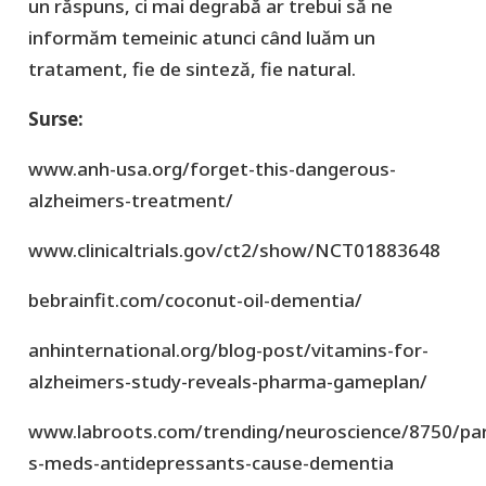
un răspuns, ci mai degrabă ar trebui să ne
informăm temeinic atunci când luăm un
tratament, fie de sinteză, fie natural.
Surse:
www.anh-usa.org/forget-this-dangerous-
alzheimers-treatment/
www.clinicaltrials.gov/ct2/show/NCT01883648
bebrainfit.com/coconut-oil-dementia/
anhinternational.org/blog-post/vitamins-for-
alzheimers-study-reveals-pharma-gameplan/
www.labroots.com/trending/neuroscience/8750/par
s-meds-antidepressants-cause-dementia