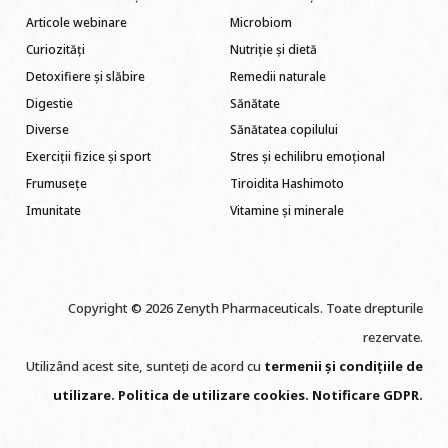
Articole webinare
Microbiom
Curiozități
Nutriție și dietă
Detoxifiere și slăbire
Remedii naturale
Digestie
Sănătate
Diverse
Sănătatea copilului
Exerciții fizice și sport
Stres și echilibru emoțional
Frumusețe
Tiroidita Hashimoto
Imunitate
Vitamine și minerale
Copyright © 2026 Zenyth Pharmaceuticals. Toate drepturile
rezervate.
Utilizând acest site, sunteți de acord cu
termenii și condițiile de
utilizare
.
Politica de utilizare cookie
s
.
Notificare GDPR
.