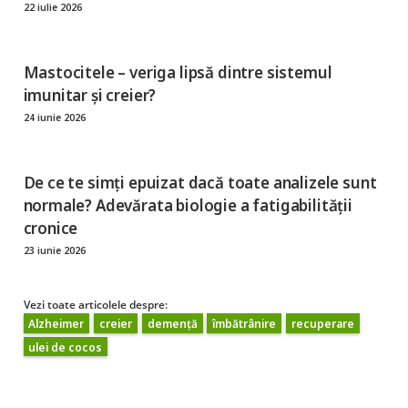
22 iulie 2026
Mastocitele – veriga lipsă dintre sistemul
imunitar și creier?
24 iunie 2026
De ce te simți epuizat dacă toate analizele sunt
normale? Adevărata biologie a fatigabilității
cronice
23 iunie 2026
Vezi toate articolele despre:
Alzheimer
creier
demență
îmbătrânire
recuperare
ulei de cocos