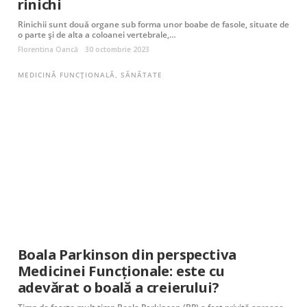
rinichi
Rinichii sunt două organe sub forma unor boabe de fasole, situate de
o parte și de alta a coloanei vertebrale,…
Florentina Oancă
30 octombrie 2023
MEDICINĂ FUNCȚIONALĂ
,
SĂNĂTATE
Boala Parkinson din perspectiva
Medicinei Funcționale: este cu
adevărat o boală a creierului?