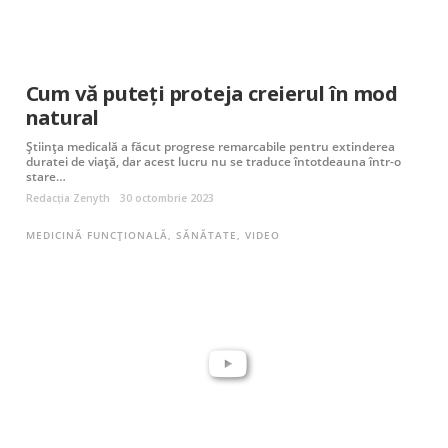
Cum vă puteţi proteja creierul în mod
natural
Ştiinţa medicală a făcut progrese remarcabile pentru extinderea
duratei de viaţă, dar acest lucru nu se traduce întotdeauna într-o
stare…
Redacția Zenyth
30 octombrie 2023
MEDICINĂ FUNCȚIONALĂ
,
SĂNĂTATE
,
VIDEO