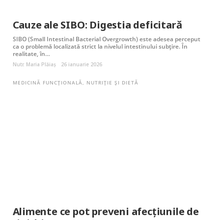
Cauze ale SIBO: Digestia deficitară
SIBO (Small Intestinal Bacterial Overgrowth) este adesea perceput
ca o problemă localizată strict la nivelul intestinului subțire. În
realitate, în…
Nutr. Maria Plăiaș
26 ianuarie 2026
MEDICINĂ FUNCȚIONALĂ
,
NUTRIȚIE ȘI DIETĂ
Alimente ce pot preveni afecțiunile de