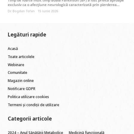
Timp de foarte mult timp Boala Parkinson (BP) a fost privită aproape
exclusiv ca o afecțiune neurologică caracterizată prin pierderea…
Dr. Bogdan Tofan
15 iunie 2026
Legături rapide
Acasă
Toate articolele
Webinare
Comunitate
Magazin online
Notificare GDPR
Politica utilizare cookies
Termeni și condiții de utilizare
Categorii articole
2024 – Anul Sănătății Metabolice
Medicină funcțională