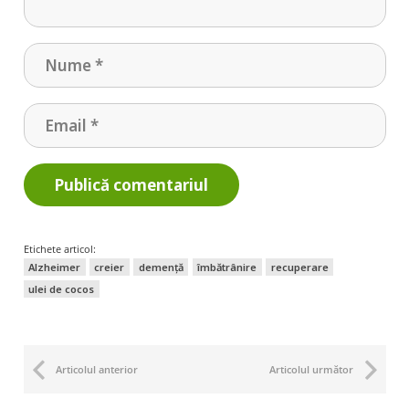
Publică comentariul
Etichete articol:
Alzheimer
creier
demență
îmbătrânire
recuperare
ulei de cocos
Articolul anterior
Articolul următor