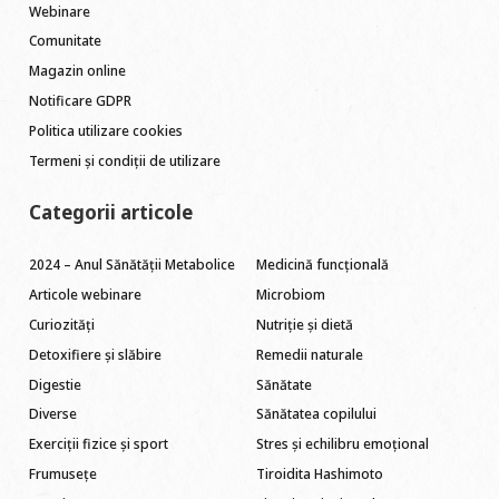
Webinare
Comunitate
Magazin online
Notificare GDPR
Politica utilizare cookies
Termeni și condiții de utilizare
Categorii articole
2024 – Anul Sănătății Metabolice
Medicină funcțională
Articole webinare
Microbiom
Curiozități
Nutriție și dietă
Detoxifiere și slăbire
Remedii naturale
Digestie
Sănătate
Diverse
Sănătatea copilului
Exerciții fizice și sport
Stres și echilibru emoțional
Frumusețe
Tiroidita Hashimoto