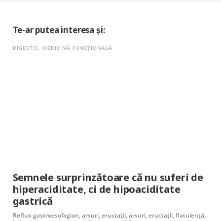
Te-ar putea interesa și:
DIGESTIE
,
MEDICINĂ FUNCȚIONALĂ
Semnele surprinzătoare că nu suferi de
hiperaciditate, ci de hipoaciditate
gastrică
Reflux gastroesofagian, arsuri, eructații, arsuri, eructații, flatulență,