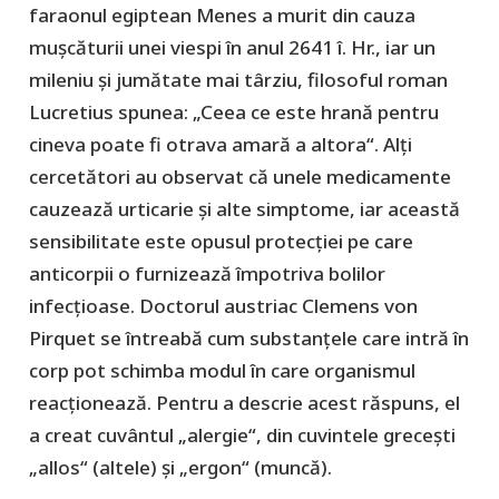
faraonul egiptean Menes a murit din cauza
mușcăturii unei viespi în anul 2641 î. Hr., iar un
mileniu și jumătate mai târziu, filosoful roman
Lucretius spunea: „Ceea ce este hrană pentru
cineva poate fi otrava amară a altora“. Alți
cercetători au observat că unele medicamente
cauzează urticarie și alte simptome, iar această
sensibilitate este opusul protecției pe care
anticorpii o furnizează împotriva bolilor
infecțioase. Doctorul austriac Clemens von
Pirquet se întreabă cum substanțele care intră în
corp pot schimba modul în care organismul
reacționează. Pentru a descrie acest răspuns, el
a creat cuvântul „alergie“, din cuvintele grecești
„allos“ (altele) și „ergon“ (muncă).