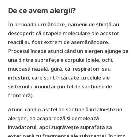
De ce avem alergii?
În perioada următoare, oamenii de știință au
descoperit că etapele moleculare ale acestor
reacții au fost extrem de asemănătoare.
Procesul începe atunci când un alergen ajunge pe
una dintre suprafețele corpului (piele, ochi,
mucoasă nazală, gură, căi respiratorii sau
intestin), care sunt încărcate cu celule ale
sistemului imunitar (un fel de santinele de
frontieră).
Atunci când o astfel de santinelă întâlnește un
alergen, ea acaparează și demolează
invadatorul, apoi zugrăvește suprafața sa
exterioară cu fragmente ale substanței, în timp