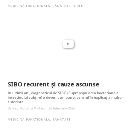
MEDICINĂ FUNCȚIONALĂ
,
SĂNĂTATE
,
VIDEO
SIBO recurent și cauze ascunse
În ultimii ani, diagnosticul de SIBO (Suprapopularea bacteriană a
intestinului subțire) a devenit un punct central în explicația multor
suferințe…
Dr. Raul Roberto Militaru
26 februarie 2026
MEDICINĂ FUNCȚIONALĂ
,
SĂNĂTATE