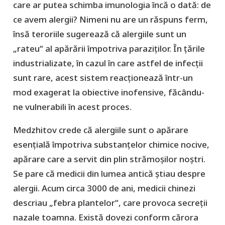
care ar putea schimba imunologia încă o dată: de
ce avem alergii? Nimeni nu are un răspuns ferm,
însă teroriile sugerează că alergiile sunt un
„rateu“ al apărării împotriva paraziților. În țările
industrializate, în cazul în care astfel de infecții
sunt rare, acest sistem reacționează într-un
mod exagerat la obiective inofensive, făcându-
ne vulnerabili în acest proces.
Medzhitov crede că alergiile sunt o apărare
esențială împotriva substanțelor chimice nocive,
apărare care a servit din plin strămoșilor noștri.
Se pare că medicii din lumea antică știau despre
alergii. Acum circa 3000 de ani, medicii chinezi
descriau „febra plantelor“, care provoca secreții
nazale toamna. Există dovezi conform cărora