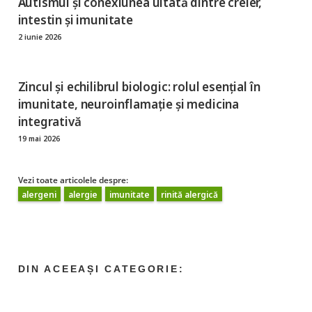
Autismul și conexiunea uitată dintre creier,
intestin și imunitate
2 iunie 2026
Zincul și echilibrul biologic: rolul esențial în
imunitate, neuroinflamație și medicina
integrativă
19 mai 2026
Vezi toate articolele despre:
alergeni
alergie
imunitate
rinită alergică