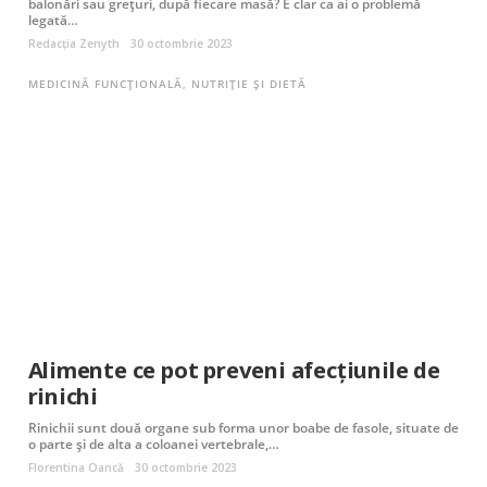
balonări sau grețuri, după fiecare masă? E clar ca ai o problemă
legată…
Redacția Zenyth
30 octombrie 2023
MEDICINĂ FUNCȚIONALĂ
,
NUTRIȚIE ȘI DIETĂ
Alimente ce pot preveni afecțiunile de
rinichi
Rinichii sunt două organe sub forma unor boabe de fasole, situate de
o parte și de alta a coloanei vertebrale,…
Florentina Oancă
30 octombrie 2023