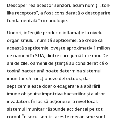
Descoperirea acestor senzori, acum numiți „toll-
like receptors“, a fost considerată o descoperire
fundamentală în imunologie.
Uneori, infecțiile produc o inflamație la nivelul
organismului, numită septicemie. Se crede că
această septicemie lovește aproximativ 1 milion
de oameni în SUA, dintre care jumătate mor. De
ani de zile, oamenii de știință au considerat că o
toxină bacteriană poate determina sistemul
imunitar să funcționeze defectuos, dar
septicemia este doar o exagerare a apărării
imune obișnuite împotriva bacteriilor și a altor
invadatori. În loc să acționeze la nivel local,
sistemul imunitar răspunde accidental pe tot
corpul. În șocul septic, aceste mecanisme sunt