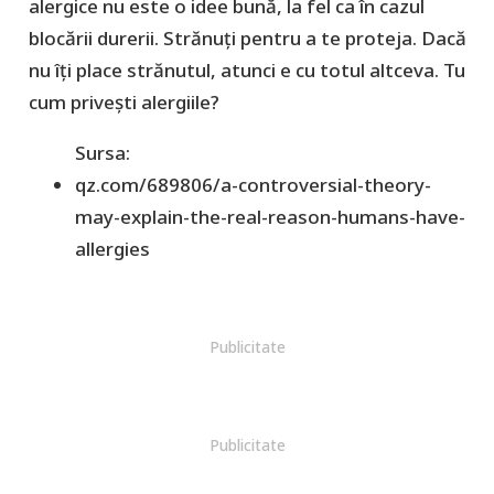
alergice nu este o idee bună, la fel ca în cazul
blocării durerii. Strănuți pentru a te proteja. Dacă
nu îți place strănutul, atunci e cu totul altceva. Tu
cum privești alergiile?
Sursa:
qz.com/689806/a-controversial-theory-
may-explain-the-real-reason-humans-have-
allergies
Publicitate
Publicitate