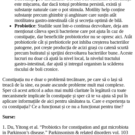
este mișcarea, dar dacă totuși problema persistă, există și
substanțe naturale care o pot stimula. Motility help conține
substanțe precum ghimbir și anghinare care susțin atât
motilitatea gastro-intestinală cât și secreția optimă de bilă.
Probiotice
: Studiile sunt într-o continua dezvoltare, deja am
menționat câteva specii bacteriene care pot ajuta în caz de
constipație, dar beneficiile probioticelor nu se opresc aici. Atât
probioticele cât și prebioticele pot inhiba creșterea bacteriilor
patogene, pot crește producția de acizi grași cu catenă scurtă
precum butiratul și sprijini dezvoltarea bacteriilor bune. Aceste
lucruri nu doar că ajută la nivel local, la nivelul tractului
gastro-intestinal, dar ajută și intregul organism la scăderea
riscului de boli cronice.
Constipația nu e doar o problemă trecătoare, pe care să o lași să
treacă de la sine, ea poate ascunde probleme mult mai complexe.
Sper că acest articol a adus mai multă claritate în legătură cu toate
mecanismele implicate în constipație și sper că te va ajuta să pui în
aplicare informațiile de aici pentru sănătatea ta. Care e experiența ta
cu constipația? Ce a funcționat și ce nu a funcționat pentru tine?
Surse:
1. Du, Yitong et al. “Probiotics for constipation and gut microbiota
in Parkinson’s disease.” Parkinsonism & related disorders vol. 103