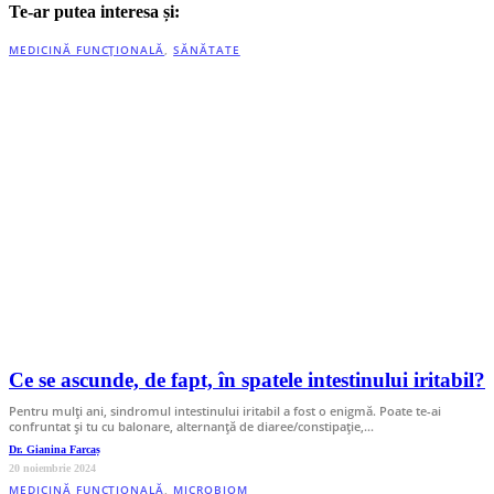
Te-ar putea interesa și:
MEDICINĂ FUNCȚIONALĂ
,
SĂNĂTATE
Ce se ascunde, de fapt, în spatele intestinului iritabil?
Pentru mulți ani, sindromul intestinului iritabil a fost o enigmă. Poate te-ai
confruntat și tu cu balonare, alternanță de diaree/constipație,…
Dr. Gianina Farcaș
20 noiembrie 2024
MEDICINĂ FUNCȚIONALĂ
,
MICROBIOM