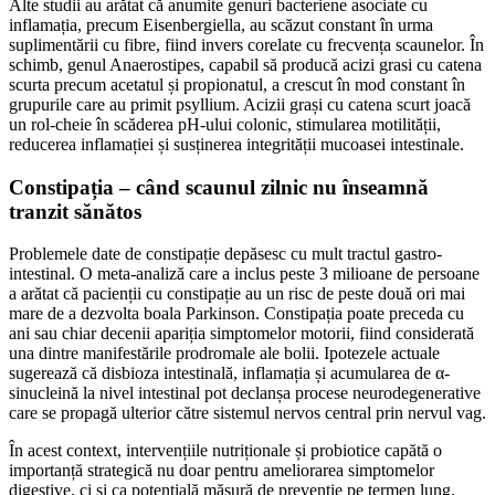
Alte studii au arătat că anumite genuri bacteriene asociate cu
inflamația, precum Eisenbergiella, au scăzut constant în urma
suplimentării cu fibre, fiind invers corelate cu frecvența scaunelor. În
schimb, genul Anaerostipes, capabil să producă acizi grasi cu catena
scurta precum acetatul și propionatul, a crescut în mod constant în
grupurile care au primit psyllium. Acizii grași cu catena scurt joacă
un rol-cheie în scăderea pH-ului colonic, stimularea motilității,
reducerea inflamației și susținerea integrității mucoasei intestinale.
Constipația – când scaunul zilnic nu înseamnă
tranzit sănătos
Problemele date de constipație depăsesc cu mult tractul gastro-
intestinal. O meta-analiză care a inclus peste 3 milioane de persoane
a arătat că pacienții cu constipație au un risc de peste două ori mai
mare de a dezvolta boala Parkinson. Constipația poate preceda cu
ani sau chiar decenii apariția simptomelor motorii, fiind considerată
una dintre manifestările prodromale ale bolii. Ipotezele actuale
sugerează că disbioza intestinală, inflamația și acumularea de α-
sinucleină la nivel intestinal pot declanșa procese neurodegenerative
care se propagă ulterior către sistemul nervos central prin nervul vag.
În acest context, intervențiile nutriționale și probiotice capătă o
importanță strategică nu doar pentru ameliorarea simptomelor
digestive, ci și ca potențială măsură de prevenție pe termen lung.