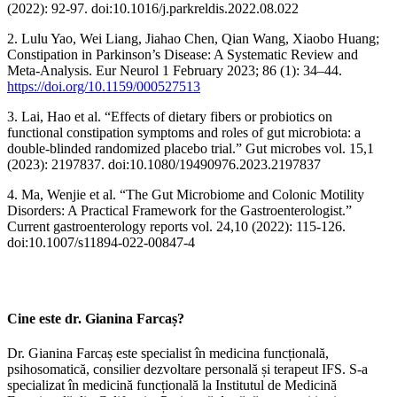
(2022): 92-97. doi:10.1016/j.parkreldis.2022.08.022
2. Lulu Yao, Wei Liang, Jiahao Chen, Qian Wang, Xiaobo Huang;
Constipation in Parkinson’s Disease: A Systematic Review and
Meta-Analysis. Eur Neurol 1 February 2023; 86 (1): 34–44.
https://doi.org/10.1159/000527513
3. Lai, Hao et al. “Effects of dietary fibers or probiotics on
functional constipation symptoms and roles of gut microbiota: a
double-blinded randomized placebo trial.” Gut microbes vol. 15,1
(2023): 2197837. doi:10.1080/19490976.2023.2197837
4. Ma, Wenjie et al. “The Gut Microbiome and Colonic Motility
Disorders: A Practical Framework for the Gastroenterologist.”
Current gastroenterology reports vol. 24,10 (2022): 115-126.
doi:10.1007/s11894-022-00847-4
Cine este dr. Gianina Farcaș?
Dr. Gianina Farcaș este specialist în medicina funcțională,
psihosomatică, consilier dezvoltare personală și terapeut IFS. S-a
specializat în medicină funcțională la Institutul de Medicină