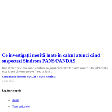
Ce investigații merită luate în calcul atunci când
suspectezi Sindrom PANS/PANDAS
Una dintre cele mai mari confuzii în jurul encefalitelor autoimune PANS/PANDAS
este ideea că totul poate fi redus la a…
Comunitatea Sindrom PANDAS / PANS România
6 mai 2026
Legături rapide
Acasă
Toate articolele