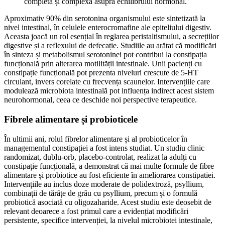
completă și complexă asupra echilibrului hormonal.
Aproximativ 90% din serotonina organismului este sintetizată la
nivel intestinal, în celulele enterocromafine ale epiteliului digestiv.
Aceasta joacă un rol esențial în reglarea peristaltismului, a secrețiilor
digestive și a reflexului de defecație. Studiile au arătat că modificări
în sinteza și metabolismul serotoninei pot contribui la constipația
funcțională prin alterarea motilității intestinale. Unii pacienți cu
constipație funcțională pot prezenta niveluri crescute de 5-HT
circulant, invers corelate cu frecvența scaunelor. Intervențiile care
modulează microbiota intestinală pot influența indirect acest sistem
neurohormonal, ceea ce deschide noi perspective terapeutice.
Fibrele alimentare și probioticele
În ultimii ani, rolul fibrelor alimentare și al probioticelor în
managementul constipației a fost intens studiat. Un studiu clinic
randomizat, dublu-orb, placebo-controlat, realizat la adulți cu
constipație funcțională, a demonstrat că mai multe formule de fibre
alimentare și probiotice au fost eficiente în ameliorarea constipatiei.
Intervențiile au inclus doze moderate de polidextroză, psyllium,
combinații de tărâțe de grâu cu psyllium, precum și o formulă
probiotică asociată cu oligozaharide. Acest studiu este deosebit de
relevant deoarece a fost primul care a evidențiat modificări
persistente, specifice intervenției, la nivelul microbiotei intestinale,