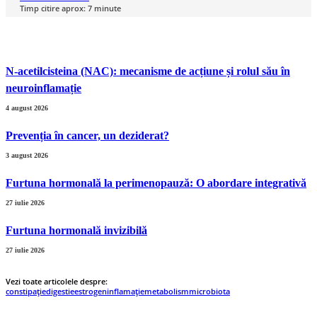
Timp citire aprox:
7
minute
N-acetilcisteina (NAC): mecanisme de acțiune și rolul său în
neuroinflamație
4 august 2026
Prevenția ȋn cancer, un deziderat?
3 august 2026
Furtuna hormonală la perimenopauză: O abordare integrativă
27 iulie 2026
Furtuna hormonală invizibilă
27 iulie 2026
Vezi toate articolele despre:
constipație
digestie
estrogen
inflamație
metabolism
microbiota