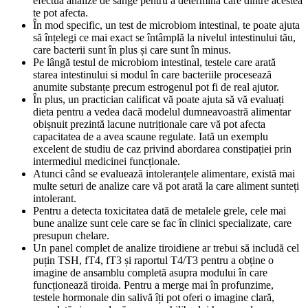
efectua analize de sânge pentru a determina care dintre acestea
te pot afecta.
În mod specific, un test de microbiom intestinal, te poate ajuta
să înțelegi ce mai exact se întâmplă la nivelul intestinului tău,
care bacterii sunt în plus și care sunt în minus.
Pe lângă testul de microbiom intestinal, testele care arată
starea intestinului si modul în care bacteriile procesează
anumite substanțe precum estrogenul pot fi de real ajutor.
În plus, un practician calificat vă poate ajuta să vă evaluați
dieta pentru a vedea dacă modelul dumneavoastră alimentar
obișnuit prezintă lacune nutriționale care vă pot afecta
capacitatea de a avea scaune regulate. Iată un exemplu
excelent de studiu de caz privind abordarea constipației prin
intermediul medicinei funcționale.
Atunci când se evaluează intoleranțele alimentare, există mai
multe seturi de analize care vă pot arată la care aliment sunteți
intolerant.
Pentru a detecta toxicitatea dată de metalele grele, cele mai
bune analize sunt cele care se fac în clinici specializate, care
presupun chelare.
Un panel complet de analize tiroidiene ar trebui să includă cel
puțin TSH, fT4, fT3 și raportul T4/T3 pentru a obține o
imagine de ansamblu completă asupra modului în care
funcționează tiroida. Pentru a merge mai în profunzime,
testele hormonale din salivă îți pot oferi o imagine clară,