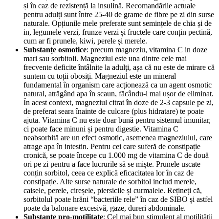
și în caz de rezistență la insulină. Recomandările actuale
pentru adulți sunt între 25-40 de grame de fibre pe zi din surse
naturale. Opțiunile mele preferate sunt semințele de chia și de
in, legumele verzi, frunze verzi și fructele care conțin pectină,
cum ar fi prunele, kiwi, perele și merele.
Substanțe osmotice
: precum magneziu, vitamina C in doze
mari sau sorbitoli. Magneziul este una dintre cele mai
frecvente deficite întâlnite la adulți, așa că nu este de mirare că
suntem cu toții obosiți. Magneziul este un mineral
fundamental în organism care acționează ca un agent osmotic
natural, atrăgând apa în scaun, făcându-l mai ușor de eliminat.
În acest context, magneziul citrat în doze de 2-3 capsule pe zi,
de preferat seara înainte de culcare (plus hidratare) te poate
ajuta. Vitamina C nu este doar bună pentru sistemul imunitar,
ci poate face minuni și pentru digestie. Vitamina C
neabsorbită are un efect osmotic, asemenea magneziului, care
atrage apa în intestin. Pentru cei care suferă de constipație
cronică, se poate începe cu 1.000 mg de vitamina C de două
ori pe zi pentru a face lucrurile să se miște. Prunele uscate
conțin sorbitol, ceea ce explică eficacitatea lor în caz de
constipație. Alte surse naturale de sorbitol includ merele,
caisele, perele, cireșele, piersicile și curmalele. Rețineți că,
sorbitolul poate hrăni “bacteriile rele” în caz de SIBO și astfel
poate da balonare excesivă, gaze, dureri abdominale.
Substanțe pro-motilitate
: Cel mai bun stimulent al motilității