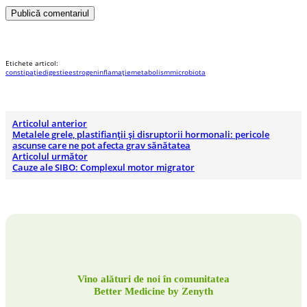
Publică comentariul
Etichete articol:
constipație
digestie
estrogen
inflamație
metabolism
microbiota
Articolul anterior
Metalele grele, plastifianții și disruptorii hormonali: pericole
ascunse care ne pot afecta grav sănătatea
Articolul următor
Cauze ale SIBO: Complexul motor migrator
Vino alături de noi în comunitatea
Better Medicine by Zenyth