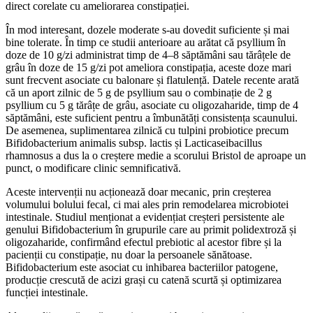
direct corelate cu ameliorarea constipației.
În mod interesant, dozele moderate s-au dovedit suficiente și mai
bine tolerate. În timp ce studii anterioare au arătat că psyllium în
doze de 10 g/zi administrat timp de 4–8 săptămâni sau tărâțele de
grâu în doze de 15 g/zi pot ameliora constipația, aceste doze mari
sunt frecvent asociate cu balonare și flatulență. Datele recente arată
că un aport zilnic de 5 g de psyllium sau o combinație de 2 g
psyllium cu 5 g tărâțe de grâu, asociate cu oligozaharide, timp de 4
săptămâni, este suficient pentru a îmbunătăți consistența scaunului.
De asemenea, suplimentarea zilnică cu tulpini probiotice precum
Bifidobacterium animalis subsp. lactis și Lacticaseibacillus
rhamnosus a dus la o creștere medie a scorului Bristol de aproape un
punct, o modificare clinic semnificativă.
Aceste intervenții nu acționează doar mecanic, prin creșterea
volumului bolului fecal, ci mai ales prin remodelarea microbiotei
intestinale. Studiul menționat a evidențiat creșteri persistente ale
genului Bifidobacterium în grupurile care au primit polidextroză și
oligozaharide, confirmând efectul prebiotic al acestor fibre și la
pacienții cu constipație, nu doar la persoanele sănătoase.
Bifidobacterium este asociat cu inhibarea bacteriilor patogene,
producție crescută de acizi grași cu catenă scurtă și optimizarea
funcției intestinale.