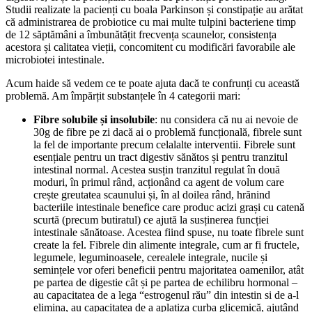
Studii realizate la pacienți cu boala Parkinson și constipație au arătat
că administrarea de probiotice cu mai multe tulpini bacteriene timp
de 12 săptămâni a îmbunătățit frecvența scaunelor, consistența
acestora și calitatea vieții, concomitent cu modificări favorabile ale
microbiotei intestinale.
Acum haide să vedem ce te poate ajuta dacă te confrunți cu această
problemă. Am împărțit substanțele în 4 categorii mari:
Fibre solubile și insolubile
: nu considera că nu ai nevoie de
30g de fibre pe zi dacă ai o problemă funcțională, fibrele sunt
la fel de importante precum celalalte interventii. Fibrele sunt
esențiale pentru un tract digestiv sănătos și pentru tranzitul
intestinal normal. Acestea susțin tranzitul regulat în două
moduri, în primul rând, acționând ca agent de volum care
crește greutatea scaunului și, în al doilea rând, hrănind
bacteriile intestinale benefice care produc acizi grași cu catenă
scurtă (precum butiratul) ce ajută la susținerea funcției
intestinale sănătoase. Acestea fiind spuse, nu toate fibrele sunt
create la fel. Fibrele din alimente integrale, cum ar fi fructele,
legumele, leguminoasele, cerealele integrale, nucile și
semințele vor oferi beneficii pentru majoritatea oamenilor, atât
pe partea de digestie cât și pe partea de echilibru hormonal –
au capacitatea de a lega “estrogenul rău” din intestin si de a-l
elimina, au capacitatea de a aplatiza curba glicemică, ajutând