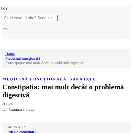
Home
Medicină funcțională
Constipația: mai mult decât o problemă digestivă
MEDICINĂ FUNCȚIONALĂ
,
SĂNĂTATE
Constipația: mai mult decât o problemă
digestivă
Autor:
Dr. Gianina Farcaș
acum 6 luni
Niciun comentariu