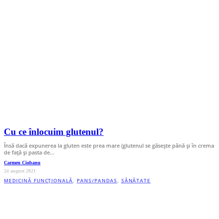
Cu ce înlocuim glutenul?
Însă dacă expunerea la gluten este prea mare (glutenul se găsește până și în crema
de față și pasta de…
Carmen Ciobanu
24 august 2021
MEDICINĂ FUNCȚIONALĂ
,
PANS/PANDAS
,
SĂNĂTATE