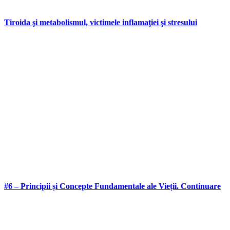
Tiroida şi metabolismul, victimele inflamaţiei şi stresului
#6 – Principii și Concepte Fundamentale ale Vieții. Continuare