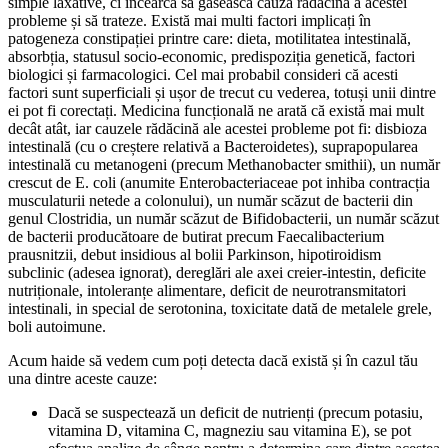
simple laxative, ci încearcă să găsească cauza rădăcina a acestei
probleme și să trateze. Există mai multi factori implicați în
patogeneza constipației printre care: dieta, motilitatea intestinală,
absorbția, statusul socio-economic, predispoziția genetică, factori
biologici și farmacologici. Cel mai probabil consideri că acesti
factori sunt superficiali și ușor de trecut cu vederea, totuși unii dintre
ei pot fi corectați. Medicina funcțională ne arată că există mai mult
decât atât, iar cauzele rădăcină ale acestei probleme pot fi: disbioza
intestinală (cu o creștere relativă a Bacteroidetes), suprapopularea
intestinală cu metanogeni (precum Methanobacter smithii), un număr
crescut de E. coli (anumite Enterobacteriaceae pot inhiba contracția
musculaturii netede a colonului), un număr scăzut de bacterii din
genul Clostridia, un număr scăzut de Bifidobacterii, un număr scăzut
de bacterii producătoare de butirat precum Faecalibacterium
prausnitzii, debut insidious al bolii Parkinson, hipotiroidism
subclinic (adesea ignorat), dereglări ale axei creier-intestin, deficite
nutriționale, intoleranțe alimentare, deficit de neurotransmitatori
intestinali, in special de serotonina, toxicitate dată de metalele grele,
boli autoimune.
Acum haide să vedem cum poți detecta dacă există și în cazul tău
una dintre aceste cauze:
Dacă se suspectează un deficit de nutrienți (precum potasiu,
vitamina D, vitamina C, magneziu sau vitamina E), se pot