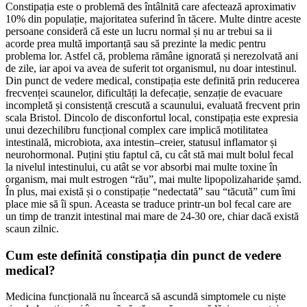
Constipația este o problemă des întâlnită care afectează aproximativ
10% din populație, majoritatea suferind în tăcere. Multe dintre aceste
persoane consideră că este un lucru normal și nu ar trebui sa ii
acorde prea multă importanță sau să prezinte la medic pentru
problema lor. Astfel că, problema rămâne ignorată și nerezolvată ani
de zile, iar apoi va avea de suferit tot organismul, nu doar intestinul.
Din punct de vedere medical, constipația este definită prin reducerea
frecvenței scaunelor, dificultăți la defecație, senzație de evacuare
incompletă și consistență crescută a scaunului, evaluată frecvent prin
scala Bristol. Dincolo de disconfortul local, constipația este expresia
unui dezechilibru funcțional complex care implică motilitatea
intestinală, microbiota, axa intestin–creier, statusul inflamator și
neurohormonal. Puțini știu faptul că, cu cât stă mai mult bolul fecal
la nivelul intestinului, cu atât se vor absorbi mai multe toxine în
organism, mai mult estrogen “rău”, mai multe lipopolizaharide șamd.
În plus, mai există și o constipație “nedectată” sau “tăcută” cum îmi
place mie să îi spun. Aceasta se traduce printr-un bol fecal care are
un timp de tranzit intestinal mai mare de 24-30 ore, chiar dacă există
scaun zilnic.
Cum este definită constipația din punct de vedere
medical?
Medicina funcțională nu încearcă să ascundă simptomele cu niște