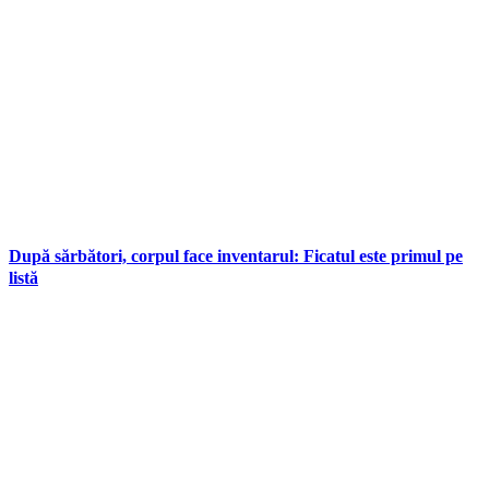
După sărbători, corpul face inventarul: Ficatul este primul pe
listă