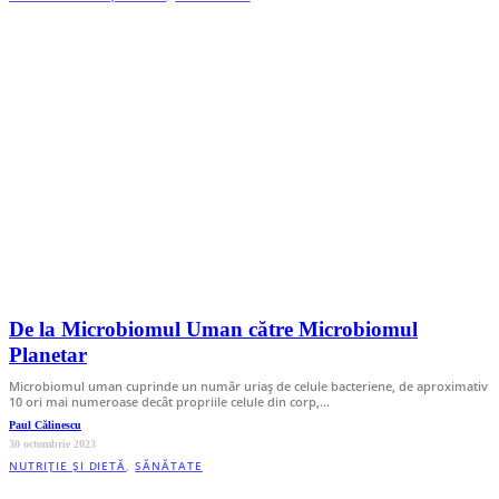
De la Microbiomul Uman către Microbiomul
Planetar
Microbiomul uman cuprinde un număr uriaș de celule bacteriene, de aproximativ
10 ori mai numeroase decât propriile celule din corp,…
Paul Călinescu
30 octombrie 2023
NUTRIȚIE ȘI DIETĂ
,
SĂNĂTATE