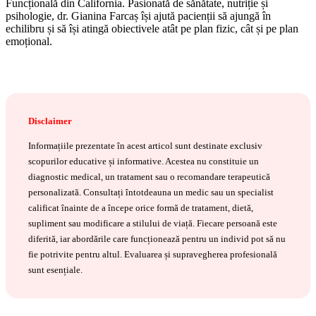
Funcțională din California. Pasionată de sănătate, nutriție și
psihologie, dr. Gianina Farcaș își ajută pacienții să ajungă în
echilibru și să își atingă obiectivele atât pe plan fizic, cât și pe plan
emoțional.
Disclaimer
Informațiile prezentate în acest articol sunt destinate exclusiv
scopurilor educative și informative. Acestea nu constituie un
diagnostic medical, un tratament sau o recomandare terapeutică
personalizată. Consultați întotdeauna un medic sau un specialist
calificat înainte de a începe orice formă de tratament, dietă,
supliment sau modificare a stilului de viață. Fiecare persoană este
diferită, iar abordările care funcționează pentru un individ pot să nu
fie potrivite pentru altul. Evaluarea și supravegherea profesională
sunt esențiale.