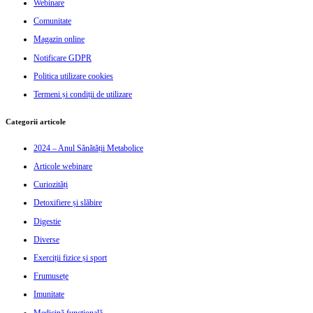
Webinare
Comunitate
Magazin online
Notificare GDPR
Politica utilizare cookies
Termeni și condiții de utilizare
Categorii articole
2024 – Anul Sănătății Metabolice
Articole webinare
Curiozități
Detoxifiere și slăbire
Digestie
Diverse
Exerciții fizice și sport
Frumusețe
Imunitate
Medicină funcțională