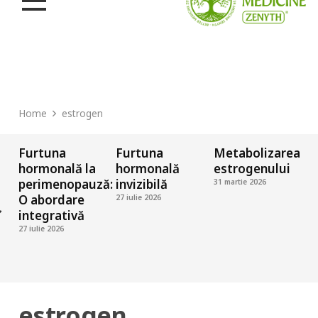
Home
estrogen
Furtuna
Furtuna
Metabolizarea
C
hormonală la
hormonală
estrogenului
perimenopauză:
invizibilă
31 martie 2026
O abordare
27 iulie 2026
integrativă
27 iulie 2026
2
estrogen