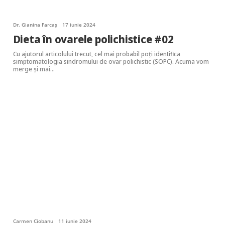
Dr. Gianina Farcaș
17 iunie 2024
Dieta în ovarele polichistice #02
Cu ajutorul articolului trecut, cel mai probabil poți identifica
simptomatologia sindromului de ovar polichistic (SOPC). Acuma vom
merge și mai…
Carmen Ciobanu
11 iunie 2024