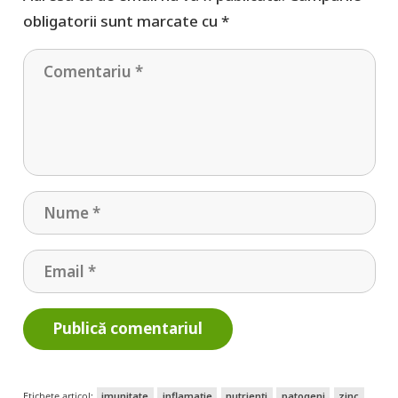
obligatorii sunt marcate cu
*
Publică comentariul
Etichete articol:
imunitate
inflamație
nutrienți
patogeni
zinc