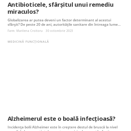
Antibioticele, sfârșitul unui remediu
miraculos?
Globalizarea ar putea deveni un factor determinant al acestui
sfârșit? De peste 20 de ani, autoritățile sanitare din întreaga lume…
Farm. Marilena Croitoru
30 octombrie 2023
MEDICINĂ FUNCȚIONALĂ
Alzheimerul este o boală infecțioasă?
Incidența bolii Alzheimer este în creștere destul de bruscă la nivel