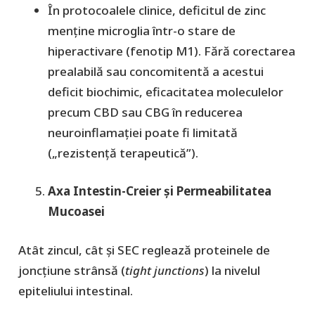
​În protocoalele clinice, deficitul de zinc
menține microglia într-o stare de
hiperactivare (fenotip M1). Fără corectarea
prealabilă sau concomitentă a acestui
deficit biochimic, eficacitatea moleculelor
precum CBD sau CBG în reducerea
neuroinflamației poate fi limitată
(„rezistență terapeutică”).
Axa Intestin-Creier și Permeabilitatea
Mucoasei
​Atât zincul, cât și SEC reglează proteinele de
joncțiune strânsă (
tight junctions
) la nivelul
epiteliului intestinal.