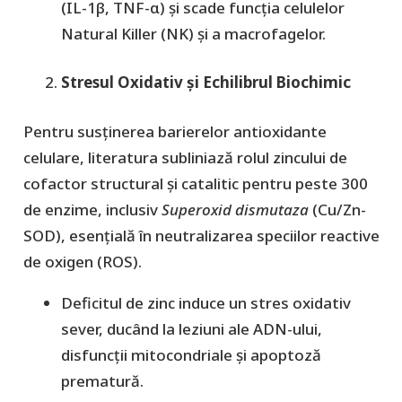
(IL-1β, TNF-α) și scade funcția celulelor
Natural Killer (NK) și a macrofagelor.
Stresul Oxidativ și Echilibrul Biochimic
​Pentru susținerea barierelor antioxidante
celulare, literatura subliniază rolul zincului de
cofactor structural și catalitic pentru peste 300
de enzime, inclusiv
Superoxid dismutaza
(Cu/Zn-
SOD), esențială în neutralizarea speciilor reactive
de oxigen (ROS).
​Deficitul de zinc induce un stres oxidativ
sever, ducând la leziuni ale ADN-ului,
disfuncții mitocondriale și apoptoză
prematură.