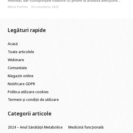
mondial, dar cunoștințele noastre cu privire la această afecțiune…
Mihai Parfeni
30 octombrie 2023
Legături rapide
Acasă
Toate articolele
Webinare
Comunitate
Magazin online
Notificare GDPR
Politica utilizare cookies
Termeni și condiții de utilizare
Categorii articole
2024 – Anul Sănătății Metabolice
Medicină funcțională