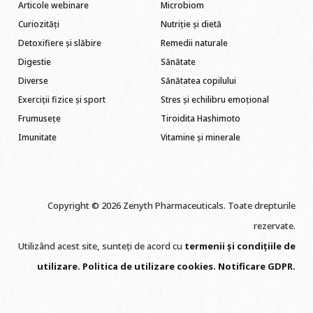
Articole webinare
Microbiom
Curiozități
Nutriție și dietă
Detoxifiere și slăbire
Remedii naturale
Digestie
Sănătate
Diverse
Sănătatea copilului
Exerciții fizice și sport
Stres și echilibru emoțional
Frumusețe
Tiroidita Hashimoto
Imunitate
Vitamine și minerale
Copyright © 2026 Zenyth Pharmaceuticals. Toate drepturile
rezervate.
Utilizând acest site, sunteți de acord cu
termenii și condițiile de
utilizare
.
Politica de utilizare cookie
s
.
Notificare GDPR
.