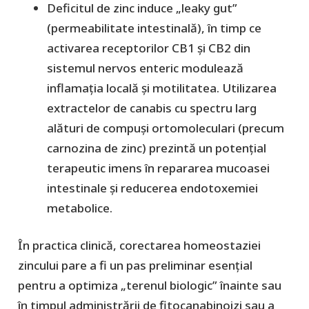
​Deficitul de zinc induce „leaky gut”
(permeabilitate intestinală), în timp ce
activarea receptorilor CB1 și CB2 din
sistemul nervos enteric modulează
inflamația locală și motilitatea. Utilizarea
extractelor de canabis cu spectru larg
alături de compuși ortomoleculari (precum
carnozina de zinc) prezintă un potențial
terapeutic imens în repararea mucoasei
intestinale și reducerea endotoxemiei
metabolice.
​În practica clinică, corectarea homeostaziei
zincului pare a fi un pas preliminar esențial
pentru a optimiza „terenul biologic” înainte sau
în timpul administrării de fitocanabinoizi sau a