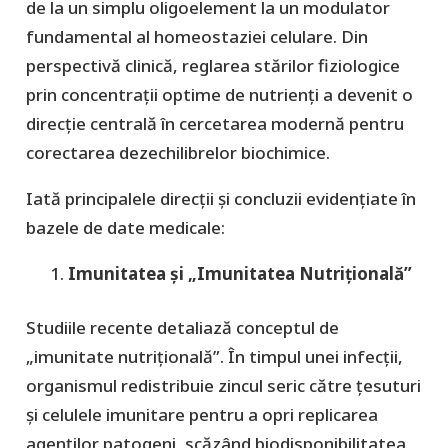
de la un simplu oligoelement la un modulator
fundamental al homeostaziei celulare. Din
perspectivă clinică, reglarea stărilor fiziologice
prin concentrații optime de nutrienți a devenit o
direcție centrală în cercetarea modernă pentru
corectarea dezechilibrelor biochimice.
​Iată principalele direcții și concluzii evidențiate în
bazele de date medicale:
Imunitatea și „Imunitatea Nutrițională”
​Studiile recente detaliază conceptul de
„imunitate nutrițională”. În timpul unei infecții,
organismul redistribuie zincul seric către țesuturi
și celulele imunitare pentru a opri replicarea
agenților patogeni, scăzând biodisponibilitatea