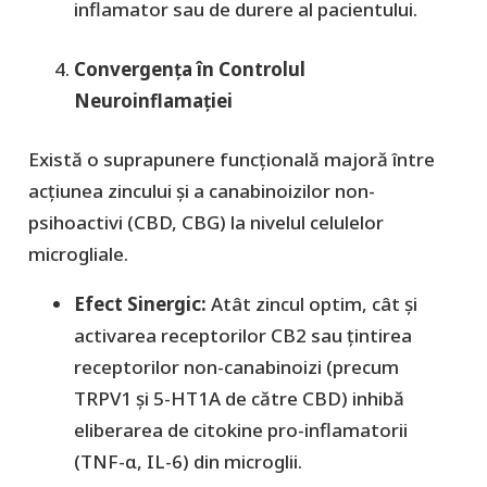
inflamator sau de durere al pacientului.
Convergența în Controlul
Neuroinflamației
​Există o suprapunere funcțională majoră între
acțiunea zincului și a canabinoizilor non-
psihoactivi (CBD, CBG) la nivelul celulelor
microgliale.
Efect Sinergic:
Atât zincul optim, cât și
activarea receptorilor CB2 sau țintirea
receptorilor non-canabinoizi (precum
TRPV1 și 5-HT1A de către CBD) inhibă
eliberarea de citokine pro-inflamatorii
(TNF-α, IL-6) din microglii.