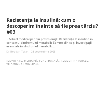
Rezistența la insulină: cum o
descoperim înainte să fie prea târziu?
#03
I. Articol medical pentru profesionişti Rezistenţa la insulină în
contextul sindromului metabolic Semne clinice și investigații
esențiale în sindromul metabolic…
Dr. Bogdan Tofan
24 septembrie 2025
IMUNITATE
,
MEDICINĂ FUNCȚIONALĂ
,
REMEDII NATURALE
,
VITAMINE ȘI MINERALE