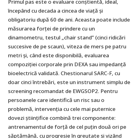
Primul pas este o evaluare conștientă, ideal,
începând cu decada a cincea de viață și
obligatoriu după 60 de ani. Aceasta poate include
măsurarea forței de prindere cu un
dinamometru, testul „chair stand” (cinci ridicări
succesive de pe scaun), viteza de mers pe patru
metri și, când este disponibilă, evaluarea
compoziției corporale prin DEXA sau impedanță
bioelectrică validată. Chestionarul SARC-F, cu
doar cinci întrebări, este un instrument simplu de
screening recomandat de EWGSOP2. Pentru
persoanele care identifică un risc sau o
problemă, intervenția cu cele mai puternice
dovezi științifice combină trei componente:
antrenamentul de forță de cel puțin două ori pe
săptămână, cu progresie în greutate și vizând