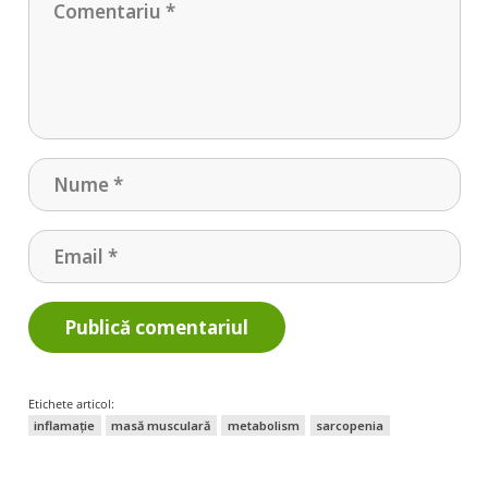
Publică comentariul
Etichete articol:
inflamație
masă musculară
metabolism
sarcopenia