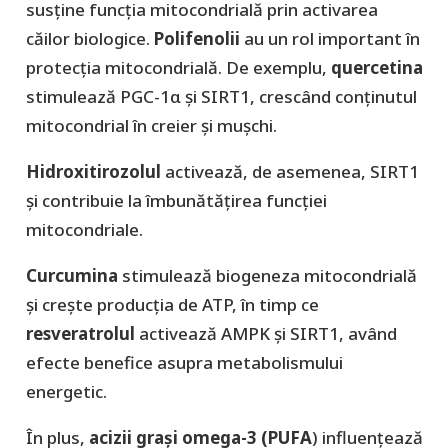
susține funcția mitocondrială prin activarea
căilor biologice.
Polifenolii
au un rol important în
protecția mitocondrială. De exemplu,
quercetina
stimulează PGC-1α și SIRT1, crescând conținutul
mitocondrial în creier și mușchi.
Hidroxitirozolul
activează, de asemenea, SIRT1
și contribuie la îmbunătățirea funcției
mitocondriale.
Curcumina
stimulează biogeneza mitocondrială
și crește producția de ATP, în timp ce
resveratrolul
activează AMPK și SIRT1, având
efecte benefice asupra metabolismului
energetic.
În plus,
acizii grași omega-3 (PUFA
) influențează