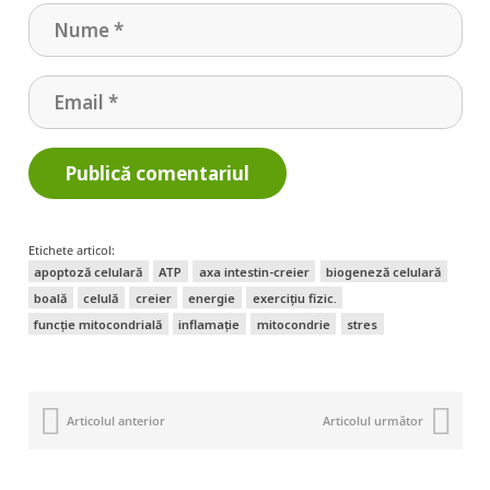
Publică comentariul
Etichete articol:
apoptoză celulară
ATP
axa intestin-creier
biogeneză celulară
boală
celulă
creier
energie
exercițiu fizic.
funcție mitocondrială
inflamație
mitocondrie
stres
Articolul anterior
Articolul următor