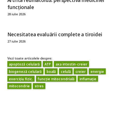
Artrita reumatoidă: perspectiva medicinei
funcționale
28 iulie 2026
Necesitatea evaluării complete a tiroidei
27 iulie 2026
Vezi toate articolele despre:
apoptoză celulară
ATP
axa intestin-creier
biogeneză celulară
boală
celulă
creier
energie
exercițiu fizic.
funcție mitocondrială
inflamație
mitocondrie
stres