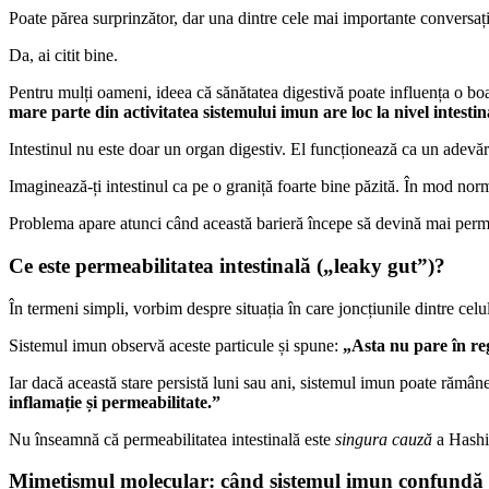
Poate părea surprinzător, dar una dintre cele mai importante conversa
Da, ai citit bine.
Pentru mulți oameni, ideea că sănătatea digestivă poate influența o boa
mare parte din activitatea sistemului imun are loc la nivel intestin
Intestinul nu este doar un organ digestiv. El funcționează ca un adevăr
Imaginează-ți intestinul ca pe o graniță foarte bine păzită. În mod norma
Problema apare atunci când această barieră începe să devină mai perm
Ce este permeabilitatea intestinală („leaky gut”)?
În termeni simpli, vorbim despre situația în care joncțiunile dintre cel
Sistemul imun observă aceste particule și spune:
„Asta nu pare în re
Iar dacă această stare persistă luni sau ani, sistemul imun poate rămân
inflamație și permeabilitate.”
Nu înseamnă că permeabilitatea intestinală este
singura cauză
a Hashim
Mimetismul molecular: când sistemul imun confundă ț