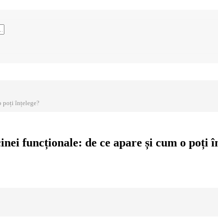
 poți înțelege?
nei funcționale: de ce apare și cum o poți î