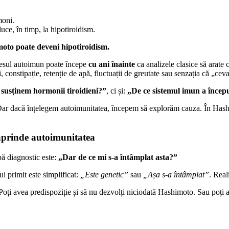
moni.
ce, în timp, la hipotiroidism.
moto poate deveni hipotiroidism.
ocesul autoimun poate începe
cu ani înainte
ca analizele clasice să arate
, constipație, retenție de apă, fluctuații de greutate sau senzația că „ceva
usținem hormonii tiroidieni?”
, ci și:
„De ce sistemul imun a începu
Dar dacă înțelegem autoimunitatea, începem să explorăm cauza. În Hashim
 aprinde autoimunitatea
pă diagnostic este:
„Dar de ce mi s-a întâmplat asta?”
ul primit este simplificat:
„Este genetic”
sau
„Așa s-a întâmplat”
. Real
. Poți avea predispoziție și să nu dezvolți niciodată Hashimoto. Sau poți