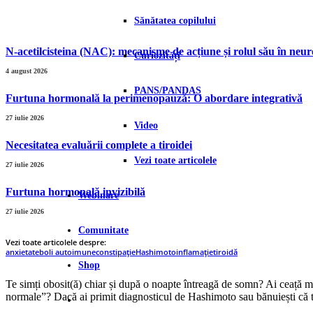
Sănătatea copilului
N-acetilcisteina (NAC): mecanisme de acțiune și rolul său în neur
Curiozități
4 august 2026
PANS/PANDAS
Furtuna hormonală la perimenopauză: O abordare integrativă
27 iulie 2026
Video
Necesitatea evaluării complete a tiroidei
Vezi toate articolele
27 iulie 2026
Furtuna hormonală invizibilă
Webinare
27 iulie 2026
Comunitate
Vezi toate articolele despre:
anxietate
boli autoimune
constipație
Hashimoto
inflamație
tiroidă
Shop
Te simți obosit(ă) chiar și după o noapte întreagă de somn? Ai ceață men
normale”? Dacă ai primit diagnosticul de Hashimoto sau bănuiești că tir