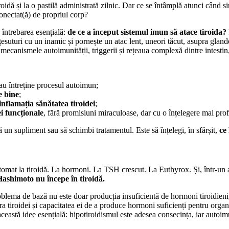
idă și la o pastilă administrată zilnic. Dar ce se întâmplă atunci când
conectat(ă) de propriul corp?
 întrebarea esențială:
de ce a început sistemul imun să atace tiroida?
esuturi cu un inamic și pornește un atac lent, uneori tăcut, asupra glan
anismele autoimunității, triggerii și rețeaua complexă dintre intestin, 
sau întreține procesul autoimun;
e bine
;
 inflamația sănătatea tiroidei
;
i funcționale
, fără promisiuni miraculoase, dar cu o înțelegere mai pro
 un supliment sau să schimbi tratamentul. Este să înțelegi, în sfârșit,
ce
tomat la tiroidă. La hormoni. La TSH crescut. La Euthyrox. Și, într-un an
ashimoto nu începe în tiroidă.
blema de bază nu este doar producția insuficientă de hormoni tiroidieni, 
tura tiroidei și capacitatea ei de a produce hormoni suficienți pentru o
ceastă idee esențială: hipotiroidismul este adesea consecința, iar autoimu