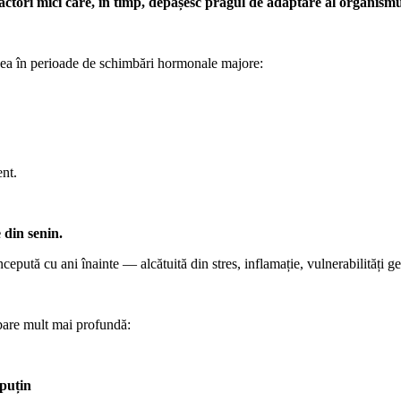
ctori mici care, în timp, depășesc pragul de adaptare al organismu
sea în perioade de schimbări hormonale majore:
nt.
 din senin.
epută cu ani înainte — alcătuită din stres, inflamație, vulnerabilități ge
ebare mult mai profundă:
 puțin