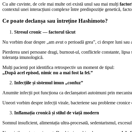
Cu alte cuvinte, de cele mai multe ori există unul sau mai mulți
factor
contextul unei interacțiuni complexe între predispoziție genetică, fact
Ce poate declanșa sau întreține Hashimoto?
Stresul cronic — factorul tăcut
Nu vorbim doar despre „am avut o perioadă grea”, ci despre luni sau a
Pierderea unei persoane dragi, burnout-ul, conflictele constante, lipsa s
toleranța imunologică.
Mulți pacienți pot identifica retrospectiv un moment de tipul:
„După acel episod, nimic nu a mai fost la fel.”
Infecțiile și sistemul imun „confuz”
Anumite infecții pot funcționa ca declanșatori autoimuni prin mecani
Uneori vorbim despre infecții virale, bacteriene sau probleme cronice 
Inflamația cronică și stilul de viață modern
Somnul insuficient, alimentația ultra-procesată, sedentarismul, excesul 