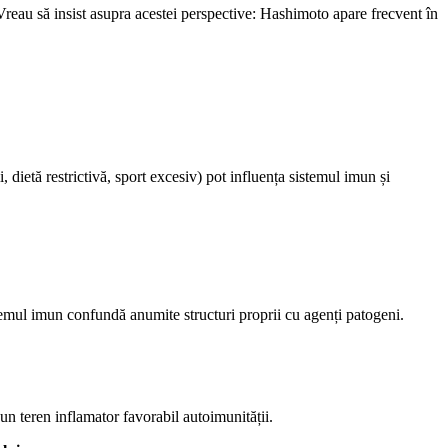
 Vreau să insist asupra acestei perspective: Hashimoto apare frecvent în
, dietă restrictivă, sport excesiv) pot influența sistemul imun și
emul imun confundă anumite structuri proprii cu agenți patogeni.
un teren inflamator favorabil autoimunității.