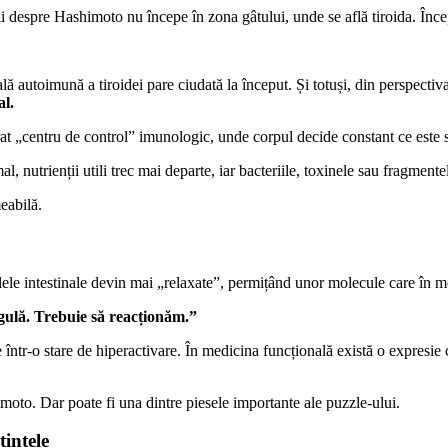
ții despre Hashimoto nu începe în zona gâtului, unde se află tiroida. În
lă autoimună a tiroidei pare ciudată la început. Și totuși, din perspecti
al.
at „centru de control” imunologic, unde corpul decide constant ce este s
l, nutrienții utili trec mai departe, iar bacteriile, toxinele sau fragment
eabilă.
ulele intestinale devin mai „relaxate”, permițând unor molecule care în m
gulă. Trebuie să reacționăm.”
e într-o stare de hiperactivare. În medicina funcțională există o expresi
oto. Dar poate fi una dintre piesele importante ale puzzle-ului.
intele