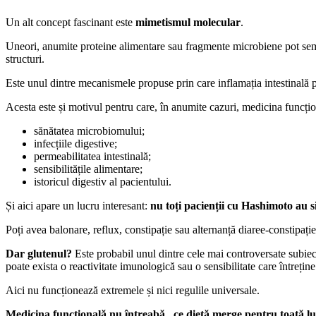
Un alt concept fascinant este
mimetismul molecular
.
Uneori, anumite proteine alimentare sau fragmente microbiene pot semăna
structuri.
Este unul dintre mecanismele propuse prin care inflamația intestinală 
Acesta este și motivul pentru care, în anumite cazuri, medicina funcți
sănătatea microbiomului;
infecțiile digestive;
permeabilitatea intestinală;
sensibilitățile alimentare;
istoricul digestiv al pacientului.
Și aici apare un lucru interesant:
nu toți pacienții cu Hashimoto au 
Poți avea balonare, reflux, constipație sau alternanță diaree-constipație.
Dar glutenul?
Este probabil unul dintre cele mai controversate sub
poate exista o reactivitate imunologică sau o sensibilitate care întreține
Aici nu funcționează extremele și nici regulile universale.
Medicina funcțională nu întreabă „ce dietă merge pentru toată lum