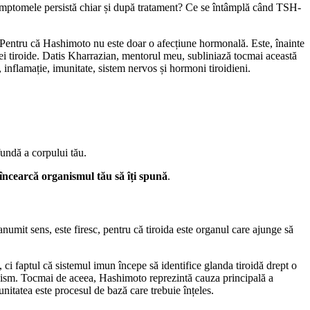
 simptomele persistă chiar și după tratament? Ce se întâmplă când TSH-
Pentru că Hashimoto nu este doar o afecțiune hormonală. Este, înainte
dei tiroide. Datis Kharrazian, mentorul meu, subliniază tocmai această
inflamație, imunitate, sistem nervos și hormoni tiroidieni.
fundă a corpului tău.
 încearcă organismul tău să îți spună
.
umit sens, este firesc, pentru că tiroida este organul care ajunge să
ci faptul că sistemul imun începe să identifice glanda tiroidă drept o
rganism. Tocmai de aceea, Hashimoto reprezintă cauza principală a
nitatea este procesul de bază care trebuie înțeles.