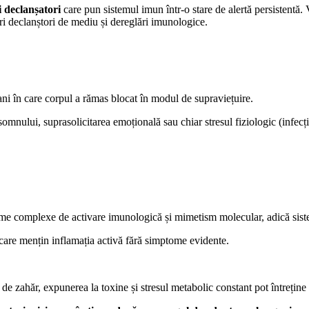
i declanșatori
care pun sistemul imun într-o stare de alertă persistentă.
ori declanștori de mediu și dereglări imunologice.
ni în care corpul a rămas blocat în modul de supraviețuire.
omnului, suprasolicitarea emoțională sau chiar stresul fiziologic (infecții
sme complexe de activare imunologică și mimetism molecular, adică sist
care mențin inflamația activă fără simptome evidente.
de zahăr, expunerea la toxine și stresul metabolic constant pot întreține 