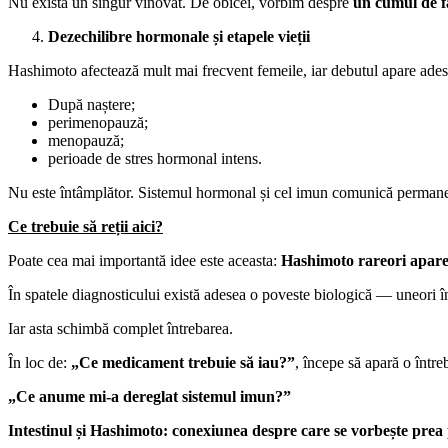
Nu există un singur vinovat. De obicei, vorbim despre
un cumul de fa
Dezechilibre hormonale și etapele vieții
Hashimoto afectează mult mai frecvent femeile, iar debutul apare ade
După naștere;
perimenopauză;
menopauză;
perioade de stres hormonal intens.
Nu este întâmplător. Sistemul hormonal și cel imun comunică permane
Ce trebuie să reții aici?
Poate cea mai importantă idee este aceasta:
Hashimoto rareori apare
În spatele diagnosticului există adesea o poveste biologică — uneori înc
Iar asta schimbă complet întrebarea.
În loc de:
„Ce medicament trebuie să iau?”
, începe să apară o într
„Ce anume mi-a dereglat sistemul imun?”
Intestinul și Hashimoto: conexiunea despre care se vorbește prea