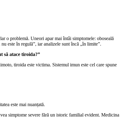
 clar o problemă. Uneori apar mai întâi simptomele: oboseală
 nu este în regulă”, iar analizele sunt încă „în limite”.
t să atace tiroida?”
oto, tiroida este victima. Sistemul imun este cel care spune
itatea este mai nuanțată.
 avea simptome severe fără un istoric familial evident. Medicina