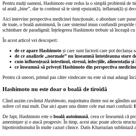
Pentru mulți oameni, Hashimoto este redus la o simplă problemă de tiro
ul arată „bine”, dar tu continui să te simți epuizat(ă), inflamat(ă) și de
Aici intervine perspectiva medicinei funcționale, o abordare care pune
de toate, o boală autoimună, în care sistemul imun confundă propriile ț
schimbare de paradigmă: înțelegerea Hashimoto trebuie să înceapă cu mec
În acest articol vei descoperi:
de ce apare Hashimoto
și care sunt factorii care pot declanșa 
de ce analizele „normale” nu înseamnă întotdeauna stare d
cum influențează intestinul, stresul, infecțiile, alimentația și
ce înseamnă să privești Hashimoto din perspectiva medicine
Pentru că uneori, primul pas către vindecare nu este să mai adaugi încă
Hashimoto nu este doar o boală de tiroidă
Când auzim cuvântul
Hashimoto
, majoritatea dintre noi ne gândim au
sufere cel mai mult. Dar aici apare una dintre cele mai mari confuzii:
H
De fapt, Hashimoto este o
boală autoimună
, ceea ce înseamnă că pro
amenințare și o atacă progresiv. În timp, acest atac poate afecta struc
hipotiroidismului în multe cazuri clinice. Datis Kharrazian subliniază a