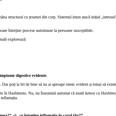
 structural cu țesuturi din corp. Sistemul imun atacă inițial „intrusul”
poate întreține procese autoimune la persoane susceptibile.
onală explorează:
simptome digestive evidente
.
 Dar poți la fel de bine să nu ai aproape nimic evident și totuși să existe
iecte în Hashimoto. Nu, nu înseamnă automat că
toată lumea cu Hashimoto
 inflamația.
ea?”, ci „ce întreține inflamația în cazul tău?”