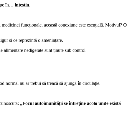
cepe în…
intestin
.
va medicinei funcționale, această conexiune este esențială. Motivul?
O
igur și ce reprezintă o amenințare.
ele alimentare nedigerate sunt ținute sub control.
od normal nu ar trebui să treacă să ajungă în circulație.
e cunoscută:
„Focul autoimunității se întreține acolo unde există