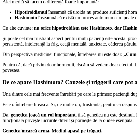
Aici merită să facem o diferență foarte importantă:
Hipotiroidismul
înseamnă că tiroida nu produce suficienți hor
Hashimoto
înseamnă că există un proces autoimun care poate du
Cu alte cuvinte:
nu orice hipotiroidism este Hashimoto, dar Hashi
Și poate cel mai frustrant aspect pentru mulți pacienți este acesta: pr
persistentă, intoleranță la frig, ceață mentală, anxietate, căderea părului
Din perspectiva medicinei funcționale, întrebarea nu este doar:
„Cum s
Pentru că, dacă privim doar hormonii, riscăm să vedem doar efectul. 
povestea.
De ce apare Hashimoto? Cauzele și triggerii care pot
Una dintre cele mai frecvente întrebări pe care le primesc pacienții du
Este o întrebare firească. Și, de multe ori, frustrantă, pentru că răspuns
Da,
genetica joacă un rol important
, însă genetica nu este destinul
funcțională privește lucrurile diferit și pornește de la o idee esențială:
Genetica încarcă arma. Mediul apasă pe trăgaci.