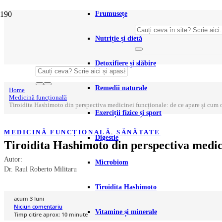
Frumusețe
Nutriție și dietă
Detoxifiere și slăbire
Remedii naturale
Home
Medicină funcțională
Tiroidita Hashimoto din perspectiva medicinei funcționale: de ce apare și cum o
Exerciții fizice și sport
MEDICINĂ FUNCȚIONALĂ
,
SĂNĂTATE
Digestie
Tiroidita Hashimoto din perspectiva medici
Autor:
Microbiom
Dr. Raul Roberto Militaru
Tiroidita Hashimoto
acum 3 luni
Niciun comentariu
Vitamine și minerale
Timp citire aprox:
10
minute