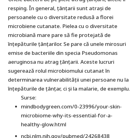
resping. În general, țânțarii sunt atrași de
persoanele cu o diversitate redusă a florei
microbiene cutanate. Pielea cu o diversitate
microbiană mare pare să fie protejată de
înțepăturile țânțarilor. Se pare că unele mirosuri
emise de bacteriile din specia Pseudomonas
aeruginosa nu atrag țânțarii. Aceste lucruri
sugerează rolul microbiomului cutanat în
determinarea vulnerabilității unei persoane nu la
înțepăturile de țânțar, ci și la malarie, de exemplu.
Surse:
mindbodygreen.com/0-23996/your-skin-
microbiome-why-its-essential-for-a-
healthy-glow.html
ncbi.nlm.nih.gov/pubmed/24268438