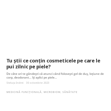
Tu știi ce conțin cosmeticele pe care le
pui zilnic pe piele?
De câte ori te gândești că atunci când folosești gel de duș, loțiune de
corp, deodorant… îți aplici pe piele…
Steluța Indrei
30 octombrie 2023
MEDICINĂ FUNCȚIONALĂ
,
MICROBIOM
,
SĂNĂTATE