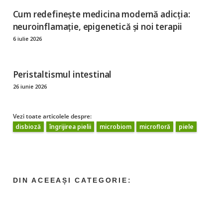
Cum redefinește medicina modernă adicția:
neuroinflamație, epigenetică și noi terapii
6 iulie 2026
Peristaltismul intestinal
26 iunie 2026
Vezi toate articolele despre:
disbioză
îngrijirea pielii
microbiom
microfloră
piele