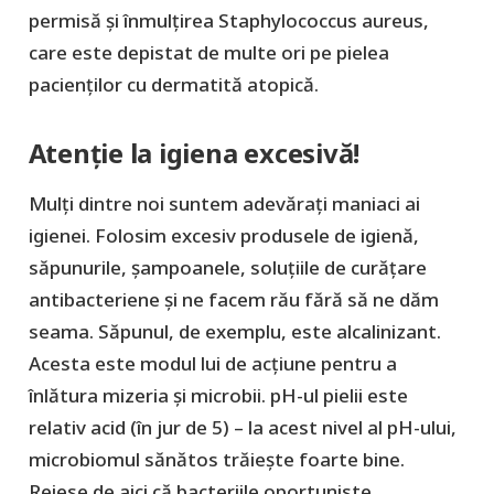
permisă și înmulțirea Staphylococcus aureus,
care este depistat de multe ori pe pielea
pacienților cu dermatită atopică.
Atenție la igiena excesivă!
Mulți dintre noi suntem adevărați maniaci ai
igienei. Folosim excesiv produsele de igienă,
săpunurile, șampoanele, soluțiile de curățare
antibacteriene și ne facem rău fără să ne dăm
seama. Săpunul, de exemplu, este alcalinizant.
Acesta este modul lui de acțiune pentru a
înlătura mizeria și microbii. pH-ul pielii este
relativ acid (în jur de 5) – la acest nivel al pH-ului,
microbiomul sănătos trăiește foarte bine.
Reiese de aici că bacteriile oportuniste