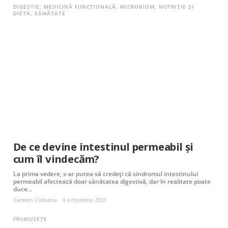
DIGESTIE
,
MEDICINĂ FUNCȚIONALĂ
,
MICROBIOM
,
NUTRIȚIE ȘI
DIETĂ
,
SĂNĂTATE
De ce devine intestinul permeabil și
cum îl vindecăm?
La prima vedere, s-ar putea să credeți că sindromul intestinului
permeabil afectează doar sănătatea digestivă, dar în realitate poate
duce…
Carmen Ciobanu
4 octombrie 2021
FRUMUSEȚE