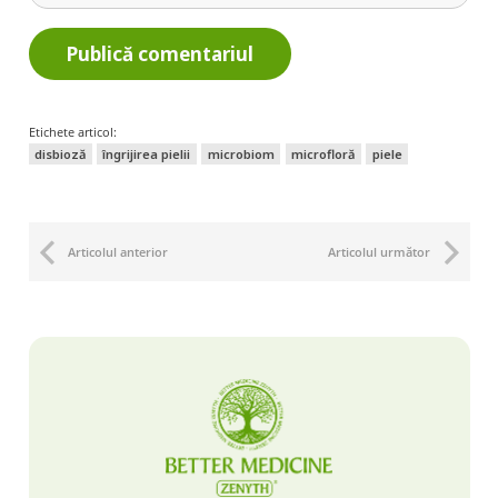
Publică comentariul
Etichete articol:
disbioză
îngrijirea pielii
microbiom
microfloră
piele
Articolul anterior
Articolul următor