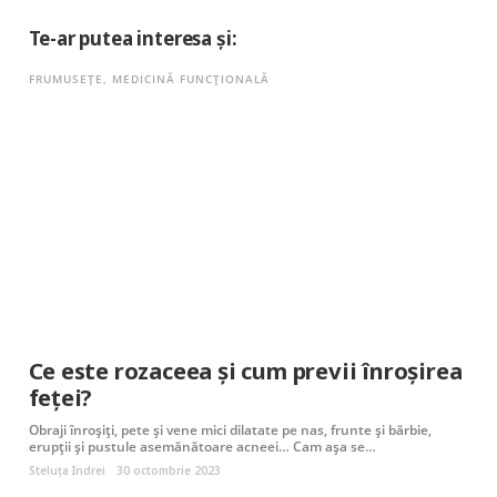
Te-ar putea interesa și:
FRUMUSEȚE
,
MEDICINĂ FUNCȚIONALĂ
Ce este rozaceea și cum previi înroșirea
feței?
Obraji înroșiți, pete și vene mici dilatate pe nas, frunte și bărbie,
erupții și pustule asemănătoare acneei… Cam așa se…
Steluța Indrei
30 octombrie 2023