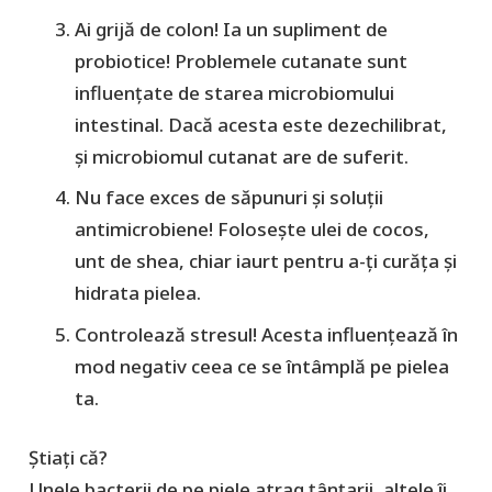
Ai grijă de colon! Ia un supliment de
probiotice! Problemele cutanate sunt
influențate de starea microbiomului
intestinal. Dacă acesta este dezechilibrat,
și microbiomul cutanat are de suferit.
Nu face exces de săpunuri și soluții
antimicrobiene! Folosește ulei de cocos,
unt de shea, chiar iaurt pentru a-ți curăța și
hidrata pielea.
Controlează stresul! Acesta influențează în
mod negativ ceea ce se întâmplă pe pielea
ta.
Știați că?
Unele bacterii de pe piele atrag țânțarii, altele îi