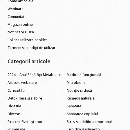
Toate articolele
Webinare
Comunitate
Magazin online
Notificare GDPR
Politica utilizare cookies
Termeni și condiții de utilizare
Categorii articole
2024 – Anul Sănătății Metabolice
Medicină funcțională
Articole webinare
Microbiom
Curiozități
Nutriție și dietă
Detoxifiere și slăbire
Remedii naturale
Digestie
Sănătate
Diverse
Sănătatea copilului
Exerciții fizice și sport
Stres și echilibru emoțional
Frumusețe
Tiroidita Hashimoto