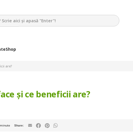
ate
Shop
cii are?
ce și ce beneficii are?
minute