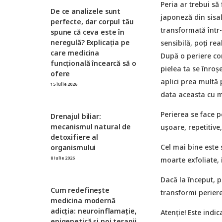
Peria ar trebui să 
De ce analizele sunt
japoneză din sisal 
perfecte, dar corpul tău
transformată într-
spune că ceva este în
neregulă? Explicația pe
sensibilă, poți re
care medicina
După o periere core
funcțională încearcă să o
pielea ta se înroșe
ofere
aplici prea multă 
15 iulie 2026
data aceasta cu m
Perierea se face p
Drenajul biliar:
mecanismul natural de
ușoare, repetitive
detoxifiere al
Cel mai bine este 
organismului
8 iulie 2026
moarte exfoliate, 
Dacă la început, p
Cum redefinește
transformi periere
medicina modernă
adicția: neuroinflamație,
Atenție! Este indic
epigenetică și noi terapii