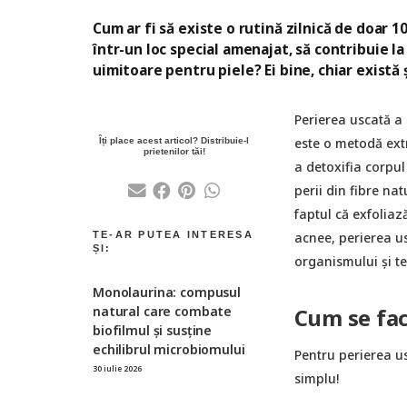
Cum ar fi să existe o rutină zilnică de doar 
într-un loc special amenajat, să contribuie la
uimitoare pentru piele? Ei bine, chiar există
Perierea uscată a 
este o metodă extr
a detoxifia corpul
perii din fibre nat
faptul că exfoliaz
acnee, perierea us
organismului și te
Monolaurina: compusul
natural care combate
Cum se fac
biofilmul și susține
echilibrul microbiomului
Pentru perierea us
30 iulie 2026
simplu!