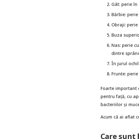
Gât: perie în 
Bărbie: perie
Obraji: perie
Buza superioa
Nas: perie cu
dintre sprân
În jurul ochil
Frunte: perie
Foarte important e
pentru față, cu ap
bacteriilor și muc
Acum că ai aflat c
Care sunt b