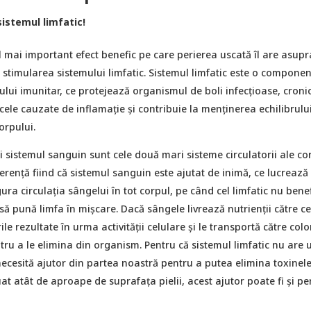
istemul limfatic!
l mai important efect benefic pe care perierea uscată îl are asupr
stimularea sistemului limfatic. Sistemul limfatic este o componen
ului imunitar, ce protejează organismul de boli infecțioase, croni
ele cauzate de inflamație și contribuie la menținerea echilibrulu
rpului.
și sistemul sanguin sunt cele două mari sisteme circulatorii ale co
rență fiind că sistemul sanguin este ajutat de inimă, ce lucrează
ura circulația sângelui în tot corpul, pe când cel limfatic nu bene
ă pună limfa în mișcare. Dacă sângele livrează nutrienții către ce
le rezultate în urma activității celulare și le transportă către colo
entru a le elimina din organism. Pentru că sistemul limfatic nu are 
ecesită ajutor din partea noastră pentru a putea elimina toxinele,
uat atât de aproape de suprafața pielii, acest ajutor poate fi și pe