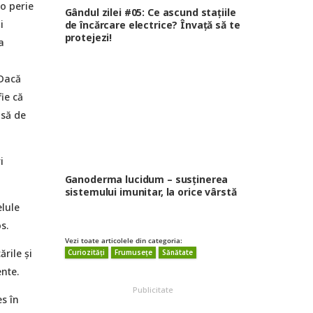
(o perie
Gândul zilei #05: Ce ascund stațiile
i
de încărcare electrice? Învață să te
protejezi!
a
 Dacă
fie că
nsă de
i
Ganoderma lucidum – susținerea
sistemului imunitar, la orice vârstă
elule
s.
Vezi toate articolele din categoria:
rile și
Curiozități
Frumusețe
Sănătate
nte.
Publicitate
es în