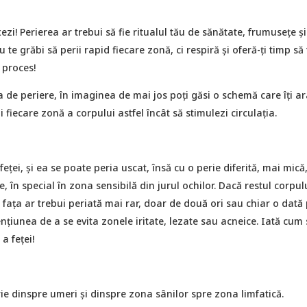
ezi! Perierea ar trebui să fie ritualul tău de sănătate, frumusețe și
 te grăbi să perii rapid fiecare zonă, ci respiră și oferă-ți timp să 
 proces!
 de periere, în imaginea de mai jos poți găsi o schemă care îți ar
 fiecare zonă a corpului astfel încât să stimulezi circulația.
eței, și ea se poate peria uscat, însă cu o perie diferită, mai mică,
, în special în zona sensibilă din jurul ochilor. Dacă restul corpul
, fața ar trebui periată mai rar, doar de două ori sau chiar o dată
iunea de a se evita zonele iritate, lezate sau acneice. Iată cum 
a feței!
ie dinspre umeri și dinspre zona sânilor spre zona limfatică.