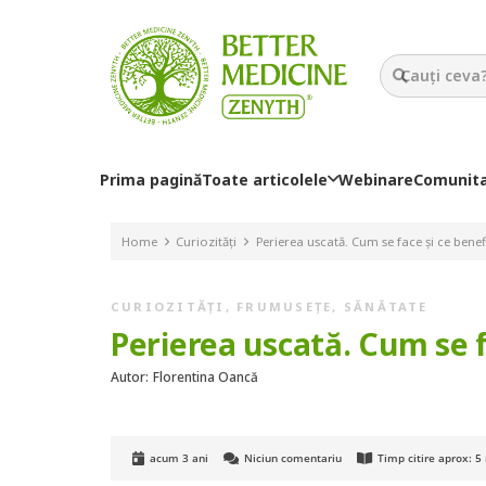
Prima pagină
Toate articolele
Webinare
Comunit
Home
Curiozități
Perierea uscată. Cum se face și ce benefi
CURIOZITĂȚI
,
FRUMUSEȚE
,
SĂNĂTATE
Perierea uscată. Cum se fa
Autor:
Florentina Oancă
acum 3 ani
Niciun comentariu
Timp citire aprox:
5