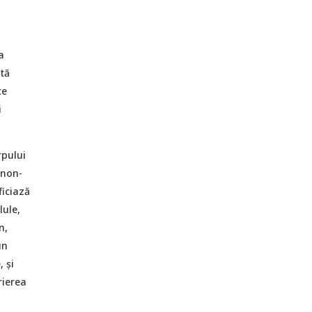
a
tă
ce
i
rpului
 non-
ficiază
lule,
n,
un
 și
rierea