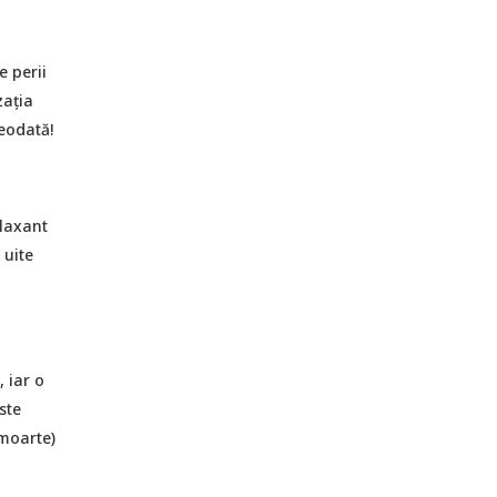
e perii
zația
reodată!
elaxant
 uite
 iar o
ste
 moarte)