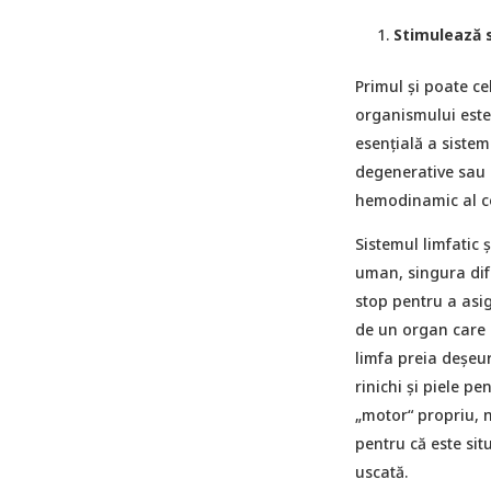
Stimulează s
Primul și poate ce
organismului este 
esențială a sistem
degenerative sau c
hemodinamic al co
Sistemul limfatic 
uman, singura dife
stop pentru a asig
de un organ care s
limfa preia deșeuri
rinichi și piele p
„motor“ propriu, n
pentru că este sit
uscată.