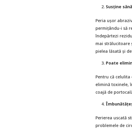
Susține sănă
Peria ușor abraziv
permițându-i să re
îndepărtezi rezidu
mai strălucitoare
pielea lăsată și de
Poate elimin
Pentru că celulita
elimină toxinele, 
coajă de portocală
Îmbunătățeșt
Perierea uscată st
problemele de circu