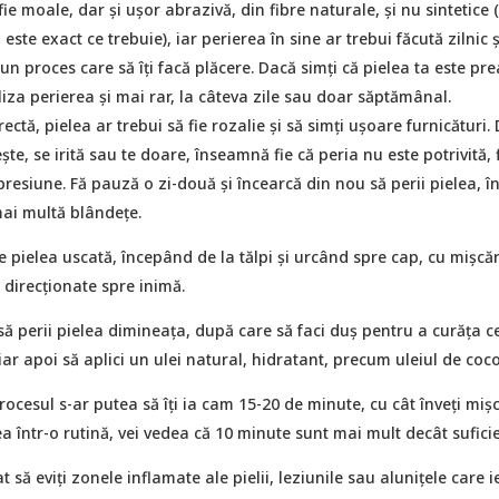
fie moale, dar și ușor abrazivă, din fibre naturale, și nu sintetice 
este exact ce trebuie), iar perierea în sine ar trebui făcută zilnic ș
un proces care să îți facă plăcere. Dacă simți că pielea ta este pre
aliza perierea și mai rar, la câteva zile sau doar săptămânal.
ctă, pielea ar trebui să fie rozalie și să simți ușoare furnicături.
ște, se irită sau te doare, înseamnă fie că peria nu este potrivită, 
presiune. Fă pauză o zi-două și încearcă din nou să perii pielea, î
ai multă blândețe.
e pielea uscată, începând de la tălpi și urcând spre cap, cu mișcăr
, direcționate spre inimă.
să perii pielea dimineața, după care să faci duș pentru a curăța c
iar apoi să aplici un ulei natural, hidratant, precum uleiul de coco
rocesul s-ar putea să îți ia cam 15-20 de minute, cu cât înveți mișcă
a într-o rutină, vei vedea că 10 minute sunt mai mult decât suficie
at să eviți zonele inflamate ale pielii, leziunile sau alunițele care i