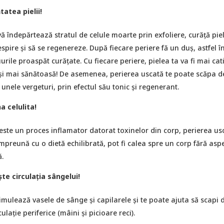
tatea pielii!
ă îndepărtează stratul de celule moarte prin exfoliere, curăță pie
spire și să se regenereze. După fiecare periere fă un duș, astfel î
urile proaspăt curățate. Cu fiecare periere, pielea ta va fi mai cati
 și mai sănătoasă! De asemenea, perierea uscată te poate scăpa d
 unele vergeturi, prin efectul său tonic și regenerant.
a celulita!
 este un proces inflamator datorat toxinelor din corp, perierea us
împreună cu o dietă echilibrată, pot fi calea spre un corp fără asp
.
e circulația sângelui!
imulează vasele de sânge și capilarele și te poate ajuta să scapi 
lație periferice (mâini și picioare reci).