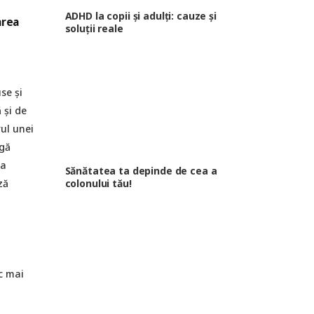
ADHD la copii și adulți: cauze și
area
soluții reale
se și
 și de
rul unei
ngă
za
Sănătatea ta depinde de cea a
ză
colonului tău!
c mai