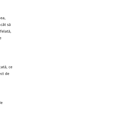
lea,
ncât să
felată,
e
cată, ce
ect de
de