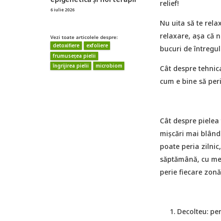
relief!
6 iulie 2026
Nu uita să te relax
relaxare, așa că nu
Vezi toate articolele despre:
detoxifiere
exfoliere
bucuri de întregul
frumusețea pielii
îngrijirea pielii
microbiom
Cât despre tehnica
cum e bine să perii
Cât despre pielea f
mișcări mai blânde
poate peria zilnic
săptămână, cu menț
perie fiecare zonă 
Decolteu: per