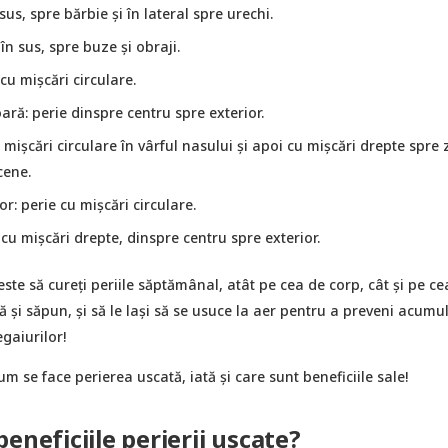
sus, spre bărbie și în lateral spre urechi.
 în sus, spre buze și obraji.
 cu mișcări circulare.
ră: perie dinspre centru spre exterior.
 mișcări circulare în vârful nasului și apoi cu mișcări drepte spre
cene.
or: perie cu mișcări circulare.
 cu mișcări drepte, dinspre centru spre exterior.
ste să cureți periile săptămânal, atât pe cea de corp, cât și pe ce
ă și săpun, și să le lași să se usuce la aer pentru a preveni acumu
egaiurilor!
um se face perierea uscată, iată și care sunt beneficiile sale!
eneficiile perierii uscate?