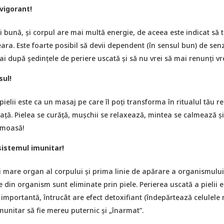
vigorant!
i bună, și corpul are mai multă energie, de aceea este indicat să t
ara. Este foarte posibil să devii dependent (în sensul bun) de sen
ai după ședințele de periere uscată și să nu vrei să mai renunți v
sul!
pielii este ca un masaj pe care îl poți transforma în ritualul tău r
ață. Pielea se curăță, mușchii se relaxează, mintea se calmează și
umoasă!
sistemul imunitar!
i mare organ al corpului și prima linie de apărare a organismului,
e din organism sunt eliminate prin piele. Perierea uscată a pielii e
importantă, întrucât are efect detoxifiant (îndepărtează celulele
imunitar să fie mereu puternic și „înarmat”.