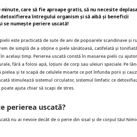
10 minute, care să fie aproape gratis, să nu necesite deplas
 detoxifierea întregului organism și să aibă și beneficii
 și se numește periere uscată!
pielii este practicată de sute de ani de popoarele scandinave și ru
em de simplă de a obține o piele sănătoasă, catifelată și tonifiată
 în același timp. Perierea uscată constă în masarea pielii cu ajuto
urale, fără a folosi apă, loțiuni de corp sau uleiuri speciale. Pe lâ
ă pielea și te scapă de celulele moarte ce pot înfunda porii și cau
cată stimulează sistemul circulator, sistemul limfatic ce detoxifia
 poate ajuta chiar să scapi de stres.
e perierea uscată?
cată nu ai nevoie decât de o perie din sisal și de corpul tău! Nimi