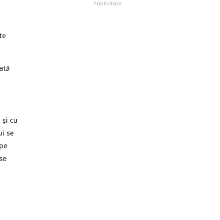
Publicitate
te
ată
 și cu
ui se
 pe
se