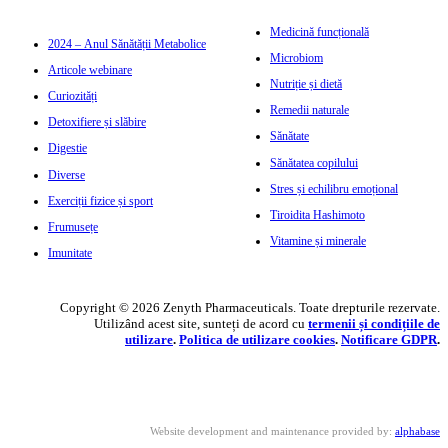
Medicină funcțională
2024 – Anul Sănătății Metabolice
Microbiom
Articole webinare
Nutriție și dietă
Curiozități
Remedii naturale
Detoxifiere și slăbire
Sănătate
Digestie
Sănătatea copilului
Diverse
Stres și echilibru emoțional
Exerciții fizice și sport
Tiroidita Hashimoto
Frumusețe
Vitamine și minerale
Imunitate
Copyright © 2026 Zenyth Pharmaceuticals. Toate drepturile rezervate.
Utilizând acest site, sunteți de acord cu
termenii și condițiile de
utilizare
.
Politica de utilizare cookie
s
.
Notificare GDPR
.
Website development and maintenance provided by:
alphabase