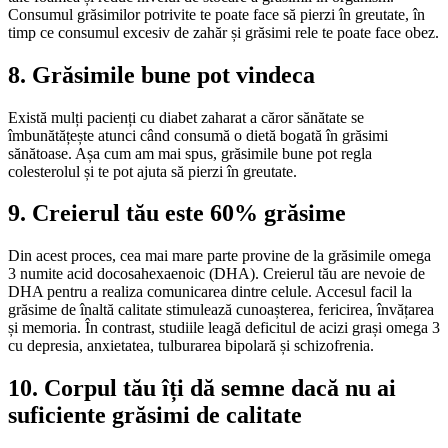
Consumul grăsimilor potrivite te poate face să pierzi în greutate, în
timp ce consumul excesiv de zahăr și grăsimi rele te poate face obez.
8. Grăsimile bune pot vindeca
Există mulți pacienți cu diabet zaharat a căror sănătate se
îmbunătățește atunci când consumă o dietă bogată în grăsimi
sănătoase. Așa cum am mai spus, grăsimile bune pot regla
colesterolul și te pot ajuta să pierzi în greutate.
9. Creierul tău este 60% grăsime
Din acest proces, cea mai mare parte provine de la grăsimile omega
3 numite acid docosahexaenoic (DHA). Creierul tău are nevoie de
DHA pentru a realiza comunicarea dintre celule. Accesul facil la
grăsime de înaltă calitate stimulează cunoașterea, fericirea, învățarea
și memoria. În contrast, studiile leagă deficitul de acizi grași omega 3
cu depresia, anxietatea, tulburarea bipolară și schizofrenia.
10. Corpul tău îți dă semne dacă nu ai
suficiente grăsimi de calitate