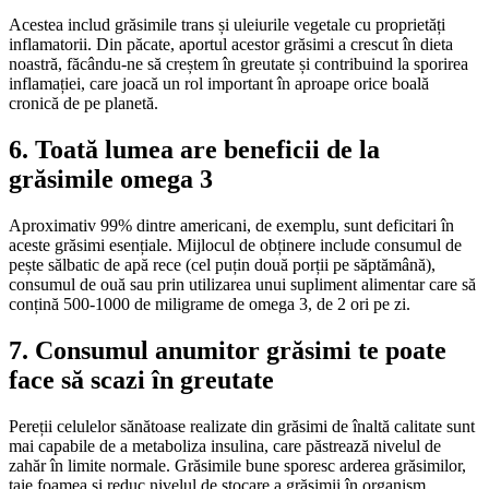
Acestea includ grăsimile trans și uleiurile vegetale cu proprietăți
inflamatorii. Din păcate, aportul acestor grăsimi a crescut în dieta
noastră, făcându-ne să creștem în greutate și contribuind la sporirea
inflamației, care joacă un rol important în aproape orice boală
cronică de pe planetă.
6. Toată lumea are beneficii de la
grăsimile omega 3
Aproximativ 99% dintre americani, de exemplu, sunt deficitari în
aceste grăsimi esențiale. Mijlocul de obținere include consumul de
pește sălbatic de apă rece (cel puțin două porții pe săptămână),
consumul de ouă sau prin utilizarea unui supliment alimentar care să
conțină 500-1000 de miligrame de omega 3, de 2 ori pe zi.
7. Consumul anumitor grăsimi te poate
face să scazi în greutate
Pereții celulelor sănătoase realizate din grăsimi de înaltă calitate sunt
mai capabile de a metaboliza insulina, care păstrează nivelul de
zahăr în limite normale. Grăsimile bune sporesc arderea grăsimilor,
taie foamea și reduc nivelul de stocare a grăsimii în organism.