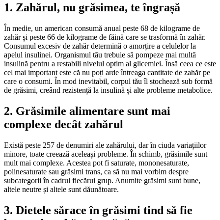
1. Zahărul, nu grăsimea, te îngrașă
În medie, un american consumă anual peste 68 de kilograme de
zahăr și peste 66 de kilograme de făină care se trasformă în zahăr.
Consumul excesiv de zahăr determină o amorțire a celulelor la
apelul insulinei. Organismul tău trebuie să pompeze mai multă
insulină pentru a restabili nivelul optim al glicemiei. Însă ceea ce este
cel mai important este că nu poți arde întreaga cantitate de zahăr pe
care o consumi. În mod inevitabil, corpul tău îl stochează sub formă
de grăsimi, creând rezistență la insulină și alte probleme metabolice.
2. Grăsimile alimentare sunt mai
complexe decât zahărul
Există peste 257 de denumiri ale zahărului, dar în ciuda variațiilor
minore, toate creează aceleași probleme. În schimb, grăsimile sunt
mult mai complexe. Acestea pot fi saturate, mononesaturate,
polinesaturate sau grăsimi trans, ca să nu mai vorbim despre
subcategorii în cadrul fiecărui grup. Anumite grăsimi sunt bune,
altele neutre și altele sunt dăunătoare.
3. Dietele sărace în grăsimi tind să fie