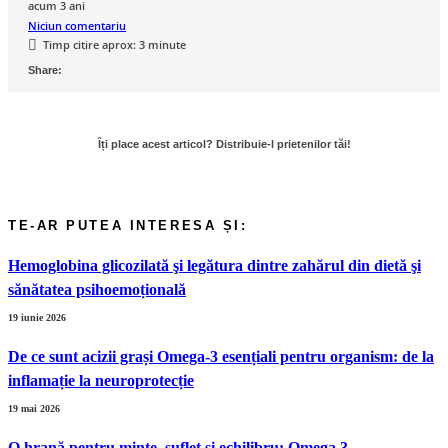
acum 3 ani
Niciun comentariu
Timp citire aprox:
3
minute
Hemoglobina glicozilată şi legătura dintre zahărul din dietă şi
sănătatea psihoemoțională
19 iunie 2026
De ce sunt acizii grași Omega-3 esențiali pentru organism: de la
inflamație la neuroprotecție
19 mai 2026
O hrană pentru minte, suflet și echilibru: Omega 3