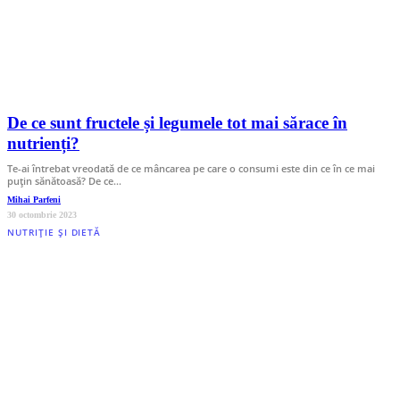
De ce sunt fructele și legumele tot mai sărace în
nutrienți?
Te-ai întrebat vreodată de ce mâncarea pe care o consumi este din ce în ce mai
puțin sănătoasă? De ce…
Mihai Parfeni
30 octombrie 2023
NUTRIȚIE ȘI DIETĂ