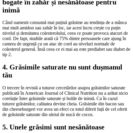
bogate în zahăr și nesănătoase pentru
inimă
Când oamenii consumă mai puțină grăsime au tendința de a mânca
mai mult amidon sau zahăr în loc, iar acest lucru crește cu puțin
nivelul și densitatea colesterolului, ceea ce poate provoca atacuri de
cord. De fapt, studiile arată că 75% dintre persoanele care ajung în
camera de urgență cu un atac de cord au niveluri normale de
colesterol general. Însă ceea ce ei mai au este prediabet sau diabet de
tip 2.
4. Grăsimile saturate nu sunt dușmanul
tău
O trecere în revistă a tuturor cercetărilor asupra grăsimilor saturate
publicată în American Journal of Clinical Nutrition nu a arătat nicio
corelație între grăsimile saturate și bolile de inimă. Ca în cazul
tuturor grăsimilor, calitatea devine cheia. Grăsimile din bacon sau
din cheeseburgeri vor avea un efect cu totul diferit față de cel oferit
de grăsimile saturate din uleiul de nucă de cocos.
5. Unele grăsimi sunt nesănătoase