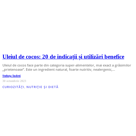
Uleiul de cocos: 20 de indicații și utilizări benefice
Uleiul de cocos face parte din categoria super-alimentelor, mai exact a grăsimilor
„prietenoase”. Este un ingredient natural, foarte nutritiv, nealergenic,…
Steluța Indrei
30 octombrie 2023
CURIOZITĂȚI
,
NUTRIȚIE ȘI DIETĂ