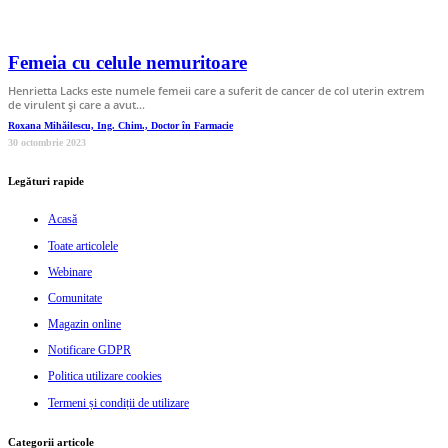
Femeia cu celule nemuritoare
Henrietta Lacks este numele femeii care a suferit de cancer de col uterin extrem
de virulent și care a avut…
Roxana Mihăilescu, Ing. Chim., Doctor în Farmacie
30 octombrie 2023
Legături rapide
Acasă
Toate articolele
Webinare
Comunitate
Magazin online
Notificare GDPR
Politica utilizare cookies
Termeni și condiții de utilizare
Categorii articole