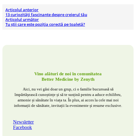
Articolul anterior
13 curiozități fascinante despre creierul tău
Articolul următor
Tu știi care este poziția corectă pe toaletă?
Vino alături de noi în comunitatea
Better Medicine by Zenyth
Aici, nu vei găsi doar un grup, ci o familie bucuroasă să
împărtășească cunoștințe și să te susțină pentru a aduce echilibru,
armonie și sănătate în viața ta. În plus, ai acces la cele mai noi
informații de sănătate, invitații la evenimente și resurse exclusive.
Newsletter
Facebook