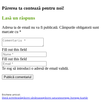
Părerea ta contează pentru noi!
Lasă un răspuns
Adresa ta de email nu va fi publicată.
Câmpurile obligatorii sunt
marcate cu
*
Fill out this field
Fill out this field
Te rog să introduci o adresă de email validă.
Publică comentariul
Etichete articol:
Dietă echilibrată
grăsimi sănătoase
grăsimi saturate
omega 3
omega 6
zahăr