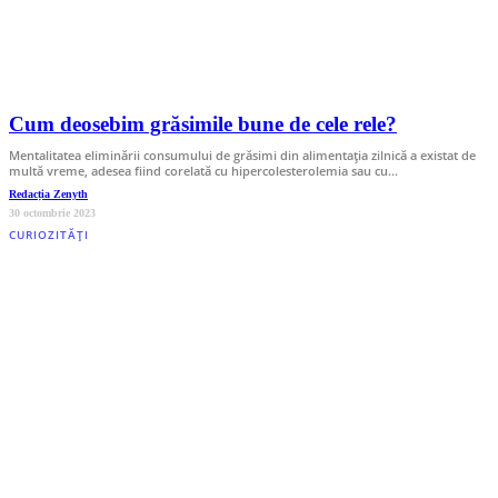
Cum deosebim grăsimile bune de cele rele?
Mentalitatea eliminării consumului de grăsimi din alimentaţia zilnică a existat de
multă vreme, adesea fiind corelată cu hipercolesterolemia sau cu…
Redacția Zenyth
30 octombrie 2023
CURIOZITĂȚI