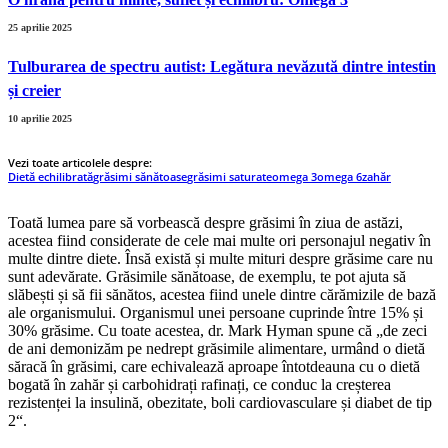
25 aprilie 2025
Tulburarea de spectru autist: Legătura nevăzută dintre intestin
și creier
10 aprilie 2025
Vezi toate articolele despre:
Dietă echilibrată
grăsimi sănătoase
grăsimi saturate
omega 3
omega 6
zahăr
Toată lumea pare să vorbească despre grăsimi în ziua de astăzi,
acestea fiind considerate de cele mai multe ori personajul negativ în
multe dintre diete. Însă există și multe mituri despre grăsime care nu
sunt adevărate. Grăsimile sănătoase, de exemplu, te pot ajuta să
slăbești și să fii sănătos, acestea fiind unele dintre cărămizile de bază
ale organismului. Organismul unei persoane cuprinde între 15% și
30% grăsime. Cu toate acestea, dr. Mark Hyman spune că „de zeci
de ani demonizăm pe nedrept grăsimile alimentare, urmând o dietă
săracă în grăsimi, care echivalează aproape întotdeauna cu o dietă
bogată în zahăr și carbohidrați rafinați, ce conduc la creșterea
rezistenței la insulină, obezitate, boli cardiovasculare și diabet de tip
2“.