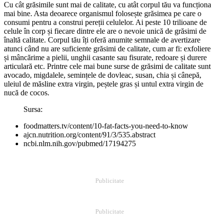
Cu cât grăsimile sunt mai de calitate, cu atât corpul tău va funcționa
mai bine. Asta deoarece organismul folosește grăsimea pe care o
consumi pentru a construi pereții celulelor. Ai peste 10 trilioane de
celule în corp și fiecare dintre ele are o nevoie unică de grăsimi de
înaltă calitate. Corpul tău îți oferă anumite semnale de avertizare
atunci când nu are suficiente grăsimi de calitate, cum ar fi: exfoliere
și mâncărime a pielii, unghii casante sau fisurate, redoare și durere
articulară etc. Printre cele mai bune surse de grăsimi de calitate sunt
avocado, migdalele, semințele de dovleac, susan, chia și cânepă,
uleiul de măsline extra virgin, peștele gras și untul extra virgin de
nucă de cocos.
Sursa:
foodmatters.tv/content/10-fat-facts-you-need-to-know
ajcn.nutrition.org/content/91/3/535.abstract
ncbi.nlm.nih.gov/pubmed/17194275
Publicitate
Publicitate