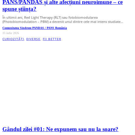
PANS/PANDAS și alte afecțiuni neuroimune – ce
spune știința?
În ultimii ani, Red Light Therapy (RLT) sau fotobiomodularea
(Photobiomodulation – PBM) a devenit unul dintre cele mai intens studiate…
Comunitatea Sindrom PANDAS / PANS România
15 iulie 2026
CURIOZITĂȚI
,
DIVERSE
,
FII BETTER
Gândul zilei #01: Ne expunem sau nu la soare?