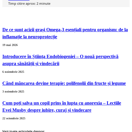
Timp citire aprox:
2
minute
De ce sunt acizii grași Omega-3 esențiali pentru organism: de la
inflamație la neuroprotecție
19 mai 2026
Introducere în Știința Endobiogeniei – O nouă perspectivă
asupra sănătății și vindecării
6 noiembrie 2025
Când mâncarea devine terapie: polifenolii din fructe și legume
3 noiembrie 2025
Cum poți salva un copil prins în lupta cu anorexia – Lecțiile
Evei Musby despre iubire, curaj și vindecare
22 octombrie 2025
Vezi toate articolele despre: