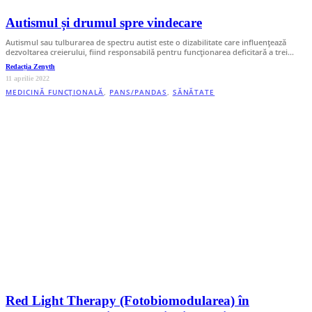
Autismul și drumul spre vindecare
Autismul sau tulburarea de spectru autist este o dizabilitate care influențează
dezvoltarea creierului, fiind responsabilă pentru funcționarea deficitară a trei…
Redacția Zenyth
11 aprilie 2022
MEDICINĂ FUNCȚIONALĂ
,
PANS/PANDAS
,
SĂNĂTATE
Red Light Therapy (Fotobiomodularea) în