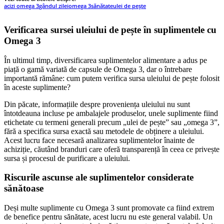
acizi omega 3
gândul zilei
omega 3
sănătate
ulei de pește
Verificarea sursei uleiului de pește în suplimentele cu
Omega 3
În ultimul timp, diversificarea suplimentelor alimentare a adus pe
piață o gamă variată de capsule de Omega 3, dar o întrebare
importantă rămâne: cum putem verifica sursa uleiului de pește folosit
în aceste suplimente?
Din păcate, informațiile despre proveniența uleiului nu sunt
întotdeauna incluse pe ambalajele produselor, unele suplimente fiind
etichetate cu termeni generali precum „ulei de pește” sau „omega 3”,
fără a specifica sursa exactă sau metodele de obținere a uleiului.
Acest lucru face necesară analizarea suplimentelor înainte de
achiziție, căutând branduri care oferă transparență în ceea ce privește
sursa și procesul de purificare a uleiului.
Riscurile ascunse ale suplimentelor considerate
sănătoase
Deși multe suplimente cu Omega 3 sunt promovate ca fiind extrem
de benefice pentru sănătate, acest lucru nu este general valabil. Un