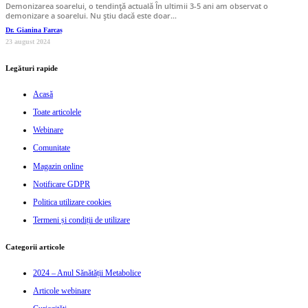
Demonizarea soarelui, o tendință actuală În ultimii 3-5 ani am observat o
demonizare a soarelui. Nu știu dacă este doar…
Dr. Gianina Farcaș
23 august 2024
Legături rapide
Acasă
Toate articolele
Webinare
Comunitate
Magazin online
Notificare GDPR
Politica utilizare cookies
Termeni și condiții de utilizare
Categorii articole
2024 – Anul Sănătății Metabolice
Articole webinare