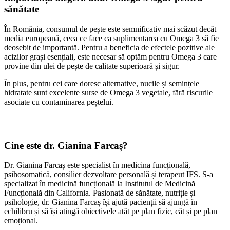
sănătate
În România, consumul de pește este semnificativ mai scăzut decât
media europeană, ceea ce face ca suplimentarea cu Omega 3 să fie
deosebit de importantă. Pentru a beneficia de efectele pozitive ale
acizilor grași esențiali, este necesar să optăm pentru Omega 3 care
provine din ulei de pește de calitate superioară și sigur.
În plus, pentru cei care doresc alternative, nucile și semințele
hidratate sunt excelente surse de Omega 3 vegetale, fără riscurile
asociate cu contaminarea peștelui.
Cine este dr. Gianina Farcaș?
Dr. Gianina Farcaș este specialist în medicina funcțională,
psihosomatică, consilier dezvoltare personală și terapeut IFS. S-a
specializat în medicină funcțională la Institutul de Medicină
Funcțională din California. Pasionată de sănătate, nutriție și
psihologie, dr. Gianina Farcaș își ajută pacienții să ajungă în
echilibru și să își atingă obiectivele atât pe plan fizic, cât și pe plan
emoțional.