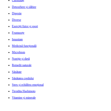
Curiozități
Detoxifiere și slăbire
Digestie
Diverse
Exerciții fizice și sport
Frumusețe
Imunitate
Medicină funcțională
Microbiom
Nutriție și dietă
Remedii naturale
Sănătate
Sănătatea copilului
Stres și echilibru emoțional
Tiroidita Hashimoto
Vitamine și minerale