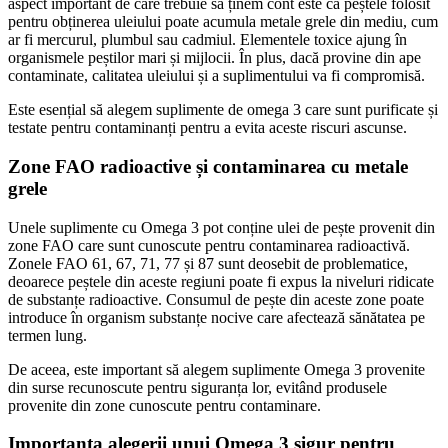
aspect important de care trebuie să ținem cont este că peștele folosit
pentru obținerea uleiului poate acumula metale grele din mediu, cum
ar fi mercurul, plumbul sau cadmiul. Elementele toxice ajung în
organismele peștilor mari și mijlocii. În plus, dacă provine din ape
contaminate, calitatea uleiului și a suplimentului va fi compromisă.
Este esențial să alegem suplimente de omega 3 care sunt purificate și
testate pentru contaminanți pentru a evita aceste riscuri ascunse.
Zone FAO radioactive și contaminarea cu metale
grele
Unele suplimente cu Omega 3 pot conține ulei de pește provenit din
zone FAO care sunt cunoscute pentru contaminarea radioactivă.
Zonele FAO 61, 67, 71, 77 și 87 sunt deosebit de problematice,
deoarece peștele din aceste regiuni poate fi expus la niveluri ridicate
de substanțe radioactive. Consumul de pește din aceste zone poate
introduce în organism substanțe nocive care afectează sănătatea pe
termen lung.
De aceea, este important să alegem suplimente Omega 3 provenite
din surse recunoscute pentru siguranța lor, evitând produsele
provenite din zone cunoscute pentru contaminare.
Importanța alegerii unui Omega 3 sigur pentru