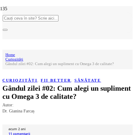
Home
Curiozități
Gândul zilei #02: Cum alegi un supliment cu Omega 3 de calitate?
CURIOZITĂȚI
,
FII BETTER
,
SĂNĂTATE
Gândul zilei #02: Cum alegi un supliment
cu Omega 3 de calitate?
Autor:
Dr. Gianina Farcaș
acum 2 ani
11
comentarii