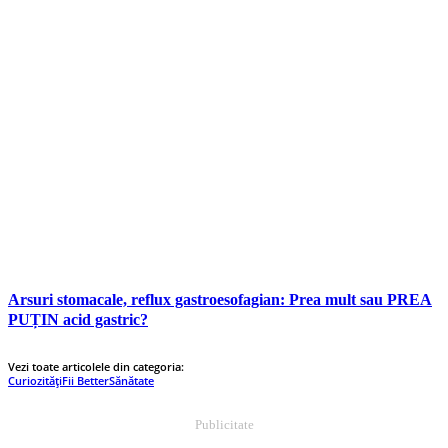
Arsuri stomacale, reflux gastroesofagian: Prea mult sau PREA
PUȚIN acid gastric?
Vezi toate articolele din categoria:
Curiozități
Fii Better
Sănătate
Publicitate