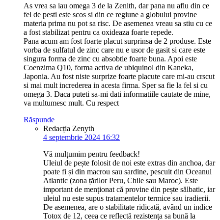
As vrea sa iau omega 3 de la Zenith, dar pana nu aflu din ce
fel de pesti este scos si din ce regiune a globului provine
materia prima nu pot sa risc. De asemenea vreau sa stiu cu ce
a fost stabilizat pentru ca oxideaza foarte repede.
Pana acum am fost foarte placut surprinsa de 2 produse. Este
vorba de sulfatul de zinc care nu e usor de gasit si care este
singura forma de zinc cu absobtie foarte buna. Apoi este
Coenzima Q10, forma activa de ubiquinol din Kaneka,
Japonia. Au fost niste surprize foarte placute care mi-au crscut
si mai mult increderea in acesta firma. Sper sa fie la fel si cu
omega 3. Daca puteti sa-mi dati informatiile cautate de mine,
va multumesc mult. Cu respect
Răspunde
Redacția Zenyth
4 septembrie 2024 16:32
Vă mulțumim pentru feedback!
Uleiul de pește folosit de noi este extras din anchoa, dar
poate fi și din macrou sau sardine, pescuit din Oceanul
Atlantic (zona țărilor Peru, Chile sau Maroc). Este
important de menționat că provine din pește sălbatic, iar
uleiul nu este supus tratamentelor termice sau iradierii.
De asemenea, are o stabilitate ridicată, având un indice
Totox de 12, ceea ce reflectă rezistența sa bună la