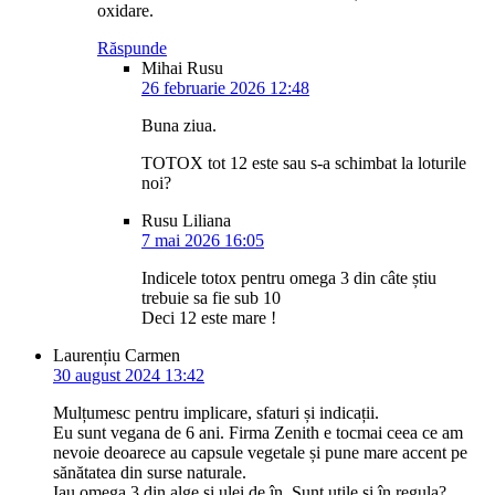
oxidare.
Răspunde
Mihai Rusu
26 februarie 2026 12:48
Buna ziua.
TOTOX tot 12 este sau s-a schimbat la loturile
noi?
Rusu Liliana
7 mai 2026 16:05
Indicele totox pentru omega 3 din câte știu
trebuie sa fie sub 10
Deci 12 este mare !
Laurențiu Carmen
30 august 2024 13:42
Mulțumesc pentru implicare, sfaturi și indicații.
Eu sunt vegana de 6 ani. Firma Zenith e tocmai ceea ce am
nevoie deoarece au capsule vegetale și pune mare accent pe
sănătatea din surse naturale.
Iau omega 3 din alge și ulei de în. Sunt utile și în regula?