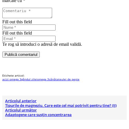
marcate cu
*
Fill out this field
Fill out this field
Te rog să introduci o adresă de email validă.
Publică comentariul
Etichete articol:
acizi omega 3
gândul zilei
omega 3
sănătate
ulei de pește
Articolul anterior
Tipurile de magneziu. Care este cel mai potrivit pentru tine? (II)
Articolul următor
Adaptogene care susțin concentrarea