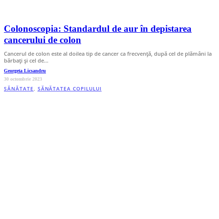
Colonoscopia: Standardul de aur în depistarea
cancerului de colon
Cancerul de colon este al doilea tip de cancer ca frecvență, după cel de plămâni la
bărbați și cel de…
Georgeta Licsandru
30 octombrie 2023
SĂNĂTATE
,
SĂNĂTATEA COPILULUI