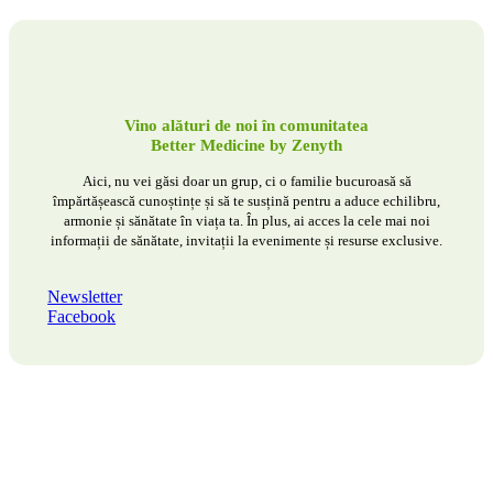
Vino alături de noi în comunitatea
Better Medicine by Zenyth
Aici, nu vei găsi doar un grup, ci o familie bucuroasă să
împărtășească cunoștințe și să te susțină pentru a aduce echilibru,
armonie și sănătate în viața ta. În plus, ai acces la cele mai noi
informații de sănătate, invitații la evenimente și resurse exclusive.
Newsletter
Facebook