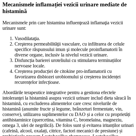
Mecanismele inflamației vezicii urinare mediate de
histamină
Mecanismele prin care histamina influenţează inflamaţia vezicii
urinare sunt:
Vasodilataţia.
Creşterea permeabilităţii vasculare, cu infiltrarea de celule
specifice răspunsului imun şi molecule proinflamatorii în
diverse organe, inclusiv la nivelul vezicii urinare.
Disfuncția barierei uroteliului cu stimularea terminațiilor
nervoase locale.
Creșterea producției de citokine pro-inflamatorii cu
favorizarea disbiozei urobiomului și creșterea incidenței
recurențelor infecțioase.
Abordările terapeutice integrative pentru a gestiona efectele
intoleranţei la histamină asupra vezicii urinare includ dieta săracă în
histamină, cu excluderea alimentelor care cresc nivelurile de
histamină (anumite fructe și legume, brânzeturi fermentate, vin,
conserve), utilizarea suplimentelor cu DAO și a celor cu proprietăți
antihistaminice (quercetina, vitamina C, bromelaina, magneziu,
omega 3, ulei de negrilică). De folos sunt și evitarea iritanților urinari
(cafeină, alcool, oxalați, citrice, factori mecanici de presiune) și