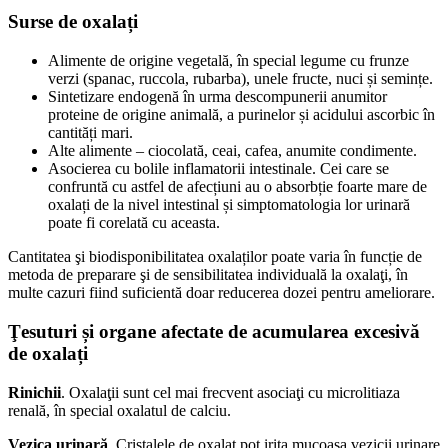
Surse de oxalați
Alimente de origine vegetală, în special legume cu frunze
verzi (spanac, ruccola, rubarba), unele fructe, nuci și semințe.
Sintetizare endogenă în urma descompunerii anumitor
proteine de origine animală, a purinelor și acidului ascorbic în
cantități mari.
Alte alimente – ciocolată, ceai, cafea, anumite condimente.
Asocierea cu bolile inflamatorii intestinale. Cei care se
confruntă cu astfel de afecțiuni au o absorbție foarte mare de
oxalați de la nivel intestinal și simptomatologia lor urinară
poate fi corelată cu aceasta.
Cantitatea şi biodisponibilitatea oxalaților poate varia în funcție de
metoda de preparare şi de sensibilitatea individuală la oxalaţi, în
multe cazuri fiind suficientă doar reducerea dozei pentru ameliorare.
Ţesuturi și organe afectate de acumularea excesivă
de oxalați
Rinichii
. Oxalaţii sunt cel mai frecvent asociaţi cu microlitiaza
renală, în special oxalatul de calciu.
Vezica urinară
. Cristalele de oxalat pot irita mucoasa vezicii urinare