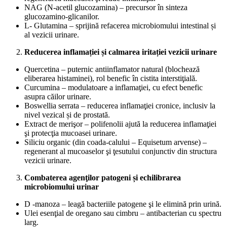
NAG (N-acetil glucozamina) – precursor în sinteza
glucozamino-glicanilor.
L- Glutamina – sprijină refacerea microbiomului intestinal și
al vezicii urinare.
Reducerea inflamației și calmarea iritației vezicii urinare
Quercetina – puternic antiinflamator natural (blochează
eliberarea histaminei), rol benefic în cistita interstiţială.
Curcumina – modulatoare a inflamaţiei, cu efect benefic
asupra căilor urinare.
Boswellia serrata – reducerea inflamaţiei cronice, inclusiv la
nivel vezical și de prostată.
Extract de merişor – polifenolii ajută la reducerea inflamaţiei
şi protecţia mucoasei urinare.
Siliciu organic (din coada-calului – Equisetum arvense) –
regenerant al mucoaselor şi ţesutului conjunctiv din structura
vezicii urinare.
Combaterea agenţilor patogeni și echilibrarea
microbiomului urinar
D -manoza – leagă bacteriile patogene şi le elimină prin urină.
Ulei esenţial de oregano sau cimbru – antibacterian cu spectru
larg.