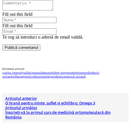
Fill out this field
Fill out this field
Te rog să introduci o adresă de email validă.
Publică comentariul
Etichete articol:
cistita interstițială
d-manoză
dezechilibre hormonale
histamină
infectii
urinare
inflamație
microbiom
oxalați
probiotice
vezică urinară
Articolul anterior
O hrană pentru minte, suflet și echilibru: Omega 3
Articolul următor
Înscrieți-vă la primul curs de medicină ortomoleculară din
România