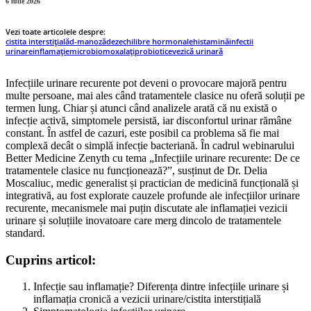
6 iulie 2026
Vezi toate articolele despre:
cistita interstițială
d-manoză
dezechilibre hormonale
histamină
infectii
urinare
inflamație
microbiom
oxalați
probiotice
vezică urinară
Infecțiile urinare recurente pot deveni o provocare majoră pentru
multe persoane, mai ales când tratamentele clasice nu oferă soluții pe
termen lung. Chiar și atunci când analizele arată că nu există o
infecție activă, simptomele persistă, iar disconfortul urinar rămâne
constant. În astfel de cazuri, este posibil ca problema să fie mai
complexă decât o simplă infecție bacteriană. În cadrul webinarului
Better Medicine Zenyth cu tema „Infecțiile urinare recurente: De ce
tratamentele clasice nu funcționează?”, susținut de Dr. Delia
Moscaliuc, medic generalist și practician de medicină funcțională și
integrativă, au fost explorate cauzele profunde ale infecțiilor urinare
recurente, mecanismele mai puțin discutate ale inflamației vezicii
urinare și soluțiile inovatoare care merg dincolo de tratamentele
standard.
Cuprins articol:
Infecție sau inflamație? Diferența dintre infecțiile urinare și
inflamația cronică a vezicii urinare/cistita interstițială