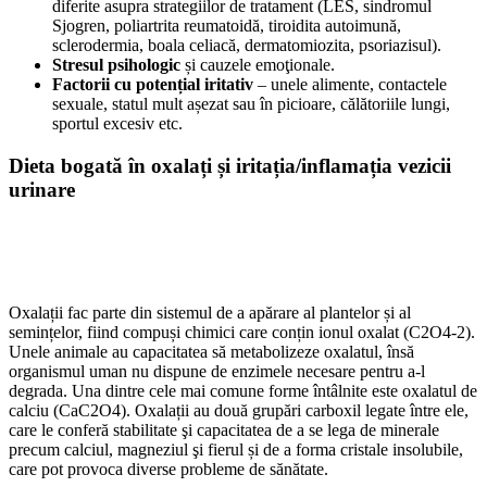
diferite asupra strategiilor de tratament (LES, sindromul
Sjogren, poliartrita reumatoidă, tiroidita autoimună,
sclerodermia, boala celiacă, dermatomiozita, psoriazisul).
Stresul psihologic
și cauzele emoţionale.
Factorii cu potențial iritativ
– unele alimente, contactele
sexuale, statul mult așezat sau în picioare, călătoriile lungi,
sportul excesiv etc.
Dieta bogată în oxalați și iritația/inflamația vezicii
urinare
Oxalații fac parte din sistemul de a apărare al plantelor și al
semințelor, fiind compuși chimici care conțin ionul oxalat (C2O4-2).
Unele animale au capacitatea să metabolizeze oxalatul, însă
organismul uman nu dispune de enzimele necesare pentru a-l
degrada. Una dintre cele mai comune forme întâlnite este oxalatul de
calciu (CaC2O4). Oxalații au două grupări carboxil legate între ele,
care le conferă stabilitate şi capacitatea de a se lega de minerale
precum calciul, magneziul şi fierul și de a forma cristale insolubile,
care pot provoca diverse probleme de sănătate.