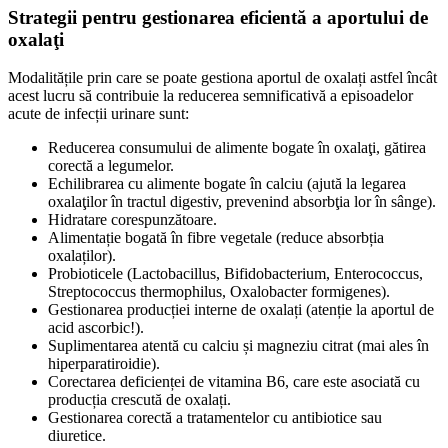
Strategii pentru gestionarea eficientă a aportului de
oxalaţi
Modalitățile prin care se poate gestiona aportul de oxalați astfel încât
acest lucru să contribuie la reducerea semnificativă a episoadelor
acute de infecții urinare sunt:
Reducerea consumului de alimente bogate în oxalaţi, gătirea
corectă a legumelor.
Echilibrarea cu alimente bogate în calciu (ajută la legarea
oxalaţilor în tractul digestiv, prevenind absorbţia lor în sânge).
Hidratare corespunzătoare.
Alimentație bogată în fibre vegetale (reduce absorbția
oxalaților).
Probioticele (Lactobacillus, Bifidobacterium, Enterococcus,
Streptococcus thermophilus, Oxalobacter formigenes).
Gestionarea producției interne de oxalați (atenție la aportul de
acid ascorbic!).
Suplimentarea atentă cu calciu și magneziu citrat (mai ales în
hiperparatiroidie).
Corectarea deficienței de vitamina B6, care este asociată cu
producția crescută de oxalați.
Gestionarea corectă a tratamentelor cu antibiotice sau
diuretice.