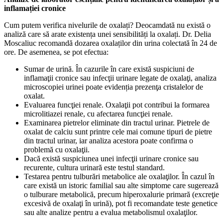
inflamației cronice
Cum putem verifica nivelurile de oxalați? Deocamdată nu există o
analiză care să arate existența unei sensibilități la oxalați. Dr. Delia
Moscaliuc recomandă dozarea oxalaților din urina colectată în 24 de
ore. De asemenea, se pot efectua:
Sumar de urină. În cazurile în care există suspiciuni de
inflamaţii cronice sau infecţii urinare legate de oxalaţi, analiza
microscopiei urinei poate evidenția prezenţa cristalelor de
oxalat.
Evaluarea funcţiei renale. Oxalaţii pot contribui la formarea
microlitiazei renale, cu afectarea funcţiei renale.
Examinarea pietrelor eliminate din tractul urinar. Pietrele de
oxalat de calciu sunt printre cele mai comune tipuri de pietre
din tractul urinar, iar analiza acestora poate confirma o
problemă cu oxalaţii.
Dacă există suspiciunea unei infecţii urinare cronice sau
recurente, cultura urinară este testul standard.
Testarea pentru tulburări metabolice ale oxalaţilor. În cazul în
care există un istoric familial sau alte simptome care sugerează
o tulburare metabolică, precum hiperoxalurie primară (excreţie
excesivă de oxalaţi în urină), pot fi recomandate teste genetice
sau alte analize pentru a evalua metabolismul oxalaţilor.