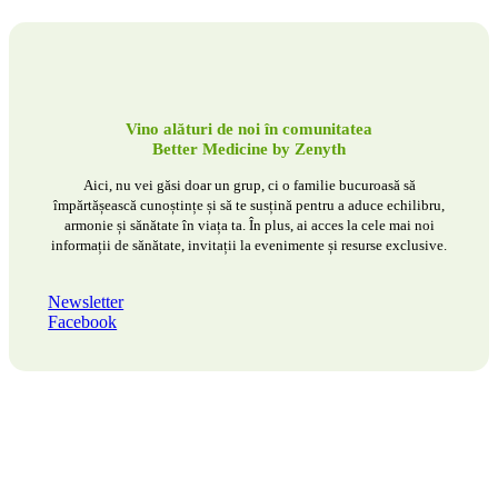
Vino alături de noi în comunitatea
Better Medicine by Zenyth
Aici, nu vei găsi doar un grup, ci o familie bucuroasă să
împărtășească cunoștințe și să te susțină pentru a aduce echilibru,
armonie și sănătate în viața ta. În plus, ai acces la cele mai noi
informații de sănătate, invitații la evenimente și resurse exclusive.
Newsletter
Facebook