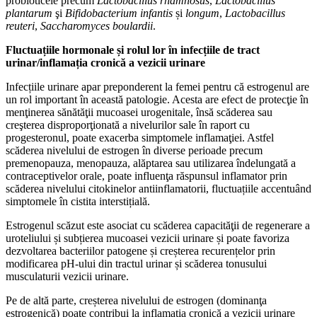
probioticele precum
Lactobacillus rhamnosus
,
Lactobacillus
plantarum
şi
Bifidobacterium infantis
și
longum
,
Lactobacillus
reuteri
,
Saccharomyces boulardii
.
Fluctuațiile hormonale și rolul lor în infecțiile de tract
urinar/inflamația cronică a vezicii urinare
Infecțiile urinare apar preponderent la femei pentru că estrogenul are
un rol important în această patologie. Acesta are efect de protecţie în
menţinerea sănătăţii mucoasei urogenitale, însă scăderea sau
creşterea disproporţionată a nivelurilor sale în raport cu
progesteronul, poate exacerba simptomele inflamaţiei. Astfel
scăderea nivelului de estrogen în diverse perioade precum
premenopauza, menopauza, alăptarea sau utilizarea îndelungată a
contraceptivelor orale, poate influenţa răspunsul inflamator prin
scăderea nivelului citokinelor antiinflamatorii, fluctuațiile accentuând
simptomele în cistita interstițială.
Estrogenul scăzut este asociat cu scăderea capacităţii de regenerare a
uroteliului și subțierea mucoasei vezicii urinare și poate favoriza
dezvoltarea bacteriilor patogene și creșterea recurențelor prin
modificarea pH-ului din tractul urinar și scăderea tonusului
musculaturii vezicii urinare.
Pe de altă parte, creșterea nivelului de estrogen (dominanţa
estrogenică) poate contribui la inflamaţia cronică a vezicii urinare