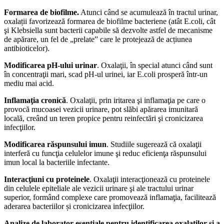
Formarea de biofilme.
Atunci când se acumulează în tractul urinar,
oxalații favorizează formarea de biofilme bacteriene (atât E.coli, cât
şi Klebsiella sunt bacterii capabile să dezvolte astfel de mecanisme
de apărare, un fel de „prelate” care le protejează de acțiunea
antibioticelor).
Modificarea pH-ului urinar
. Oxalaţii, în special atunci când sunt
în concentraţii mari, scad pH-ul urinei, iar E.coli prosperă într-un
mediu mai acid.
Inflamaţia cronică
. Oxalaţii, prin iritarea şi inflamaţia pe care o
provocă mucoasei vezicii urinare, pot slăbi apărarea imunitară
locală, creând un teren propice pentru reinfectări şi cronicizarea
infecţiilor.
Modificarea răspunsului imun
. Studiile sugerează că oxalaţii
interferă cu funcţia celulelor imune şi reduc eficienţa răspunsului
imun local la bacteriile infectante.
Interacţiuni cu proteinele
. Oxalaţii interacţionează cu proteinele
din celulele epiteliale ale vezicii urinare şi ale tractului urinar
superior, formând complexe care promovează inflamaţia, facilitează
aderarea bacteriilor și cronicizarea infecţiilor.
Analize de laborator esențiale pentru identificarea oxalaților și a