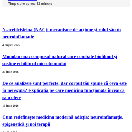
Timp citire aprox:
12
minute
N-acetilcisteina (NAC): mecanisme de acțiune și rolul său în
neuroinflamație
4 august 2026
Monolaurina: compusul natural care combate biofilmul și
susține echilibrul microbiomului
30 iulie 2026
De ce analizele sunt perfecte, dar corpul tău spune că ceva este
în neregulă? Explicația pe care medicina funcțională încearcă
să o ofere
15 iulie 2026
Cum redefinește medicina modernă adicția: neuroinflamație,
epigenetică și noi terapii