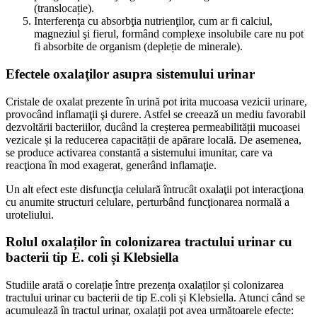
(translocație).
Interferenţa cu absorbţia nutrienţilor, cum ar fi calciul,
magneziul şi fierul, formând complexe insolubile care nu pot
fi absorbite de organism (depleție de minerale).
Efectele oxalaţilor asupra sistemului urinar
Cristale de oxalat prezente în urină pot irita mucoasa vezicii urinare,
provocând inflamaţii şi durere. Astfel se creează un mediu favorabil
dezvoltării bacteriilor, ducând la creșterea permeabilității mucoasei
vezicale și la reducerea capacității de apărare locală. De asemenea,
se produce activarea constantă a sistemului imunitar, care va
reacţiona în mod exagerat, generând inflamaţie.
Un alt efect este disfuncţia celulară întrucât oxalaţii pot interacţiona
cu anumite structuri celulare, perturbând funcţionarea normală a
uroteliului.
Rolul oxalaților în colonizarea tractului urinar cu
bacterii tip E. coli și Klebsiella
Studiile arată o corelație între prezența oxalaților și colonizarea
tractului urinar cu bacterii de tip E.coli și Klebsiella. Atunci când se
acumulează în tractul urinar, oxalații pot avea următoarele efecte: