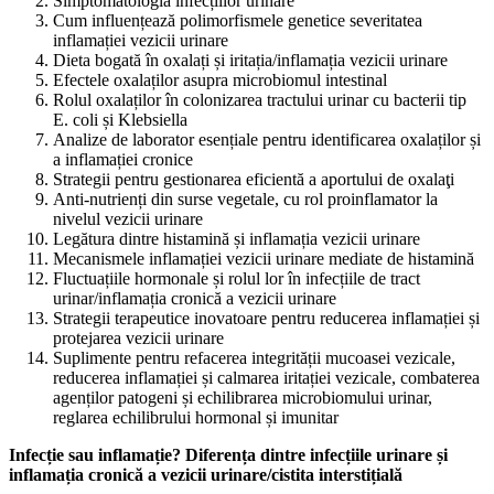
Simptomatologia infecțiilor urinare
Cum influențează polimorfismele genetice severitatea
inflamației vezicii urinare
Dieta bogată în oxalați și iritația/inflamația vezicii urinare
Efectele oxalaților asupra microbiomul intestinal
Rolul oxalaților în colonizarea tractului urinar cu bacterii tip
E. coli și Klebsiella
Analize de laborator esențiale pentru identificarea oxalaților și
a inflamației cronice
Strategii pentru gestionarea eficientă a aportului de oxalaţi
Anti-nutrienți din surse vegetale, cu rol proinflamator la
nivelul vezicii urinare
Legătura dintre histamină și inflamația vezicii urinare
Mecanismele inflamației vezicii urinare mediate de histamină
Fluctuațiile hormonale și rolul lor în infecțiile de tract
urinar/inflamația cronică a vezicii urinare
Strategii terapeutice inovatoare pentru reducerea inflamației și
protejarea vezicii urinare
Suplimente pentru refacerea integrității mucoasei vezicale,
reducerea inflamației și calmarea iritației vezicale, combaterea
agenților patogeni și echilibrarea microbiomului urinar,
reglarea echilibrului hormonal și imunitar
Infecție sau inflamație? Diferența dintre infecțiile urinare și
inflamația cronică a vezicii urinare/cistita interstițială