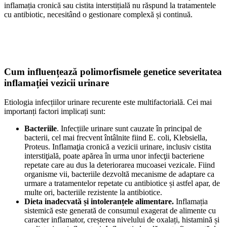
inflamația cronică sau cistita interstițială nu răspund la tratamentele
cu antibiotic, necesitând o gestionare complexă și continuă.
Cum influențează polimorfismele genetice severitatea
inflamației vezicii urinare
Etiologia infecțiilor urinare recurente este multifactorială. Cei mai
importanți factori implicați sunt:
Bacteriile
. Infecțiile urinare sunt cauzate în principal de
bacterii, cel mai frecvent întâlnite fiind E. coli, Klebsiella,
Proteus. Inflamaţia cronică a vezicii urinare, inclusiv cistita
interstiţială, poate apărea în urma unor infecţii bacteriene
repetate care au dus la deteriorarea mucoasei vezicale. Fiind
organisme vii, bacteriile dezvoltă mecanisme de adaptare ca
urmare a tratamentelor repetate cu antibiotice și astfel apar, de
multe ori, bacteriile rezistente la antibiotice.
Dieta inadecvată și intoleranțele alimentare.
Inflamația
sistemică este generată de consumul exagerat de alimente cu
caracter inflamator, creșterea nivelului de oxalați, histamină și