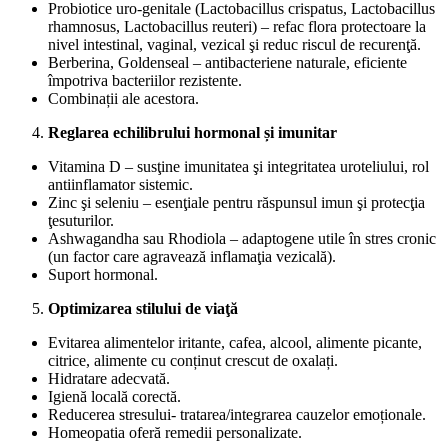
Probiotice uro-genitale (Lactobacillus crispatus, Lactobacillus
rhamnosus, Lactobacillus reuteri) – refac flora protectoare la
nivel intestinal, vaginal, vezical şi reduc riscul de recurenţă.
Berberina, Goldenseal – antibacteriene naturale, eficiente
împotriva bacteriilor rezistente.
Combinații ale acestora.
Reglarea echilibrului hormonal și imunitar
Vitamina D – susţine imunitatea şi integritatea uroteliului, rol
antiinflamator sistemic.
Zinc şi seleniu – esenţiale pentru răspunsul imun şi protecţia
ţesuturilor.
Ashwagandha sau Rhodiola – adaptogene utile în stres cronic
(un factor care agravează inflamaţia vezicală).
Suport hormonal.
Optimizarea stilului de viaţă
Evitarea alimentelor iritante, cafea, alcool, alimente picante,
citrice, alimente cu conținut crescut de oxalați.
Hidratare adecvată.
Igienă locală corectă.
Reducerea stresului- tratarea/integrarea cauzelor emoționale.
Homeopatia oferă remedii personalizate.