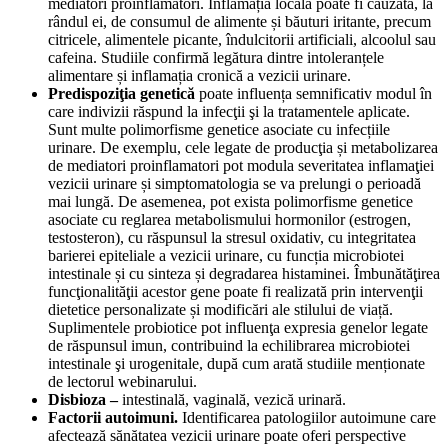
mediatori proinflamatori. Inflamația locală poate fi cauzată, la
rândul ei, de consumul de alimente și băuturi iritante, precum
citricele, alimentele picante, îndulcitorii artificiali, alcoolul sau
cafeina. Studiile confirmă legătura dintre intoleranțele
alimentare și inflamația cronică a vezicii urinare.
Predispoziţia genetică
poate influența semnificativ modul în
care indivizii răspund la infecţii şi la tratamentele aplicate.
Sunt multe polimorfisme genetice asociate cu infecțiile
urinare. De exemplu, cele legate de producţia și metabolizarea
de mediatori proinflamatori pot modula severitatea inflamaţiei
vezicii urinare și simptomatologia se va prelungi o perioadă
mai lungă. De asemenea, pot exista polimorfisme genetice
asociate cu reglarea metabolismului hormonilor (estrogen,
testosteron), cu răspunsul la stresul oxidativ, cu integritatea
barierei epiteliale a vezicii urinare, cu funcția microbiotei
intestinale și cu sinteza și degradarea histaminei. Îmbunătăţirea
funcţionalităţii acestor gene poate fi realizată prin intervenţii
dietetice personalizate și modificări ale stilului de viață.
Suplimentele probiotice pot influenţa expresia genelor legate
de răspunsul imun, contribuind la echilibrarea microbiotei
intestinale şi urogenitale, după cum arată studiile menționate
de lectorul webinarului.
Disbioza –
intestinală, vaginală, vezică urinară.
Factorii autoimuni.
Identificarea patologiilor autoimune care
afectează sănătatea vezicii urinare poate oferi perspective