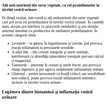
Alți anti-nutrienți din surse vegetale, cu rol proinflamator la
nivelul vezicii urinare
Pe lângă oxalați, mai există și alți antinutrienți din surse vegetale
care pot avea rol proinflamator la nivelul vezicii urinare. În cantități
mari, aceștia pot interfera cu procesele metabolice şi pot stimula
sistemul imunitar cu producerea de mediatori proinflamatori. În
această categorie intră:
Lectinele – se găsesc în leguminoase şi cereale, pot provoca
reacţii inflamatorii la persoanele sensibile.
Acidul fitic – din cereale integrale şi unele seminţe,
interferează cu absorbţia mineralelor esenţiale precum calciul
și magneziul.
Taninurile – prezente în ceaiuri şi unele fructe, pot provoca
iritaţii digestive şi pot agrava simptomele inflamatorii urinare.
Glutenul – pentru persoanele cu boală celiacă sau sensibilitate
non-celiacă, poate provoca reacţii inflamatorii sistemice,
inclusiv la nivelul vezicii urinare.
Legătura dintre histamină și inflamația vezicii
urinare