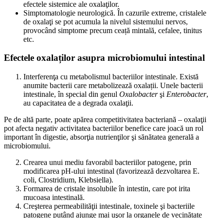
efectele sistemice ale oxalaţilor.
Simptomatologie neurologică. În cazurile extreme, cristalele
de oxalaţi se pot acumula la nivelul sistemului nervos,
provocând simptome precum ceață mintală, cefalee, tinitus
etc.
Efectele oxalaților asupra microbiomului intestinal
Interferenţa cu metabolismul bacteriilor intestinale. Există
anumite bacterii care metabolizează oxalații. Unele bacterii
intestinale, în special din genul
Oxalobacter
şi
Enterobacter
,
au capacitatea de a degrada oxalaţii.
Pe de altă parte, poate apărea competitivitatea bacteriană – oxalaţii
pot afecta negativ activitatea bacteriilor benefice care joacă un rol
important în digestie, absorţia nutrienţilor şi sănătatea generală a
microbiomului.
Crearea unui mediu favorabil bacteriilor patogene, prin
modificarea pH-ului intestinal (favorizează dezvoltarea E.
coli, Clostridium, Klebsiella).
Formarea de cristale insolubile în intestin, care pot irita
mucoasa intestinală.
Creşterea permeabilităţii intestinale, toxinele şi bacteriile
patogene putând ajunge mai uşor la organele de vecinătate