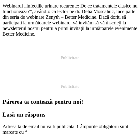
Webinarul „Infecțiile urinare recurente: De ce tratamentele clasice nu
funcționează?”, având-o ca lector pe dr. Delia Moscaliuc, face parte
din seria de webinare Zenyth – Better Medicine. Dacă doriți să
participați la următoarele webinare, vă invităm să vă înscrieți la
newsletterul nostru pentru a primi invitații la următoarele evenimente
Better Medicine.
Publicitate
Publicitate
Părerea ta contează pentru noi!
Lasă un răspuns
Adresa ta de email nu va fi publicată.
Câmpurile obligatorii sunt
marcate cu
*