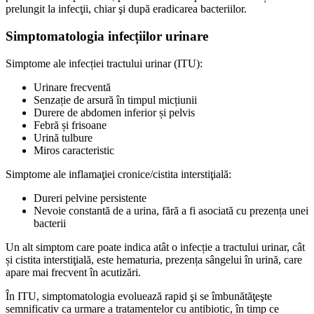
prelungit la infecţii, chiar şi după eradicarea bacteriilor.
Simptomatologia infecțiilor urinare
Simptome ale infecției tractului urinar (ITU):
Urinare frecventă
Senzație de arsură în timpul micțiunii
Durere de abdomen inferior și pelvis
Febră și frisoane
Urină tulbure
Miros caracteristic
Simptome ale inflamaţiei cronice/cistita interstiţială:
Dureri pelvine persistente
Nevoie constantă de a urina, fără a fi asociată cu prezența unei
bacterii
Un alt simptom care poate indica atât o infecție a tractului urinar, cât
și cistita interstiţială, este hematuria, prezența sângelui în urină, care
apare mai frecvent în acutizări.
În ITU, simptomatologia evoluează rapid şi se îmbunătăţeşte
semnificativ ca urmare a tratamentelor cu antibiotic, în timp ce