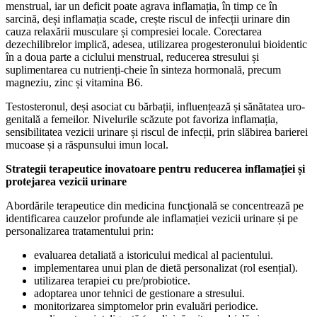
menstrual, iar un deficit poate agrava inflamația, în timp ce în
sarcină, deși inflamația scade, crește riscul de infecții urinare din
cauza relaxării musculare și compresiei locale. Corectarea
dezechilibrelor implică, adesea, utilizarea progesteronului bioidentic
în a doua parte a ciclului menstrual, reducerea stresului și
suplimentarea cu nutrienți-cheie în sinteza hormonală, precum
magneziu, zinc și vitamina B6.
Testosteronul, deși asociat cu bărbații, influențează și sănătatea uro-
genitală a femeilor. Nivelurile scăzute pot favoriza inflamația,
sensibilitatea vezicii urinare și riscul de infecții, prin slăbirea barierei
mucoase și a răspunsului imun local.
Strategii terapeutice inovatoare pentru reducerea inflamației și
protejarea vezicii urinare
Abordările terapeutice din medicina funcţională se concentrează pe
identificarea cauzelor profunde ale inflamației vezicii urinare și pe
personalizarea tratamentului prin:
evaluarea detaliată a istoricului medical al pacientului.
implementarea unui plan de dietă personalizat (rol esențial).
utilizarea terapiei cu pre/probiotice.
adoptarea unor tehnici de gestionare a stresului.
monitorizarea simptomelor prin evaluări periodice.