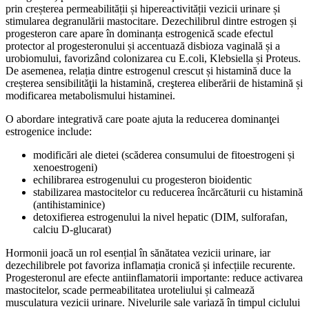
prin creșterea permeabilității și hipereactivității vezicii urinare și
stimularea degranulării mastocitare. Dezechilibrul dintre estrogen și
progesteron care apare în dominanța estrogenică scade efectul
protector al progesteronului și accentuază disbioza vaginală și a
urobiomului, favorizând colonizarea cu E.coli, Klebsiella și Proteus.
De asemenea, relația dintre estrogenul crescut și histamină duce la
creșterea sensibilităţii la histamină, creşterea eliberării de histamină și
modificarea metabolismului histaminei.
O abordare integrativă care poate ajuta la reducerea dominanţei
estrogenice include:
modificări ale dietei (scăderea consumului de fitoestrogeni și
xenoestrogeni)
echilibrarea estrogenului cu progesteron bioidentic
stabilizarea mastocitelor cu reducerea încărcăturii cu histamină
(antihistaminice)
detoxifierea estrogenului la nivel hepatic (DIM, sulforafan,
calciu D-glucarat)
Hormonii joacă un rol esențial în sănătatea vezicii urinare, iar
dezechilibrele pot favoriza inflamația cronică și infecțiile recurente.
Progesteronul are efecte antiinflamatorii importante: reduce activarea
mastocitelor, scade permeabilitatea uroteliului și calmează
musculatura vezicii urinare. Nivelurile sale variază în timpul ciclului