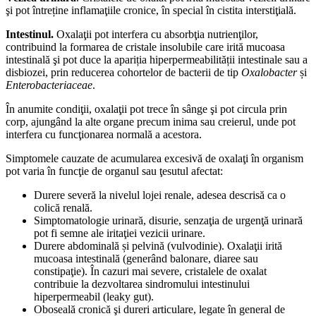
şi pot întreține inflamaţiile cronice, în special în cistita interstiţială.
Intestinul.
Oxalaţii pot interfera cu absorbţia nutrienţilor,
contribuind la formarea de cristale insolubile care irită mucoasa
intestinală şi pot duce la apariția hiperpermeabilității intestinale sau a
disbiozei, prin reducerea cohortelor de bacterii de tip
Oxalobacter
și
Enterobacteriaceae
.
În anumite condiţii, oxalaţii pot trece în sânge şi pot circula prin
corp, ajungând la alte organe precum inima sau creierul, unde pot
interfera cu funcţionarea normală a acestora.
Simptomele cauzate de acumularea excesivă de oxalaţi în organism
pot varia în funcţie de organul sau ţesutul afectat:
Durere severă la nivelul lojei renale, adesea descrisă ca o
colică renală.
Simptomatologie urinară, disurie, senzaţia de urgenţă urinară
pot fi semne ale iritaţiei vezicii urinare.
Durere abdominală și pelvină (vulvodinie). Oxalaţii irită
mucoasa intestinală (generând balonare, diaree sau
constipaţie). În cazuri mai severe, cristalele de oxalat
contribuie la dezvoltarea sindromului intestinului
hiperpermeabil (leaky gut).
Oboseală cronică şi dureri articulare, legate în general de