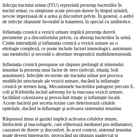
Infecţia tractului urinar (ITU) reprezintă prezenţa bacteriilor în
tractul urinar, cu simptome acute precum durere în timpul urinării,
nevoie imperioasă de a urina şi disconfort pelvin. În general, o astfel
de infecție răspunde favorabil la tratament, în special cu antibiotice.
Inflamaţia cronică a vezicii urinare implică prezenţa durerii
persistente şi a disconfortului pelvin, cu absenţa bacteriilor în urină.
Cistita interstițială și inflamația cronică a vezicii urinare au o
etiologie complexă, ce poate include factori imunologici, autoimuni
sau metabolici și necesită o abordare terapeutică multidimensională.
Inflamația cronică presupune un răspuns prelungit al sistemului
imunitar la prezența unui factor de stres (infecţii, iritanţi, boli
autoimune). Infecțiile recurente ale tractului urinar pot provoca
modificări structurale ale vezicii urinare, ducând la inflamație
cronică pe termen lung. Mecanismele bacteriilor patogene precum E.
coli şi Klebsiella includ aderența lor la mucoasa vezicii urinare,
facilitând colonizarea şi provocând iritaţie și inflamație locală.
Aceste bacterii pot secreta toxine care deteriorează celulele
epiteliale, ducând la inflamaţie şi activarea sistemului imunitar.
Răspunsul imun al gazdei implică activarea celulelor imune,
limfocitele şi macrofagele, care eliberează mediatori pro-inflamatori,
cauzatori de durere și disconfort. În acest context, sistemul imunitar
poate deveni hipereactiv, provocând un răspuns inadecvat și