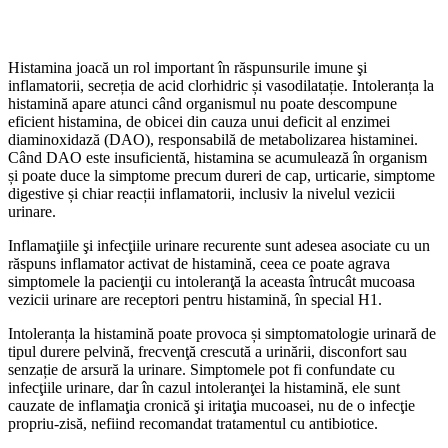
Histamina joacă un rol important în răspunsurile imune şi
inflamatorii, secreția de acid clorhidric și vasodilatație. Intoleranța la
histamină apare atunci când organismul nu poate descompune
eficient histamina, de obicei din cauza unui deficit al enzimei
diaminoxidază (DAO), responsabilă de metabolizarea histaminei.
Când DAO este insuficientă, histamina se acumulează în organism
și poate duce la simptome precum dureri de cap, urticarie, simptome
digestive și chiar reacții inflamatorii, inclusiv la nivelul vezicii
urinare.
Inflamaţiile şi infecţiile urinare recurente sunt adesea asociate cu un
răspuns inflamator activat de histamină, ceea ce poate agrava
simptomele la pacienţii cu intoleranţă la aceasta întrucât mucoasa
vezicii urinare are receptori pentru histamină, în special H1.
Intoleranța la histamină poate provoca și simptomatologie urinară de
tipul durere pelvină, frecvenţă crescută a urinării, disconfort sau
senzație de arsură la urinare. Simptomele pot fi confundate cu
infecţiile urinare, dar în cazul intoleranţei la histamină, ele sunt
cauzate de inflamaţia cronică şi iritaţia mucoasei, nu de o infecţie
propriu-zisă, nefiind recomandat tratamentul cu antibiotice.