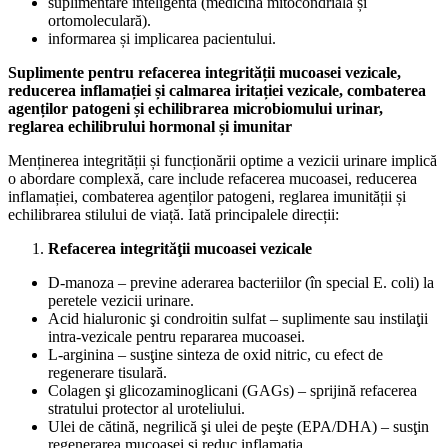
suplimentare inteligentă (medicină mitocondrială și
ortomoleculară).
informarea și implicarea pacientului.
Suplimente pentru refacerea integrității mucoasei vezicale,
reducerea inflamației și calmarea iritației vezicale, combaterea
agenților patogeni și echilibrarea microbiomului urinar,
reglarea echilibrului hormonal și imunitar
Menținerea integrității și funcționării optime a vezicii urinare implică
o abordare complexă, care include refacerea mucoasei, reducerea
inflamației, combaterea agenților patogeni, reglarea imunității și
echilibrarea stilului de viață. Iată principalele direcții:
Refacerea integrităţii mucoasei vezicale
D-manoza – previne aderarea bacteriilor (în special E. coli) la
peretele vezicii urinare.
Acid hialuronic şi condroitin sulfat – suplimente sau instilaţii
intra-vezicale pentru repararea mucoasei.
L-arginina – susţine sinteza de oxid nitric, cu efect de
regenerare tisulară.
Colagen şi glicozaminoglicani (GAGs) – sprijină refacerea
stratului protector al uroteliului.
Ulei de cătină, negrilică şi ulei de peşte (EPA/DHA) – susţin
regenerarea mucoasei şi reduc inflamaţia.