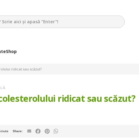
ate
Shop
olului ridicat sau scăzut?
ALĂ
olesterolului ridicat sau scăzut?
inute