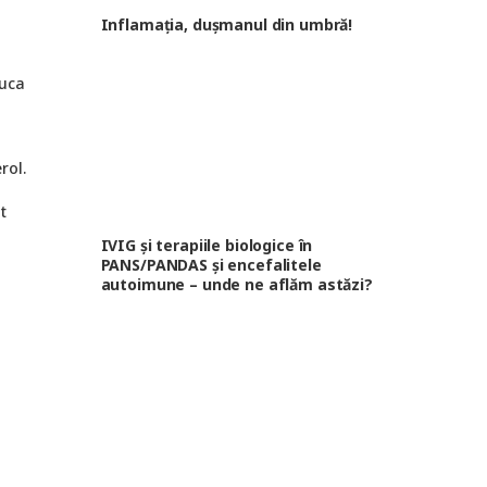
Inflamația, dușmanul din umbră!
luca
rol.
t
IVIG și terapiile biologice în
PANS/PANDAS și encefalitele
autoimune – unde ne aflăm astăzi?