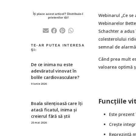
Webinarul „Ce se a
Webinarelor Better
Schachter a adus î
colesterolului ridi
semnal de alarmă, 
Când prea mult es
De ce inima nu este
valoarea optimă și
adevăratul vinovat în
bolile cardiovasculare?
9 iunie 2026
Funcțiile vi
Boala silențioasă care îți
atacă ficatul, inima și
Este prezent 
creierul fără să știi
25 mai 2026
Crește integ
Reprezintă m