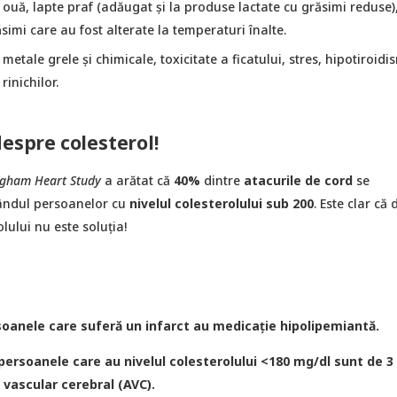
 ouă, lapte praf (adăugat și la produse lactate cu grăsimi reduse)
ăsimi care au fost alterate la temperaturi înalte.
 metale grele și chimicale, toxicitate a ficatului, stres, hipotiroidi
 rinichilor.
despre colesterol!
gham Heart Study
a arătat că
40%
dintre
atacurile de cord
se
rândul persoanelor cu
nivelul colesterolului sub 200
. Este clar că
lului nu este soluția!
soanele care suferă un infarct au medicație hipolipemiantă.
 persoanele care au nivelul colesterolului <180 mg/dl sunt de 3
vascular cerebral (AVC).