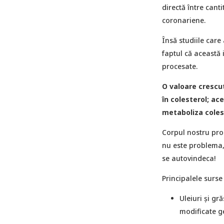
directă între canti
coronariene.
Însă studiile care 
faptul că această 
procesate.
O valoare crescu
în colesterol; ac
metaboliza coles
Corpul nostru prod
nu este problema, 
se autovindeca!
Principalele surse
Uleiuri și gr
modificate ge