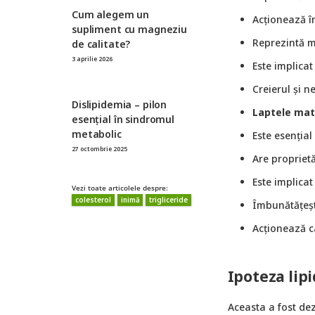
Cum alegem un
Acționează îm
supliment cu magneziu
Reprezintă ma
de calitate?
3 aprilie 2026
Este implicat
Creierul și n
Dislipidemia – pilon
Laptele mat
esențial în sindromul
metabolic
Este esențial
27 octombrie 2025
Are proprietă
Este implicat
Vezi toate articolele despre:
colesterol
inimă
trigliceride
Îmbunătățeș
Acționează c
Ipoteza lipi
Aceasta a fost dez