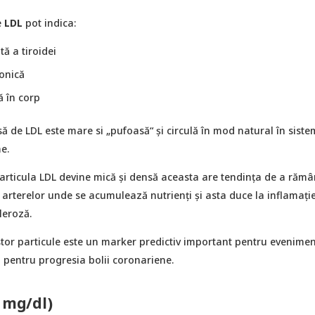
e
LDL
pot indica:
tă a tiroidei
ronică
ă în corp
ă de LDL este mare si „pufoasă“ și circulă în mod natural în siste
e.
articula LDL devine mică și densă aceasta are tendința de a răm
le arterelor unde se acumulează nutrienți și asta duce la inflamație
leroză.
or particule este un marker predictiv important pentru evenimen
 pentru progresia bolii coronariene.
5 mg/dl)