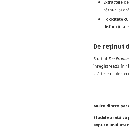
Extractele de
cărnuri și gr
Toxicitate cu
disfuncții ale
De reținut 
Studiul
The Framin
înregistrează în 
scăderea colestero
Multe dintre per
Studiile arată că
expuse unui atac 