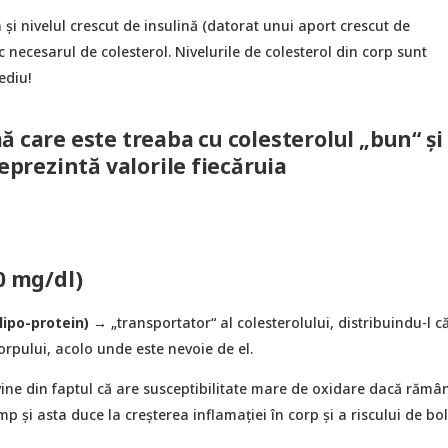
a și nivelul crescut de insulină (datorat unui aport crescut de
c necesarul de colesterol. Nivelurile de colesterol din corp sunt
ediu!
ă care este treaba cu colesterolul „bun“ și
reprezintă valorile fiecăruia
0 mg/dl)
lipo-protein)
→ „transportator“ al colesterolului, distribuindu-l c
corpului, acolo unde este nevoie de el.
ine din faptul că are susceptibilitate mare de oxidare dacă rămân
p și asta duce la creșterea inflamației în corp și a riscului de bol