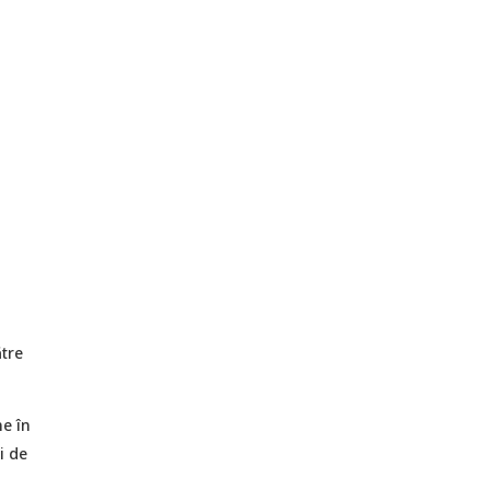
ătre
e în
i de