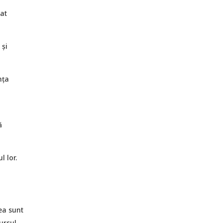
cat
 și
nța
ă
l lor.
tea sunt
ursul