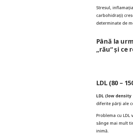
Stresul, inflamați
carbohidrați) cres
determinate de m
Până la urm
„rău“ și ce 
LDL (80 – 15
LDL (low density 
diferite părţi ale 
Problema cu LDL v
sânge mai mult tim
inimă.