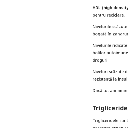
HDL (high density
pentru reciclare.
Nivelurile scăzute
bogată în zaharur
Nivelurile ridicat
bolilor autoimune,
droguri.
Niveluri scăzute d
rezistență la insul
Dacă tot am aminti
Trigliceride
Trigliceridele sun
necesare organism