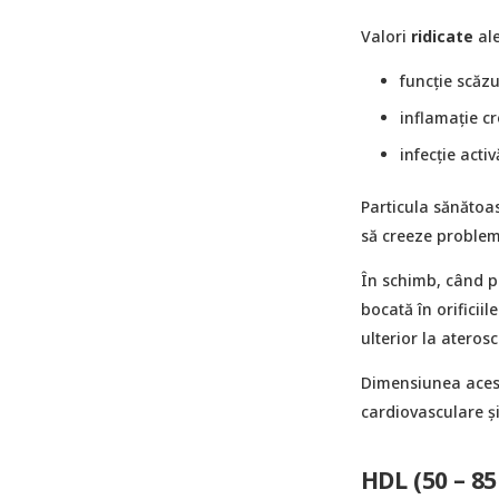
Valori
ridicate
al
funcție scăzu
inflamație c
infecție activ
Particula sănătoas
să creeze problem
În schimb, când p
bocată în orificii
ulterior la aterosc
Dimensiunea acest
cardiovasculare și
HDL (50 – 8