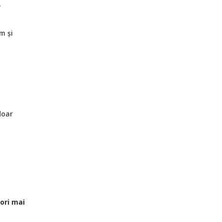
,
sm și
 doar
 ori mai