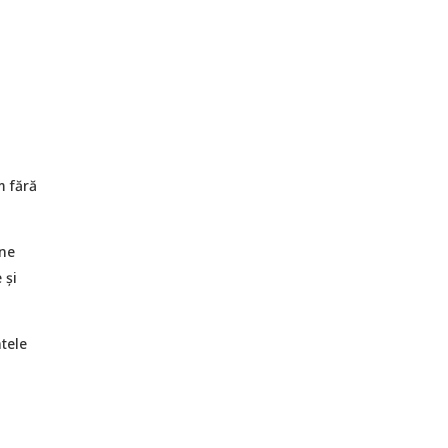
m fără
âne
 și
tele