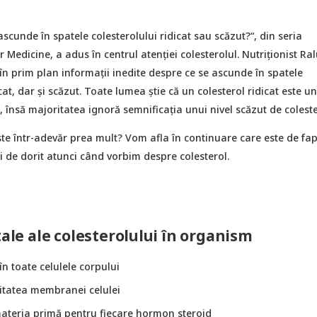
scunde în spatele colesterolului ridicat sau scăzut?“, din seria
 Medicine, a adus în centrul atenției colesterolul. Nutriționist Ra
n prim plan informații inedite despre ce se ascunde în spatele
cat, dar și scăzut. Toate lumea știe că un colesterol ridicat este un
însă majoritatea ignoră semnificația unui nivel scăzut de coleste
te într-adevăr prea mult? Vom afla în continuare care este de fap
 de dorit atunci când vorbim despre colesterol.
tale ale colesterolului în organism
în toate celulele corpului
ritatea membranei celulei
ateria primă pentru fiecare hormon steroid