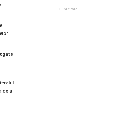
r
Publicitate
te
elor
bogate
terolul
a de a