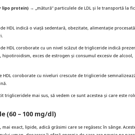
 lipo protein)
→ „mătură“ particulele de LDL și le transportă la fi
 de HDL indică o viață sedentară, obezitate, alimentație procesată
i.
e de HDL coroborate cu un nivel scăzut de trigliceride indică preze
 hipotiroidism, exces de estrogen și consumul excesiv de alcool,
e HDL coroborate cu niveluri crescute de trigliceride semnalizeaz
ină.
t trigliceridele mai sus, să vedem ce sunt acestea și care este rolu
le (60 – 100 mg/dl)
t, mai exact, lipide, adică grăsimi care se regăsesc în sânge. Aces
ului uman, deoarece îi oferă energia de care are nevoie pe parc