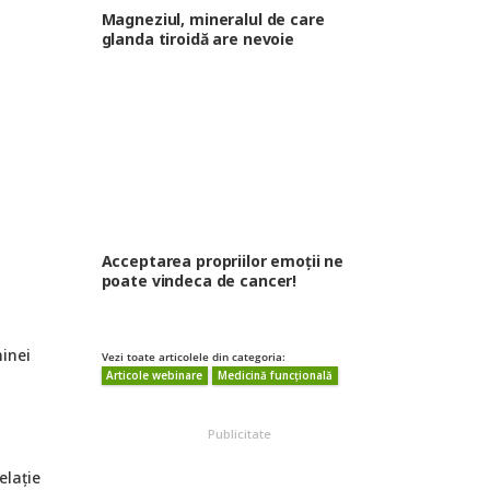
Magneziul, mineralul de care
glanda tiroidă are nevoie
Acceptarea propriilor emoții ne
poate vindeca de cancer!
ninei
Vezi toate articolele din categoria:
Articole webinare
Medicină funcțională
Publicitate
elație