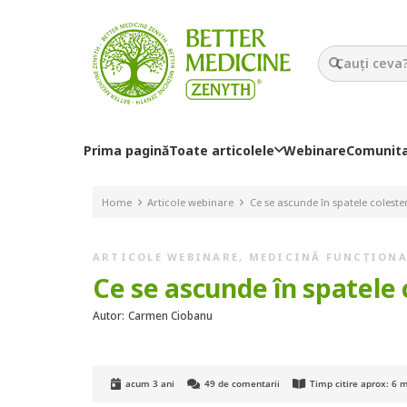
Prima pagină
Toate articolele
Webinare
Comunit
Home
Articole webinare
Ce se ascunde în spatele colester
ARTICOLE WEBINARE
,
MEDICINĂ FUNCȚION
Ce se ascunde în spatele c
Autor:
Carmen Ciobanu
acum 3 ani
49
de comentarii
Timp citire aprox:
6
m