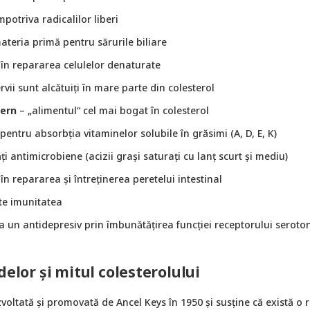
potriva radicalilor liberi
teria primă pentru sărurile biliare
 în repararea celulelor denaturate
ervii sunt alcătuiți în mare parte din colesterol
ern
– „alimentul“ cel mai bogat în colesterol
 pentru absorbția vitaminelor solubile în grăsimi (A, D, E, K)
ți antimicrobiene (acizii grași saturați cu lanț scurt și mediu)
 în repararea și întreținerea peretelui intestinal
te imunitatea
a un antidepresiv prin îmbunătățirea funcției receptorului seroto
delor și mitul colesterolului
voltată și promovată de Ancel Keys în 1950 și susține că există o r