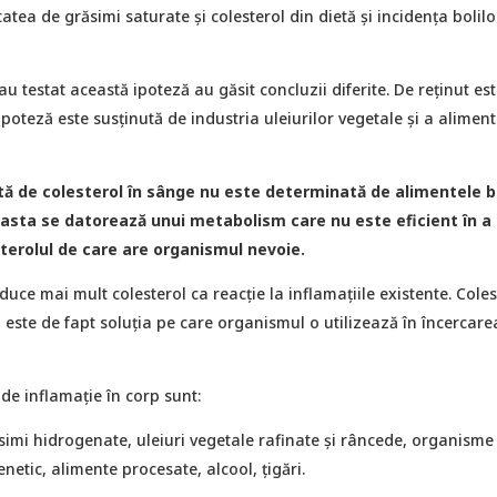
tatea de grăsimi saturate și colesterol din dietă și incidența bolilo
au testat această ipoteză au găsit concluzii diferite. De reținut es
ipoteză este susținută de industria uleiurilor vegetale și a aliment
tă de colesterol în sânge nu este determinată de alimentele 
easta se datorează unui metabolism care nu este eficient în a
terolul de care are organismul nevoie.
uce mai mult colesterol ca reacţie la inflamaţiile existente. Coles
este de fapt soluţia pe care organismul o utilizează în încercare
 de inflamație în corp sunt:
ăsimi hidrogenate, uleiuri vegetale rafinate și râncede, organisme
netic, alimente procesate, alcool, țigări.