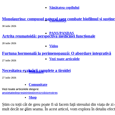
Sănătatea copilului
Monolaurina: compusul natural care combate biofilmul și susține
Curiozități
30 iulie 2026
PANS/PANDAS
Artrita reumatoidă: perspectiva medicinei funcționale
28 iulie 2026
Video
Furtuna hormonală la perimenopauză: O abordare integrativă
Vezi toate articolele
27 iulie 2026
Necesitatea evaluării complete a tiroidei
Webinare
27 iulie 2026
Comunitate
Vezi toate articolele despre:
anxietate
depresie
intestin
microbiom
stres
Shop
Știm cu toții cât de greu poate fi să facem față stresului din viața de zi
mult decât ne dăm seama. În acest articol, vom explora în detaliu efecte