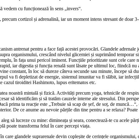
 să vedem cu funcționează în sens „invers“.
i, precum cortizol și adrenalină, iar un moment intens stresant de doar 3-
mecanism antrenat pentru a face față acestei provocări. Glandele adrenale 
upra organismului, crescând nivelul glicemiei și suprimând temporar sist
mplu, în fața unui pericol iminent. Funcțiile prioritizate sunt cele car
apid, iar digestia și funcția renală sunt lăsate pe ultimul loc, fiindcă nu
ine constant, în loc să dureze câteva secunde sau minute, începe să dure
ul va fi depletizat de energie, sistemul imunitar va fi slăbit, iar infecții
e cazul tiroiditei Hashimoto, lupus eritematos etc.
tea noastră mintală și fizică. Activități precum yoga, tehnicile de respir
sar să identificăm și să tratăm cauzele interne ale stresului. Din perspec
ă prima ta reacție este „Trebuie să scap de șef, de soț, de muncă…“, e pos
interior. De ce anume au nevoie părțile din tine pentru a se relaxa? Poat
leg să lucreze cu mine: dimineața și seara, conectează-te cu acele părți di
plă poate transforma felul în care percepi viața.
 în care glandele suprarenale devin copleșite de cerințele organismului, c