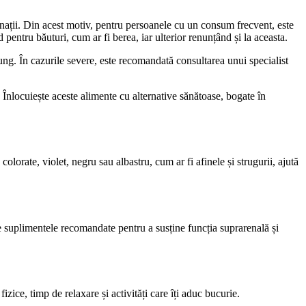
inații. Din acest motiv, pentru persoanele cu un consum frecvent, este
entru băuturi, cum ar fi berea, iar ulterior renunțând și la aceasta.
ung. În cazurile severe, este recomandată consultarea unui specialist
 Înlocuiește aceste alimente cu alternative sănătoase, bogate în
orate, violet, negru sau albastru, cum ar fi afinele și strugurii, ajută
 suplimentele recomandate pentru a susține funcția suprarenală și
izice, timp de relaxare și activități care îți aduc bucurie.