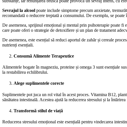
substanțe, iar renunțarea bruscă poate provoca un sevraj intens, cu efe
Sevrajul la alcool
poate include simptome precum anxietate, tremurături
recomandată o reducere treptată a consumului. De exemplu, se poate înce
De asemenea, sprijinul emoțional și mental prin psihoterapie poate fi e
care poate oferi o strategie de detoxifiere și un plan de tratament adecv
De asemenea, este esențial să reduci aportul de zahăr și cereale procesa
nutrienți esențiali.
Consumă Alimente Terapeutice
Alimentele bogate în magneziu, proteine și omega 3 sunt esențiale susți
la restabilirea echilibrului.
Alege suplimentele corecte
Suplimentele pot juca un rol vital în acest proces. Vitamina B12, pla
sănătatea intestinală. Acestea ajută la reducerea stresului și la întărire
Transformă stilul de viață
Reducerea stresului emoțional este esențială pentru vindecarea intestinulu