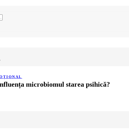
?
MOȚIONAL
influența microbiomul starea psihică?