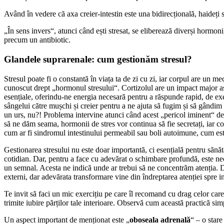
Având în vedere că axa creier-intestin este una bidirecțională, haideți
„În sens invers“, atunci când ești stresat, se eliberează diverși hormon
precum un antibiotic.
Glandele suprarenale: cum gestionăm stresul?
Stresul poate fi o constantă în viața ta de zi cu zi, iar corpul are un 
cunoscut drept „hormonul stresului“. Cortizolul are un impact major as
esențiale, oferindu-ne energia necesară pentru a răspunde rapid, de exe
sângelui către mușchi și creier pentru a ne ajuta să fugim și să gândim r
un urs, nu?! Problema intervine atunci când acest „pericol iminent“ dev
să ne dăm seama, hormonii de stres vor continua să fie secretați, iar corp
cum ar fi sindromul intestinului permeabil sau boli autoimune, cum est
Gestionarea stresului nu este doar importantă, ci esențială pentru sănăta
cotidian. Dar, pentru a face cu adevărat o schimbare profundă, este nece
un semnal. Acesta ne indică unde ar trebui să ne concentrăm atenția. Dac
externi, dar adevărata transformare vine din îndreptarea atenției spre 
Te invit să faci un mic exercițiu pe care îl recomand cu drag celor care a
trimite iubire părților tale interioare. Observă cum această practică sim
Un aspect important de menționat este „
oboseala adrenală
“ – o stare