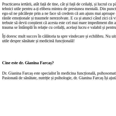
Practicarea iertării, atât față de tine, cât și față de ceilalți, și lucru
tehnici utile pentru a-ți elibera mintea de presiunea mentală. Din punct
ego-ul ne păcălește prin a ne face să credem că am ajuns mai aproape d
rănile emoționale și traumele nerezolvate. E ca și atunci când zici că vi
trebuie să devii conștient că acesta este cel mai mare impediment din a
trauma se întâmplă în relație cu ceilalți, același lucru e valabil și pent
Îți doresc mult succes în călătoria ta spre vindecare și echilibru. Nu u
utile despre sănătate și medicină funcțională!
Cine este dr. Gianina Farcaș?
Dr. Gianina Farcaș este specialist în medicina funcțională, psihosomati
Pasionată de sănătate, nutriție și psihologie, dr. Gianina Farcaș își ajută