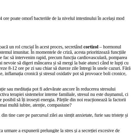
4 ore poate omorî bacteriile de la nivelul intestinului în același mod
joacă un rol crucial în acest proces, secretând
cortizol
– hormonul
emul imunitar. În momentele de criză, acesta prioritizează funcțiile
e ne fac să intervenim rapid, precum funcția cardiovasculară, pomparea
 ai nevoie să digeri mâncarea și să mergi la baie atunci când te lupți cu
ze 8-12 ore pe zi sau chiar să dureze zile întregi în unele cazuri. Fără
le, inflamația cronică și stresul oxidativ pot să provoace boli cronice,
ație sau meditația pot fi adevărate ancore în reducerea stresului
tiva terapiei sistemelor interne familiale, stresul nu este dușmanul, ci
ibil să îți irosești energia. Părțile din noi reacționează la factorii
e mai multă iubire, atenție, compasiune?
n tine care pe parcursul zilei au simțit anxietate, furie sau tristețe și
a urmare a expunerii prelungite la stres și a secreției excesive de