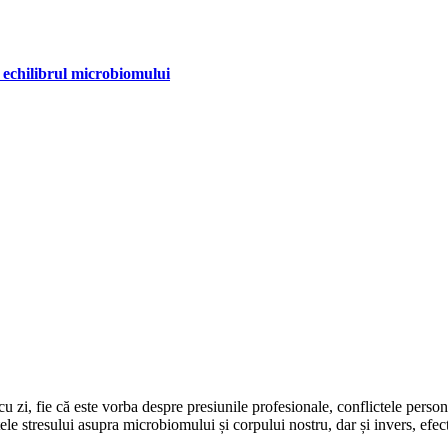
 echilibrul microbiomului
 cu zi, fie că este vorba despre presiunile profesionale, conflictele perso
le stresului asupra microbiomului și corpului nostru, dar și invers, efec