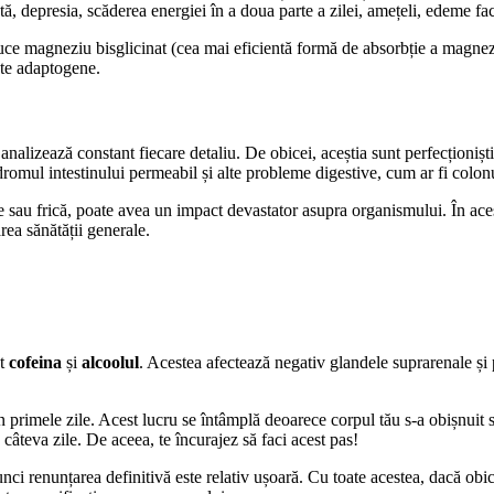
 depresia, scăderea energiei în a doua parte a zilei, amețeli, edeme faci
duce magneziu bisglicinat (cea mai eficientă formă de absorbție a magne
nte adaptogene.
e analizează constant fiecare detaliu. De obicei, aceștia sunt perfecționiș
omul intestinului permeabil și alte probleme digestive, cum ar fi colonul 
onate sau frică, poate avea un impact devastator asupra organismului. În ac
rea sănătății generale.
nt
cofeina
și
alcoolul
. Acestea afectează negativ glandele suprarenale și
 în primele zile. Acest lucru se întâmplă deoarece corpul tău s-a obișnuit 
câteva zile. De aceea, te încurajez să faci acest pas!
unci renunțarea definitivă este relativ ușoară. Cu toate acestea, dacă obi