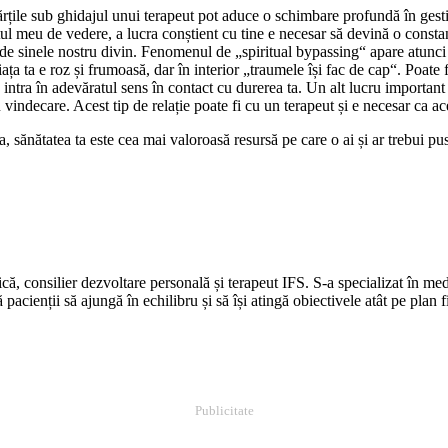
l cu părțile sub ghidajul unui terapeut pot aduce o schimbare profundă în ge
ul meu de vedere, a lucra conștient cu tine e necesar să devină o constant
e sinele nostru divin. Fenomenul de „spiritual bypassing“ apare atunci 
ața ta e roz și frumoasă, dar în interior „traumele își fac de cap“. Poate
 intra în adevăratul sens în contact cu durerea ta. Un alt lucru importan
ru vindecare. Acest tip de relație poate fi cu un terapeut și e necesar ca a
ita, sănătatea ta este cea mai valoroasă resursă pe care o ai și ar trebui
că, consilier dezvoltare personală și terapeut IFS. S-a specializat în me
 pacienții să ajungă în echilibru și să își atingă obiectivele atât pe plan f
Publicitate