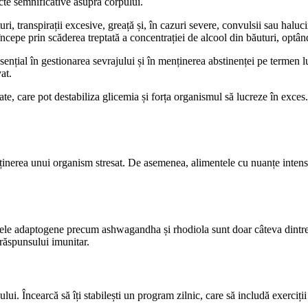
cte semnificative asupra corpului.
, transpirații excesive, greață și, în cazuri severe, convulsii sau haluc
pe prin scăderea treptată a concentrației de alcool din băuturi, optând p
sențial în gestionarea sevrajului și în menținerea abstinenței pe termen l
at.
te, care pot destabiliza glicemia și forța organismul să lucreze în exces.
nerea unui organism stresat. De asemenea, alimentele cu nuanțe intens col
ntele adaptogene precum ashwagandha și rhodiola sunt doar câteva dintre
a răspunsului imunitar.
i. Încearcă să îți stabilești un program zilnic, care să includă exerciții f