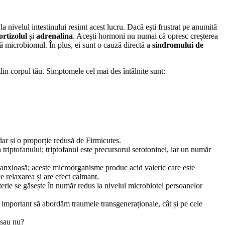
 la nivelul intestinului resimt acest lucru. Dacă ești frustrat pe anumită
ortizolul
și
adrenalina
. Acești hormoni nu numai că opresc creșterea
bă microbiomul. În plus, ei sunt o cauză directă a
sindromului de
din corpul tău. Simptomele cel mai des întâlnite sunt:
ar și o proporție redusă de Firmicutes.
 triptofanului; triptofanul este precursorul serotoninei, iar un număr
re anxioasă; aceste microorganisme produc acid valeric care este
 relaxarea și are efect calmant.
cterie se găsește în număr redus la nivelul microbiotei persoanelor
e important să abordăm traumele transgeneraționale, cât și pe cele
 sau nu?