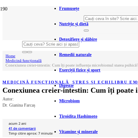
Frumusețe
Nutriție și dietă
Detoxifiere și slăbire
Remedii naturale
Home
Medicină funcțională
Conexiunea creier-intestin: Cum îți poate influența microbiomul starea psihică
Exerciții fizice și sport
MEDICINĂ FUNCȚIONALĂ
,
STRES ȘI ECHILIBRU E
Digestie
Conexiunea creier-intestin: Cum îți poate 
Autor:
Microbiom
Dr. Gianina Farcaș
Tiroidita Hashimoto
acum 2 ani
41
de comentarii
Vitamine și minerale
Timp citire aprox:
7
minute