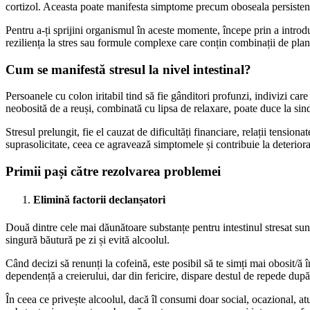
cortizol. Aceasta poate manifesta simptome precum oboseala persistentă,
Pentru a-ți sprijini organismul în aceste momente, începe prin a intro
reziliența la stres sau formule complexe care conțin combinații de pla
Cum se manifestă stresul la nivel intestinal?
Persoanele cu colon iritabil tind să fie gânditori profunzi, indivizi car
neobosită de a reuși, combinată cu lipsa de relaxare, poate duce la sindr
Stresul prelungit, fie el cauzat de dificultăți financiare, relații tensi
suprasolicitate, ceea ce agravează simptomele și contribuie la deteriora
Primii pași către rezolvarea problemei
Elimină factorii declanșatori
Două dintre cele mai dăunătoare substanțe pentru intestinul stresat su
singură băutură pe zi și evită alcoolul.
Când decizi să renunți la cofeină, este posibil să te simți mai obosit/ă
dependență a creierului, dar din fericire, dispare destul de repede după 
În ceea ce privește alcoolul, dacă îl consumi doar social, ocazional, at