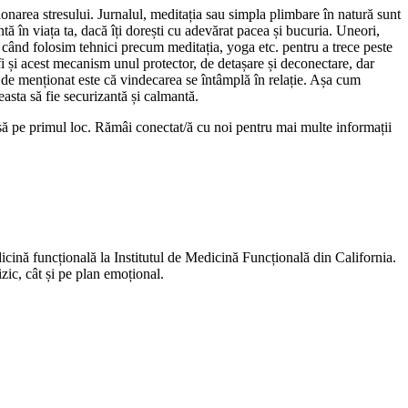
stionarea stresului. Jurnalul, meditația sau simpla plimbare în natură sunt
ă în viața ta, dacă îți dorești cu adevărat pacea și bucuria. Uneori,
când folosim tehnici precum meditația, yoga etc. pentru a trece peste
 fi și acest mecanism unul protector, de detașare și deconectare, dar
t de menționat este că vindecarea se întâmplă în relație. Așa cum
ceasta să fie securizantă și calmantă.
 pusă pe primul loc. Rămâi conectat/ă cu noi pentru mai multe informații
dicină funcțională la Institutul de Medicină Funcțională din California.
izic, cât și pe plan emoțional.