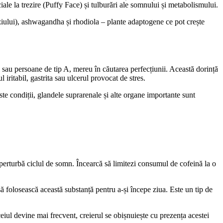
ale la trezire (Puffy Face) și tulburări ale somnului și metabolismului.
ziului), ashwagandha și rhodiola – plante adaptogene ce pot crește
ti sau persoane de tip A, mereu în căutarea perfecțiunii. Această dorință
iritabil, gastrita sau ulcerul provocat de stres.
este condiții, glandele suprarenale și alte organe importante sunt
 perturbă ciclul de somn. Încearcă să limitezi consumul de cofeină la o
să folosească această substanță pentru a-și începe ziua. Este un tip de
ceiul devine mai frecvent, creierul se obișnuiește cu prezența acestei