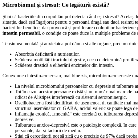
Microbiomul și stresul: Ce legătură există?
Știai că bacteriile din corpul tău pot detecta când ești stresat? Același l
situație, dacă ești îngrijorat pentru o persoană dragă sau dacă resimți t
bacteriilor benefice, dar provoacă și proliferarea coloniilor bacterien
intestin permeabil
, o condiție ce poate duce la multiple probleme de 
Tensiunea mentală și anxietatea pot dăuna și alte organe, precum rinich
Absorbția deficitară a nutrienților.
Scăderea motilității tractului digestiv, ceea ce determină prolife
Scăderea drastică a eliberării enzimelor din intestin.
Conexiunea intestin-creier sau, mai bine zis, microbiom-creier este u
La nivelul microbiomului persoanelor cu depresie si tulburare an
Tot în cazul acestor persoane există și un număr mai mare de bact
ridicat de Alistipes interferează cu sistemul serotoninergic.
Oscillobacter a fost identificat, de asemenea, în cantitate mai m
structural asemănător cu GABA; acidul valeric se poate lega de 
Inflamația cronică, „mocnită“ este corelată cu tulburarea depresi
depresive.
Tulburarea anxios-depresivă este o patologie complexă, în care es
personale, dar și factorii de mediu.
Știai că cercetătorii pot să zică cu o precizie de 97% dacă prob