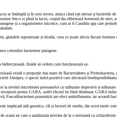
ucru se întâmplă și în sens invers, atunci când ești stresat și bacteriile de
ensiune într-o zi plină la lucru, corpul tău eliberează hormonii de stres,
c
e patogene și a organismelor micotice, cum ar fi Candida spp care pertur
sănătate.
ii, glandele suprarenale și tiroida, ceea ce poate afecta fiecare hormon 
rarea coloniilor bacteriene patogene.
na bidirecțională. Haide să vedem cum funcționează ea:
xioasă există o proporție mai mare de Bacteroidetes și Proteobacteria, d
erii Alistipes, o specie indol-pozitivă care afectează biodisponibilitatea
are la nivelul microbiotei persoanelor cu tulburare depresivă și tulbura
receptorii pentru GABA, astfel efectul lui fiind diminuat; GABA induce
vă; Faecalibacterium prausnitzii are efect antiinflamator, iar această ba
te implicată atât genetica, cât și factorii de mediu, din acest motiv est
a de scaun pe care o analizează provine de la o persoană cu schizofrenie