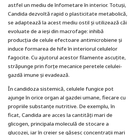
astfel un mediu de înfometare în interior. Totuși,
Candida dezvoltă rapid o plasticitate metabolică,
se adaptează la acest mediu ostil și utilizează căi
evoluate de a ieși din macrofage: inhibă
producția de celule efectoare antimicrobiene și
induce formarea de hife în interiorul celulelor
fagocite. Cu ajutorul acestor filamente ascuțite,
străpunge prin forțe mecanice peretele celulei-
gazdă imune și evadează.
În candidoza sistemică, celulele fungice pot
ajunge în orice organ al gazdei umane, fiecare cu
propriile substanțe nutritive. De exemplu, în
ficat, Candida are acces la cantități mari de
glicogen, principala moleculă de stocare a
glucozei, iar în creier se găsesc concentrații mari