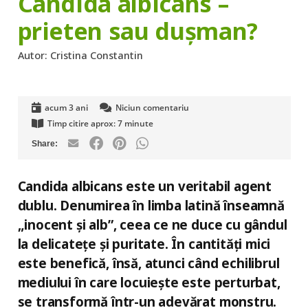
Candida albicans –
prieten sau dușman?
Autor:
Cristina Constantin
acum 3 ani
Niciun comentariu
Timp citire aprox:
7
minute
Candida albicans este un veritabil agent
dublu. Denumirea în limba latină înseamnă
„inocent și alb”, ceea ce ne duce cu gândul
la delicatețe și puritate. În cantități mici
este benefică, însă, atunci când echilibrul
mediului în care locuiește este perturbat,
se transformă într-un adevărat monstru.