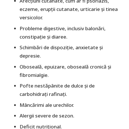
Afecțiuni cutanate, cum ar fi psoriazis,
eczeme, erupții cutanate, urticarie și tinea
versicolor.
Probleme digestive, inclusiv balonări,
constipație și diaree.
Schimbări de dispoziție, anxietate și
depresie.
Oboseală, epuizare, oboseală cronică și
fibromialgie.
Pofte nestăpânite de dulce și de
carbohidrați rafinați.
Mâncărimi ale urechilor.
Alergii severe de sezon.
Deficit nutrițional.