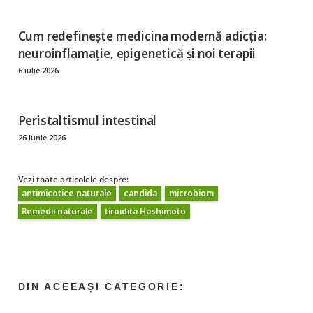
Cum redefinește medicina modernă adicția:
neuroinflamație, epigenetică și noi terapii
6 iulie 2026
Peristaltismul intestinal
26 iunie 2026
Vezi toate articolele despre:
antimicotice naturale
candida
microbiom
Remedii naturale
tiroidita Hashimoto