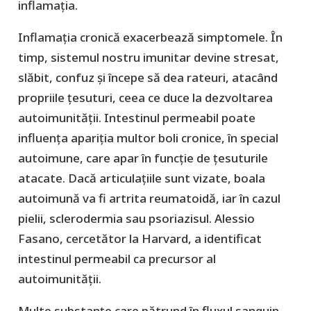
inflamația.
Inflamația cronică exacerbează simptomele. În
timp, sistemul nostru imunitar devine stresat,
slăbit, confuz și începe să dea rateuri, atacând
propriile țesuturi, ceea ce duce la dezvoltarea
autoimunității. Intestinul permeabil poate
influența apariția multor boli cronice, în special
autoimune, care apar în funcție de țesuturile
atacate. Dacă articulațiile sunt vizate, boala
autoimună va fi artrita reumatoidă, iar în cazul
pielii, sclerodermia sau psoriazisul. Alessio
Fasano, cercetător la Harvard, a identificat
intestinul permeabil ca precursor al
autoimunității.
Multe substanțe care pătrund în fluxul sanguin