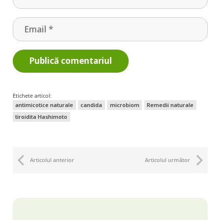
Publică comentariul
Etichete articol:
antimicotice naturale
candida
microbiom
Remedii naturale
tiroidita Hashimoto
Articolul anterior
Articolul următor