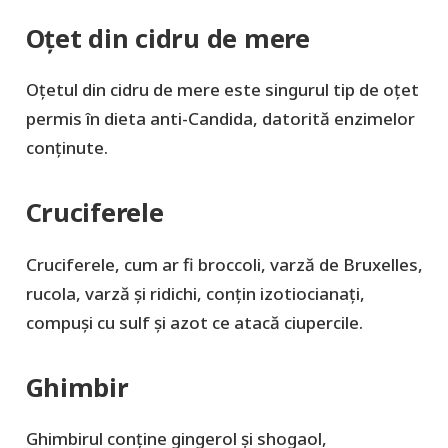
Oțet din cidru de mere
Oțetul din cidru de mere este singurul tip de oțet
permis în dieta anti-Candida, datorită enzimelor
conținute.
Cruciferele
Cruciferele, cum ar fi broccoli, varză de Bruxelles,
rucola, varză și ridichi, conțin izotiocianați,
compuși cu sulf și azot ce atacă ciupercile.
Ghimbir
Ghimbirul conține gingerol și shogaol,