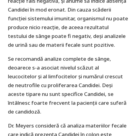
reacție fals negativă, și anume să indice absența
Candidei în mod eronat. Din cauza scăderii
funcției sistemului imunitar, organismul nu poate
produce nicio reacție, de aceea rezultatul
testului de sânge poate fi negativ, deși analizele
de urină sau de materii fecale sunt pozitive.
Se recomandă analize complete de sânge,
deoarece s-a asociat nivelul scăzut al
leucocitelor și al limfocitelor și numărul crescut
de neutrofile cu proliferarea Candidei. Deși
aceste tipare nu sunt specifice Candidei, se
întâlnesc foarte frecvent la pacienții care suferă
de candidoză.
Dr. Meyers consideră că analiza materiilor fecale
care indică prezența Candidei în colon este