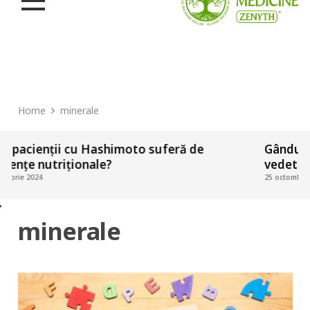
Home
minerale
enții cu Hashimoto suferă de
Gândul zilei #1
nutriționale?
vedetă printre
4
25 octombrie 2024
minerale