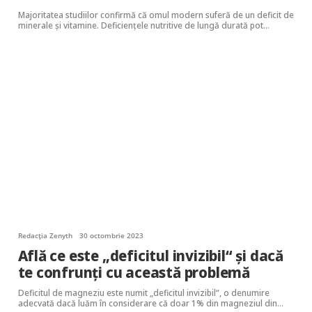
Majoritatea studiilor confirmă că omul modern suferă de un deficit de
minerale și vitamine. Deficiențele nutritive de lungă durată pot…
Redacția Zenyth
30 octombrie 2023
Află ce este „deficitul invizibil“ și dacă
te confrunți cu această problemă
Deficitul de magneziu este numit „deficitul invizibil“, o denumire
adecvată dacă luăm în considerare că doar 1% din magneziul din…