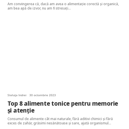
Am convingerea că, dacă am avea o alimentație corectă și organică,
am bea apă de izvor, nu am fi stresați…
Steluța Indrei
30 octombrie 2023
Top 8 alimente tonice pentru memorie
și atenție
Consumul de alimente cât mai naturale, fără aditivi chimici și fără
exces de zahăr, grăsimi nesănătoase și sare, ajută organismul…