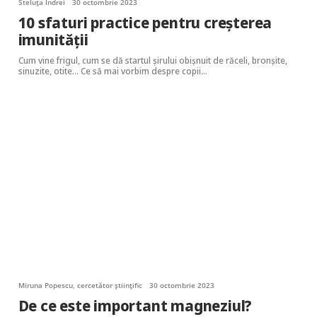
Steluța Indrei
30 octombrie 2023
10 sfaturi practice pentru creșterea
imunității
Cum vine frigul, cum se dă startul șirului obișnuit de răceli, bronșite,
sinuzite, otite… Ce să mai vorbim despre copii…
Miruna Popescu, cercetător științific
30 octombrie 2023
De ce este important magneziul?