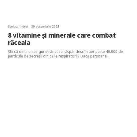
Steluța Indrei
30 octombrie 2023
8 vitamine și minerale care combat
răceala
Știi că dintr-un singur strănut se răspândesc în aer peste 40.000 de
particule de secreții din căile respiratorii? Dacă persoana…