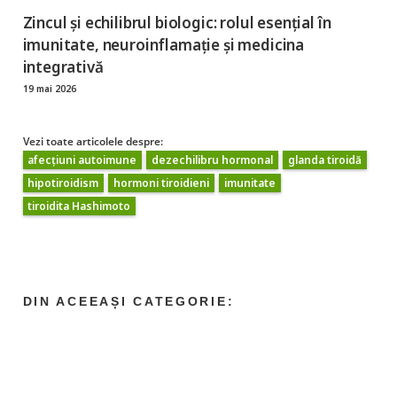
Zincul și echilibrul biologic: rolul esențial în
imunitate, neuroinflamație și medicina
integrativă
19 mai 2026
Vezi toate articolele despre:
afecțiuni autoimune
dezechilibru hormonal
glanda tiroidă
hipotiroidism
hormoni tiroidieni
imunitate
tiroidita Hashimoto