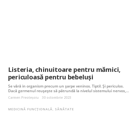
Listeria, chinuitoare pentru mămici,
periculoasă pentru bebeluși
Se vâră in organism precum un șarpe veninos. Tiptil. Și periculos.
Dacă germenul reușește să pătrundă la nivelul sistemului nervos,…
Carmen Preoteșoiu
30 octombrie 2023
MEDICINĂ FUNCȚIONALĂ
,
SĂNĂTATE