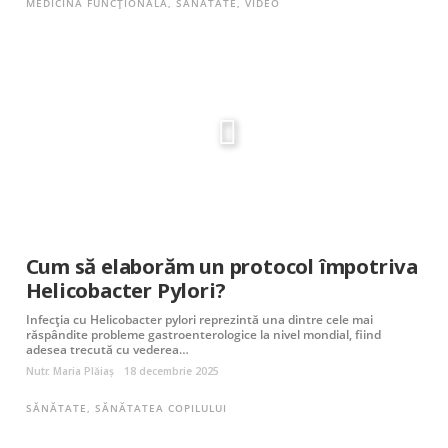
MEDICINĂ FUNCȚIONALĂ
,
SĂNĂTATE
,
VIDEO
Cum să elaborăm un protocol împotriva
Helicobacter Pylori?
Infecția cu Helicobacter pylori reprezintă una dintre cele mai
răspândite probleme gastroenterologice la nivel mondial, fiind
adesea trecută cu vederea…
Nutr. Maria Plăiaș
18 decembrie 2025
SĂNĂTATE
,
SĂNĂTATEA COPILULUI