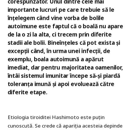
corespunzător. Unul dintre cele mai
importante lucruri pe care trebuie să le
înțelegem când vine vorba de bolile
autoimune este faptul că o boală nu apare
de la o zi la alta, ci trecem prin diferite
stadii ale bolii. Bineînțeles că pot exista și
excepții când, în urma unei infecții, de
exemplu, boala autoimună a apărut
imediat, dar pentru majoritatea oamenilor,
întâi sistemul imunitar începe să-și piardă
toleranța imună și apoi evoluează către
diferite etape.
Etiologia tiroiditei Hashimoto este puțin
cunoscută. Se crede că apariția acesteia depinde