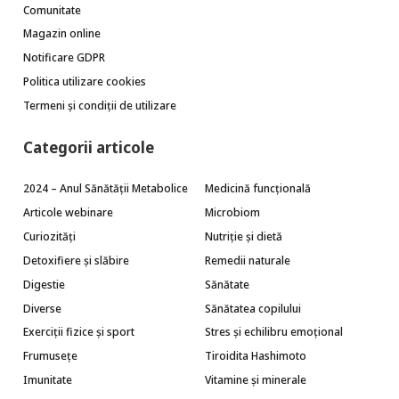
Comunitate
Magazin online
Notificare GDPR
Politica utilizare cookies
Termeni și condiții de utilizare
Categorii articole
2024 – Anul Sănătății Metabolice
Medicină funcțională
Articole webinare
Microbiom
Curiozități
Nutriție și dietă
Detoxifiere și slăbire
Remedii naturale
Digestie
Sănătate
Diverse
Sănătatea copilului
Exerciții fizice și sport
Stres și echilibru emoțional
Frumusețe
Tiroidita Hashimoto
Imunitate
Vitamine și minerale