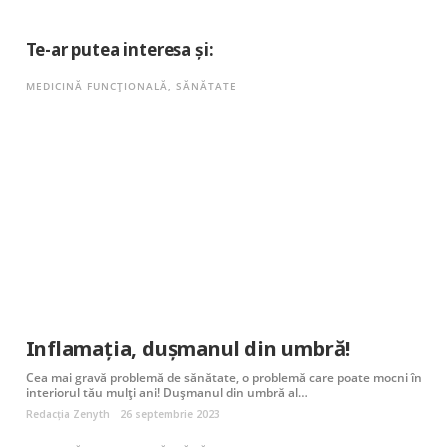
Te-ar putea interesa și:
MEDICINĂ FUNCȚIONALĂ
,
SĂNĂTATE
Inflamația, dușmanul din umbră!
Cea mai gravă problemă de sănătate, o problemă care poate mocni în
interiorul tău mulți ani! Dușmanul din umbră al…
Redacția Zenyth
26 septembrie 2023