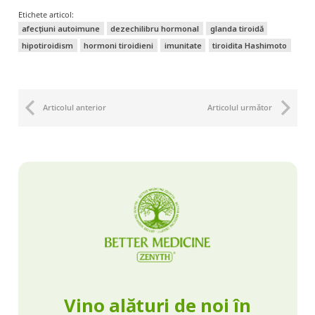
Etichete articol:
afecțiuni autoimune
dezechilibru hormonal
glanda tiroidă
hipotiroidism
hormoni tiroidieni
imunitate
tiroidita Hashimoto
Articolul anterior
Articolul următor
Vino alături de noi în