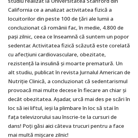
studiu realizat la Universitatea Stanford din
California ce a analizat activitatea fizică a
locuitorilor din peste 100 de țări ale lumii a
concluzionat că românii fac, în medie, 4.800 de
pași zilnic, ceea ce înseamnă că suntem un popor
sedentar. Activitatea fizică scăzută este corelată
cu afecțiuni cardiovasculare, obezitate,
rezistență la insulină și moarte prematură. Un
alt studiu, publicat în revista Jurnalul American de
Nutriţie Clinică, a concluzionat că sedentarismul
provoacă mai multe decese în fiecare an chiar și
decât obezitatea. Așadar, urcă mai des pe scări în
loc să iei liftul, ieși la plimbare în loc să stai în
fața televizorului sau înscrie-te la cursuri de
dans! Poți găsi
aici
câteva trucuri pentru a face
mai multă mișcare zilnic!