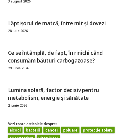
3 august 2026
Lăptișorul de matcă, între mit și dovezi
28 iulie 2026
Ce se întâmplă, de fapt, în rinichi când
consumăm băuturi carbogazoase?
29 iunie 2026
Lumina solară, factor decisiv pentru
metabolism, energie și sănătate
2 iunie 2026
Vezi toate articolele despre:
alcool
bacterii
cancer
poluare
protecție solară
sedentarism
vitamina D