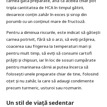
carnea gata preparate, află că acelea chiar pot
tripla cantitatea de HCA în timpul gătirii,
deoarece conțin zahăr în exces și sirop din
porumb cu un conținut mare de fructoză.
Pentru a diminua riscurile, este indicat să gătești
carnea potrivit, fără să o arzi, să eviți prăjirea,
coacerea sau frigerea la temperaturi mari și
pentru mult timp, să eviți să consumi cartofi
prăjiți și chipsuri, iar în loc de sosuri cumpărate
pentru marinarea cărnii ai putea încerca să
folosești unele preparate chiar de tine, folosind
oțet și nu zahăr, la care să adaugi condimente
precum turmeric, usturoi sau rozmarin.
Un stil de viață sedentar