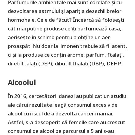
Parfumurile ambientale mai sunt corelate și cu
dezvoltarea astmului și apariția dezechilibrelor
hormonale. Ce e de făcut? Încearcă să folosești
cât mai puține produse ce îți parfumează casa,
aerisește în schimb pentru a obține un aer
proaspăt. Nu doar la limonen trebuie să fii atent,
ci și la produse ce conțin arome, parfum, ftalați,
di-etilftalați (DEP), dibutilfthalați (DBP), DEHP.
Alcoolul
În 2016, cercetătorii danezi au publicat un studiu
ale cărui rezultate leagă consumul excesiv de
alcool cu riscul de a dezvolta cancer mamar.
Astfel, s-a descoperit că femeile care au crescut
consumul de alcool pe parcursul a 5 ani s-au