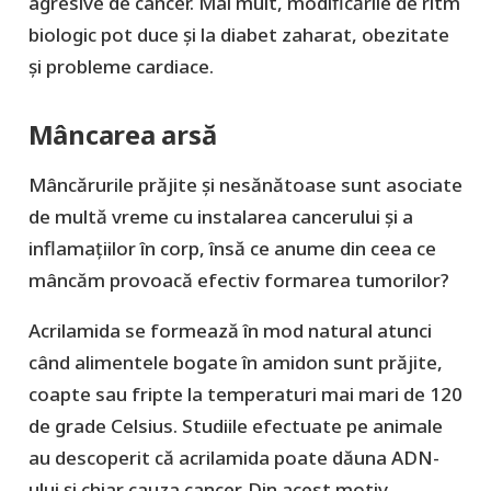
agresive de cancer. Mai mult, modificările de ritm
biologic pot duce și la diabet zaharat, obezitate
și probleme cardiace.
Mâncarea arsă
Mâncărurile prăjite și nesănătoase sunt asociate
de multă vreme cu instalarea cancerului și a
inflamațiilor în corp, însă ce anume din ceea ce
mâncăm provoacă efectiv formarea tumorilor?
Acrilamida se formează în mod natural atunci
când alimentele bogate în amidon sunt prăjite,
coapte sau fripte la temperaturi mai mari de 120
de grade Celsius. Studiile efectuate pe animale
au descoperit că acrilamida poate dăuna ADN-
ului și chiar cauza cancer. Din acest motiv,