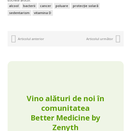
Etichete articol:
alcool
bacterii
cancer
poluare
protecție solară
sedentarism
vitamina D
Articolul anterior
Articolul următor
Vino alături de noi în
comunitatea
Better Medicine by
Zenyth