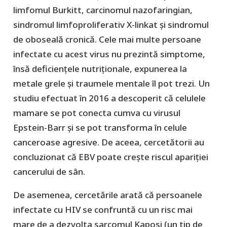
limfomul Burkitt, carcinomul nazofaringian,
sindromul limfoproliferativ X-linkat și sindromul
de oboseală cronică. Cele mai multe persoane
infectate cu acest virus nu prezintă simptome,
însă deficiențele nutriționale, expunerea la
metale grele și traumele mentale îl pot trezi. Un
studiu efectuat în 2016 a descoperit că celulele
mamare se pot conecta cumva cu virusul
Epstein-Barr și se pot transforma în celule
canceroase agresive. De aceea, cercetătorii au
concluzionat că EBV poate crește riscul apariției
cancerului de sân.
De asemenea, cercetările arată că persoanele
infectate cu HIV se confruntă cu un risc mai
mare de a dezvolta sarcomul Kaposi (un tip de