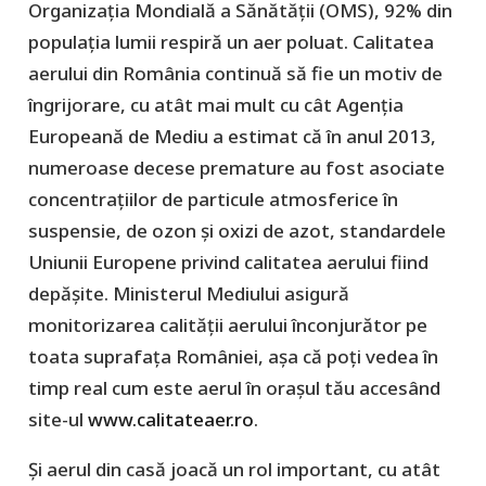
Organizația Mondială a Sănătății (OMS), 92% din
populația lumii respiră un aer poluat. Calitatea
aerului din România continuă să fie un motiv de
îngrijorare, cu atât mai mult cu cât Agenția
Europeană de Mediu a estimat că în anul 2013,
numeroase decese premature au fost asociate
concentrațiilor de particule atmosferice în
suspensie, de ozon și oxizi de azot, standardele
Uniunii Europene privind calitatea aerului fiind
depășite. Ministerul Mediului asigură
monitorizarea calităţii aerului înconjurător pe
toata suprafața României, așa că poți vedea în
timp real cum este aerul în orașul tău accesând
site-ul
www.calitateaer.ro
.
Și aerul din casă joacă un rol important, cu atât