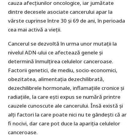
cauza afecțiunilor oncologice, iar jumătate
dintre decesele asociate cancerului apar la
vârste cuprinse între 30 și 69 de ani, în perioada
cea mai activă a vieții.
Cancerul se dezvoltă în urma unor mutații la
nivelul ADN-ului ce afectează genele și
determină înmulțirea celulelor canceroase.
Factorii genetici, de mediu, socio-economici,
obezitatea, alimentația dezechilibrată,
dezechilibrele hormonale, inflamațiile cronice și
radiațiile, la care ești expus se numără printre
cauzele cunoscute ale cancerului. Însă există și
alți factori la care poate nici nu te gândești că ar
fi nocivi, dar care pot duce la apariția celulelor
canceroase.