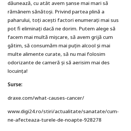
dăunează, cu atât avem șanse mai mari să
rămânem sănătoși. Privind partea plină a
paharului, toți acești factori enumerați mai sus
pot fi eliminați dacă ne dorim. Putem alege să
facem mai multă mișcare, să avem grijă cum
gătim, să consumăm mai puțin alcool și mai
multe alimente curate, să nu mai folosim
odorizante de cameră și să aerisim mai des
locuința!
Surse:
draxe.com/what-causes-cancer/
www.digi24.ro/stiri/actualitate/sanatate/cum-
ne-afecteaza-turele-de-noapte-928278