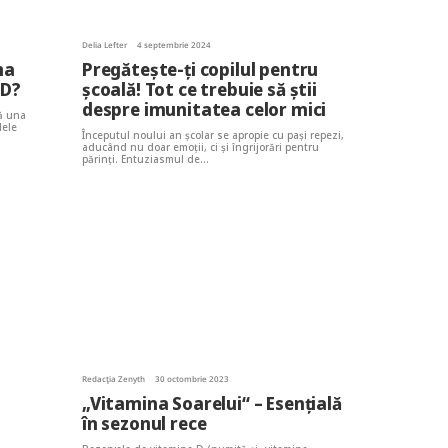
Delia Lefter
4 septembrie 2024
ma
Pregătește-ți copilul pentru
 D?
școală! Tot ce trebuie să știi
despre imunitatea celor mici
că una
lele
Începutul noului an școlar se apropie cu pași repezi,
aducând nu doar emoții, ci și îngrijorări pentru
părinți. Entuziasmul de…
Redacția Zenyth
30 octombrie 2023
„Vitamina Soarelui“ – Esențială
în sezonul rece