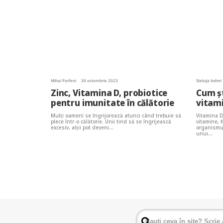
Mihai Parfeni
30 octombrie 2023
Steluța Indrei
Zinc, Vitamina D, probiotice
Cum șt
pentru imunitate în călătorie
vitam
Mulți oameni se îngrijorează atunci când trebuie să
Vitamina D
plece într-o călătorie. Unii tind să se îngrijească
vitamine, f
excesiv, alții pot deveni…
organismu
unui…