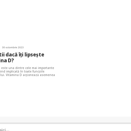
30 octombrie 2023
ii dacă îți lipsește
ina D?
 este una dintre cele mai importante
iind implicată în toate funcțiile
lui. Vitamina D acționează asemenea