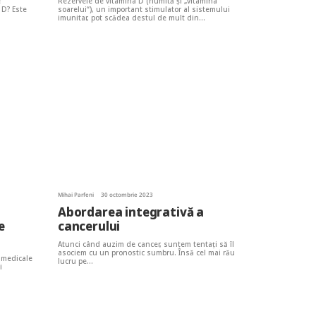
e
Rezervele de vitamina D (numită și „vitamina
 D? Este
soarelui“), un important stimulator al sistemului
imunitar, pot scădea destul de mult din…
Mihai Parfeni
30 octombrie 2023
Abordarea integrativă a
e
cancerului
Atunci când auzim de cancer, suntem tentați să îl
asociem cu un pronostic sumbru. Însă cel mai rău
 medicale
lucru pe…
i