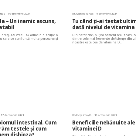
arcaș
16 octombrie 2024
Dr. Gianina Farcaș
9 octombrie 2024
a – Un inamic ascuns,
Tu când ți-ai testat ulti
atabil
dată nivelul de vitamina
u drag, Azi vreau să aduc în discuție o
Din nefericire, puțini oameni realizează 
u care se confruntă multe persoane și
dintre cele mai frecvente deficiențe din zi
noastre este cea de vitamina D.…
12 decembrie 2023
Redacția Zenyth
30 octombrie 2023
iomul intestinal. Cum
Beneficiile nebănuite ale
răm testele şi cum
vitaminei D
gem disbioza?