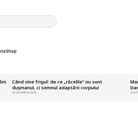
ate
Shop
măm
Când vine frigul: de ce „răcelile” nu sunt
Mag
dușmanul, ci semnul adaptării corpului
Dar
29 octombrie 2025
25 iu