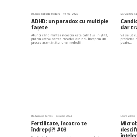
Dr. Raul Roberto Militaru
19 mai 2025
Dr. Gianina F
ADHD: un paradox cu multiple
Candid
fațete
dar tr
Atunci când mintea noastră este calmă și liniștită,
Vă salut c
putem activa partea creativă din noi. Începem un
problemă c
proces asemănător unei melodii…
poate…
Dr. Gianina Farcaș
24 iunie 2024
Laura Vîlcan
Fertilitate, încotro te
Microb
îndrepți?! #03
descif
înţele