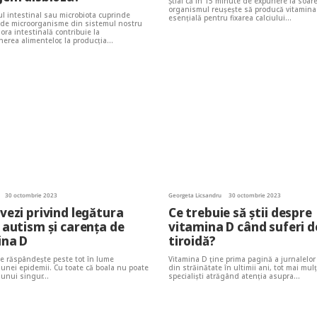
Ştiai că în 15 minute de expunere la soar
organismul reuşeşte să producă vitamina
l intestinal sau microbiota cuprinde
esențială pentru fixarea calciului…
e de microorganisme din sistemul nostru
lora intestinală contribuie la
rea alimentelor, la producția…
30 octombrie 2023
Georgeta Licsandru
30 octombrie 2023
vezi privind legătura
Ce trebuie să știi despre
 autism și carența de
vitamina D când suferi d
ina D
tiroidă?
e răspândește peste tot în lume
Vitamina D ține prima pagină a jurnalelor
nei epidemii. Cu toate că boala nu poate
din străinătate în ultimii ani, tot mai mulț
tă unui singur…
specialiști atrăgând atenția asupra…