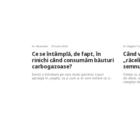
Dr. Alexander
29 iunie 2026
Dr. Bogdan T
Ce se întâmplă, de fapt, în
Când v
rinichi când consumăm băuturi
„răcel
carbogazoase?
semnul
Există o întrebare pe care mulți pacienți o pun
Odată cu s
aproape în șoaptă, ca și cum și-ar cere iertare că o…
de afară, 
complex de