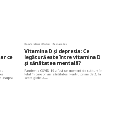
Dr. Ana-Maria Blănaru
22 mai 2025
,
Vitamina D și depresia: Ce
ar ce
legătură este între vitamina D
și sănătatea mentală?
tre
Pandemia COVID-19 a fost un moment de cotitură în
tea
felul în care privim sănătatea. Pentru prima dată, la
vă asupra
scară globală,…