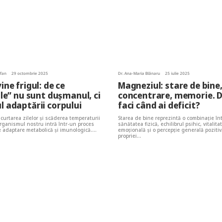
ofan
29 octombrie 2025
Dr. Ana-Maria Blănaru
25 iulie 2025
ine frigul: de ce
Magneziul: stare de bine
ile” nu sunt dușmanul, ci
concentrare, memorie. D
 adaptării corpului
faci când ai deficit?
curtarea zilelor și scăderea temperaturii
Starea de bine reprezintă o combinație în
organismul nostru intră într-un proces
sănătatea fizică, echilibrul psihic, vitalita
 adaptare metabolică și imunologică.…
emoțională și o percepție generală poziti
propriei…