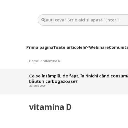
Prima pagină
Toate articolele
Webinare
Comunit
Home
vitamina D
Ce se întâmplă, de fapt, în rinichi când consu
băuturi carbogazoase?
29 iunie 2026
vitamina D