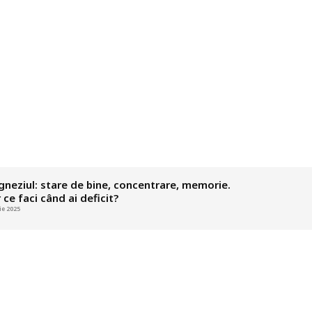
neziul: stare de bine, concentrare, memorie.
Vitamina D ș
 ce faci când ai deficit?
vitamina D 
lie 2025
22 mai 2025