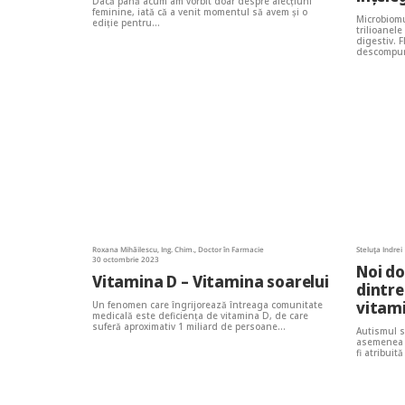
Dacă până acum am vorbit doar despre afecțiuni
feminine, iată că a venit momentul să avem și o
Microbiomu
ediție pentru…
trilioanel
digestiv. F
descompune
Roxana Mihăilescu, Ing. Chim., Doctor în Farmacie
Steluța Indrei
30 octombrie 2023
Noi do
Vitamina D – Vitamina soarelui
dintre
vitam
Un fenomen care îngrijorează întreaga comunitate
medicală este deficiența de vitamina D, de care
suferă aproximativ 1 miliard de persoane…
Autismul s
asemenea u
fi atribui