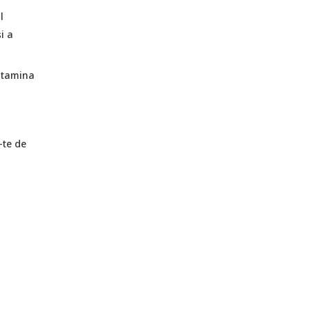
l
i a
vitamina
-te de