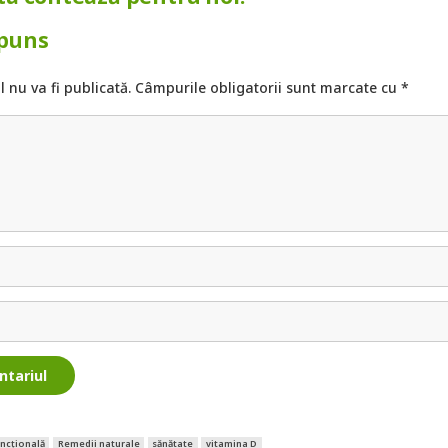
spuns
 nu va fi publicată.
Câmpurile obligatorii sunt marcate cu
*
ntariul
uncțională
Remedii naturale
sănătate
vitamina D