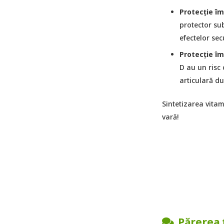
Protecție împ
protector sub
efectelor se
Protecție îm
D au un risc
articulară du
Sintetizarea vitam
vară!
Părerea 