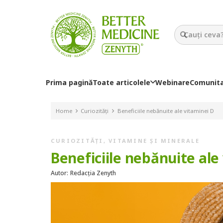
Prima pagină
Toate articolele
Webinare
Comunit
Home
Curiozități
Beneficiile nebănuite ale vitaminei D
CURIOZITĂȚI
,
VITAMINE ȘI MINERALE
Beneficiile nebănuite ale
Autor:
Redacția Zenyth