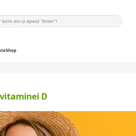
ate
Shop
 vitaminei D