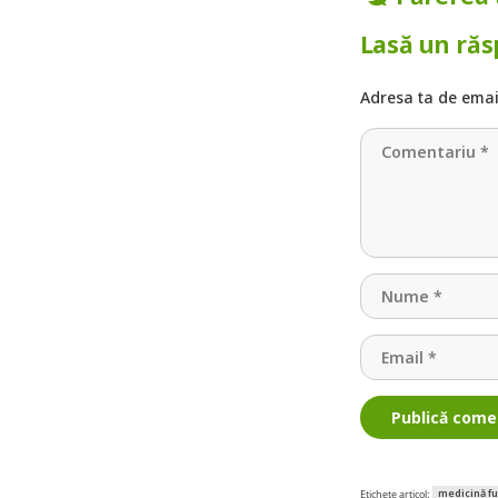
Lasă un ră
Adresa ta de email
Publică come
medicină f
Etichete articol: