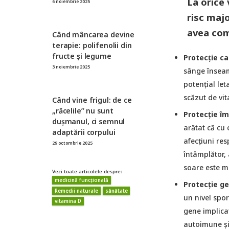
La orice
6 noiembrie 2025
risc majo
avea comp
Când mâncarea devine
terapie: polifenolii din
fructe și legume
Protecție ca
3 noiembrie 2025
sânge înseam
potențial let
scăzut de vi
Când vine frigul: de ce
„răcelile” nu sunt
Protecție îm
dușmanul, ci semnul
arătat că cu 
adaptării corpului
afecțiuni res
29 octombrie 2025
întâmplător,
soare este m
Vezi toate articolele despre:
medicină funcțională
Protecție ge
Remedii naturale
sănătate
un nivel spo
vitamina D
gene implicat
autoimune și