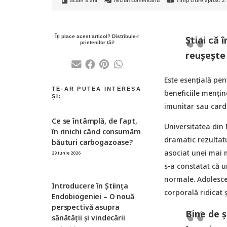
acum 3 ani
Niciun comentariu
Timp citire aprox:
2
Ştiai că 
reuşeşte
Este esențială pen
beneficiile menţin
imunitar sau cardi
Ce se întâmplă, de fapt,
Universitatea din 
în rinichi când consumăm
dramatic rezultatu
băuturi carbogazoase?
asociat unei mai m
29 iunie 2026
s-a constatat că u
normale. Adolesce
Introducere în Știința
corporală ridicat
Endobiogeniei – O nouă
perspectivă asupra
Bine de ș
sănătății și vindecării