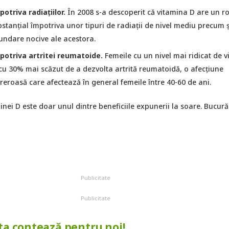
otriva radiațiilor.
În 2008 s-a descoperit că vitamina D are un ro
stanțial împotriva unor tipuri de radiații de nivel mediu precum ș
cundare nocive ale acestora.
potriva artritei reumatoide.
Femeile cu un nivel mai ridicat de 
 cu 30% mai scăzut de a dezvolta artrită reumatoidă, o afecțiune
reroasă care afectează în general femeile între 40-60 de ani.
inei D este doar unul dintre beneficiile expunerii la soare. Bucură
Publicitate
Publicitate
ta contează pentru noi!