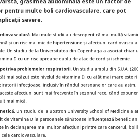
 vârstă, grăsimea abdominală este un factor de
r pentru multe boli cardiovasculare, care pot
licații severe.
rdiovasculară.
Mai mule studii au descoperit că mai multă vitami
nă și un risc mai mic de hipertensiune și afecțiuni cardiovascula
ale. Un studiu de la Universitatea din Copenhaga a asociat chiar u
tamina D cu un risc aproape dublu de atac de cord și ischemie.
potriva problemelor respiratorii.
Un studiu amplu din S.U.A. (200
cât mai scăzut este nivelul de vitamina D, cu atât mai mare este ri
piratorii infecțioase, inclusiv în rândul persoanelor care au astm.
 aceste afecțiuni sunt mai frecvente în sezonul rece, când expuner
ult mai mică.
netică.
Un studiu de la Bostron University School of Medicine a a
rit de vitamina D la persoanele sănătoase influențează benefic a
e în declanşarea mai multor afecțiuni printre care cancerul, boli
 cele cardiovasculare.