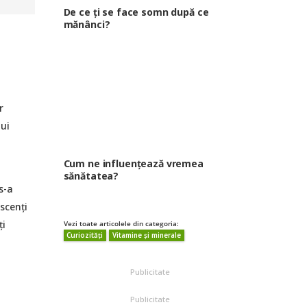
De ce ți se face somn după ce
mănânci?
r
lui
Cum ne influențează vremea
sănătatea?
s-a
scenți
ți
Vezi toate articolele din categoria:
Curiozități
Vitamine și minerale
Publicitate
Publicitate