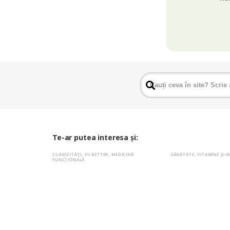
Te-ar putea interesa și:
CURIOZITĂȚI
,
FII BETTER
,
MEDICINĂ
SĂNĂTATE
,
VITAMINE ȘI 
FUNCȚIONALĂ