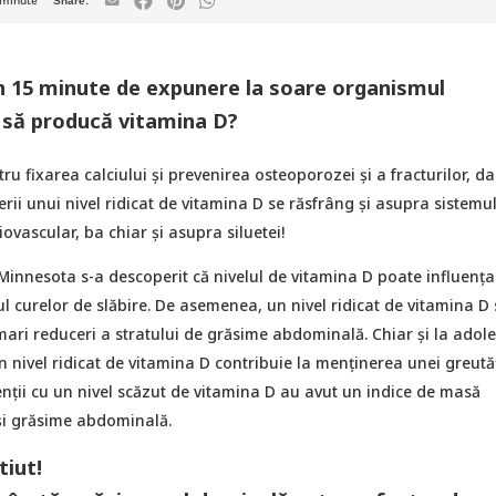
minute
în 15 minute de expunere la soare organismul
 să producă vitamina D?
tru fixarea calciului și prevenirea osteoporozei și a fracturilor, da
erii unui nivel ridicat de vitamina D se răsfrâng şi asupra sistemu
ovascular, ba chiar şi asupra siluetei!
Minnesota s-a descoperit că nivelul de vitamina D poate influența
l curelor de slăbire. De asemenea, un nivel ridicat de vitamina D 
ari reduceri a stratului de grăsime abdominală. Chiar și la adole
n nivel ridicat de vitamina D contribuie la menținerea unei greută
nții cu un nivel scăzut de vitamina D au avut un indice de masă
 și grăsime abdominală.
tiut!