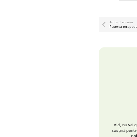
Articolul anterior
Puterea terapeuti
Aici, nu vei 
susțină pentru
noi