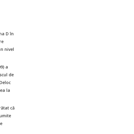
na D în
re
n nivel
9) a
scul de
 Deloc
ea la
rătat că
numite
le