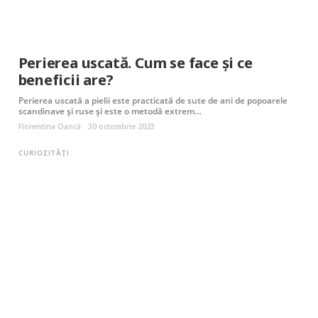
Perierea uscată. Cum se face și ce
beneficii are?
Perierea uscată a pielii este practicată de sute de ani de popoarele
scandinave și ruse și este o metodă extrem…
Florentina Oancă
30 octombrie 2023
CURIOZITĂȚI