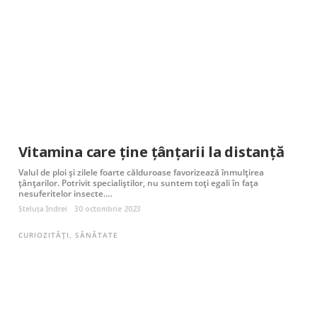
Vitamina care ține țânțarii la distanță
Valul de ploi și zilele foarte călduroase favorizează înmulțirea
țânțarilor. Potrivit specialiștilor, nu suntem toți egali în fața
nesuferitelor insecte.…
Steluța Indrei
30 octombrie 2023
CURIOZITĂȚI
,
SĂNĂTATE