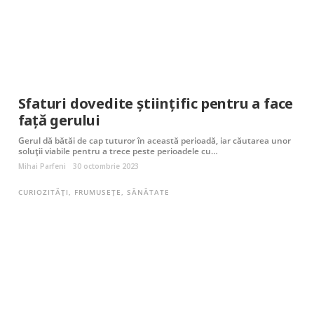
Sfaturi dovedite științific pentru a face
față gerului
Gerul dă bătăi de cap tuturor în această perioadă, iar căutarea unor
soluții viabile pentru a trece peste perioadele cu…
Mihai Parfeni
30 octombrie 2023
CURIOZITĂȚI
,
FRUMUSEȚE
,
SĂNĂTATE