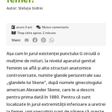
Autor:
Steluța Indrei
acum 3 ani
Niciun comentariu
Timp citire aprox:
2
minute
Așa cum în jurul existenței punctului G circulă o
mulțime de mituri, la nivelul aparatul genital
feminin se află și alte structuri anatomice
controversate, numite glande periuretrale sau
„glandele lui Skene”, după numele ginecologului
american Alexander Skene, care le-a descris
pentru prima dată în 1880. Pentru că sunt
localizate în jurul extremității inferioare a uretrei
la femei, unii specialiști sunt de părere că aceste