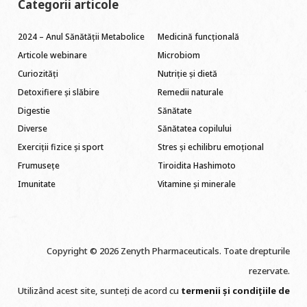
Categorii articole
2024 – Anul Sănătății Metabolice
Medicină funcțională
Articole webinare
Microbiom
Curiozități
Nutriție și dietă
Detoxifiere și slăbire
Remedii naturale
Digestie
Sănătate
Diverse
Sănătatea copilului
Exerciții fizice și sport
Stres și echilibru emoțional
Frumusețe
Tiroidita Hashimoto
Imunitate
Vitamine și minerale
Copyright © 2026 Zenyth Pharmaceuticals. Toate drepturile
rezervate.
Utilizând acest site, sunteți de acord cu
termenii și condițiile de