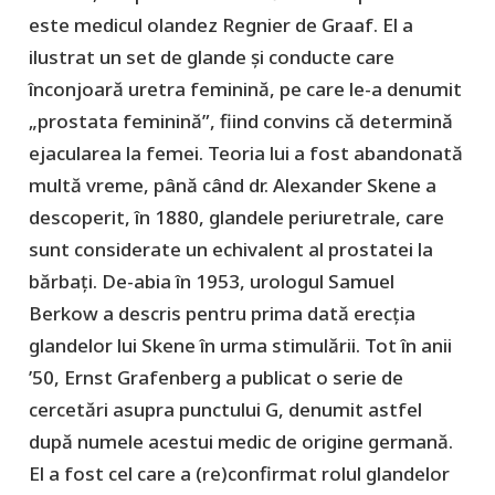
este medicul olandez Regnier de Graaf. El a
ilustrat un set de glande și conducte care
înconjoară uretra feminină, pe care le-a denumit
„prostata feminină”, fiind convins că determină
ejacularea la femei. Teoria lui a fost abandonată
multă vreme, până când dr. Alexander Skene a
descoperit, în 1880, glandele periuretrale, care
sunt considerate un echivalent al prostatei la
bărbați. De-abia în 1953, urologul Samuel
Berkow a descris pentru prima dată erecția
glandelor lui Skene în urma stimulării. Tot în anii
’50, Ernst Grafenberg a publicat o serie de
cercetări asupra punctului G, denumit astfel
după numele acestui medic de origine germană.
El a fost cel care a (re)confirmat rolul glandelor