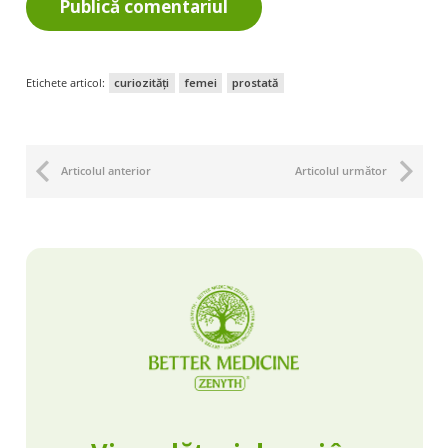
Publică comentariul
Etichete articol:
curiozități
femei
prostată
Articolul anterior
Articolul următor