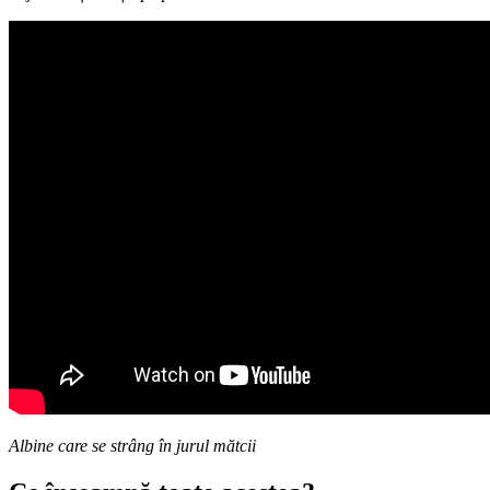
Albine care se strâng în jurul mătcii