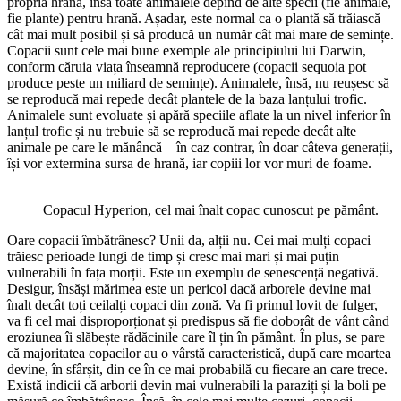
propria hrană, însă toate animalele depind de alte specii (fie animale,
fie plante) pentru hrană. Așadar, este normal ca o plantă să trăiască
cât mai mult posibil și să producă un număr cât mai mare de semințe.
Copacii sunt cele mai bune exemple ale principiului lui Darwin,
conform căruia viața înseamnă reproducere (copacii sequoia pot
produce peste un miliard de semințe). Animalele, însă, nu reușesc să
se reproducă mai repede decât plantele de la baza lanțului trofic.
Animalele sunt evoluate și apără speciile aflate la un nivel inferior în
lanțul trofic și nu trebuie să se reproducă mai repede decât alte
animale pe care le mănâncă – în caz contrar, în doar câteva generații,
își vor extermina sursa de hrană, iar copiii lor vor muri de foame.
Copacul Hyperion, cel mai înalt copac cunoscut pe pământ.
Oare copacii îmbătrânesc? Unii da, alții nu. Cei mai mulți copaci
trăiesc perioade lungi de timp și cresc mai mari și mai puțin
vulnerabili în fața morții. Este un exemplu de senescență negativă.
Desigur, însăși mărimea este un pericol dacă arborele devine mai
înalt decât toți ceilalți copaci din zonă. Va fi primul lovit de fulger,
va fi cel mai disproporționat și predispus să fie doborât de vânt când
eroziunea îi slăbește rădăcinile care îl țin în pământ. În plus, se pare
că majoritatea copacilor au o vârstă caracteristică, după care moartea
devine, în sfârșit, din ce în ce mai probabilă cu fiecare an care trece.
Există indicii că arborii devin mai vulnerabili la paraziți și la boli pe