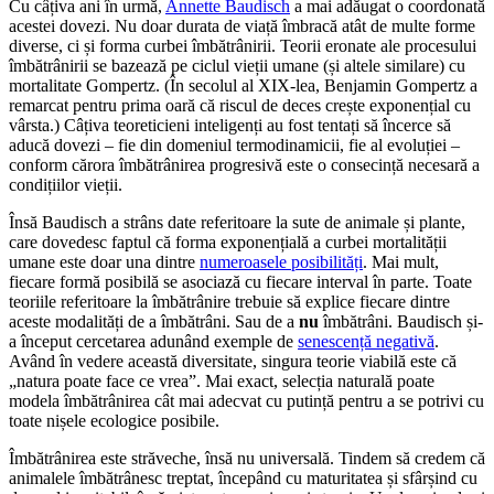
Cu câțiva ani în urmă,
Annette Baudisch
a mai adăugat o coordonată
acestei dovezi. Nu doar durata de viață îmbracă atât de multe forme
diverse, ci și forma curbei îmbătrânirii. Teorii eronate ale procesului
îmbătrânirii se bazează pe ciclul vieții umane (și altele similare) cu
mortalitate Gompertz. (În secolul al XIX-lea, Benjamin Gompertz a
remarcat pentru prima oară că riscul de deces crește exponențial cu
vârsta.) Câțiva teoreticieni inteligenți au fost tentați să încerce să
aducă dovezi – fie din domeniul termodinamicii, fie al evoluției –
conform cărora îmbătrânirea progresivă este o consecință necesară a
condițiilor vieții.
Însă Baudisch a strâns date referitoare la sute de animale și plante,
care dovedesc faptul că forma exponențială a curbei mortalității
umane este doar una dintre
numeroasele posibilități
. Mai mult,
fiecare formă posibilă se asociază cu fiecare interval în parte. Toate
teoriile referitoare la îmbătrânire trebuie să explice fiecare dintre
aceste modalități de a îmbătrâni. Sau de a
nu
îmbătrâni. Baudisch și-
a început cercetarea adunând exemple de
senescență negativă
.
Având în vedere această diversitate, singura teorie viabilă este că
„natura poate face ce vrea”. Mai exact, selecția naturală poate
modela îmbătrânirea cât mai adecvat cu putință pentru a se potrivi cu
toate nișele ecologice posibile.
Îmbătrânirea este străveche, însă nu universală. Tindem să credem că
animalele îmbătrânesc treptat, începând cu maturitatea și sfârșind cu