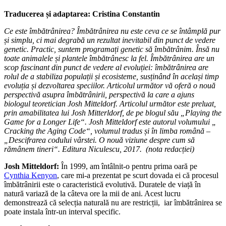
Traducerea și adaptarea: Cristina Constantin
Ce este îmbătrânirea? Îmbătrânirea nu este ceva ce se întâmplă pur
și simplu, ci mai degrabă un rezultat inevitabil din punct de vedere
genetic. Practic, suntem programați genetic să îmbătrânim. Însă nu
toate animalele
și
plantele îmbătrânesc la fel. Îmbătrânirea are un
scop fascinant din punct de vedere al evoluției: îmbătrânirea are
rolul de a stabiliza populații și ecosisteme
, susținând în același timp
evoluția și dezvoltarea speciilor
. Articolul următor vă oferă o nouă
perspectivă asupra îmbătrânirii, perspectivă la care a ajuns
biologul teoretician Josh Mitteldorf
.
Articolul următor este preluat,
prin amabilitatea lui Josh Mitterldorf, de pe blogul său „
Playing the
Game for a Longer Life“.
Josh Mitteldorf este autorul volumului „
Cracking the Aging Code“, volumul tradus și în limba română –
„Descifrarea codului vârstei. O nouă viziune despre cum să
rămânem tineri“. Editura Niculescu, 2017.
(nota redacției)
Josh Mitteldorf:
În 1999, am întâlnit-o pentru prima oară pe
Cynthia Kenyon
, care mi-a prezentat pe scurt dovada ei că procesul
îmbătrânirii este o caracteristică evolutivă. Duratele de viață în
natură variază de la câteva ore la mii de ani. Acest lucru
demonstrează că selecția naturală nu are restricții, iar îmbătrânirea se
poate instala într-un interval specific.