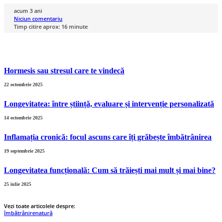
acum 3 ani
Niciun comentariu
Timp citire aprox:
16
minute
Hormesis sau stresul care te vindecă
22 octombrie 2025
Longevitatea: între știință, evaluare și intervenție personalizată
14 octombrie 2025
Inflamația cronică: focul ascuns care îți grăbește îmbătrânirea
19 septembrie 2025
Longevitatea funcțională: Cum să trăiești mai mult și mai bine?
25 iulie 2025
Vezi toate articolele despre:
îmbătrânire
natură