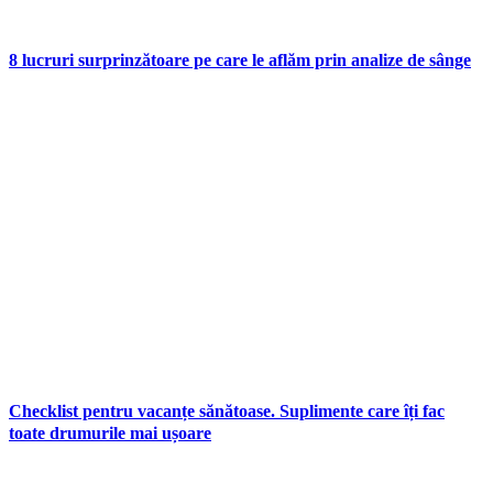
8 lucruri surprinzătoare pe care le aflăm prin analize de sânge
Checklist pentru vacanțe sănătoase. Suplimente care îți fac
toate drumurile mai ușoare