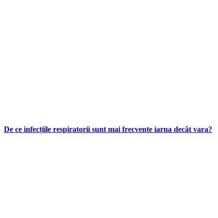
De ce infecțiile respiratorii sunt mai frecvente iarna decât vara?