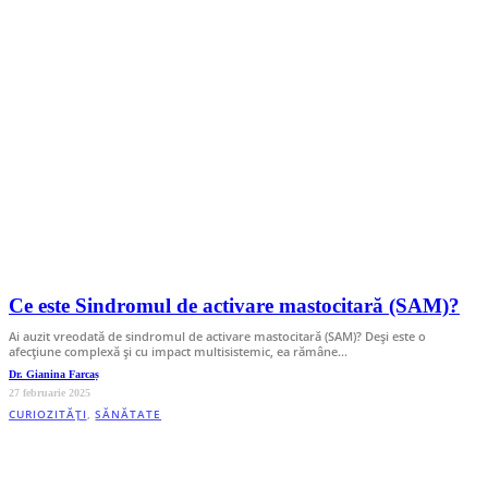
Ce este Sindromul de activare mastocitară (SAM)?
Ai auzit vreodată de sindromul de activare mastocitară (SAM)? Deși este o
afecțiune complexă și cu impact multisistemic, ea rămâne…
Dr. Gianina Farcaș
27 februarie 2025
CURIOZITĂȚI
,
SĂNĂTATE