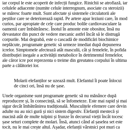
iar corpul le este acoperit de infecții fungice. Rinichii se atrofiază, iar
celulele adiacente (numite celule interregnum, asociate cu steroizii)
se măresc foarte mult. Sunt afectate și sistemele circulatorii ale
peștilor care se deteriorează rapid. Pe artere apar leziuni care, în mod
curios, par apropiate de cele care produc bolile cardiovasculare la
oamenii care îmbătrânesc. Înotul în amonte este obositor, însă nu
devastator din punct de vedere mecanic astfel încât să le distrugă
corpurile. Mai degrabă, este o cascadă de modificări biochimice
neplăcute, programate genetic să urmeze imediat după depunerea
icrelor. Simptomele afectează atât masculii, cât și femelele, în pofida
distribuției inegale a activității metabolice în detrimentul femelelor,
ale căror icre pot reprezenta o treime din greutatea corpului în ultima
parte a călătoriei lor.
Molarii elefanților se uzează mult. Elefantul îi poate înlocui
de cinci ori, însă nu de șase.
Unele organisme sunt programate genetic să nu mănânce după
reproducere și, în consecință, să se înfometeze. Este mai rapid și mai
sigur decât îmbătrânirea tradițională. Musculițele efemere care devin
adulte nu au nici gură și nici sistem digestiv. Elefanții mestecă și
macină atât de multe tulpini și frunze în decursul vieții încât tocesc
șase seturi complete de molari. Însă, atunci când al șaselea set este
tocit, nu le mai crește altul. Așadar, elefanții vârstnici pot muri ca