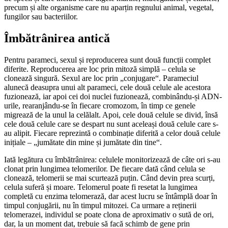
precum și alte organisme care nu aparțin regnului animal, vegetal,
fungilor sau bacteriilor.
Îmbătrânirea antică
Pentru parameci, sexul și reproducerea sunt două funcții complet
diferite. Reproducerea are loc prin mitoză simplă – celula se
clonează singură. Sexul are loc prin „conjugare“. Parameciul
alunecă deasupra unui alt parameci, cele două celule ale acestora
fuzionează, iar apoi cei doi nuclei fuzionează, combinându-și ADN-
urile, rearanjându-se în fiecare cromozom, în timp ce genele
migrează de la unul la celălalt. Apoi, cele două celule se divid, însă
cele două celule care se despart nu sunt aceleași două celule care s-
au alipit. Fiecare reprezintă o combinație diferită a celor două celule
inițiale – „jumătate din mine și jumătate din tine“.
Iată legătura cu îmbătrânirea: celulele monitorizează de câte ori s-au
clonat prin lungimea telomerilor. De fiecare dată când celula se
clonează, telomerii se mai scurtează puțin. Când devin prea scurți,
celula suferă și moare. Telomerul poate fi resetat la lungimea
completă cu enzima telomerază, dar acest lucru se întâmplă doar în
timpul conjugării, nu în timpul mitozei. Ca urmare a reținerii
telomerazei, individul se poate clona de aproximativ o sută de ori,
dar, la un moment dat, trebuie să facă schimb de gene prin