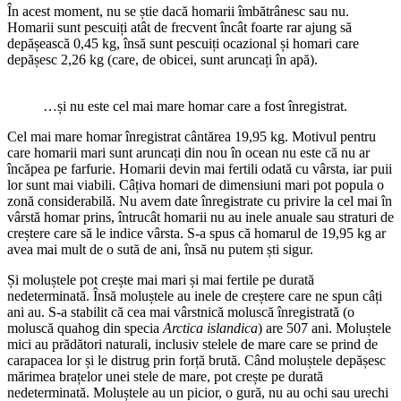
În acest moment, nu se știe dacă homarii îmbătrânesc sau nu.
Homarii sunt pescuiți atât de frecvent încât foarte rar ajung să
depășească 0,45 kg, însă sunt pescuiți ocazional și homari care
depășesc 2,26 kg (care, de obicei, sunt aruncați în apă).
…și nu este cel mai mare homar care a fost înregistrat.
Cel mai mare homar înregistrat cântărea 19,95 kg. Motivul pentru
care homarii mari sunt aruncați din nou în ocean nu este că nu ar
încăpea pe farfurie. Homarii devin mai fertili odată cu vârsta, iar puii
lor sunt mai viabili. Câțiva homari de dimensiuni mari pot popula o
zonă considerabilă. Nu avem date înregistrate cu privire la cel mai în
vârstă homar prins, întrucât homarii nu au inele anuale sau straturi de
creștere care să le indice vârsta. S-a spus că homarul de 19,95 kg ar
avea mai mult de o sută de ani, însă nu putem ști sigur.
Și moluștele pot crește mai mari și mai fertile pe durată
nedeterminată. Însă moluștele au inele de creștere care ne spun câți
ani au. S-a stabilit că cea mai vârstnică moluscă înregistrată (o
moluscă quahog din specia
Arctica islandica
) are 507 ani. Moluștele
mici au prădători naturali, inclusiv stelele de mare care se prind de
carapacea lor și le distrug prin forță brută. Când moluștele depășesc
mărimea brațelor unei stele de mare, pot crește pe durată
nedeterminată. Moluștele au un picior, o gură, nu au ochi sau urechi