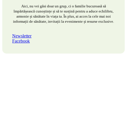
Aici, nu vei găsi doar un grup, ci o familie bucuroasă să
împărtășească cunoștințe și să te susțină pentru a aduce echilibru,
armonie și sănătate în viața ta. În plus, ai acces la cele mai noi
informații de sănătate, invitații la evenimente și resurse exclusive.
Newsletter
Facebook