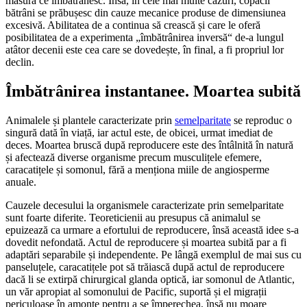
măsură ce îmbătrânesc. Însă, în cele mai multe cazuri, copacii
bătrâni se prăbușesc din cauze mecanice produse de dimensiunea
excesivă. Abilitatea de a continua să crească și care le oferă
posibilitatea de a experimenta „îmbătrânirea inversă“ de-a lungul
atâtor decenii este cea care se dovedește, în final, a fi propriul lor
declin.
Îmbătrânirea instantanee. Moartea subită
Animalele și plantele caracterizate prin
semelparitate
se reproduc o
singură dată în viață, iar actul este, de obicei, urmat imediat de
deces. Moartea bruscă după reproducere este des întâlnită în natură
și afectează diverse organisme precum musculițele efemere,
caracatițele și somonul, fără a menționa miile de angiosperme
anuale.
Cauzele decesului la organismele caracterizate prin semelparitate
sunt foarte diferite. Teoreticienii au presupus că animalul se
epuizează ca urmare a efortului de reproducere, însă această idee s-a
dovedit nefondată. Actul de reproducere și moartea subită par a fi
adaptări separabile și independente. Pe lângă exemplul de mai sus cu
panseluțele, caracatițele pot să trăiască după actul de reproducere
dacă li se extirpă chirurgical glanda optică, iar somonul de Atlantic,
un văr apropiat al somonului de Pacific, suportă și el migrații
periculoase în amonte pentru a se împerechea, însă nu moare