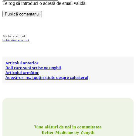
Te rog să introduci o adresă de email validă.
Publică comentariul
Etichete articol:
îmbătrânire
natură
Articolul anterior
Boli care sunt scrise pe unghii
Articolul următor
Adevăruri mai puțin știute despre colesterol
Vino alături de noi în comunitatea
Better Medicine by Zenyth