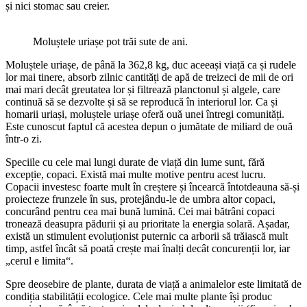
și nici stomac sau creier.
Moluștele uriașe pot trăi sute de ani.
Moluștele uriașe, de până la 362,8 kg, duc aceeași viață ca și rudele
lor mai tinere, absorb zilnic cantități de apă de treizeci de mii de ori
mai mari decât greutatea lor și filtrează planctonul și algele, care
continuă să se dezvolte și să se reproducă în interiorul lor. Ca și
homarii uriași, moluștele uriașe oferă ouă unei întregi comunități.
Este cunoscut faptul că acestea depun o jumătate de miliard de ouă
într-o zi.
Speciile cu cele mai lungi durate de viață din lume sunt, fără
excepție, copaci. Există mai multe motive pentru acest lucru.
Copacii investesc foarte mult în creștere și încearcă întotdeauna să-și
proiecteze frunzele în sus, protejându-le de umbra altor copaci,
concurând pentru cea mai bună lumină. Cei mai bătrâni copaci
tronează deasupra pădurii și au prioritate la energia solară. Așadar,
există un stimulent evoluționist puternic ca arborii să trăiască mult
timp, astfel încât să poată crește mai înalți decât concurenții lor, iar
„cerul e limita“.
Spre deosebire de plante, durata de viață a animalelor este limitată de
condiția stabilității ecologice. Cele mai multe plante își produc