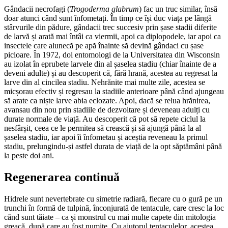
Gândacii necrofagi (
Trogoderma glabrum
) fac un truc similar, însă
doar atunci când sunt înfometați. În timp ce își duc viața pe lângă
stârvurile din pădure, gândacii trec succesiv prin șase stadii diferite
de larvă și arată mai întâi ca viermii, apoi ca diplopodele, iar apoi ca
insectele care alunecă pe apă înainte să devină gândaci cu șase
picioare. În 1972, doi entomologi de la Universitatea din Wisconsin
au izolat în eprubete larvele din al șaselea stadiu (chiar înainte de a
deveni adulte) și au descoperit că, fără hrană, acestea au regresat la
larve din al cincilea stadiu. Nehrănite mai multe zile, acestea se
micșorau efectiv și regresau la stadiile anterioare până când ajungeau
să arate ca niște larve abia eclozate. Apoi, dacă se relua hrănirea,
avansau din nou prin stadiile de dezvoltare și deveneau adulți cu
durate normale de viață. Au descoperit că pot să repete ciclul la
nesfârșit, ceea ce le permitea să crească și să ajungă până la al
șaselea stadiu, iar apoi îi înfometau și aceștia reveneau la primul
stadiu, prelungindu-și astfel durata de viață de la opt săptămâni până
la peste doi ani.
Regenerarea continuă
Hidrele sunt nevertebrate cu simetrie radiară, fiecare cu o gură pe un
trunchi în formă de tulpină, înconjurată de tentacule, care cresc la loc
când sunt tăiate – ca și monstrul cu mai multe capete din mitologia
greacă, după care au fost numite. Cu ajutorul tentaculelor, acestea