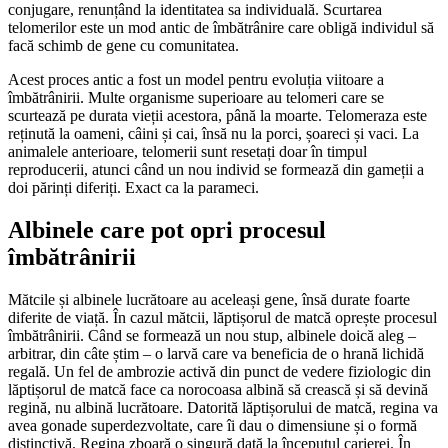
conjugare, renunțând la identitatea sa individuală. Scurtarea
telomerilor este un mod antic de îmbătrânire care obligă individul să
facă schimb de gene cu comunitatea.
Acest proces antic a fost un model pentru evoluția viitoare a
îmbătrânirii. Multe organisme superioare au telomeri care se
scurtează pe durata vieții acestora, până la moarte. Telomeraza este
reținută la oameni, câini și cai, însă nu la porci, șoareci și vaci. La
animalele anterioare, telomerii sunt resetați doar în timpul
reproducerii, atunci când un nou individ se formează din gameții a
doi părinți diferiți. Exact ca la parameci.
Albinele care pot opri procesul
îmbătrânirii
Mătcile și albinele lucrătoare au aceleași gene, însă durate foarte
diferite de viață. În cazul mătcii, lăptișorul de matcă oprește procesul
îmbătrânirii. Când se formează un nou stup, albinele doică aleg –
arbitrar, din câte știm – o larvă care va beneficia de o hrană lichidă
regală. Un fel de ambrozie activă din punct de vedere fiziologic din
lăptișorul de matcă face ca norocoasa albină să crească și să devină
regină, nu albină lucrătoare. Datorită lăptișorului de matcă, regina va
avea gonade superdezvoltate, care îi dau o dimensiune și o formă
distinctivă. Regina zboară o singură dată la începutul carierei. În