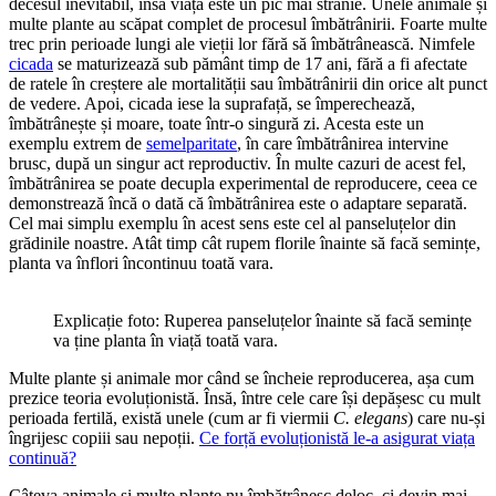
decesul inevitabil, însă viața este un pic mai stranie. Unele animale și
multe plante au scăpat complet de procesul îmbătrânirii. Foarte multe
trec prin perioade lungi ale vieții lor fără să îmbătrânească. Nimfele
cicada
se maturizează sub pământ timp de 17 ani, fără a fi afectate
de ratele în creștere ale mortalității sau îmbătrânirii din orice alt punct
de vedere. Apoi, cicada iese la suprafață, se împerechează,
îmbătrânește și moare, toate într-o singură zi. Acesta este un
exemplu extrem de
semelparitate
, în care îmbătrânirea intervine
brusc, după un singur act reproductiv. În multe cazuri de acest fel,
îmbătrânirea se poate decupla experimental de reproducere, ceea ce
demonstrează încă o dată că îmbătrânirea este o adaptare separată.
Cel mai simplu exemplu în acest sens este cel al panseluțelor din
grădinile noastre. Atât timp cât rupem florile înainte să facă semințe,
planta va înflori încontinuu toată vara.
Explicație foto: Ruperea panseluțelor înainte să facă semințe
va ține planta în viață toată vara.
Multe plante și animale mor când se încheie reproducerea, așa cum
prezice teoria evoluționistă. Însă, între cele care își depășesc cu mult
perioada fertilă, există unele (cum ar fi viermii
C. elegans
) care nu-și
îngrijesc copiii sau nepoții.
Ce forță evoluționistă le-a asigurat viața
continuă?
Câteva animale și multe plante nu îmbătrânesc deloc, ci devin mai