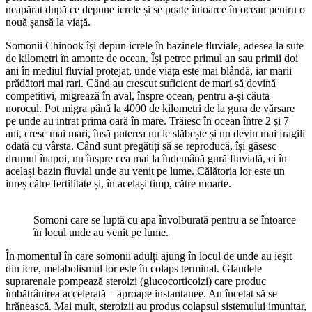
neapărat după ce depune icrele și se poate întoarce în ocean pentru o
nouă șansă la viață.
Somonii Chinook își depun icrele în bazinele fluviale, adesea la sute
de kilometri în amonte de ocean. Își petrec primul an sau primii doi
ani în mediul fluvial protejat, unde viața este mai blândă, iar marii
prădători mai rari. Când au crescut suficient de mari să devină
competitivi, migrează în aval, înspre ocean, pentru a-și căuta
norocul. Pot migra până la 4000 de kilometri de la gura de vărsare
pe unde au intrat prima oară în mare. Trăiesc în ocean între 2 și 7
ani, cresc mai mari, însă puterea nu le slăbește și nu devin mai fragili
odată cu vârsta. Când sunt pregătiți să se reproducă, își găsesc
drumul înapoi, nu înspre cea mai la îndemână gură fluvială, ci în
același bazin fluvial unde au venit pe lume. Călătoria lor este un
iureș către fertilitate și, în același timp, către moarte.
Somoni care se luptă cu apa învolburată pentru a se întoarce
în locul unde au venit pe lume.
În momentul în care somonii adulți ajung în locul de unde au ieșit
din icre, metabolismul lor este în colaps terminal. Glandele
suprarenale pompează steroizi (glucocorticoizi) care produc
îmbătrânirea accelerată – aproape instantanee. Au încetat să se
hrănească. Mai mult, steroizii au produs colapsul sistemului imunitar,