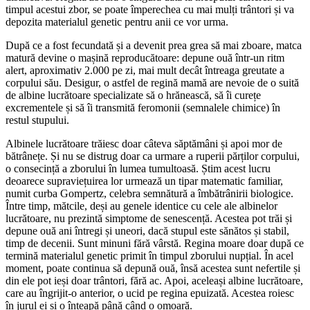
timpul acestui zbor, se poate împerechea cu mai mulți trântori și va
depozita materialul genetic pentru anii ce vor urma.
După ce a fost fecundată și a devenit prea grea să mai zboare, matca
matură devine o mașină reproducătoare: depune ouă într-un ritm
alert, aproximativ 2.000 pe zi, mai mult decât întreaga greutate a
corpului său. Desigur, o astfel de regină mamă are nevoie de o suită
de albine lucrătoare specializate să o hrănească, să îi curețe
excrementele și să îi transmită feromonii (semnalele chimice) în
restul stupului.
Albinele lucrătoare trăiesc doar câteva săptămâni și apoi mor de
bătrânețe. Și nu se distrug doar ca urmare a ruperii părților corpului,
o consecință a zborului în lumea tumultoasă. Știm acest lucru
deoarece supraviețuirea lor urmează un tipar matematic familiar,
numit curba Gompertz, celebra semnătură a îmbătrânirii biologice.
Între timp, mătcile, deși au genele identice cu cele ale albinelor
lucrătoare, nu prezintă simptome de senescență. Acestea pot trăi și
depune ouă ani întregi și uneori, dacă stupul este sănătos și stabil,
timp de decenii. Sunt minuni fără vârstă. Regina moare doar după ce
termină materialul genetic primit în timpul zborului nupțial. În acel
moment, poate continua să depună ouă, însă acestea sunt nefertile și
din ele pot ieși doar trântori, fără ac. Apoi, aceleași albine lucrătoare,
care au îngrijit-o anterior, o ucid pe regina epuizată. Acestea roiesc
în jurul ei și o înțeapă până când o omoară.