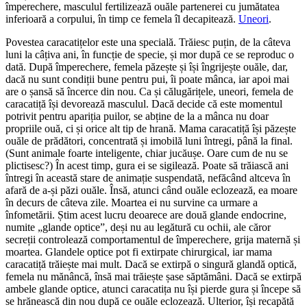
împerechere, masculul fertilizează ouăle partenerei cu jumătatea
inferioară a corpului, în timp ce femela îl decapitează.
Uneori
.
Povestea caracatițelor este una specială. Trăiesc puțin, de la câteva
luni la câțiva ani, în funcție de specie, și mor după ce se reproduc o
dată. După împerechere, femela păzește și își îngrijește ouăle, dar,
dacă nu sunt condiții bune pentru pui, îi poate mânca, iar apoi mai
are o șansă să încerce din nou. Ca și călugărițele, uneori, femela de
caracatiță își devorează masculul. Dacă decide că este momentul
potrivit pentru apariția puilor, se abține de la a mânca nu doar
propriile ouă, ci și orice alt tip de hrană. Mama caracatiță își păzește
ouăle de prădători, concentrată și imobilă luni întregi, până la final.
(Sunt animale foarte inteligente, chiar jucăușe. Oare cum de nu se
plictisesc?) În acest timp, gura ei se sigilează. Poate să trăiască ani
întregi în această stare de animație suspendată, nefăcând altceva în
afară de a-și păzi ouăle. Însă, atunci când ouăle eclozează, ea moare
în decurs de câteva zile. Moartea ei nu survine ca urmare a
înfometării. Știm acest lucru deoarece are două glande endocrine,
numite „glande optice”, deși nu au legătură cu ochii, ale căror
secreții controlează comportamentul de împerechere, grija maternă și
moartea. Glandele optice pot fi extirpate chirurgical, iar mama
caracatiță trăiește mai mult. Dacă se extirpă o singură glandă optică,
femela nu mănâncă, însă mai trăiește șase săptămâni. Dacă se extirpă
ambele glande optice, atunci caracatița nu își pierde gura și începe să
se hrănească din nou după ce ouăle eclozează. Ulterior, își recapătă