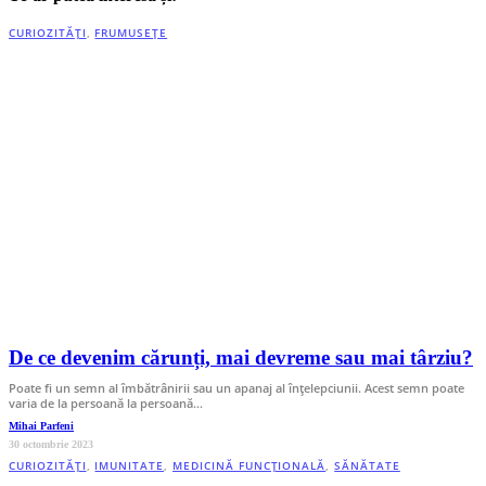
CURIOZITĂȚI
,
FRUMUSEȚE
De ce devenim cărunți, mai devreme sau mai târziu?
Poate fi un semn al îmbătrânirii sau un apanaj al înțelepciunii. Acest semn poate
varia de la persoană la persoană…
Mihai Parfeni
30 octombrie 2023
CURIOZITĂȚI
,
IMUNITATE
,
MEDICINĂ FUNCȚIONALĂ
,
SĂNĂTATE