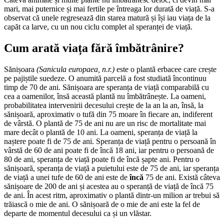
mari, mai puternice și mai fertile pe întreaga lor durată de viață. S-a
observat că unele regresează din starea matură și își iau viața de la
capăt ca larve, cu un nou ciclu complet al speranței de viață.
Cum arată viața fără îmbătrânire?
Sănișoara
(
Sanicula europaea, n.r.)
este o plantă erbacee care crește
pe pajiștile suedeze. O anumită parcelă a fost studiată încontinuu
timp de 70 de ani. Sănișoara are speranța de viață comparabilă cu
cea a oamenilor, însă această plantă nu îmbătrânește. La oameni,
probabilitatea intervenirii decesului crește de la an la an, însă, la
sănișoară, aproximativ o tufă din 75 moare în fiecare an, indiferent
de vârstă. O plantă de 75 de ani nu are un risc de mortalitate mai
mare decât o plantă de 10 ani. La oameni, speranța de viață la
naștere poate fi de 75 de ani. Speranța de viață pentru o persoană în
vârstă de 60 de ani poate fi de încă 18 ani, iar pentru o persoană de
80 de ani, speranța de viață poate fi de încă șapte ani. Pentru o
sănișoară, speranța de viață a puietului este de 75 de ani, iar speranța
de viață a unei tufe de 60 de ani este de
încă
75 de ani. Există câteva
sănișoare de 200 de ani și acestea au o speranță de viață de încă 75
de ani. În acest ritm, aproximativ o plantă dintr-un milion ar trebui să
trăiască o mie de ani. O sănișoară de o mie de ani este la fel de
departe de momentul decesului ca și un vlăstar.