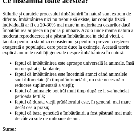
Ce înseamnă toate acestea?
Stilurile și duratele procesului îmbătrânirii în natură sunt extrem de
diferite. Îmbătrânirea nici nu trebuie să existe, iar condiția fizică
individuală ar fi cu 20-30% mai mare în majoritatea cazurilor dacă
îmbătrânirea ar pleca un pic la plimbare. Acolo unde mama natură a
moderat reproducerea și a păstrat îmbătrânirea în ciclul vieții, a
făcut-o pentru a stabiliza ecosistemul și pentru a preveni creșterea
exagerată a populației, care poate duce la extincție. Această teorie
explică anumite realități generale despre îmbătrânirea în natură:
faptul că îmbătrânirea este aproape universală la animale, însă
nu neapărat și la plante;
faptul că îmbătrânirea este încetinită atunci când animalele
sunt înfometate (în timpul înfometării, nu este necesară o
reducere suplimentară a vieții);
faptul că animalele pot trăi mult timp după ce li s-a încheiat
perioada fertilă;
faptul că durata vieții prădătorului este, în general, mai mare
decât cea a prăzii;
faptul că baza genetică a îmbătrânirii a fost păstrată mai mult
de câteva sute de milioane de ani.
Sursa: