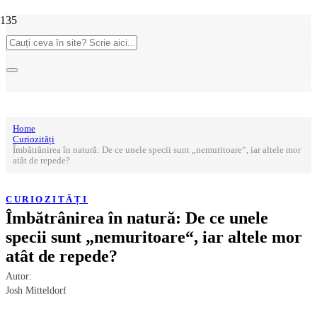
Home
Curiozități
Îmbătrânirea în natură: De ce unele specii sunt „nemuritoare“, iar altele mor
atât de repede?
CURIOZITĂȚI
Îmbătrânirea în natură: De ce unele
specii sunt „nemuritoare“, iar altele mor
atât de repede?
Autor:
Josh Mitteldorf