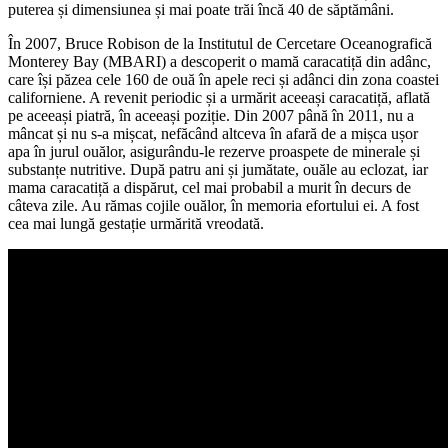
puterea și dimensiunea și mai poate trăi încă 40 de săptămâni.
În 2007, Bruce Robison de la Institutul de Cercetare Oceanografică
Monterey Bay (MBARI) a descoperit o mamă caracatiță din adânc,
care își păzea cele 160 de ouă în apele reci și adânci din zona coastei
californiene. A revenit periodic și a urmărit aceeași caracatiță, aflată
pe aceeași piatră, în aceeași poziție. Din 2007 până în 2011, nu a
mâncat și nu s-a mișcat, nefăcând altceva în afară de a mișca ușor
apa în jurul ouălor, asigurându-le rezerve proaspete de minerale și
substanțe nutritive. După patru ani și jumătate, ouăle au eclozat, iar
mama caracatiță a dispărut, cel mai probabil a murit în decurs de
câteva zile. Au rămas cojile ouălor, în memoria efortului ei. A fost
cea mai lungă gestație urmărită vreodată.