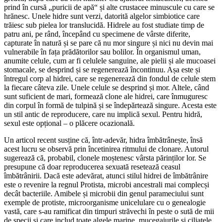
prind în cursă „puricii de apă“ și alte crustacee minuscule cu care se
hrănesc. Unele hidre sunt verzi, datorită algelor simbiotice care
trăiesc sub pielea lor translucidă. Hidrele au fost studiate timp de
patru ani, pe rând, începând cu specimene de vârste diferite,
capturate în natură și se pare că nu mor singure și nici nu devin mai
vulnerabile în fața prădătorilor sau bolilor. În organismul uman,
anumite celule, cum ar fi celulele sanguine, ale pielii și ale mucoasei
stomacale, se desprind și se regenerează încontinuu. Așa este și
întregul corp al hidrei, care se regenerează din fondul de celule stem
la fiecare câteva zile. Unele celule se desprind și mor. Altele, când
sunt suficient de mari, formează clone ale hidrei, care înmuguresc
din corpul în formă de tulpină și se îndepărtează singure. Acesta este
un stil antic de reproducere, care nu implică sexul. Pentru hidră,
sexul este opțional – o plăcere ocazională.
Un articol recent susține că, într-adevăr, hidra îmbătrânește, însă
acest lucru se observă prin încetinirea ritmului de clonare. Autorul
sugerează că, probabil, clonele moștenesc vârsta părinților lor. Se
presupune că doar reproducerea sexuată resetează ceasul
îmbătrânirii. Dacă este adevărat, atunci stilul hidrei de îmbătrânire
este o revenire la regnul Protista, microbi ancestrali mai complecși
decât bacteriile. Amibele și microbii din genul parameciului sunt
exemple de protiste, microorganisme unicelulare cu o genealogie
vastă, care s-au ramificat din timpuri străvechi în peste o sută de mii
de specii și care includ toate algele marine, mucegaiurile și ciliatele,