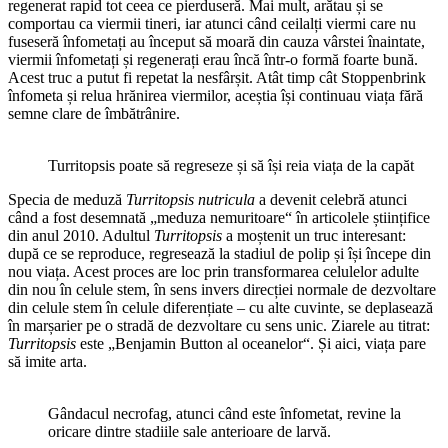
regenerat rapid tot ceea ce pierduseră. Mai mult, arătau și se
comportau ca viermii tineri, iar atunci când ceilalți viermi care nu
fuseseră înfometați au început să moară din cauza vârstei înaintate,
viermii înfometați și regenerați erau încă într-o formă foarte bună.
Acest truc a putut fi repetat la nesfârșit. Atât timp cât Stoppenbrink
înfometa și relua hrănirea viermilor, aceștia își continuau viața fără
semne clare de îmbătrânire.
Turritopsis poate să regreseze și să își reia viața de la capăt
Specia de meduză
Turritopsis nutricula
a devenit celebră atunci
când a fost desemnată „meduza nemuritoare“ în articolele științifice
din anul 2010. Adultul
Turritopsis
a moștenit un truc interesant:
după ce se reproduce, regresează la stadiul de polip și își începe din
nou viața. Acest proces are loc prin transformarea celulelor adulte
din nou în celule stem, în sens invers direcției normale de dezvoltare
din celule stem în celule diferențiate – cu alte cuvinte, se deplasează
în marșarier pe o stradă de dezvoltare cu sens unic. Ziarele au titrat:
Turritopsis
este „Benjamin Button al oceanelor“. Și aici, viața pare
să imite arta.
Gândacul necrofag, atunci când este înfometat, revine la
oricare dintre stadiile sale anterioare de larvă.