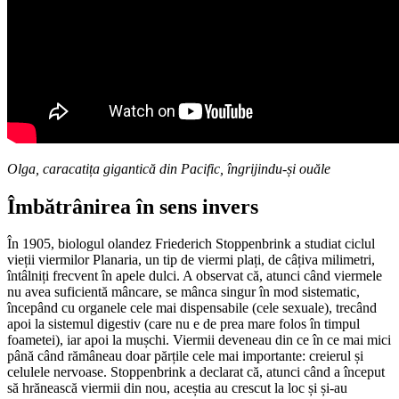
Olga, caracatița gigantică din Pacific, îngrijindu-și ouăle
Îmbătrânirea în sens invers
În 1905, biologul olandez Friederich Stoppenbrink a studiat ciclul
vieții viermilor Planaria, un tip de viermi plați, de câțiva milimetri,
întâlniți frecvent în apele dulci. A observat că, atunci când viermele
nu avea suficientă mâncare, se mânca singur în mod sistematic,
începând cu organele cele mai dispensabile (cele sexuale), trecând
apoi la sistemul digestiv (care nu e de prea mare folos în timpul
foametei), iar apoi la mușchi. Viermii deveneau din ce în ce mai mici
până când rămâneau doar părțile cele mai importante: creierul și
celulele nervoase. Stoppenbrink a declarat că, atunci când a început
să hrănească viermii din nou, aceștia au crescut la loc și și-au