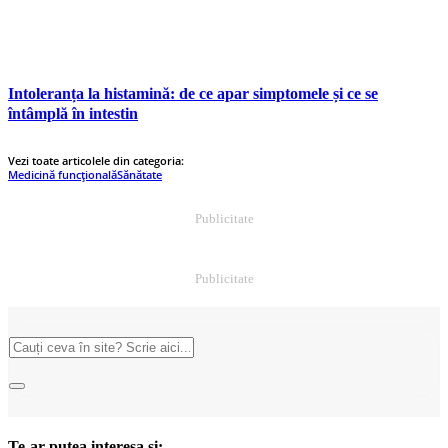
Intoleranța la histamină: de ce apar simptomele și ce se
întâmplă în intestin
Vezi toate articolele din categoria:
Medicină funcțională
Sănătate
Publicitate
Publicitate
Te-ar putea interesa și: