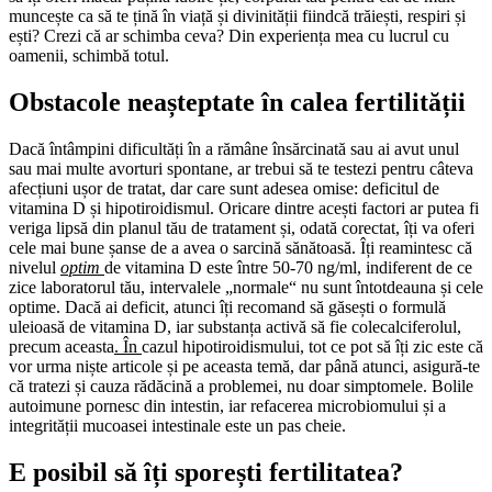
muncește ca să te țină în viață și divinității fiindcă trăiești, respiri și
ești? Crezi că ar schimba ceva? Din experiența mea cu lucrul cu
oamenii, schimbă totul.
Obstacole neașteptate în calea fertilității
Dacă întâmpini dificultăți în a rămâne însărcinată sau ai avut unul
sau mai multe avorturi spontane, ar trebui să te testezi pentru câteva
afecțiuni ușor de tratat, dar care sunt adesea omise: deficitul de
vitamina D și hipotiroidismul. Oricare dintre acești factori ar putea fi
veriga lipsă din planul tău de tratament și, odată corectat, îți va oferi
cele mai bune șanse de a avea o sarcină sănătoasă. Îți reamintesc că
nivelul
optim
de vitamina D este între 50-70 ng/ml, indiferent de ce
zice laboratorul tău, intervalele „normale“ nu sunt întotdeauna și cele
optime. Dacă ai deficit, atunci îți recomand să găsești o formulă
uleioasă de vitamina D, iar substanța activă să fie colecalciferolul,
precum aceasta
. În
cazul hipotiroidismului, tot ce pot să îți zic este că
vor urma niște articole și pe aceasta temă, dar până atunci, asigură-te
că tratezi și cauza rădăcină a problemei, nu doar simptomele. Bolile
autoimune pornesc din intestin, iar refacerea microbiomului și a
integrității mucoasei intestinale este un pas cheie.
E posibil să îți sporești fertilitatea?