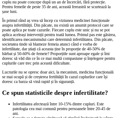
cuplu nu poate concepe după un an de încercări, fără protecție.
Pentru femeile de peste 35 de ani, această fereastră se scurtează la
șase luni.
În primul rând aș vrea să încep cu viziunea medicinei funcționale
asupra infertilității. Din păcate, nu există un anumit protocol care se
poate aplica pe toate cazurile. Fiecare cuplu este unic și nu se pot
aplica aceleași intervenții pentru toată lumea. Primul pas este găsirea,
identificarea mecanismului care determină infertilitatea. Din păcate,
societatea tinde să blameze femeia atunci când e vorba de
infertilitate, dar știați că aceasta ține în proporție de 40-50% de
bărbat și 50-60% de femeie? Proporțiile sunt aproape egale și îmi
doresc să văd din ce în ce mai multă compasiune și înțelegere pentru
cuplurile care trec prin această dificultate.
Lucrurile nu se opresc doar aici, la mecanism, medicina funcțională
se mai ocupă și de creșterea fertilității în cazul cuplurilor care își
doresc ca barza să vină rapid și în siguranță.
Ce spun statisticile despre infertilitate?
Infertilitatea afectează între 10-15% dintre cupluri. Este
patologia cea mai comună pentru persoanele între 20-45 de
ani.