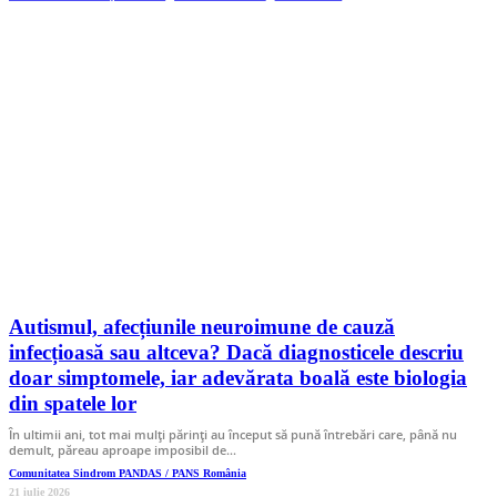
Autismul, afecțiunile neuroimune de cauză
infecțioasă sau altceva? Dacă diagnosticele descriu
doar simptomele, iar adevărata boală este biologia
din spatele lor
În ultimii ani, tot mai mulți părinți au început să pună întrebări care, până nu
demult, păreau aproape imposibil de…
Comunitatea Sindrom PANDAS / PANS România
21 iulie 2026