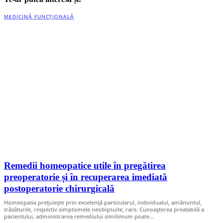
MEDICINĂ FUNCȚIONALĂ
Remedii homeopatice utile în pregătirea
preoperatorie și în recuperarea imediată
postoperatorie chirurgicală
Homeopatia prețuieşte prin excelență particularul, individualul, amănuntul,
trăsăturile, respectiv simptomele neobişnuite, rare. Cunoaşterea prealabilă a
pacientului, administrarea remediului similimum poate…