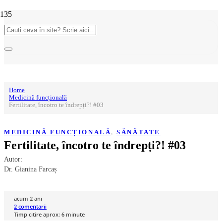
Home
Medicină funcțională
Fertilitate, încotro te îndrepți?! #03
MEDICINĂ FUNCȚIONALĂ
,
SĂNĂTATE
Fertilitate, încotro te îndrepți?! #03
Autor:
Dr. Gianina Farcaș
acum 2 ani
2
comentarii
Timp citire aprox:
6
minute