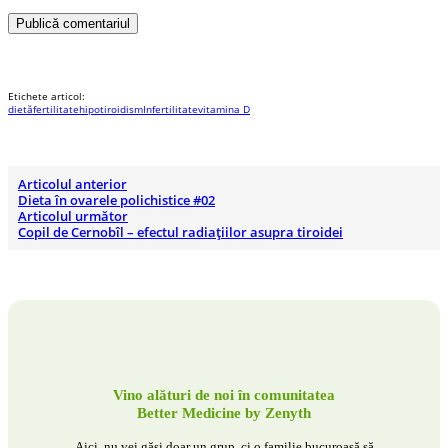
Publică comentariul
Etichete articol:
dietă
fertilitate
hipotiroidism
Infertilitate
vitamina D
Articolul anterior
Dieta în ovarele polichistice #02
Articolul următor
Copil de Cernobîl – efectul radiațiilor asupra tiroidei
Vino alături de noi în comunitatea
Better Medicine by Zenyth
Aici, nu vei găsi doar un grup, ci o familie bucuroasă să