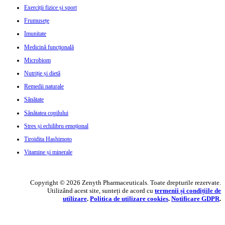
Exerciții fizice și sport
Frumusețe
Imunitate
Medicină funcțională
Microbiom
Nutriție și dietă
Remedii naturale
Sănătate
Sănătatea copilului
Stres și echilibru emoțional
Tiroidita Hashimoto
Vitamine și minerale
Copyright © 2026 Zenyth Pharmaceuticals. Toate drepturile rezervate.
Utilizând acest site, sunteți de acord cu
termenii și condițiile de
utilizare
.
Politica de utilizare cookie
s
.
Notificare GDPR
.