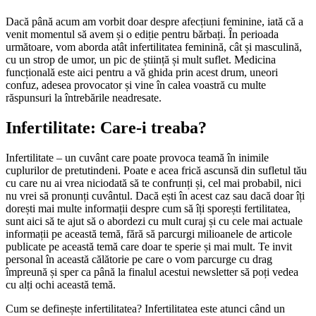
Dacă până acum am vorbit doar despre afecțiuni feminine, iată că a
venit momentul să avem și o ediție pentru bărbați. În perioada
următoare, vom aborda atât infertilitatea feminină, cât și masculină,
cu un strop de umor, un pic de știință și mult suflet. Medicina
funcțională este aici pentru a vă ghida prin acest drum, uneori
confuz, adesea provocator și vine în calea voastră cu multe
răspunsuri la întrebările neadresate.
Infertilitate: Care-i treaba?
Infertilitate – un cuvânt care poate provoca teamă în inimile
cuplurilor de pretutindeni. Poate e acea frică ascunsă din sufletul tău
cu care nu ai vrea niciodată să te confrunți și, cel mai probabil, nici
nu vrei să pronunți cuvântul. Dacă ești în acest caz sau dacă doar îți
dorești mai multe informații despre cum să îți sporești fertilitatea,
sunt aici să te ajut să o abordezi cu mult curaj și cu cele mai actuale
informații pe această temă, fără să parcurgi milioanele de articole
publicate pe această temă care doar te sperie și mai mult. Te invit
personal în această călătorie pe care o vom parcurge cu drag
împreună și sper ca până la finalul acestui newsletter să poți vedea
cu alți ochi această temă.
Cum se definește infertilitatea? Infertilitatea este atunci când un