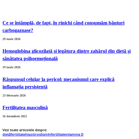
Ce se întâmplă, de fapt, în rinichi când consumăm băuturi
carbogazoase?
29 iunie 2026
Hemoglobina glicozilată şi legătura dintre zahărul din dietă şi
sănătatea psihoemoțională
19 iunie 2026
Răspunsul celular la pericol: mecanismul care explică
inflamația persistentă
23 februarie 2026
Fertilitatea masculină
16 decembrie 2025
Vezi toate articolele despre:
dietă
fertilitate
hipotiroidism
Infertilitate
vitamina D