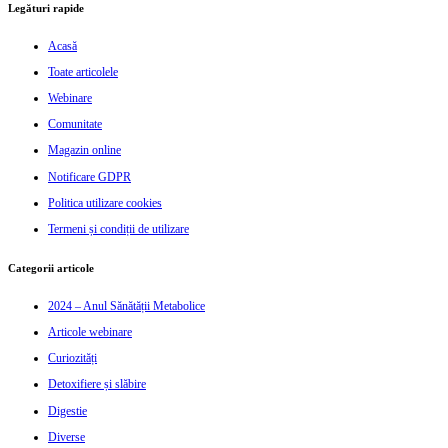
Legături rapide
Acasă
Toate articolele
Webinare
Comunitate
Magazin online
Notificare GDPR
Politica utilizare cookies
Termeni și condiții de utilizare
Categorii articole
2024 – Anul Sănătății Metabolice
Articole webinare
Curiozități
Detoxifiere și slăbire
Digestie
Diverse