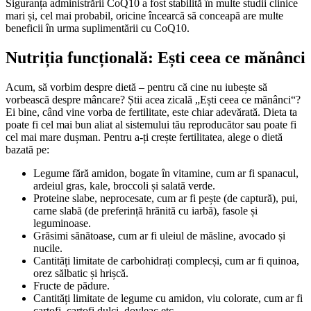
Siguranța administrării CoQ10 a fost stabilită în multe studii clinice
mari și, cel mai probabil, oricine încearcă să conceapă are multe
beneficii în urma suplimentării cu CoQ10.
Nutriția funcțională: Ești ceea ce mănânci
Acum, să vorbim despre dietă – pentru că cine nu iubește să
vorbească despre mâncare? Știi acea zicală „Ești ceea ce mănânci“?
Ei bine, când vine vorba de fertilitate, este chiar adevărată. Dieta ta
poate fi cel mai bun aliat al sistemului tău reproducător sau poate fi
cel mai mare dușman. Pentru a-ți crește fertilitatea, alege o dietă
bazată pe:
Legume fără amidon, bogate în vitamine, cum ar fi spanacul,
ardeiul gras, kale, broccoli și salată verde.
Proteine ​​slabe, neprocesate, cum ar fi pește (de captură), pui,
carne slabă (de preferință hrănită cu iarbă), fasole și
leguminoase.
Grăsimi sănătoase, cum ar fi uleiul de măsline, avocado și
nucile.
Cantități limitate de carbohidrați complecși, cum ar fi quinoa,
orez sălbatic și hrișcă.
Fructe de pădure.
Cantități limitate de legume cu amidon, viu colorate, cum ar fi
cartofi, cartofi dulci, dovleac etc.