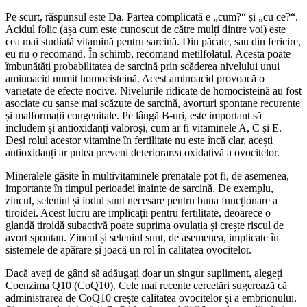
Pe scurt, răspunsul este Da. Partea complicată e „cum?“ și „cu ce?“.
Acidul folic (așa cum este cunoscut de către mulți dintre voi) este
cea mai studiată vitamină pentru sarcină. Din păcate, sau din fericire,
eu nu o recomand. În schimb, recomand metilfolatul. Acesta poate
îmbunătăți probabilitatea de sarcină prin scăderea nivelului unui
aminoacid numit homocisteină. Acest aminoacid provoacă o
varietate de efecte nocive. Nivelurile ridicate de homocisteină au fost
asociate cu șanse mai scăzute de sarcină, avorturi spontane recurente
și malformații congenitale. Pe lângă B-uri, este important să
includem și antioxidanți valoroși, cum ar fi vitaminele A, C și E.
Deși rolul acestor vitamine în fertilitate nu este încă clar, acești
antioxidanți ar putea preveni deteriorarea oxidativă a ovocitelor.
Mineralele găsite în multivitaminele prenatale pot fi, de asemenea,
importante în timpul perioadei înainte de sarcină. De exemplu,
zincul, seleniul și iodul sunt necesare pentru buna funcționare a
tiroidei. Acest lucru are implicații pentru fertilitate, deoarece o
glandă tiroidă subactivă poate suprima ovulația și crește riscul de
avort spontan. Zincul și seleniul sunt, de asemenea, implicate în
sistemele de apărare și joacă un rol în calitatea ovocitelor.
Dacă aveți de gând să adăugați doar un singur supliment, alegeți
Coenzima Q10 (CoQ10). Cele mai recente cercetări sugerează că
administrarea de CoQ10 crește calitatea ovocitelor și a embrionului.