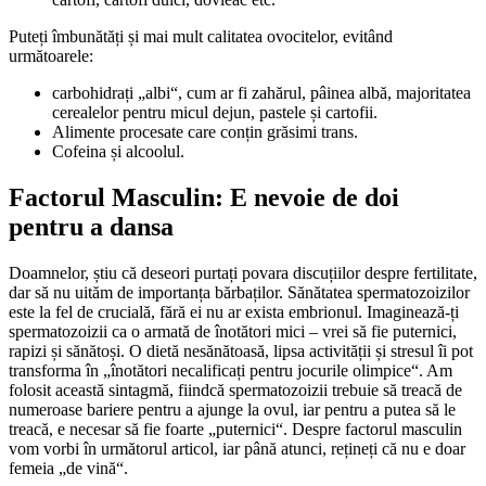
Puteți îmbunătăți și mai mult calitatea ovocitelor, evitând
următoarele:
carbohidrați „albi“, cum ar fi zahărul, pâinea albă, majoritatea
cerealelor pentru micul dejun, pastele și cartofii.
Alimente procesate care conțin grăsimi trans.
Cofeina și alcoolul.
Factorul Masculin: E nevoie de doi
pentru a dansa
Doamnelor, știu că deseori purtați povara discuțiilor despre fertilitate,
dar să nu uităm de importanța bărbaților. Sănătatea spermatozoizilor
este la fel de crucială, fără ei nu ar exista embrionul. Imaginează-ți
spermatozoizii ca o armată de înotători mici – vrei să fie puternici,
rapizi și sănătoși. O dietă nesănătoasă, lipsa activității și stresul îi pot
transforma în „înotători necalificați pentru jocurile olimpice“. Am
folosit această sintagmă, fiindcă spermatozoizii trebuie să treacă de
numeroase bariere pentru a ajunge la ovul, iar pentru a putea să le
treacă, e necesar să fie foarte „puternici“. Despre factorul masculin
vom vorbi în următorul articol, iar până atunci, rețineți că nu e doar
femeia „de vină“.