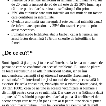
Șansele ca o femeie sănătoasă să rămână însărcinată la vârsta
de 20 până la început de 30 de ani este de 25-30% lunar, așa
că nu te panica dacă sarcina nu se întâmplă din prima.
25% din cuplurile care sunt infertile au mai mult de un factor
care contribuie la infertilitate.
Ovulația anormală sau neregulată este cea mai întâlnită cauză
de infertilitate, aproximativ 25% din cazuri se produc prin
acest mecanism.
Fumatul scade fertilitatea atât la bărbat, cât și la femeie, iar
acest factor determină 12% din cazurile de infertilitate la
femei.
„De ce eu?!“
Sunt sigură că ți-ai pus și tu această întrebare, la fel ca milioanele de
persoane care se confruntă cu această problemă. Eu sunt de părere
că toate răspunsurile se află în interiorul nostru, iar eu îmi
împuternicesc pacienții să își găsească propriile răspunsuri și
conștientizări în interiorul lor și să nu mai dea vina pe ce se află în
exterior. Pe scala conștiinței, vinovăția are o vibrație foarte joasă, de
30 (din 1000), ceea ce ne ține în această victimizare și blamare a
divinității pentru ceea ce se întâmplă. Dar oare ce s-ar întâmpla dacă
ai putea să îți schimbi perspectiva, dacă ai putea să te eliberezi de
aceste emoții care te trag în jos? Cum ar fi pentru tine dacă ai putea
să îți oferi măcar puțină iubire ție, corpului tău pentru cât de mult