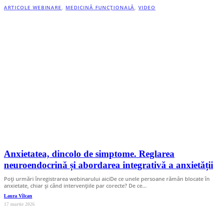
ARTICOLE WEBINARE
,
MEDICINĂ FUNCȚIONALĂ
,
VIDEO
Anxietatea, dincolo de simptome. Reglarea
neuroendocrină și abordarea integrativă a anxietății
Poți urmări înregistrarea webinarului aiciDe ce unele persoane rămân blocate în
anxietate, chiar și când intervențiile par corecte? De ce…
Laura Vîlcan
17 martie 2026