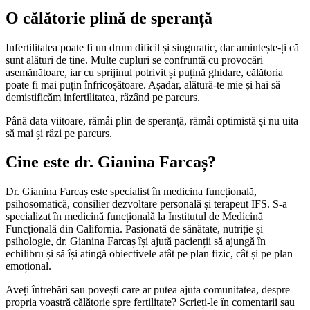
O călătorie plină de speranță
Infertilitatea poate fi un drum dificil și singuratic, dar amintește-ți că
sunt alături de tine. Multe cupluri se confruntă cu provocări
asemănătoare, iar cu sprijinul potrivit și puțină ghidare, călătoria
poate fi mai puțin înfricoșătoare. Așadar, alătură-te mie și hai să
demistificăm infertilitatea, râzând pe parcurs.
Până data viitoare, rămâi plin de speranță, rămâi optimistă și nu uita
să mai și râzi pe parcurs.
Cine este dr. Gianina Farcaș?
Dr. Gianina Farcaș este specialist în medicina funcțională,
psihosomatică, consilier dezvoltare personală și terapeut IFS. S-a
specializat în medicină funcțională la Institutul de Medicină
Funcțională din California. Pasionată de sănătate, nutriție și
psihologie, dr. Gianina Farcaș își ajută pacienții să ajungă în
echilibru și să își atingă obiectivele atât pe plan fizic, cât și pe plan
emoțional.
Aveți întrebări sau povești care ar putea ajuta comunitatea, despre
propria voastră călătorie spre fertilitate? Scrieți-le în comentarii sau