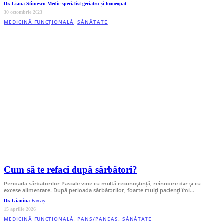
Dr. Liana Stîncescu Medic specialist geriatru și homeopat
30 octombrie 2023
MEDICINĂ FUNCȚIONALĂ
,
SĂNĂTATE
Cum să te refaci după sărbători?
Perioada sărbatorilor Pascale vine cu multă recunoștință, reînnoire dar și cu
excese alimentare. După perioada sărbătorilor, foarte mulți pacienți îmi…
Dr. Gianina Farcaș
15 aprilie 2026
MEDICINĂ FUNCȚIONALĂ
,
PANS/PANDAS
,
SĂNĂTATE