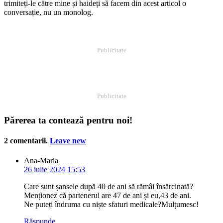
trimiteți-le către mine și haideți să facem din acest articol o
conversație, nu un monolog.
Publicitate
Publicitate
Părerea ta contează pentru noi!
2
comentarii
.
Leave new
Ana-Maria
26 iulie 2024 15:53
Care sunt șansele după 40 de ani să rămâi însărcinată?
Menționez că partenerul are 47 de ani și eu,43 de ani.
Ne puteți îndruma cu niște sfaturi medicale?Mulțumesc!
Răspunde