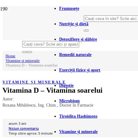
Frumusețe
Nutriție și dietă
Detoxifiere și slăbire
Remedii naturale
Home
Vitamine și minerale
Vitamina D – Vitamina soarelui
Exerciții fizice și sport
VITAMINE ȘI MINERALE
Digestie
Vitamina D – Vitamina soarelui
Autor:
Microbiom
Roxana Mihăilescu, Ing. Chim., Doctor în Farmacie
Tiroidita Hashimoto
acum 3 ani
Niciun comentariu
Vitamine și minerale
Timp citire aprox:
5
minute