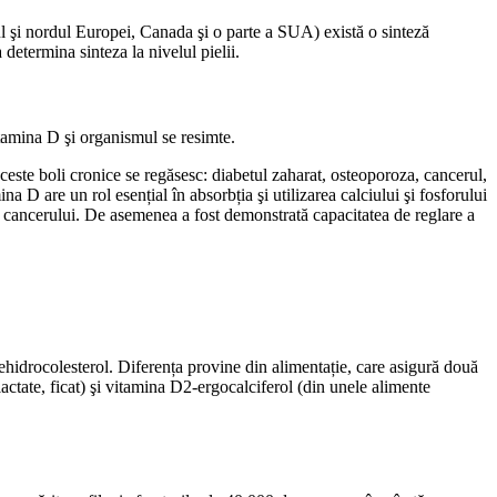
ul şi nordul Europei, Canada şi o parte a SUA) există o sinteză
 determina sinteza la nivelul pielii.
tamina D şi organismul se resimte.
 aceste boli cronice se regăsesc: diabetul zaharat, osteoporoza, cancerul,
na D are un rol esențial în absorbția şi utilizarea calciului şi fosforului
ea cancerului. De asemenea a fost demonstrată capacitatea de reglare a
ehidrocolesterol. Diferența provine din alimentație, care asigură două
ctate, ficat) şi vitamina D2-ergocalciferol (din unele alimente