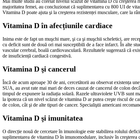
Mai multe studii au corelat nivelul scăzut de vitamina D cu creşterea ris
majoritatea femei, au concluzionat că suplimentarea cu 800 UI de vitam
Vitamina D poate ajuta şi la creşterea rezistenței musculare, care la rân
Vitamina D în afecțiunile cardiace
Inima este de fapt un muşchi mare, şi ca şi muşchii scheletici, are rec
cu deficit sunt de două ori mai susceptibili de a face infarct. În alte st
vascular cerebral, boală cardiovasculară. Rezultatele sugerează că exis
de insuficiență cardiacă congestivă.
Vitamina D şi cancerul
Încă de acum aproape 30 de ani, cercetătorii au observat existența unei 
SUA, au avut rate mai mari de deces cauzat de cancerul de colon decât 
timpul de expunere la radiația solară. Razele ultraviolete UVB sunt mai 
la ipoteza că un nivel scăzut de vitamina D ar putea creşte riscul de can
de colon, cât şi de alte tipuri de cancer. Specialiştii americani recoma
Vitamina D şi imunitatea
O direcție nouă de cercetare în imunologie este stabilirea rolului defic
suplimentarea de vitamina D în imunomodulare, inclusiv în creşterea cap