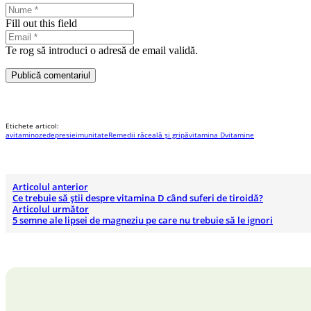
Fill out this field
Te rog să introduci o adresă de email validă.
Publică comentariul
Etichete articol:
avitaminoze
depresie
imunitate
Remedii răceală și gripă
vitamina D
vitamine
Articolul anterior
Ce trebuie să știi despre vitamina D când suferi de tiroidă?
Articolul următor
5 semne ale lipsei de magneziu pe care nu trebuie să le ignori