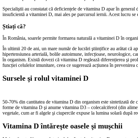
Specialiştii au constatat că deficiențele de vitamina D apar în general
insuficientă a vitaminei D, mai ales pe parcursul iernii. Acest lucru se 
Știați că?
În România, soarele permite formarea naturală a vitaminei D în organi
În ultimii 20 de ani, un mare număr de lucrări ştiințifice au arătat că a
hipertensiunea arterială, bolile autoimune, infecțioase, neurologice, card
în organism. Există dovezi că vitamina D reglează diferențierea şi prol
funcției celulelor imunitare, ceea ce sugerează acțiunea în prevenirea c
Sursele şi rolul vitaminei D
50-70% din cantitatea de vitamina D din organism este sintetizată de ce
forme de vitamina D şi anume vitamina D3 – colecalciferol (din alimente
vegetale, cum ar fi algele şi ciupercile expuse la lumina solară după re
Vitamina D întăreşte oasele şi muşchii