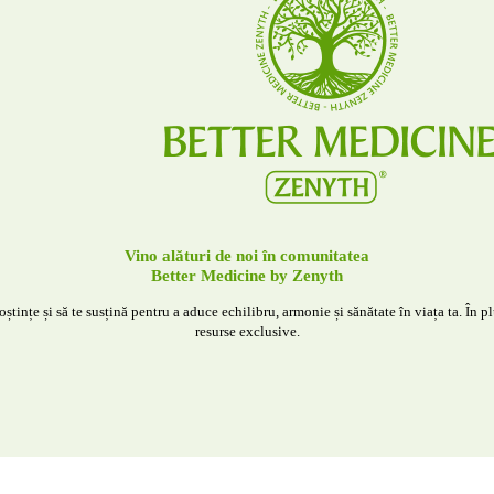
Vino alături de noi în comunitatea
Better Medicine by Zenyth
tințe și să te susțină pentru a aduce echilibru, armonie și sănătate în viața ta. În plu
resurse exclusive.