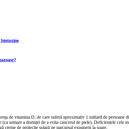
 biotoxine
ogazoase?
nța de vitamina D, de care suferă aproximativ 1 miliard de persoane din 
(ca urmare a dorinței de a evita cancerul de piele). Deficiențele cele mai
ază creme de protecție solară pe parcursul expunerii la soare.