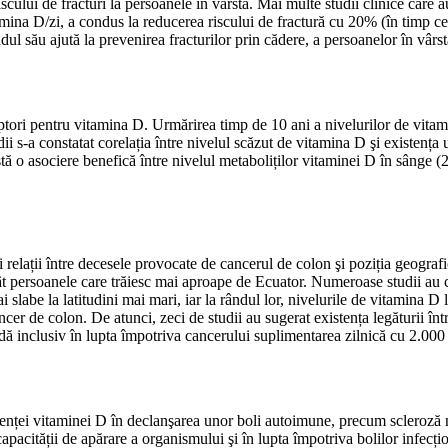
cului de fracturi la persoanele în vârstă. Mai multe studii clinice care a
ina D/zi, a condus la reducerea riscului de fractură cu 20% (în timp ce
dul său ajută la prevenirea fracturilor prin cădere, a persoanelor în vârst
eptori pentru vitamina D. Urmărirea timp de 10 ani a nivelurilor de vita
udii s-a constatat corelația între nivelul scăzut de vitamina D şi existenț
tă o asociere benefică între nivelul metaboliților vitaminei D în sânge (
relații între decesele provocate de cancerul de colon şi poziția geografic
persoanele care trăiesc mai aproape de Ecuator. Numeroase studii au compa
slabe la latitudini mai mari, iar la rândul lor, nivelurile de vitamina D 
cer de colon. De atunci, zeci de studii au sugerat existența legăturii înt
ndă inclusiv în lupta împotriva cancerului suplimentarea zilnică cu 2.000
ienței vitaminei D în declanşarea unor boli autoimune, precum scleroză mu
acității de apărare a organismului şi în lupta împotriva bolilor infecțio