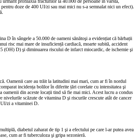
u urmărit profilaxia fracturilor la 40.000 de persoane în vârstă,
 pentru doze de 400 UI/zi sau mai mici nu s-a semnalat nici un efect).
ă.
mina D în sângele a 50.000 de oameni sănătoşi a evidențiat că bărbații
a unui risc mai mare de insuficiență cardiacă, moarte subită, accident
25 (OH) D) şi diminuarea riscului de infarct miocardic, de ischemie şi
ă. Oamenii care au trăit la latitudini mai mari, cum ar fi în nordul
rat incidența bolilor în diferite țări corelate cu intensitatea şi
la oamenii din aceste locații tind să fie mai mici. Acest lucru a condus
re nivelurile scăzute de vitamina D şi riscurile crescute atât de cancer
 UI/zi a vitaminei D.
ltiplă, diabetul zaharat de tip 1 şi a efectului pe care l-ar putea avea
ase, cum ar fi tuberculoza şi gripa sezonieră.