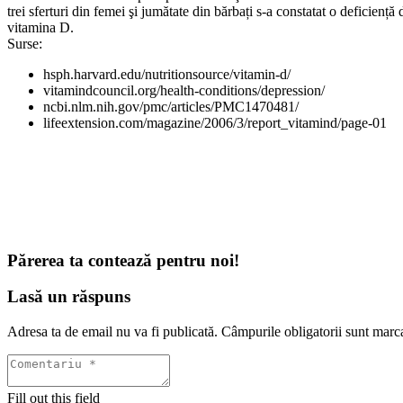
trei sferturi din femei şi jumătate din bărbați s-a constatat o deficien
vitamina D.
Surse:
hsph.harvard.edu/nutritionsource/vitamin-d/
vitamindcouncil.org/health-conditions/depression/
ncbi.nlm.nih.gov/pmc/articles/PMC1470481/
lifeextension.com/magazine/2006/3/report_vitamind/page-01
Părerea ta contează pentru noi!
Lasă un răspuns
Adresa ta de email nu va fi publicată.
Câmpurile obligatorii sunt marc
Fill out this field