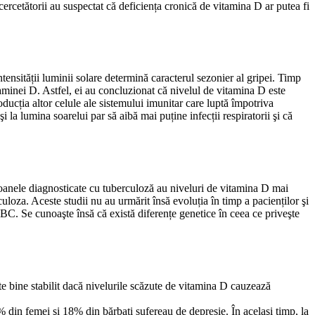
cercetătorii au suspectat că deficiența cronică de vitamina D ar putea fi
tensității luminii solare determină caracterul sezonier al gripei. Timp
taminei D. Astfel, ei au concluzionat că nivelul de vitamina D este
ducția altor celule ale sistemului imunitar care luptă împotriva
i la lumina soarelui par să aibă mai puține infecții respiratorii şi că
rsoanele diagnosticate cu tuberculoză au niveluri de vitamina D mai
uloza. Aceste studii nu au urmărit însă evoluția în timp a pacienților şi
C. Se cunoaşte însă că există diferențe genetice în ceea ce priveşte
te bine stabilit dacă nivelurile scăzute de vitamina D cauzează
% din femei şi 18% din bărbați sufereau de depresie. În acelaşi timp, la