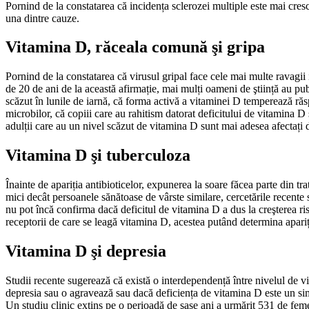
Pornind de la constatarea că incidența sclerozei multiple este mai cresc
una dintre cauze.
Vitamina D, răceala comună şi gripa
Pornind de la constatarea că virusul gripal face cele mai multe ravagii 
de 20 de ani de la această afirmație, mai mulți oameni de ştiință au pub
scăzut în lunile de iarnă, că forma activă a vitaminei D temperează răs
microbilor, că copiii care au rahitism datorat deficitului de vitamina D s
adulții care au un nivel scăzut de vitamina D sunt mai adesea afectați de
Vitamina D şi tuberculoza
Înainte de apariția antibioticelor, expunerea la soare făcea parte din 
mici decât persoanele sănătoase de vârste similare, cercetările recente 
nu pot încă confirma dacă deficitul de vitamina D a dus la creşterea 
receptorii de care se leagă vitamina D, acestea putând determina apari
Vitamina D şi depresia
Studii recente sugerează că există o interdependență între nivelul de v
depresia sau o agravează sau dacă deficiența de vitamina D este un si
Un studiu clinic extins pe o perioadă de şase ani a urmărit 531 de feme