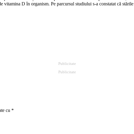
ță de vitamina D în organism. Pe parcursul studiului s-a constatat că stări
Publicitate
Publicitate
ate cu
*