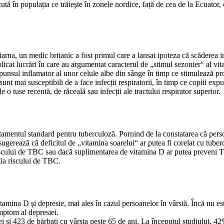
ută în populația ce trăieşte în zonele nordice, față de cea de la Ecuator, 
iarna, un medic britanic a fost primul care a lansat ipoteza că scăderea in
licat lucrări în care au argumentat caracterul de „stimul sezonier“ al vi
punsul inflamator al unor celule albe din sânge în timp ce stimulează pro
unt mai susceptibili de a face infecții respiratorii, în timp ce copiii expuş
 o tuse recentă, de răceală sau infecții ale tractului respirator superior.
tratamentul standard pentru tuberculoză. Pornind de la constatarea că pe
sugerează că deficitul de „vitamina soarelui“ ar putea fi corelat cu tuberc
riscului de TBC sau dacă suplimentarea de vitamina D ar putea preveni TB
ția riscului de TBC.
itamina D şi depresie, mai ales în cazul persoanelor în vârstă. Încă nu es
mptom al depresiei.
i şi 423 de bărbați cu vârsta peste 65 de ani. La începutul studiului, 42