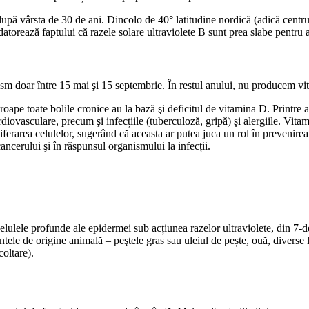
 după vârsta de 30 de ani. Dincolo de 40° latitudine nordică (adică centr
datorează faptului că razele solare ultraviolete B sunt prea slabe pentru a
sm doar între 15 mai şi 15 septembrie. În restul anului, nu producem vi
proape toate bolile cronice au la bază şi deficitul de vitamina D. Printre
iovasculare, precum şi infecțiile (tuberculoză, gripă) şi alergiile. Vitami
iferarea celulelor, sugerând că aceasta ar putea juca un rol în prevenir
ancerului şi în răspunsul organismului la infecții.
lulele profunde ale epidermei sub acțiunea razelor ultraviolete, din 7-d
le de origine animală – peştele gras sau uleiul de pește, ouă, diverse la
coltare).