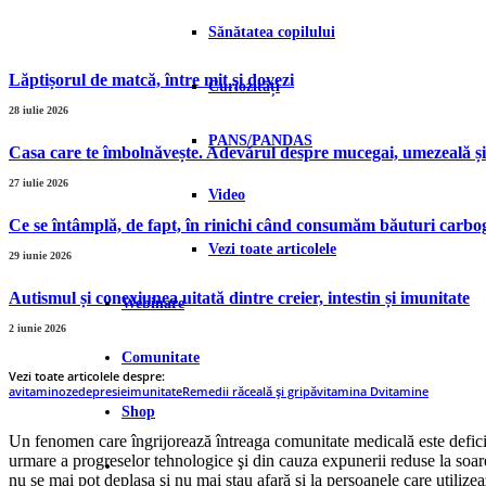
Sănătatea copilului
Lăptișorul de matcă, între mit și dovezi
Curiozități
28 iulie 2026
PANS/PANDAS
Casa care te îmbolnăvește. Adevărul despre mucegai, umezeală și
27 iulie 2026
Video
Ce se întâmplă, de fapt, în rinichi când consumăm băuturi carb
Vezi toate articolele
29 iunie 2026
Autismul și conexiunea uitată dintre creier, intestin și imunitate
Webinare
2 iunie 2026
Comunitate
Vezi toate articolele despre:
avitaminoze
depresie
imunitate
Remedii răceală și gripă
vitamina D
vitamine
Shop
Un fenomen care îngrijorează întreaga comunitate medicală este deficie
urmare a progreselor tehnologice şi din cauza expunerii reduse la soare 
nu se mai pot deplasa şi nu mai stau afară şi la persoanele care utilize