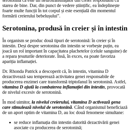
serotonină că este un neurotransmițător din creier responsabil cu
starea de bine. Dar, din punct de vedere științific, ea îndeplinește
foarte multe funcții în tot corpul și este esențială din momentul
formării creierului bebelușului”.
Serotonina, produsă în creier și în intestin
În organism se produc două tipuri de serotonină: în creier și în
intestin. Deși despre serotonina din intestin se vorbește puțin, ea
joacă un rol important în capacitatea plachetelor (celule sanguine) de
a repara țesuturile deteriorate. Însă, în exces, ea poate favoriza
apariția inflamației.
Dr. Rhonda Patrick a descoperit că, în intestin, vitamina D
dezactivează sau temperează activitatea genei responsabile de
producerea enzimei care transformă triptofanul în serotonină. Astfel,
vitamina D ajută la combaterea inflamației din intestin
, provocată
de nivelul excesiv de serotonină.
În mod uimitor,
la nivelul creierului, vitamina D activează gena
care stimulează nivelul de serotonină
. Când organismul beneficiază
de un aport optim de vitamina D, au loc două fenomene simultane:
se reduce inflamația din intestin datorită dezactivării genei
asociate cu producerea de serotonină;