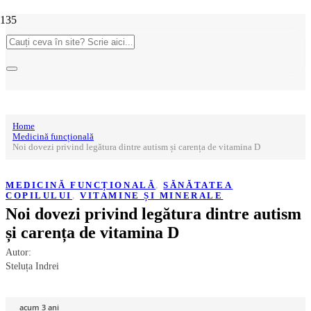
Home
Medicină funcțională
Noi dovezi privind legătura dintre autism și carența de vitamina D
MEDICINĂ FUNCȚIONALĂ
,
SĂNĂTATEA
COPILULUI
,
VITAMINE ȘI MINERALE
Noi dovezi privind legătura dintre autism
și carența de vitamina D
Autor:
Steluța Indrei
acum 3 ani