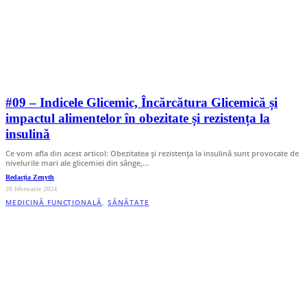
#09 – Indicele Glicemic, Încărcătura Glicemică și
impactul alimentelor în obezitate și rezistența la
insulină
Ce vom afla din acest articol: Obezitatea și rezistența la insulină sunt provocate de
nivelurile mari ale glicemiei din sânge,…
Redacția Zenyth
20 februarie 2024
MEDICINĂ FUNCȚIONALĂ
,
SĂNĂTATE