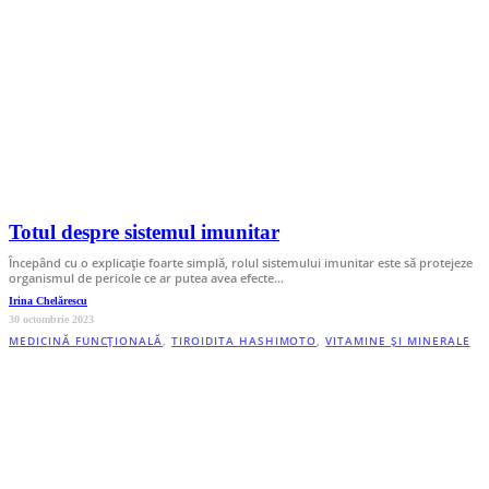
Totul despre sistemul imunitar
Începând cu o explicație foarte simplă, rolul sistemului imunitar este să protejeze
organismul de pericole ce ar putea avea efecte…
Irina Chelărescu
30 octombrie 2023
MEDICINĂ FUNCȚIONALĂ
,
TIROIDITA HASHIMOTO
,
VITAMINE ȘI MINERALE