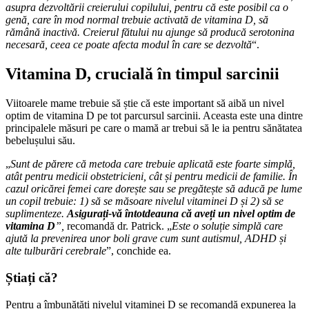
asupra dezvoltării creierului copilului, pentru că este posibil ca o
genă, care în mod normal trebuie activată de vitamina D, să
rămână inactivă. Creierul fătului nu ajunge să producă serotonina
necesară, ceea ce poate afecta modul în care se dezvoltă
“.
Vitamina D, crucială în timpul sarcinii
Viitoarele mame trebuie să știe că este important să aibă un nivel
optim de vitamina D pe tot parcursul sarcinii. Aceasta este una dintre
principalele măsuri pe care o mamă ar trebui să le ia pentru sănătatea
bebelușului său.
„
Sunt de părere că metoda care trebuie aplicată este foarte simplă,
atât pentru medicii obstetricieni, cât și pentru medicii de familie. În
cazul oricărei femei care dorește sau se pregătește să aducă pe lume
un copil trebuie: 1) să se măsoare nivelul vitaminei D și 2) să se
suplimenteze.
Asigurați-vă întotdeauna că aveți un nivel optim de
vitamina D
”,
recomandă dr. Patrick. „
Este o soluție simplă care
ajută la prevenirea unor boli grave cum sunt autismul, ADHD și
alte tulburări cerebrale
”, conchide ea.
Știați că?
Pentru a îmbunătăți nivelul vitaminei D se recomandă expunerea la