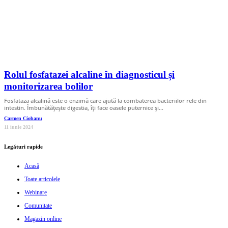
Rolul fosfatazei alcaline în diagnosticul și
monitorizarea bolilor
Fosfataza alcalină este o enzimă care ajută la combaterea bacteriilor rele din
intestin. Îmbunătățește digestia, îți face oasele puternice și…
Carmen Ciobanu
11 iunie 2024
Legături rapide
Acasă
Toate articolele
Webinare
Comunitate
Magazin online