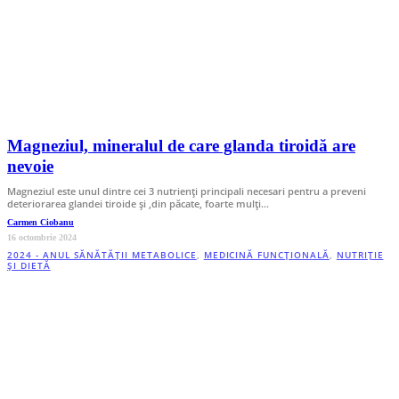
Magneziul, mineralul de care glanda tiroidă are
nevoie
Magneziul este unul dintre cei 3 nutrienți principali necesari pentru a preveni
deteriorarea glandei tiroide și ,din păcate, foarte mulți…
Carmen Ciobanu
16 octombrie 2024
2024 - ANUL SĂNĂTĂȚII METABOLICE
,
MEDICINĂ FUNCȚIONALĂ
,
NUTRIȚIE
ȘI DIETĂ