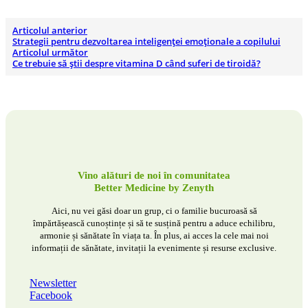
Articolul anterior
Strategii pentru dezvoltarea inteligenței emoționale a copilului
Articolul următor
Ce trebuie să știi despre vitamina D când suferi de tiroidă?
Vino alături de noi în comunitatea
Better Medicine by Zenyth
Aici, nu vei găsi doar un grup, ci o familie bucuroasă să
împărtășească cunoștințe și să te susțină pentru a aduce echilibru,
armonie și sănătate în viața ta. În plus, ai acces la cele mai noi
informații de sănătate, invitații la evenimente și resurse exclusive.
Newsletter
Facebook