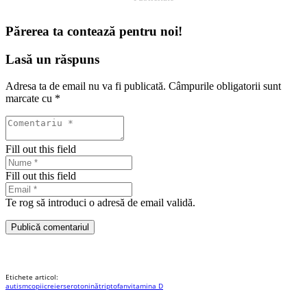
Părerea ta contează pentru noi!
Lasă un răspuns
Adresa ta de email nu va fi publicată.
Câmpurile obligatorii sunt
marcate cu
*
Fill out this field
Fill out this field
Te rog să introduci o adresă de email validă.
Publică comentariul
Etichete articol:
autism
copii
creier
serotonină
triptofan
vitamina D