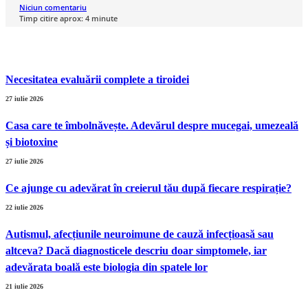
Niciun comentariu
Timp citire aprox:
4
minute
Necesitatea evaluării complete a tiroidei
27 iulie 2026
Casa care te îmbolnăvește. Adevărul despre mucegai, umezeală
și biotoxine
27 iulie 2026
Ce ajunge cu adevărat în creierul tău după fiecare respirație?
22 iulie 2026
Autismul, afecțiunile neuroimune de cauză infecțioasă sau
altceva? Dacă diagnosticele descriu doar simptomele, iar
adevărata boală este biologia din spatele lor
21 iulie 2026