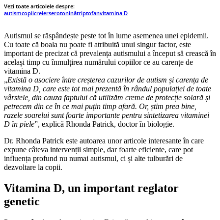
Vezi toate articolele despre:
autism
copii
creier
serotonină
triptofan
vitamina D
Autismul se răspândește peste tot în lume asemenea unei epidemii.
Cu toate că boala nu poate fi atribuită unui singur factor, este
important de precizat că prevalența autismului a început să crească în
același timp cu înmulțirea numărului copiilor ce au carențe de
vitamina D.
„
Există o asociere între creșterea cazurilor de autism și carența de
vitamina D, care este tot mai prezentă în rândul populației de toate
vârstele, din cauza faptului că utilizăm creme de protecție solară și
petrecem din ce în ce mai puțin timp afară. Or, știm prea bine,
razele soarelui sunt foarte importante pentru sintetizarea vitaminei
D în piele
”, explică Rhonda Patrick, doctor în biologie.
Dr. Rhonda Patrick este autoarea unor articole interesante în care
expune câteva intervenții simple, dar foarte eficiente, care pot
influența profund nu numai autismul, ci și alte tulburări de
dezvoltare la copii.
Vitamina D, un important reglator
genetic