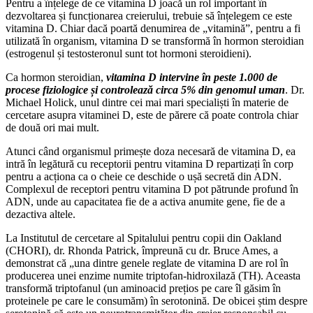
Pentru a înțelege de ce vitamina D joacă un rol important în
dezvoltarea și funcționarea creierului, trebuie să înțelegem ce este
vitamina D. Chiar dacă poartă denumirea de „vitamină”, pentru a fi
utilizată în organism, vitamina D se transformă în hormon steroidian
(estrogenul și testosteronul sunt tot hormoni steroidieni).
Ca hormon steroidian,
vitamina D intervine în peste 1.000 de
procese fiziologice și controlează circa 5% din genomul uman
. Dr.
Michael Holick, unul dintre cei mai mari specialiști în materie de
cercetare asupra vitaminei D, este de părere că poate controla chiar
de două ori mai mult.
Atunci când organismul primește doza necesară de vitamina D, ea
intră în legătură cu receptorii pentru vitamina D repartizați în corp
pentru a acționa ca o cheie ce deschide o ușă secretă din ADN.
Complexul de receptori pentru vitamina D pot pătrunde profund în
ADN, unde au capacitatea fie de a activa anumite gene, fie de a
dezactiva altele.
La Institutul de cercetare al Spitalului pentru copii din Oakland
(CHORI), dr. Rhonda Patrick, împreună cu dr. Bruce Ames, a
demonstrat că „una dintre genele reglate de vitamina D are rol în
producerea unei enzime numite triptofan-hidroxilază (TH). Aceasta
transformă triptofanul (un aminoacid prețios pe care îl găsim în
proteinele pe care le consumăm) în serotonină. De obicei știm despre