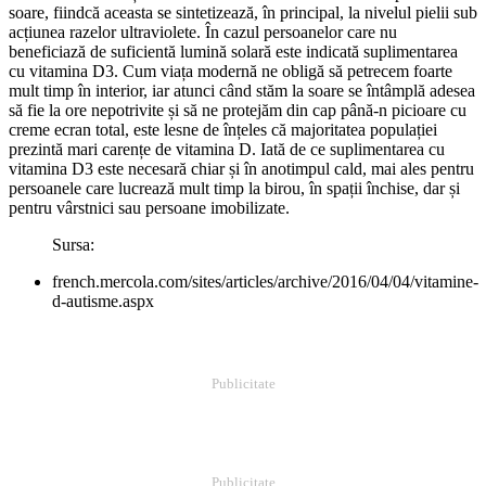
soare, fiindcă aceasta se sintetizează, în principal, la nivelul pielii sub
acțiunea razelor ultraviolete. În cazul persoanelor care nu
beneficiază de suficientă lumină solară este indicată suplimentarea
cu vitamina D3. Cum viața modernă ne obligă să petrecem foarte
mult timp în interior, iar atunci când stăm la soare se întâmplă adesea
să fie la ore nepotrivite și să ne protejăm din cap până-n picioare cu
creme ecran total, este lesne de înțeles că majoritatea populației
prezintă mari carențe de vitamina D. Iată de ce suplimentarea cu
vitamina D3 este necesară chiar și în anotimpul cald, mai ales pentru
persoanele care lucrează mult timp la birou, în spații închise, dar și
pentru vârstnici sau persoane imobilizate.
Sursa:
french.mercola.com/sites/articles/archive/2016/04/04/vitamine-
d-autisme.aspx
Publicitate
Publicitate