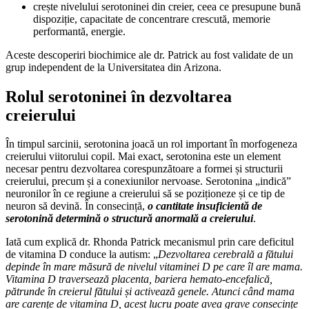
crește nivelului serotoninei din creier, ceea ce presupune bună
dispoziție, capacitate de concentrare crescută, memorie
performantă, energie.
Aceste descoperiri biochimice ale dr. Patrick au fost validate de un
grup independent de la Universitatea din Arizona.
Rolul serotoninei în dezvoltarea
creierului
În timpul sarcinii, serotonina joacă un rol important în morfogeneza
creierului viitorului copil. Mai exact, serotonina este un element
necesar pentru dezvoltarea corespunzătoare a formei și structurii
creierului, precum și a conexiunilor nervoase. Serotonina „indică”
neuronilor în ce regiune a creierului să se poziționeze și ce tip de
neuron să devină. În consecință,
o cantitate insuficientă de
serotonină determină o structură anormală a creierului
.
Iată cum explică dr. Rhonda Patrick mecanismul prin care deficitul
de vitamina D conduce la autism: „
Dezvoltarea cerebrală a fătului
depinde în mare măsură de nivelul vitaminei D pe care îl are mama.
Vitamina D traversează placenta, bariera hemato-encefalică,
pătrunde în creierul fătului și activează genele. Atunci când mama
are carențe de vitamina D, acest lucru poate avea grave consecințe