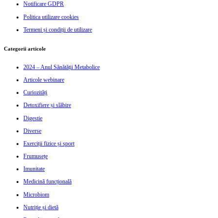
Notificare GDPR
Politica utilizare cookies
Termeni și condiții de utilizare
Categorii articole
2024 – Anul Sănătății Metabolice
Articole webinare
Curiozități
Detoxifiere și slăbire
Digestie
Diverse
Exerciții fizice și sport
Frumusețe
Imunitate
Medicină funcțională
Microbiom
Nutriție și dietă