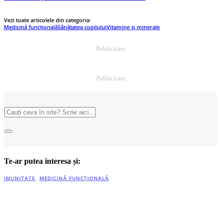
Vezi toate articolele din categoria:
Medicină funcțională
Sănătatea copilului
Vitamine și minerale
Publicitate
Publicitate
Te-ar putea interesa și:
IMUNITATE
,
MEDICINĂ FUNCȚIONALĂ