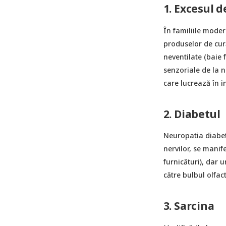
1. Excesul 
În familiile moder
produselor de cură
neventilate (baie 
senzoriale de la n
care lucrează în i
2. Diabetul
Neuropatia diabeti
nervilor, se manife
furnicături), dar 
către bulbul olfact
3. Sarcina