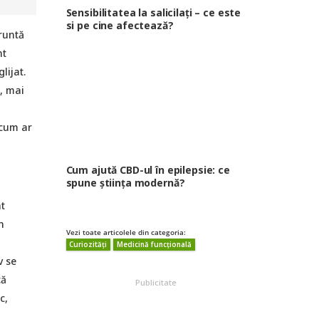
Sensibilitatea la salicilați – ce este
si pe cine afectează?
runtă
nt
lijat.
i, mai
 cum ar
Cum ajută CBD-ul în epilepsie: ce
spune știința modernă?
t
n
Vezi toate articolele din categoria:
Curiozități
Medicină funcțională
v se
că
Publicitate
c,