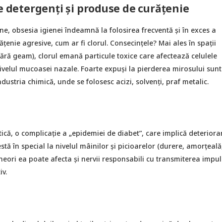
de detergenți și produse de curățenie
ne, obsesia igienei îndeamnă la folosirea frecventă și în exces a
țenie agresive, cum ar fi clorul. Consecințele? Mai ales în spații
fără geam), clorul emană particule toxice care afectează celulele
ivelul mucoasei nazale. Foarte expuși la pierderea mirosului sunt 
ndustria chimică, unde se folosesc acizi, solvenți, praf metalic.
că, o complicație a „epidemiei de diabet”, care implică deteriora
stă în special la nivelul mâinilor și picioarelor (durere, amorțeală
uneori ea poate afecta și nervii responsabili cu transmiterea impul
iv.