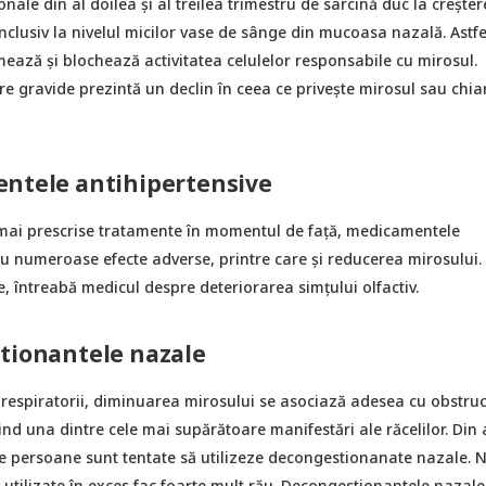
nale din al doilea și al treilea trimestru de sarcină duc la crește
inclusiv la nivelul micilor vase de sânge din mucoasa nazală. Astfe
ează și blochează activitatea celulelor responsabile cu mirosul.
e gravide prezintă un declin în ceea ce privește mirosul sau chia
entele antihipertensive
 mai prescrise tratamente în momentul de față, medicamentele
au numeroase efecte adverse, printre care și reducerea mirosului.
le, întreabă medicul despre deteriorarea simțului olfactiv.
tionantele nazale
 respiratorii, diminuarea mirosului se asociază adesea cu obstruc
ind una dintre cele mai supărătoare manifestări ale răcelilor. Din
e persoane sunt tentate să utilizeze decongestionanate nazale. 
utilizate în exces fac foarte mult rău. Decongestionantele nazale