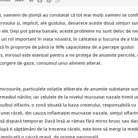
minute
i, oamenii de știință au constatat că tot mai mulți oameni se conf
irosului și, implicit, ale gustului, deoarece aceste două simțuri su
e ele. Deși pot părea banale, aceste probleme nu sunt deloc de neg
 un rol important în viața noastră, în calitatea și bucuria de a tră
ază în proporție de până la 90% capacitatea de a percepe gustul
us, mirosul este esențial pentru a ne proteja de anumite pericole,
scurgere de gaze, consumul unui aliment alterat.
irosurile, particulele volatile eliberate de anumite substanțe sun
ermediul nărilor, iar celulele de la nivelul mucoasei nazale trimit u
ulbul olfactiv, o zonă situată la baza creierului, responsabilă cu
 unei răceli, din cauza inflamației mucoasei nazale, simțul olfacti
să dispară temporar. Dacă însă ai rămas fără miros brusc sau da
upă 6 săptămâni de la trecerea răcelii, este bine să mergi la medi
 implicată o cauză gravă, de origine neuronală.