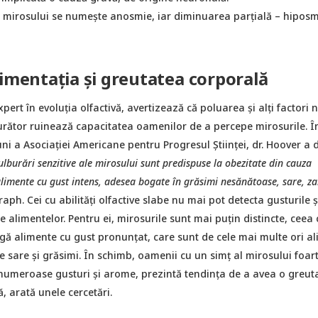
 a mirosului se numește anosmie, iar diminuarea parțială – hiposm
limentația și greutatea corporală
pert în evoluția olfactivă, avertizează că poluarea și alți factori n
urător ruinează capacitatea oamenilor de a percepe mirosurile. Î
ni a Asociației Americane pentru Progresul Științei, dr. Hoover a 
ulburări senzitive ale mirosului sunt predispuse la obezitate din cauza
alimente cu gust intens, adesea bogate în grăsimi nesănătoase, sare, z
aph. Cei cu abilități olfactive slabe nu mai pot detecta gusturile ș
e alimentelor. Pentru ei, mirosurile sunt mai puțin distincte, ceea c
gă alimente cu gust pronunțat, care sunt de cele mai multe ori a
e sare și grăsimi. În schimb, oamenii cu un simț al mirosului foart
 numeroase gusturi și arome, prezintă tendința de a avea o greut
 arată unele cercetări.