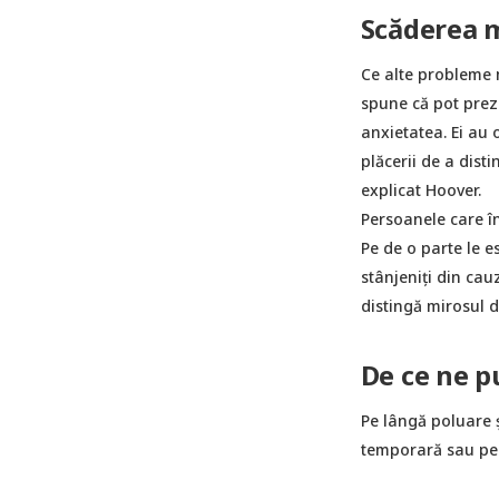
Scăderea m
Ce alte probleme 
spune că pot prez
anxietatea. Ei au o
plăcerii de a dist
explicat Hoover.
Persoanele care în
Pe de o parte le e
stânjeniți din cau
distingă mirosul 
De ce ne p
Pe lângă poluare ș
temporară sau per