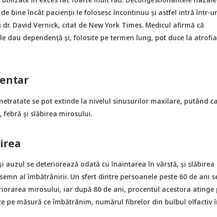
e bine încât pacienții le folosesc încontinuu și astfel intră într-u
ă dr. David Vernick, citat de New York Times. Medicul afirmă că
e dau dependență și, folosite pe termen lung, pot duce la atrofia
dentar
 netratate se pot extinde la nivelul sinusurilor maxilare, putând 
 febră și slăbirea mirosului.
irea
 auzul se deteriorează odată cu înaintarea în vârstă, și slăbirea
semn al îmbătrânirii. Un sfert dintre persoanele peste 60 de ani s
iorarea mirosului, iar după 80 de ani, procentul acestora atinge
e pe măsură ce îmbătrânim, numărul fibrelor din bulbul olfactiv 