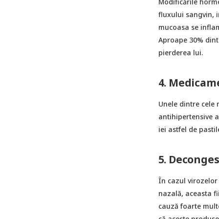
Modificările hormo
fluxului sangvin, 
mucoasa se inflam
Aproape 30% dintr
pierderea lui.
4. Medicam
Unele dintre cele
antihipertensive 
iei astfel de pasti
5. Deconges
În cazul virozelor
nazală, aceasta fi
cauză foarte mult
că aceste produse 