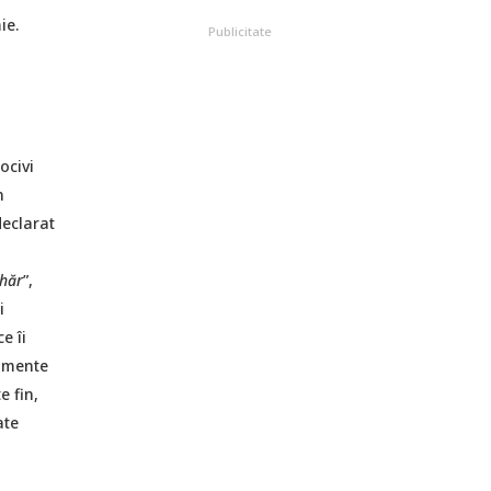
ie.
Publicitate
ocivi
n
declarat
ahăr
”,
i
e îi
limente
e fin,
ate