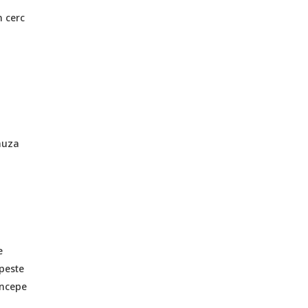
n cerc
cauza
e
 peste
începe