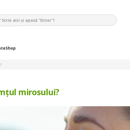
ate
Shop
?
mțul mirosului?