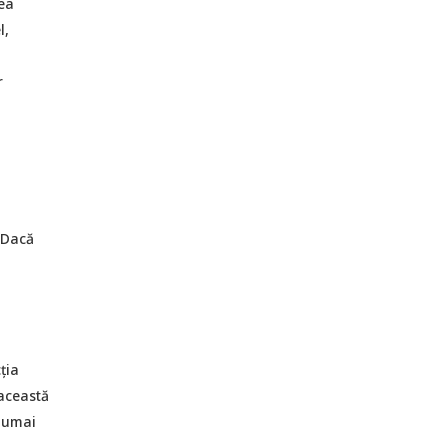
rea
l,
r
 Dacă
ția
 această
Numai