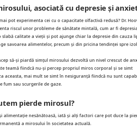
irosului, asociată cu depresie și anxie
mai pot experimenta cei cu o capacitate olfactivă redusă? Dr. Hoo
enta riscul unor probleme de sănătate mintală, cum ar fi depresia
 slabă calitate a vieții și pot ajunge chiar la depresie din cauza li
inge savoarea alimentelor, precum și din pricina tendinței spre izo
cep să-și piardă simțul mirosului dezvoltă un nivel crescut de anx
ste teamă fiindcă nu-și percep propriul miros corporal și se simt
za aceasta, mai mult se simt în nesiguranță fiindcă nu sunt capabi
de fum sau scurgerile de gaze.
utem pierde mirosul?
i alimentație nesănătoasă, iată și alți factori care pot duce la pi
manentă a mirosului în societatea actuală.