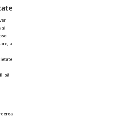
tate
ver
 și
psei
lare, a
ietate.
li să
erderea