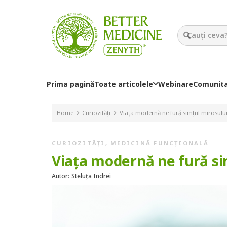
Prima pagină
Toate articolele
Webinare
Comunit
Home
Curiozități
Viața modernă ne fură simțul mirosului
CURIOZITĂȚI
,
MEDICINĂ FUNCȚIONALĂ
Viața modernă ne fură si
Autor:
Steluța Indrei