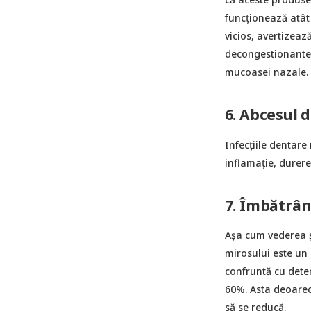
funcționează atât d
vicios, avertizeaz
decongestionantel
mucoasei nazale.
6. Abcesul 
Infecțiile dentare
inflamație, durere,
7. Îmbătrân
Așa cum vederea și
mirosului este un 
confruntă cu deter
60%. Asta deoarec
să se reducă.