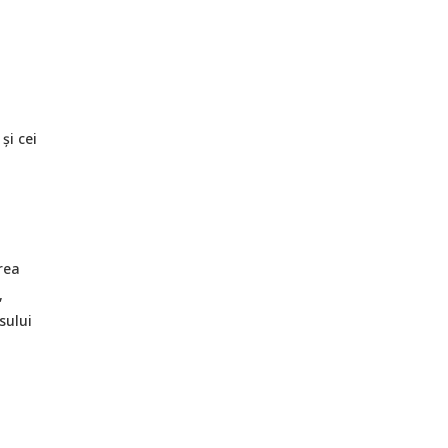
și cei
rea
,
sului