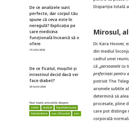
Dispariția totală
De ce analizele sunt
perfecte, dar corpul tău
spune că ceva este în
neregulă? Explicația pe
Mirosul, a
care medicina
funcțională încearcă să o
Dr. Kara Hoover, ex
ofere
15 iulie 2026
din mediul înconj
cadrul unei reuniu
că „
persoanele cu t
De ce ficatul, mușchii și
preferinței pentru 
intestinul decid dacă vei
face diabet?
potrivit The Telegr
29 iunie 2026
aromele subtile al
determină să alea
procesate, pline d
Vezi toate articolele despre:
creier
diabet
hipertensiune
care pot distinge
îmbătrânire
nas înfundat
zinc
corporală normală,