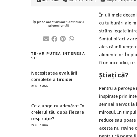
acum 3 ani
Niciun comentariu
Timp citire aprox:
4
În ultimele deceni
cu tulburări ale m
strâns legate într
Simțul olfactiv are
ales că influențe
alimentelor. În pl
fi un incendiu, o 
Necesitatea evaluării
Știați că?
complete a tiroidei
27 iulie 2026
Pentru a percepe m
inspirate prin int
semnal nervos la b
Ce ajunge cu adevărat în
mirosul. În timpul
creierul tău după fiecare
respirație?
reduce sau poate 
22 iulie 2026
acesta nu revine d
pentru că poate fi