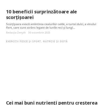
10 beneficii surprinzătoare ale
scorțișoarei
Scorțișoara evocă amintirea ceaiurilor calde, a turtei dulci, a vinului
fiert, care sunt strâns legate de lunile reci și lungi…
Redacția Zenyth
30 octombrie 2023
EXERCIȚII FIZICE ȘI SPORT
,
NUTRIȚIE ȘI DIETĂ
Cei mai buni nutrienți pentru creșterea