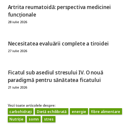
Artrita reumatoidă: perspectiva medicinei
funcționale
28 iulie 2026
Necesitatea evaluării complete a tiroidei
27 iulie 2026
Ficatul sub asediul stresului IV. O nouă
paradigmă pentru sănătatea ficatului
21 iulie 2026
Vezi toate articolele despre:
carbohidrați
Dietă echilibrată
energie
fibre alimentare
Nutriție
somn
stres