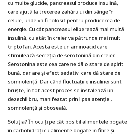
cu multe glucide, pancreasul produce insulină,
care ajută la trecerea zahărului din sânge în
celule, unde va fi folosit pentru producerea de
energie. Cu cât pancreasul eliberează mai multă
insulină, cu atât în creier va pătrunde mai mult
triptofan. Acesta este un aminoacid care
stimulează secreția de serotonină din creier.
Serotonina este cea care ne dă o stare de spirit
bună, dar are și efect sedativ, care dă stare de
somnolență. Dar când fluctuațiile insulinei sunt
bruște, în tot acest proces se instalează un
dezechilibru, manifestat prin lipsa atenției,
somnolență și oboseală.
Soluția? Înlocuiți pe cât posibil alimentele bogate
în carbohidrați cu alimente bogate în fibre și