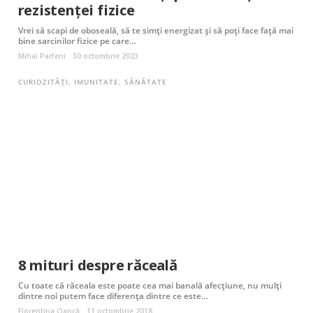
rezistenței fizice
Vrei să scapi de oboseală, să te simți energizat și să poți face față mai
bine sarcinilor fizice pe care…
Mihai Parfeni
30 octombrie 2023
CURIOZITĂȚI
,
IMUNITATE
,
SĂNĂTATE
8 mituri despre răceală
Cu toate că răceala este poate cea mai banală afecțiune, nu mulți
dintre noi putem face diferența dintre ce este…
Florentina Oancă
11 octombrie 2018