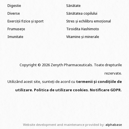
Digestie
Sănătate
Diverse
Sănătatea copilului
Exerciții fizice și sport
Stres și echilibru emoțional
Frumusețe
Tiroidita Hashimoto
Imunitate
Vitamine și minerale
Copyright © 2026 Zenyth Pharmaceuticals. Toate drepturile
rezervate.
Utilizând acest site, sunteți de acord cu
termenii și condițiile de
utilizare
.
Politica de utilizare cookie
s
.
Notificare GDPR
.
Website development and maintenance provided by:
alphabase