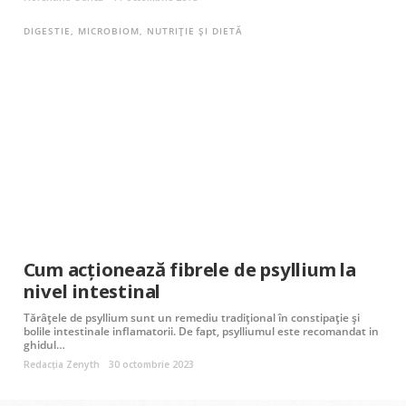
DIGESTIE
,
MICROBIOM
,
NUTRIȚIE ȘI DIETĂ
Cum acţionează fibrele de psyllium la
nivel intestinal
Tărâțele de psyllium sunt un remediu tradițional în constipație și
bolile intestinale inflamatorii. De fapt, psylliumul este recomandat in
ghidul…
Redacția Zenyth
30 octombrie 2023