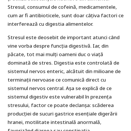
Stresul, consumul de cofeină, medicamentele,
cum ar fi antibioticele, sunt doar câțiva factori ce
interferează cu digestia alimentelor.
Stresul este deosebit de important atunci când
vine vorba despre funcția digestivă. Iar, din
păcate, tot mai mulți oameni duc o viață
dominată de stres. Digestia este controlată de
sistemul nervos enteric, alcătuit din milioane de
terminații nervoase ce comunică direct cu
sistemul nervos central. Așa se explică de ce
sistemul digestiv este vulnerabil în prezența
stresului, factor ce poate declanșa: scăderea
producției de sucuri gastrice esențiale digerării
hranei, motilitate intestinală anormală,
favorizând diareea sau constipația,