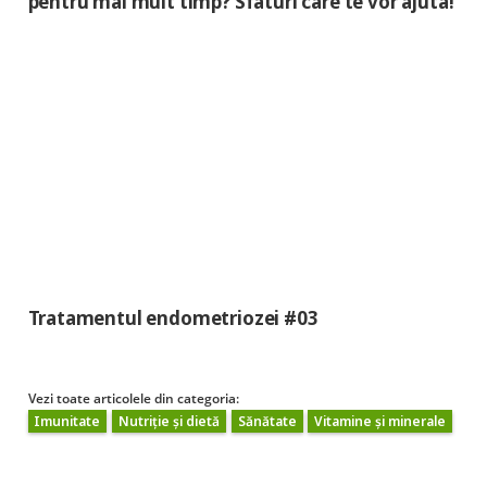
pentru mai mult timp? Sfaturi care te vor ajuta!
Tratamentul endometriozei #03
Vezi toate articolele din categoria:
Imunitate
Nutriție și dietă
Sănătate
Vitamine și minerale