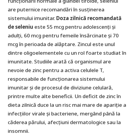
funcționării normale a glandei tiroide, seleniul
are puternice recomandări în susținerea
sistemului imunitar.
Doza zilnică recomandată
de seleniu
este 55 mcg pentru adolescenţi şi
adulţi, 60 mcg pentru femeile însărcinate şi 70
mcg în perioada de alăptare. Zincul este unul
dintre oligoelementele cu un rol foarte studiat în
imunitate. Studiile arată că organismul are
nevoie de zinc pentru a activa celulele T,
responsabile de funcționarea sistemului
imunitar și de procesul de diviziune celulară,
printre multe alte beneficii. Un deficit de zinc în
dieta zilnică duce la un risc mai mare de apariție a
infecțiilor virale și bacteriene, mergând până la
căderea părului, afecțiuni dermatologice sau la
insomnii.