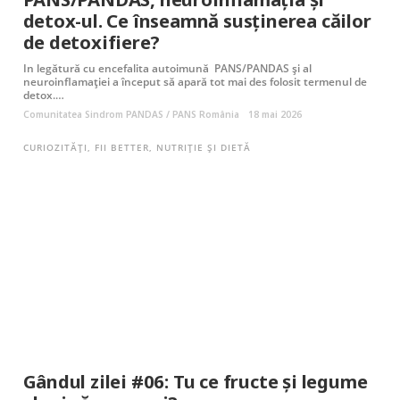
detox-ul. Ce înseamnă susținerea căilor
de detoxifiere?
In legătură cu encefalita autoimună PANS/PANDAS și al
neuroinflamației a început să apară tot mai des folosit termenul de
detox.…
Comunitatea Sindrom PANDAS / PANS România
18 mai 2026
CURIOZITĂȚI
,
FII BETTER
,
NUTRIȚIE ȘI DIETĂ
Gândul zilei #06: Tu ce fructe și legume