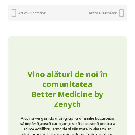
Articolul anterior
Articolul următor
Vino alături de noi în
comunitatea
Better Medicine by
Zenyth
Aici, nu vei găsi doar un grup, ci o familie bucuroasă
să împărtășească cunoștințe și să te susțină pentru a
aduce echilibru, armonie și sănătate în viața ta. În
plus, ai acces la cele mai noi informații de sănătate,