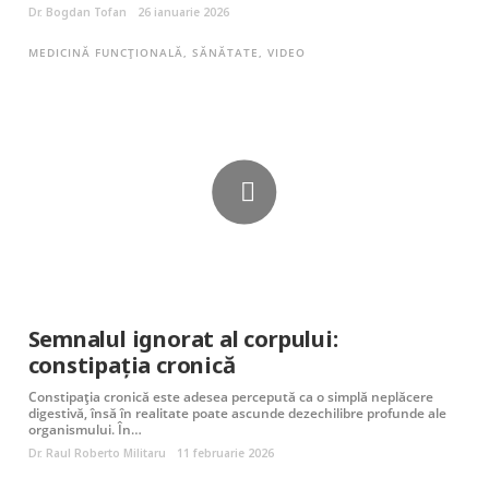
Dr. Bogdan Tofan
26 ianuarie 2026
MEDICINĂ FUNCȚIONALĂ
,
SĂNĂTATE
,
VIDEO
Semnalul ignorat al corpului:
constipația cronică
Constipația cronică este adesea percepută ca o simplă neplăcere
digestivă, însă în realitate poate ascunde dezechilibre profunde ale
organismului. În…
Dr. Raul Roberto Militaru
11 februarie 2026