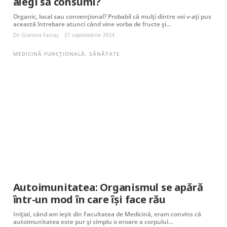
alegi să consumi?
Organic, local sau convențional? Probabil că mulți dintre voi v-ați pus
această întrebare atunci când vine vorba de fructe și…
Dr. Gianina Farcaș
27 septembrie 2024
MEDICINĂ FUNCȚIONALĂ
,
SĂNĂTATE
Autoimunitatea: Organismul se apără
ȋntr-un mod ȋn care ȋşi face rău
Iniţial, când am ieşit din Facultatea de Medicină, eram convins că
autoimunitatea este pur şi simplu o eroare a corpului…