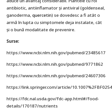
aduce un avantaj considerabil. Plantele cu rol
antibiotic, antiinflamator și antiviral (goldenseal,
ganoderma,
quercetin
) se dovedesc a fi atât o
armă în lupta cu simptomele deja instalate, cât
și o bună modalitate de prevenire.
Surse:
https://www.ncbi.nlm.nih.gov/pubmed/23485617
https://www.ncbi.nlm.nih.gov/pubmed/9771862
https://www.ncbi.nlm.nih.gov/pubmed/24607306
https://link.springer.com/article/10.1007%2FBF025
https://fdc.nal.usda.gov/fdc-app.html#/food-
details/170187/nutrients