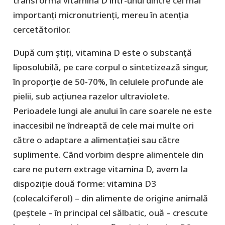
transformă vitamina D într-unul dintre cei mai
importanți micronutrienți, mereu în atenția
cercetătorilor.
După cum știți, vitamina D este o substanță
liposolubilă, pe care corpul o sintetizează singur,
în proporție de 50-70%, în celulele profunde ale
pielii, sub acțiunea razelor ultraviolete.
Perioadele lungi ale anului în care soarele ne este
inaccesibil ne îndreaptă de cele mai multe ori
către o adaptare a alimentației sau către
suplimente. Când vorbim despre alimentele din
care ne putem extrage vitamina D, avem la
dispoziție două forme: vitamina D3
(colecalciferol) – din alimente de origine animală
(peștele – în principal cel sălbatic, ouă – crescute