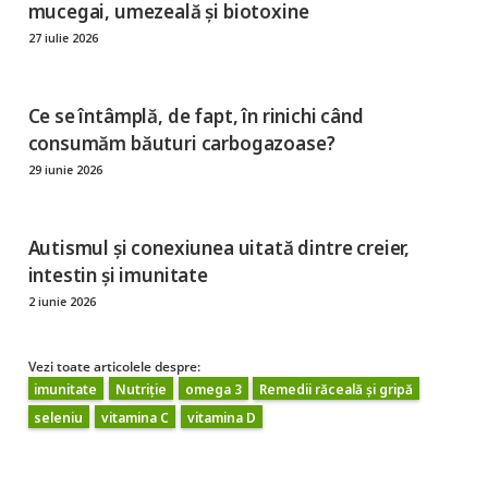
mucegai, umezeală și biotoxine
27 iulie 2026
Ce se întâmplă, de fapt, în rinichi când
consumăm băuturi carbogazoase?
29 iunie 2026
Autismul și conexiunea uitată dintre creier,
intestin și imunitate
2 iunie 2026
Vezi toate articolele despre:
imunitate
Nutriție
omega 3
Remedii răceală și gripă
seleniu
vitamina C
vitamina D