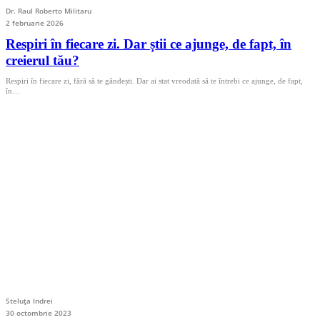
Dr. Raul Roberto Militaru
2 februarie 2026
Respiri în fiecare zi. Dar știi ce ajunge, de fapt, în
creierul tău?
Respiri în fiecare zi, fără să te gândești. Dar ai stat vreodată să te întrebi ce ajunge, de fapt,
în…
Steluța Indrei
30 octombrie 2023