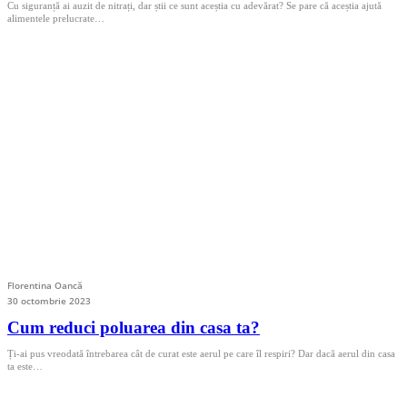
Cu siguranță ai auzit de nitrați, dar știi ce sunt aceștia cu adevărat? Se pare că aceștia ajută
alimentele prelucrate…
Florentina Oancă
30 octombrie 2023
Cum reduci poluarea din casa ta?
Ți-ai pus vreodată întrebarea cât de curat este aerul pe care îl respiri? Dar dacă aerul din casa
ta este…