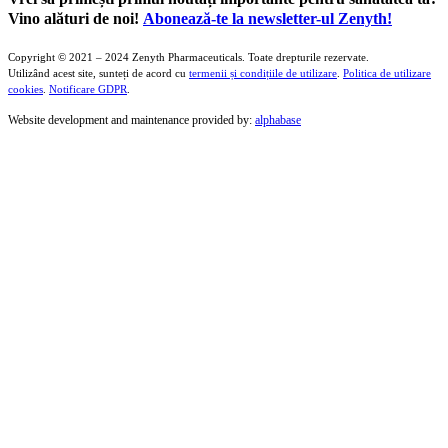
Vino alături de noi!
Abonează-te la newsletter-ul Zenyth!
Copyright © 2021 – 2024 Zenyth Pharmaceuticals. Toate drepturile rezervate.
Utilizând acest site, sunteți de acord cu
termenii și condițiile de utilizare
.
Politica de utilizare
cookies
.
Notificare GDPR
.
Website development and maintenance provided by:
alphabase