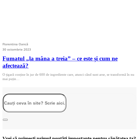
Florentina Oancă
30 octombrie 2023
Fumatul „la mâna a treia” – ce este și cum ne
afectează?
O țigară conține în jur de 600 de ingrediente care, atunci când sunt arse, se transformă în nu
mai puțin…
Vrei să primești primul noutăți importante pentru sănătatea ta?