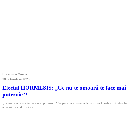
Florentina Oancă
30 octombrie 2023
Efectul HORMESIS: „Ce nu te omoară te face mai
puternic“!
„Ce nu te omoară te face mai puternic!“ Se pare că afirmația filosofului Friedrich Nietzsche
ar conține mai mult de…