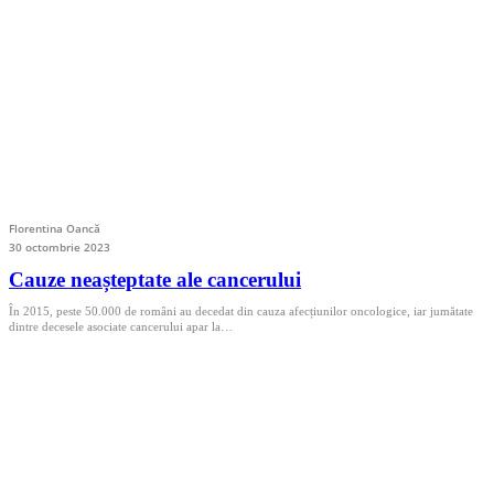
Florentina Oancă
30 octombrie 2023
Cauze neașteptate ale cancerului
În 2015, peste 50.000 de români au decedat din cauza afecțiunilor oncologice, iar jumătate
dintre decesele asociate cancerului apar la…