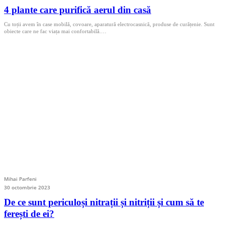
4 plante care purifică aerul din casă
Cu toții avem în case mobilă, covoare, aparatură electrocasnică, produse de curățenie. Sunt
obiecte care ne fac viața mai confortabilă.…
Mihai Parfeni
30 octombrie 2023
De ce sunt periculoși nitrații și nitriții și cum să te
ferești de ei?