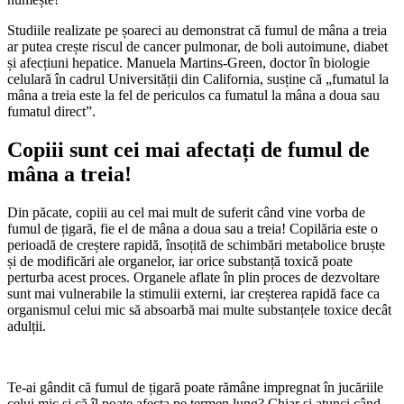
Studiile realizate pe șoareci au demonstrat că fumul de mâna a treia
ar putea crește riscul de cancer pulmonar, de boli autoimune, diabet
și afecțiuni hepatice. Manuela Martins-Green, doctor în biologie
celulară în cadrul Universității din California, susține că „fumatul la
mâna a treia este la fel de periculos ca fumatul la mâna a doua sau
fumatul direct”.
Copiii sunt cei mai afectați de fumul de
mâna a treia!
Din păcate, copiii au cel mai mult de suferit când vine vorba de
fumul de țigară, fie el de mâna a doua sau a treia! Copilăria este o
perioadă de creștere rapidă, însoțită de schimbări metabolice bruște
și de modificări ale organelor, iar orice substanță toxică poate
perturba acest proces. Organele aflate în plin proces de dezvoltare
sunt mai vulnerabile la stimulii externi, iar creșterea rapidă face ca
organismul celui mic să absoarbă mai multe substanțele toxice decât
adulții.
Te-ai gândit că fumul de țigară poate rămâne impregnat în jucăriile
celui mic și că îl poate afecta pe termen lung? Chiar și atunci când