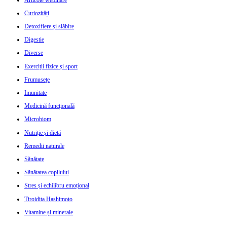
Curiozități
Detoxifiere și slăbire
Digestie
Diverse
Exerciții fizice și sport
Frumusețe
Imunitate
Medicină funcțională
Microbiom
Nutriție și dietă
Remedii naturale
Sănătate
Sănătatea copilului
Stres și echilibru emoțional
Tiroidita Hashimoto
Vitamine și minerale