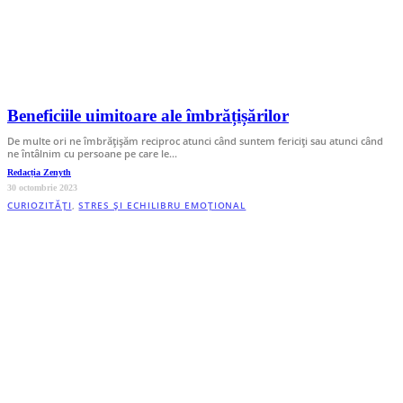
Beneficiile uimitoare ale îmbrățișărilor
De multe ori ne îmbrățișăm reciproc atunci când suntem fericiți sau atunci când
ne întâlnim cu persoane pe care le…
Redacția Zenyth
30 octombrie 2023
CURIOZITĂȚI
,
STRES ȘI ECHILIBRU EMOȚIONAL