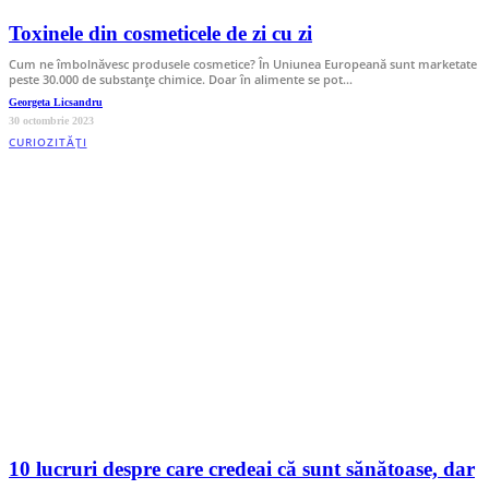
Toxinele din cosmeticele de zi cu zi
Cum ne îmbolnăvesc produsele cosmetice? În Uniunea Europeană sunt marketate
peste 30.000 de substanțe chimice. Doar în alimente se pot…
Georgeta Licsandru
30 octombrie 2023
CURIOZITĂȚI
10 lucruri despre care credeai că sunt sănătoase, dar