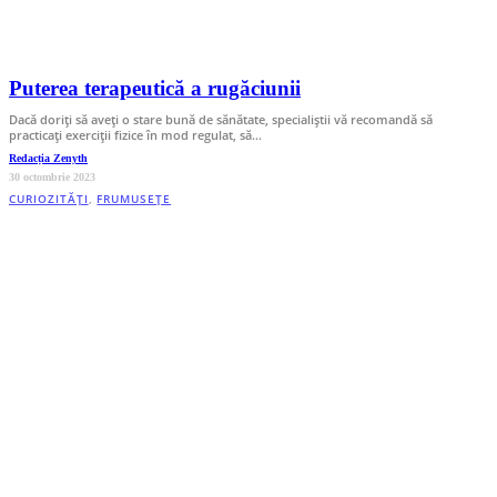
Puterea terapeutică a rugăciunii
Dacă doriți să aveți o stare bună de sănătate, specialiștii vă recomandă să
practicați exerciții fizice în mod regulat, să…
Redacția Zenyth
30 octombrie 2023
CURIOZITĂȚI
,
FRUMUSEȚE