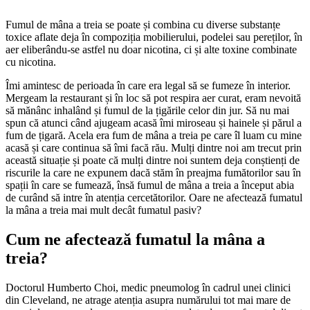
Fumul de mâna a treia se poate și combina cu diverse substanțe
toxice aflate deja în compoziția mobilierului, podelei sau pereților, în
aer eliberându-se astfel nu doar nicotina, ci și alte toxine combinate
cu nicotina.
Îmi amintesc de perioada în care era legal să se fumeze în interior.
Mergeam la restaurant și în loc să pot respira aer curat, eram nevoită
să mănânc inhalând și fumul de la țigările celor din jur. Să nu mai
spun că atunci când ajugeam acasă îmi miroseau și hainele și părul a
fum de țigară. Acela era fum de mâna a treia pe care îl luam cu mine
acasă și care continua să îmi facă rău. Mulți dintre noi am trecut prin
această situație și poate că mulți dintre noi suntem deja conștienți de
riscurile la care ne expunem dacă stăm în preajma fumătorilor sau în
spații în care se fumează, însă fumul de mâna a treia a început abia
de curând să intre în atenția cercetătorilor. Oare ne afectează fumatul
la mâna a treia mai mult decât fumatul pasiv?
Cum ne afectează fumatul la mâna a
treia?
Doctorul Humberto Choi, medic pneumolog în cadrul unei clinici
din Cleveland, ne atrage atenția asupra numărului tot mai mare de