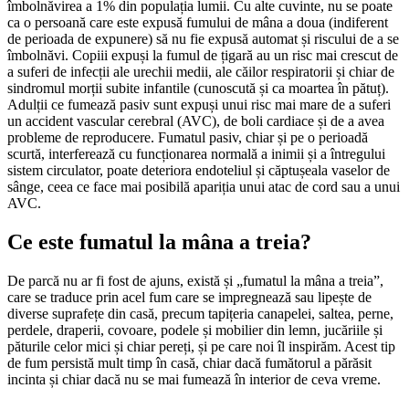
îmbolnăvirea a 1% din populația lumii. Cu alte cuvinte, nu se poate
ca o persoană care este expusă fumului de mâna a doua (indiferent
de perioada de expunere) să nu fie expusă automat și riscului de a se
îmbolnăvi. Copiii expuși la fumul de țigară au un risc mai crescut de
a suferi de infecții ale urechii medii, ale căilor respiratorii și chiar de
sindromul morții subite infantile (cunoscută și ca moartea în pătuț).
Adulții ce fumează pasiv sunt expuși unui risc mai mare de a suferi
un accident vascular cerebral (AVC), de boli cardiace și de a avea
probleme de reproducere. Fumatul pasiv, chiar și pe o perioadă
scurtă, interferează cu funcționarea normală a inimii și a întregului
sistem circulator, poate deteriora endoteliul și căptușeala vaselor de
sânge, ceea ce face mai posibilă apariția unui atac de cord sau a unui
AVC.
Ce este fumatul la mâna a treia?
De parcă nu ar fi fost de ajuns, există și „fumatul la mâna a treia”,
care se traduce prin acel fum care se impregnează sau lipește de
diverse suprafețe din casă, precum tapițeria canapelei, saltea, perne,
perdele, draperii, covoare, podele și mobilier din lemn, jucăriile și
păturile celor mici și chiar pereți, și pe care noi îl inspirăm. Acest tip
de fum persistă mult timp în casă, chiar dacă fumătorul a părăsit
incinta și chiar dacă nu se mai fumează în interior de ceva vreme.