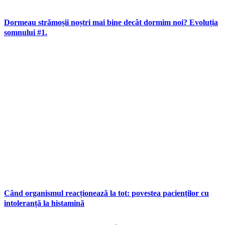
Dormeau strămoșii noștri mai bine decât dormim noi? Evoluția
somnului #1.
Când organismul reacționează la tot: povestea pacienților cu
intoleranță la histamină