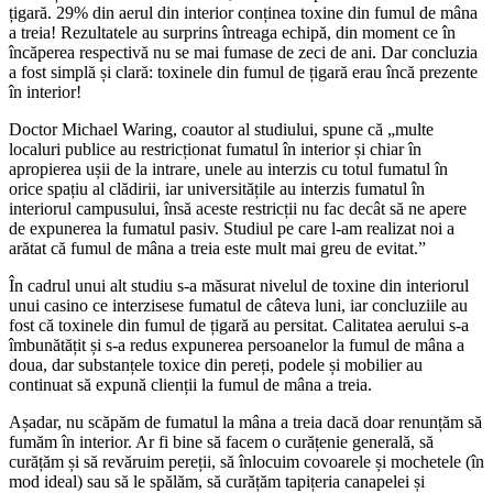
țigară. 29% din aerul din interior conținea toxine din fumul de mâna
a treia! Rezultatele au surprins întreaga echipă, din moment ce în
încăperea respectivă nu se mai fumase de zeci de ani. Dar concluzia
a fost simplă și clară: toxinele din fumul de țigară erau încă prezente
în interior!
Doctor Michael Waring, coautor al studiului, spune că „multe
localuri publice au restricționat fumatul în interior și chiar în
apropierea ușii de la intrare, unele au interzis cu totul fumatul în
orice spațiu al clădirii, iar universitățile au interzis fumatul în
interiorul campusului, însă aceste restricții nu fac decât să ne apere
de expunerea la fumatul pasiv. Studiul pe care l-am realizat noi a
arătat că fumul de mâna a treia este mult mai greu de evitat.”
În cadrul unui alt studiu s-a măsurat nivelul de toxine din interiorul
unui casino ce interzisese fumatul de câteva luni, iar concluziile au
fost că toxinele din fumul de țigară au persitat. Calitatea aerului s-a
îmbunătățit și s-a redus expunerea persoanelor la fumul de mâna a
doua, dar substanțele toxice din pereți, podele și mobilier au
continuat să expună clienții la fumul de mâna a treia.
Așadar, nu scăpăm de fumatul la mâna a treia dacă doar renunțăm să
fumăm în interior. Ar fi bine să facem o curățenie generală, să
curățăm și să revăruim pereții, să înlocuim covoarele și mochetele (în
mod ideal) sau să le spălăm, să curățăm tapițeria canapelei și