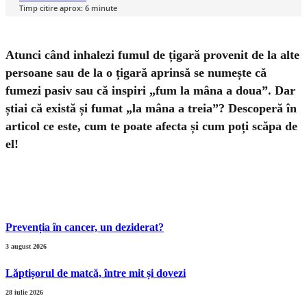
Timp citire aprox:
6
minute
Atunci când inhalezi fumul de țigară provenit de la alte
persoane sau de la o țigară aprinsă se numește că
fumezi pasiv sau că inspiri „fum la mâna a doua”. Dar
știai că există și fumat „la mâna a treia”? Descoperă în
articol ce este, cum te poate afecta și cum poți scăpa de
el!
Prevenția ȋn cancer, un deziderat?
3 august 2026
Lăptișorul de matcă, între mit și dovezi
28 iulie 2026