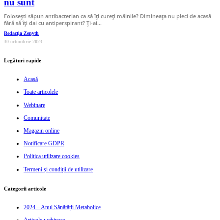
nu sunt
Folosești săpun antibacterian ca să îți cureți mâinile? Dimineața nu pleci de acasă
fără să îți dai cu antiperspirant? Ți-ai…
Redacția Zenyth
30 octombrie 2023
Legături rapide
Acasă
Toate articolele
Webinare
Comunitate
Magazin online
Notificare GDPR
Politica utilizare cookies
Termeni și condiții de utilizare
Categorii articole
2024 – Anul Sănătății Metabolice
Articole webinare