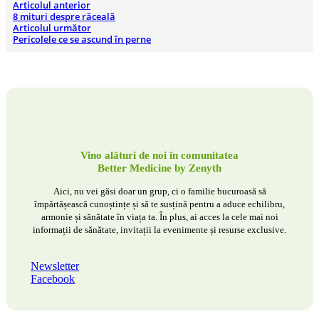
Articolul anterior
8 mituri despre răceală
Articolul următor
Pericolele ce se ascund în perne
Vino alături de noi în comunitatea
Better Medicine by Zenyth
Aici, nu vei găsi doar un grup, ci o familie bucuroasă să
împărtășească cunoștințe și să te susțină pentru a aduce echilibru,
armonie și sănătate în viața ta. În plus, ai acces la cele mai noi
informații de sănătate, invitații la evenimente și resurse exclusive.
Newsletter
Facebook