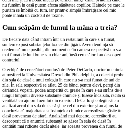
nu fumăm în casă putem afecta sănătatea copiilor. Hainele pe care le
purtăm se îmbibă cu fum, iar printr-o simplă îmbrățișare cel mic
poate inhala un cocktail de toxine.
Cum scăpăm de fumul la mâna a treia?
De fiecare dată când intrăm într-un restaurant în care s-a fumat,
suntem expuși substanțelor toxice din țigări. Avem tendința să
credem că nu e posibil, din moment ce în camera respectivă nu s-a
mai fumat de luni bune sau chiar ani, însă cercetătorii au descoperit
contrariul.
O echipă de cercetători condusă de Peter DeCarlo, doctor în chimia
atmosferei la Universitatea Drexel din Philadelphia, a colectat probe
din sala de clasă a unui colegiu în care nu s-a mai fumat de ani de
zile. În sala respectivă se aflau 25 de bănci pentru elevi, pereți din
cărămidă vopsită, podea acoperită cu gresie în care s-au strâns de-a
lungul timpului diverse substanțe chimice și fusese încălzită, răcită și
ventilată cu ajutorul aerului din exterior. DeCarlo și colegii săi au
analizat aerul din sala de clasă și pe cel din exterior și au ajuns la
concluzia că majoritatea substanțelor chimice aerosolizate găsite în
clasă proveneau de afară. Analizând mai departe, cercetătorii au
descoperit că o anumită substanță se găsea în sala de clasă în
cantități mai ridicate decât altele, iar aceasta provenea din fumul de