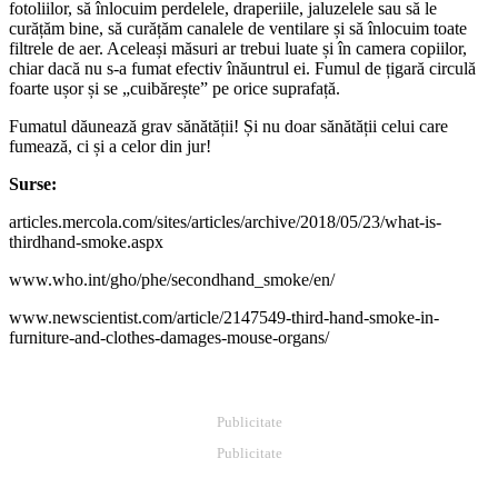
fotoliilor, să înlocuim perdelele, draperiile, jaluzelele sau să le
curățăm bine, să curățăm canalele de ventilare și să înlocuim toate
filtrele de aer. Aceleași măsuri ar trebui luate și în camera copiilor,
chiar dacă nu s-a fumat efectiv înăuntrul ei. Fumul de țigară circulă
foarte ușor și se „cuibărește” pe orice suprafață.
Fumatul dăunează grav sănătății! Și nu doar sănătății celui care
fumează, ci și a celor din jur!
Surse:
articles.mercola.com/sites/articles/archive/2018/05/23/what-is-
thirdhand-smoke.aspx
www.who.int/gho/phe/secondhand_smoke/en/
www.newscientist.com/article/2147549-third-hand-smoke-in-
furniture-and-clothes-damages-mouse-organs/
Publicitate
Publicitate