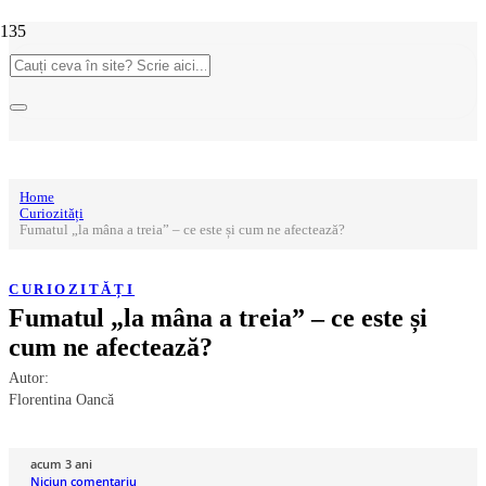
Home
Curiozități
Fumatul „la mâna a treia” – ce este și cum ne afectează?
CURIOZITĂȚI
Fumatul „la mâna a treia” – ce este și
cum ne afectează?
Autor:
Florentina Oancă
acum 3 ani
Niciun comentariu