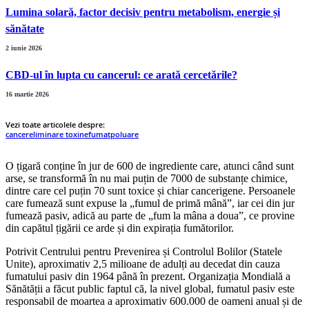
Lumina solară, factor decisiv pentru metabolism, energie și
sănătate
2 iunie 2026
CBD-ul în lupta cu cancerul: ce arată cercetările?
16 martie 2026
Vezi toate articolele despre:
cancer
eliminare toxine
fumat
poluare
O țigară conține în jur de 600 de ingrediente care, atunci când sunt
arse, se transformă în nu mai puțin de 7000 de substanțe chimice,
dintre care cel puțin 70 sunt toxice și chiar cancerigene. Persoanele
care fumează sunt expuse la „fumul de primă mână”, iar cei din jur
fumează pasiv, adică au parte de „fum la mâna a doua”, ce provine
din capătul țigării ce arde și din expirația fumătorilor.
Potrivit Centrului pentru Prevenirea și Controlul Bolilor (Statele
Unite), aproximativ 2,5 milioane de adulți au decedat din cauza
fumatului pasiv din 1964 până în prezent. Organizația Mondială a
Sănătății a făcut public faptul că, la nivel global, fumatul pasiv este
responsabil de moartea a aproximativ 600.000 de oameni anual și de