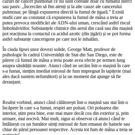
cazuri de cancer pulmonar ce nu sunt corelate doar cu fumatul direct
sau pasiv. „Încercăm să fim atenți și la alte cauze ale cancerului
pulmonar, pe lângă expunerea directă la fumul de țigară.” Există
studii care au constatat că expunerea la fumul de mâna a treia ar
putea provoca modificări ale ADN-ului uman, crescând astfel riscul
îmbolnăvirilor. Substanțele chimice din aerul din casă sau din mașină
pot reacționa la contactul cu acidul azotic (din țigări) și se pot forma
astfel substanțe cancerigene pe care noi le inhalăm.
În ciuda lipsei unor dovezi solide, George Matt, profesor de
psihologie în cadrul Universității de Stat din San Diego, este de
părere că fumul de mâna a treia poate avea efecte pe termen lung
asupra sănătății noastre. Atunci când ne urcăm într-o mașină în care
s-a fumat, simțim imediat mirosul de fum impregnat în tapițerie (mai
ales dacă suntem nefumători) și la un moment dat ajunge să fie
deranjant.
Realist vorbind, atunci când călătorești într-o mașină sau stai într-o
încăpere în care s-a fumat, respiri aer poluat. Ori poluarea din
interior, știm prea bine, este mai mare decât cea din exterior și, prin
urmare, mai nocivă. Mai mult, sigur ai observat că atunci când te
întâlnești cu un fumător simți mirosul de fum emanat de hainele sau
chiar de părul persoanei respective. Acesta tot fum de mâna a treia se
numește!