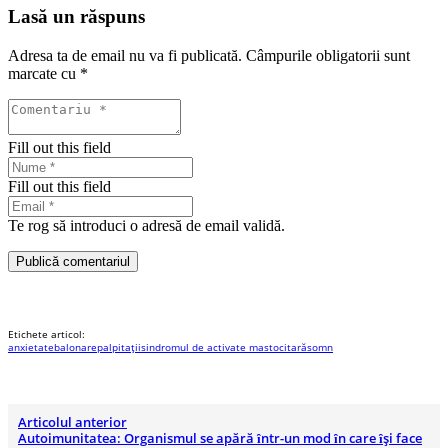
Lasă un răspuns
Adresa ta de email nu va fi publicată.
Câmpurile obligatorii sunt
marcate cu
*
Fill out this field
Fill out this field
Te rog să introduci o adresă de email validă.
Publică comentariul
Etichete articol:
anxietate
balonare
palpitații
sindromul de activate mastocitară
somn
Articolul anterior
Autoimunitatea: Organismul se apără ȋntr-un mod ȋn care ȋşi face