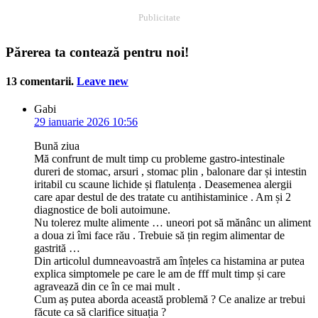
Publicitate
Părerea ta contează pentru noi!
13
comentarii
.
Leave new
Gabi
29 ianuarie 2026 10:56
Bună ziua
Mă confrunt de mult timp cu probleme gastro-intestinale
dureri de stomac, arsuri , stomac plin , balonare dar și intestin
iritabil cu scaune lichide și flatulența . Deasemenea alergii
care apar destul de des tratate cu antihistaminice . Am și 2
diagnostice de boli autoimune.
Nu tolerez multe alimente … uneori pot să mănânc un aliment
a doua zi îmi face rău . Trebuie să țin regim alimentar de
gastrită …
Din articolul dumneavoastră am înțeles ca histamina ar putea
explica simptomele pe care le am de fff mult timp și care
agravează din ce în ce mai mult .
Cum aș putea aborda această problemă ? Ce analize ar trebui
făcute ca să clarifice situația ?