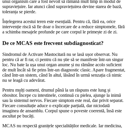
unui organism care a fost nevoit să rămână mult timp în modul de
supraviețuire. Iar atunci când supraviețuirea devine starea de bază,
toleranța se pierde.
Înțelegerea acestui teren este esențială. Pentru că, fără ea, orice
intervenție riscă să fie doar o încercare de a reduce simptomele, fără
a schimba mesajele profunde pe care corpul le primește zi de zi.
De ce MCAS este frecvent subdiagnosticat?
Sindromul de Activare Mastocitară nu se lasă ușor observat. Nu
pentru că ar fi rar, ci pentru că nu știe să se manifeste într-un singur
loc. Nu bate la ușa unui organ anume și nu rămâne acolo suficient
de mult încât să fie prins într-un diagnostic clasic. Apare fragmentat,
când într-un sistem, când în altul, lăsând în urmă senzația că nimic
nu se leagă cu adevărat.
Pentru mulți oameni, drumul până la un răspuns este lung și
obositor. Începe cu intestinele, continuă cu pielea, ajunge la inimă
sau la sistemul nervos. Fiecare simptom este real, dar privit separat.
Fiecare consultație aduce o explicație parțială, dar niciodată
imaginea de ansamblu. Corpul spune o poveste coerentă, însă este
ascultat pe bucăți.
MCAS nu respectă granițele specialităților medicale. Iar medicina,