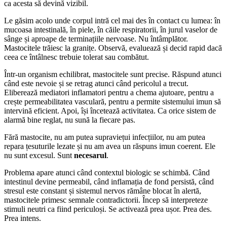
ca acesta să devină vizibil.
Le găsim acolo unde corpul intră cel mai des în contact cu lumea: în
mucoasa intestinală, în piele, în căile respiratorii, în jurul vaselor de
sânge și aproape de terminațiile nervoase. Nu întâmplător.
Mastocitele trăiesc la granițe. Observă, evaluează și decid rapid dacă
ceea ce întâlnesc trebuie tolerat sau combătut.
Într-un organism echilibrat, mastocitele sunt precise. Răspund atunci
când este nevoie și se retrag atunci când pericolul a trecut.
Eliberează mediatori inflamatori pentru a chema ajutoare, pentru a
crește permeabilitatea vasculară, pentru a permite sistemului imun să
intervină eficient. Apoi, își încetează activitatea. Ca orice sistem de
alarmă bine reglat, nu sună la fiecare pas.
Fără mastocite, nu am putea supraviețui infecțiilor, nu am putea
repara țesuturile lezate și nu am avea un răspuns imun coerent. Ele
nu sunt excesul. Sunt
necesarul
.
Problema apare atunci când contextul biologic se schimbă. Când
intestinul devine permeabil, când inflamația de fond persistă, când
stresul este constant și sistemul nervos rămâne blocat în alertă,
mastocitele primesc semnale contradictorii. Încep să interpreteze
stimuli neutri ca fiind periculoși. Se activează prea ușor. Prea des.
Prea intens.