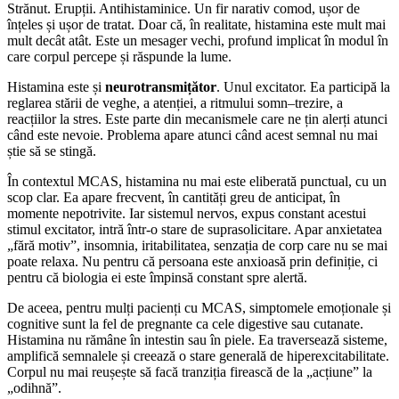
Strănut. Erupții. Antihistaminice. Un fir narativ comod, ușor de
înțeles și ușor de tratat. Doar că, în realitate, histamina este mult mai
mult decât atât. Este un mesager vechi, profund implicat în modul în
care corpul percepe și răspunde la lume.
Histamina este și
neurotransmițător
. Unul excitator. Ea participă la
reglarea stării de veghe, a atenției, a ritmului somn–trezire, a
reacțiilor la stres. Este parte din mecanismele care ne țin alerți atunci
când este nevoie. Problema apare atunci când acest semnal nu mai
știe să se stingă.
În contextul MCAS, histamina nu mai este eliberată punctual, cu un
scop clar. Ea apare frecvent, în cantități greu de anticipat, în
momente nepotrivite. Iar sistemul nervos, expus constant acestui
stimul excitator, intră într-o stare de suprasolicitare. Apar anxietatea
„fără motiv”, insomnia, iritabilitatea, senzația de corp care nu se mai
poate relaxa. Nu pentru că persoana este anxioasă prin definiție, ci
pentru că biologia ei este împinsă constant spre alertă.
De aceea, pentru mulți pacienți cu MCAS, simptomele emoționale și
cognitive sunt la fel de pregnante ca cele digestive sau cutanate.
Histamina nu rămâne în intestin sau în piele. Ea traversează sisteme,
amplifică semnalele și creează o stare generală de hiperexcitabilitate.
Corpul nu mai reușește să facă tranziția firească de la „acțiune” la
„odihnă”.