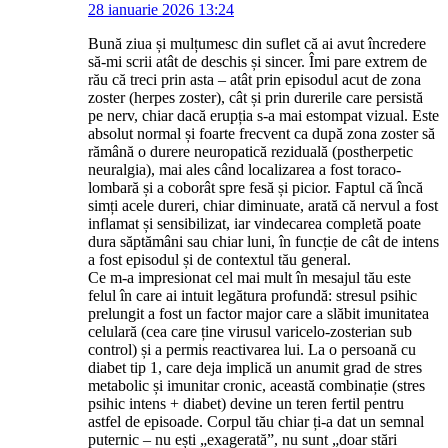
28 ianuarie 2026 13:24
Bună ziua și mulțumesc din suflet că ai avut încredere
să-mi scrii atât de deschis și sincer. Îmi pare extrem de
rău că treci prin asta – atât prin episodul acut de zona
zoster (herpes zoster), cât și prin durerile care persistă
pe nerv, chiar dacă erupția s-a mai estompat vizual. Este
absolut normal și foarte frecvent ca după zona zoster să
rămână o durere neuropatică reziduală (postherpetic
neuralgia), mai ales când localizarea a fost toraco-
lombară și a coborât spre fesă și picior. Faptul că încă
simți acele dureri, chiar diminuate, arată că nervul a fost
inflamat și sensibilizat, iar vindecarea completă poate
dura săptămâni sau chiar luni, în funcție de cât de intens
a fost episodul și de contextul tău general.
Ce m-a impresionat cel mai mult în mesajul tău este
felul în care ai intuit legătura profundă: stresul psihic
prelungit a fost un factor major care a slăbit imunitatea
celulară (cea care ține virusul varicelo-zosterian sub
control) și a permis reactivarea lui. La o persoană cu
diabet tip 1, care deja implică un anumit grad de stres
metabolic și imunitar cronic, această combinație (stres
psihic intens + diabet) devine un teren fertil pentru
astfel de episoade. Corpul tău chiar ți-a dat un semnal
puternic – nu ești „exagerată”, nu sunt „doar stări