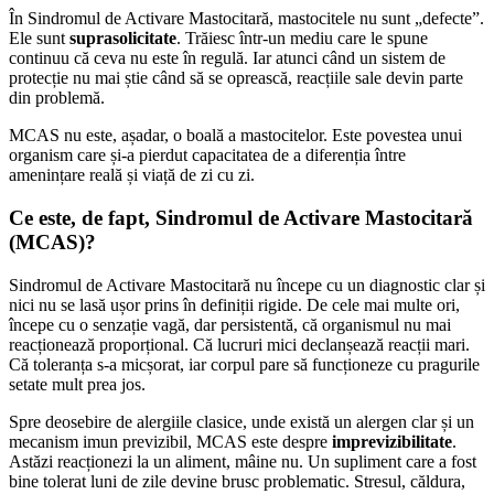
În Sindromul de Activare Mastocitară, mastocitele nu sunt „defecte”.
Ele sunt
suprasolicitate
. Trăiesc într-un mediu care le spune
continuu că ceva nu este în regulă. Iar atunci când un sistem de
protecție nu mai știe când să se oprească, reacțiile sale devin parte
din problemă.
MCAS nu este, așadar, o boală a mastocitelor. Este povestea unui
organism care și-a pierdut capacitatea de a diferenția între
amenințare reală și viață de zi cu zi.
Ce este, de fapt, Sindromul de Activare Mastocitară
(MCAS)?
Sindromul de Activare Mastocitară nu începe cu un diagnostic clar și
nici nu se lasă ușor prins în definiții rigide. De cele mai multe ori,
începe cu o senzație vagă, dar persistentă, că organismul nu mai
reacționează proporțional. Că lucruri mici declanșează reacții mari.
Că toleranța s-a micșorat, iar corpul pare să funcționeze cu pragurile
setate mult prea jos.
Spre deosebire de alergiile clasice, unde există un alergen clar și un
mecanism imun previzibil, MCAS este despre
imprevizibilitate
.
Astăzi reacționezi la un aliment, mâine nu. Un supliment care a fost
bine tolerat luni de zile devine brusc problematic. Stresul, căldura,