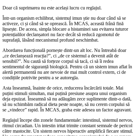
Doar că suprimarea nu este același lucru cu reglajul.
Într-un organism echilibrat, sistemul imun știe nu doar când să se
activeze, ci și când să se oprească. În MCAS, această frână fină
lipsește. De aceea, simpla blocare a histaminei sau evitarea tuturor
potențialilor declanșatori nu face decât să reducă zgomotul de
suprafață, lăsând mecanismul profund neschimbat.
Abordarea funcțională pornește dintr-un alt loc. Nu întreabă doar
„ce declanșează reacția?”, ci „de ce sistemul a devenit atât de
sensibil?”. Nu caută să forțeze corpul să tacă, ci să îi redea
sentimentul de siguranță biologică. Pentru că un sistem imun aflat în
alertă permanentă nu are nevoie de mai mult control extern, ci de
condițiile potrivite pentru a se autoregla.
Asta înseamnă, înainte de orice, reducerea încărcării totale. Mai
puțini stimuli simultan, mai puțină presiune asupra unui organism
deja epuizat. Înseamnă să nu adăugăm zece suplimente dintr-o dată,
să nu schimbăm radical dieta peste noapte, să nu cerem corpului să
se „vindece” rapid. În MCAS, graba este adesea un factor agravant.
Reglajul începe din zonele fundamentale: intestinul, sistemul nervos,
ritmul circadian. Un intestin iritat trimite constant semnale de pericol
către mastocite. Un sistem nervos hiperactiv amplifică fiecare stimul.