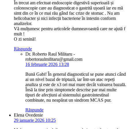
În trecut am efectuat endoscopie digestivă superioară și
colonoscopie care au diagnosticat o gastrită ușoară iar eu mă
simt din ce în ce mai rău gând fac crize de stomac . Nu am
helicobacter și nici infecții bacteriene în intestin conform
analizelor.
Vă mulțumesc pentru articolele dumneavoastră care ne ajută f
mult !
O zi senină!
Răspunde
Dr. Roberto Raul Militaru -
robertoraulmilitaru@gmail.com
16 februarie 2026 13:28
Bună Gabi! În general diagnosticul se pune atunci când
ai un nivel bazal de triptază, iar într-un atac repeți
analiza și este de x3 ori mai mare decât valoarea bazală.
Însă la tine prin simptomele descrise par mai multe
tipuri de afecțiuni al sistemului gastrointestinal
combinate, nu neapărat un sindrom MCAS pur.
Răspunde
Elena Ovedenie
29 ianuarie 2026 10:25