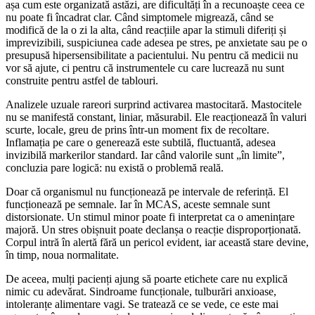
așa cum este organizată astăzi, are dificultăți în a recunoaște ceea ce
nu poate fi încadrat clar. Când simptomele migrează, când se
modifică de la o zi la alta, când reacțiile apar la stimuli diferiți și
imprevizibili, suspiciunea cade adesea pe stres, pe anxietate sau pe o
presupusă hipersensibilitate a pacientului. Nu pentru că medicii nu
vor să ajute, ci pentru că instrumentele cu care lucrează nu sunt
construite pentru astfel de tablouri.
Analizele uzuale rareori surprind activarea mastocitară. Mastocitele
nu se manifestă constant, liniar, măsurabil. Ele reacționează în valuri
scurte, locale, greu de prins într-un moment fix de recoltare.
Inflamația pe care o generează este subtilă, fluctuantă, adesea
invizibilă markerilor standard. Iar când valorile sunt „în limite”,
concluzia pare logică: nu există o problemă reală.
Doar că organismul nu funcționează pe intervale de referință. El
funcționează pe semnale. Iar în MCAS, aceste semnale sunt
distorsionate. Un stimul minor poate fi interpretat ca o amenințare
majoră. Un stres obișnuit poate declanșa o reacție disproporționată.
Corpul intră în alertă fără un pericol evident, iar această stare devine,
în timp, noua normalitate.
De aceea, mulți pacienți ajung să poarte etichete care nu explică
nimic cu adevărat. Sindroame funcționale, tulburări anxioase,
intoleranțe alimentare vagi. Se tratează ce se vede, ce este mai