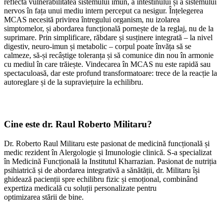
reflectă vulnerabilitatea sistemului imun, a intestinului și a sistemului
nervos în fața unui mediu intern perceput ca nesigur. Înțelegerea
MCAS necesită privirea întregului organism, nu izolarea
simptomelor, și abordarea funcțională pornește de la reglaj, nu de la
suprimare. Prin simplificare, răbdare și susținere integrată – la nivel
digestiv, neuro-imun și metabolic – corpul poate învăța să se
calmeze, să-și recâștige toleranța și să comunice din nou în armonie
cu mediul în care trăiește. Vindecarea în MCAS nu este rapidă sau
spectaculoasă, dar este profund transformatoare: trece de la reacție la
autoreglare și de la supraviețuire la echilibru.
Cine este dr. Raul Roberto Militaru?
Dr. Roberto Raul Militaru este pasionat de medicin
ă
funcțională și
medic rezident în Alergologie și Imunologie clinică. S-a specializat
în Medicină Funcțională la Institutul Kharrazian. Pasionat de nutriția
psihiatrică și de abordarea integrativă a sănătății, dr. Militaru își
ghidează pacienții spre echilibru fizic și emoțional, combinând
expertiza medicală cu soluții personalizate pentru
optimizarea stării de bine.