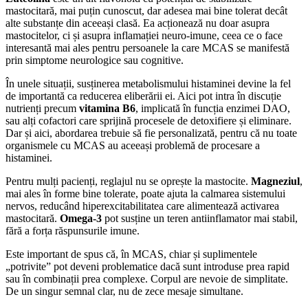
mastocitară, mai puțin cunoscut, dar adesea mai bine tolerat decât
alte substanțe din aceeași clasă. Ea acționează nu doar asupra
mastocitelor, ci și asupra inflamației neuro-imune, ceea ce o face
interesantă mai ales pentru persoanele la care MCAS se manifestă
prin simptome neurologice sau cognitive.
În unele situații, susținerea metabolismului histaminei devine la fel
de importantă ca reducerea eliberării ei. Aici pot intra în discuție
nutrienți precum
vitamina B6
, implicată în funcția enzimei DAO,
sau alți cofactori care sprijină procesele de detoxifiere și eliminare.
Dar și aici, abordarea trebuie să fie personalizată, pentru că nu toate
organismele cu MCAS au aceeași problemă de procesare a
histaminei.
Pentru mulți pacienți, reglajul nu se oprește la mastocite.
Magneziul
,
mai ales în forme bine tolerate, poate ajuta la calmarea sistemului
nervos, reducând hiperexcitabilitatea care alimentează activarea
mastocitară.
Omega-3
pot susține un teren antiinflamator mai stabil,
fără a forța răspunsurile imune.
Este important de spus că, în MCAS, chiar și suplimentele
„potrivite” pot deveni problematice dacă sunt introduse prea rapid
sau în combinații prea complexe. Corpul are nevoie de simplitate.
De un singur semnal clar, nu de zece mesaje simultane.