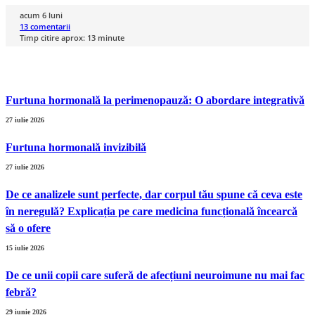
acum 6 luni
13
comentarii
Timp citire aprox:
13
minute
Furtuna hormonală la perimenopauză: O abordare integrativă
27 iulie 2026
Furtuna hormonală invizibilă
27 iulie 2026
De ce analizele sunt perfecte, dar corpul tău spune că ceva este
în neregulă? Explicația pe care medicina funcțională încearcă
să o ofere
15 iulie 2026
De ce unii copii care suferă de afecțiuni neuroimune nu mai fac
febră?
29 iunie 2026