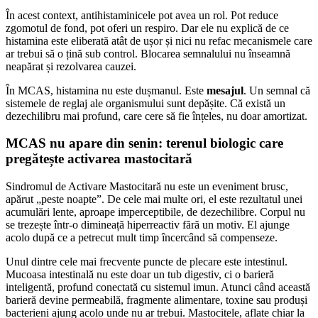
În acest context, antihistaminicele pot avea un rol. Pot reduce
zgomotul de fond, pot oferi un respiro. Dar ele nu explică de ce
histamina este eliberată atât de ușor și nici nu refac mecanismele care
ar trebui să o țină sub control. Blocarea semnalului nu înseamnă
neapărat și rezolvarea cauzei.
În MCAS, histamina nu este dușmanul. Este
mesajul
. Un semnal că
sistemele de reglaj ale organismului sunt depășite. Că există un
dezechilibru mai profund, care cere să fie înțeles, nu doar amortizat.
MCAS nu apare din senin: terenul biologic care
pregătește activarea mastocitară
Sindromul de Activare Mastocitară nu este un eveniment brusc,
apărut „peste noapte”. De cele mai multe ori, el este rezultatul unei
acumulări lente, aproape imperceptibile, de dezechilibre. Corpul nu
se trezește într-o dimineață hiperreactiv fără un motiv. El ajunge
acolo după ce a petrecut mult timp încercând să compenseze.
Unul dintre cele mai frecvente puncte de plecare este intestinul.
Mucoasa intestinală nu este doar un tub digestiv, ci o barieră
inteligentă, profund conectată cu sistemul imun. Atunci când această
barieră devine permeabilă, fragmente alimentare, toxine sau produși
bacterieni ajung acolo unde nu ar trebui. Mastocitele, aflate chiar la