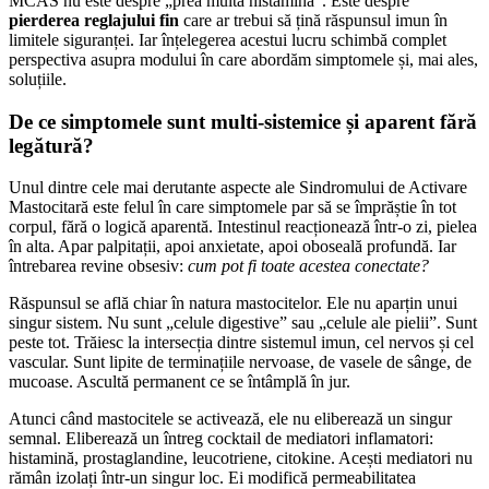
MCAS nu este despre „prea multă histamină”. Este despre
pierderea reglajului fin
care ar trebui să țină răspunsul imun în
limitele siguranței. Iar înțelegerea acestui lucru schimbă complet
perspectiva asupra modului în care abordăm simptomele și, mai ales,
soluțiile.
De ce simptomele sunt multi-sistemice și aparent fără
legătură?
Unul dintre cele mai derutante aspecte ale Sindromului de Activare
Mastocitară este felul în care simptomele par să se împrăștie în tot
corpul, fără o logică aparentă. Intestinul reacționează într-o zi, pielea
în alta. Apar palpitații, apoi anxietate, apoi oboseală profundă. Iar
întrebarea revine obsesiv:
cum pot fi toate acestea conectate?
Răspunsul se află chiar în natura mastocitelor. Ele nu aparțin unui
singur sistem. Nu sunt „celule digestive” sau „celule ale pielii”. Sunt
peste tot. Trăiesc la intersecția dintre sistemul imun, cel nervos și cel
vascular. Sunt lipite de terminațiile nervoase, de vasele de sânge, de
mucoase. Ascultă permanent ce se întâmplă în jur.
Atunci când mastocitele se activează, ele nu eliberează un singur
semnal. Eliberează un întreg cocktail de mediatori inflamatori:
histamină, prostaglandine, leucotriene, citokine. Acești mediatori nu
rămân izolați într-un singur loc. Ei modifică permeabilitatea