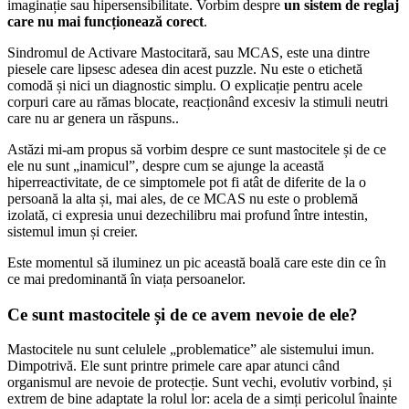
imaginație sau hipersensibilitate. Vorbim despre
un sistem de reglaj
care nu mai funcționează corect
.
Sindromul de Activare Mastocitară, sau MCAS, este una dintre
piesele care lipsesc adesea din acest puzzle. Nu este o etichetă
comodă și nici un diagnostic simplu. O explicație pentru acele
corpuri care au rămas blocate, reacționând excesiv la stimuli neutri
care nu ar genera un răspuns..
Astăzi mi-am propus să vorbim despre ce sunt mastocitele și de ce
ele nu sunt „inamicul”, despre cum se ajunge la această
hiperreactivitate, de ce simptomele pot fi atât de diferite de la o
persoană la alta și, mai ales, de ce MCAS nu este o problemă
izolată, ci expresia unui dezechilibru mai profund între intestin,
sistemul imun și creier.
Este momentul să iluminez un pic această boală care este din ce în
ce mai predominantă în viața persoanelor.
Ce sunt mastocitele și de ce avem nevoie de ele?
Mastocitele nu sunt celulele „problematice” ale sistemului imun.
Dimpotrivă. Ele sunt printre primele care apar atunci când
organismul are nevoie de protecție. Sunt vechi, evolutiv vorbind, și
extrem de bine adaptate la rolul lor: acela de a simți pericolul înainte