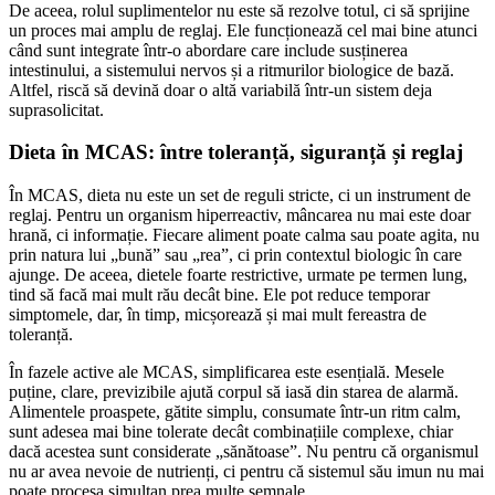
De aceea, rolul suplimentelor nu este să rezolve totul, ci să sprijine
un proces mai amplu de reglaj. Ele funcționează cel mai bine atunci
când sunt integrate într-o abordare care include susținerea
intestinului, a sistemului nervos și a ritmurilor biologice de bază.
Altfel, riscă să devină doar o altă variabilă într-un sistem deja
suprasolicitat.
Dieta în MCAS: între toleranță, siguranță și reglaj
În MCAS, dieta nu este un set de reguli stricte, ci un instrument de
reglaj. Pentru un organism hiperreactiv, mâncarea nu mai este doar
hrană, ci informație. Fiecare aliment poate calma sau poate agita, nu
prin natura lui „bună” sau „rea”, ci prin contextul biologic în care
ajunge. De aceea, dietele foarte restrictive, urmate pe termen lung,
tind să facă mai mult rău decât bine. Ele pot reduce temporar
simptomele, dar, în timp, micșorează și mai mult fereastra de
toleranță.
În fazele active ale MCAS, simplificarea este esențială. Mesele
puține, clare, previzibile ajută corpul să iasă din starea de alarmă.
Alimentele proaspete, gătite simplu, consumate într-un ritm calm,
sunt adesea mai bine tolerate decât combinațiile complexe, chiar
dacă acestea sunt considerate „sănătoase”. Nu pentru că organismul
nu ar avea nevoie de nutrienți, ci pentru că sistemul său imun nu mai
poate procesa simultan prea multe semnale.