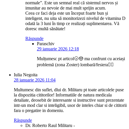
normale”. Este un semnal real că sistemul nervos și
imunitar au nevoie de mai mult sprijin acum.
Ceea ce faci deja este un început foarte bun și
inteligent, nu uita să monitorizezi nivelul de vitamina D
odată la 3 luni în timp ce realizați suplimentarea. Vă
doresc multă sănătate!
Răspunde
Paraschiv
29 ianuarie 2026 12:18
Mulțumesc pt articol🌝😍 ma confrunt cu aceiași
problemă (zona Zoster) lombară/fesiera🤦‍♀️
Iulia Negoita
28 ianuarie 2026 11:04
Multumesc din suflet, dlui dr. Militaru pt toate articolele puse
la dispozitia cititorilor! Informatiile de natura medicala
detaliate, deosebit de interesante si instructive sunt prezentate
intr-un mod clar si inteligibil, usor de inteles chiar si de cititorii
fara o pregatire in domeniu.
Răspunde
Dr. Roberto Raul Militaru -