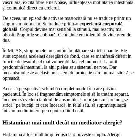
vasculară, excită fibrele nervoase, influențează motilitatea intestinală
și comunică direct cu creierul.
De aceea, un episod de activare mastocitară nu se traduce printr-un
singur simptom clar. Se traduce printr-o
experiență corporală
globală
. Corpul devine mai sensibil la stimuli, mai reactiv, mai
obosit. Pragurile se coboară. Ce înainte era tolerabil devine greu de
dus.
În MCAS, simptomele nu sunt întâmplătoare și nici separate. Ele
sunt expresia aceleiași dereglări de fond, care se manifestă diferit în
funcție de țesutul cel mai vulnerabil la acel moment. La unii
predomină intestinul, la alții pielea sau sistemul nervos. Dar
mecanismul este același: un sistem de protecție care nu mai știe să se
oprească.
Această perspectivă schimbă complet modul în care privim
pacientul. În loc să fragmentăm simptomele și să le tratăm separat,
începem să vedem tabloul de ansamblu. Un organism care nu „se
strică” pe bucăți, ci care încearcă, în felul său, să supraviețuiască
într-un mediu intern perceput ca fiind ostil.
Histamina: mai mult decât un mediator alergic?
Histamina a fost mult timp redusă la o poveste simplă. Alergii.