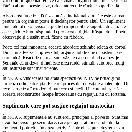
Un somn fragmentat reduce capacitatea organismului de a se repara.
Fără a aborda aceste baze, orice intervenție rămâne superficială.
Abordarea funcțională înseamnă și individualizare. Ce este calmant
pentru un organism poate fi declanșator pentru altul. Un supliment
bine tolerat de o persoană poate fi imposibil de suportat de alta. De
aceea, MCAS nu răspunde la protocoale rigide. Răspunde la finețe,
observație și ajustări mici, făcute cu răbdare.
Poate cel mai important, această abordare schimbă relația cu corpul.
Dintr-un adversar imprevizibil, organismul devine un sistem care
comunică. Reacțiile nu mai sunt văzute ca eșecuri, ci ca mesaje.
Semnale că undeva, ritmul este prea rapid, stimulii sunt prea mulți
sau resursele sunt insuficiente.
În MCAS, vindecarea nu arată spectaculos. Nu vine brusc și nu
urmează o linie dreaptă. Este un proces de reînvățare a toleranței. De
reconstrucție a încrederii dintre corp și mediul în care trăiește. Iar
această reconstrucție începe întotdeauna cu reglajul, nu cu forțarea.
Suplimente care pot susține reglajul mastocitar
În MCAS, suplimentele nu sunt eroii principali ai poveștii. Sunt mai
degrabă personaje secundare, care pot ajuta atunci când intră la
momentul potrivit și în doza potrivită. Introduse prea devreme sau