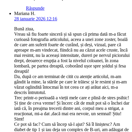
Răspunde
Mariana H.
28 ianuarie 2026 12:16
Bună ziua,
Vreau să fiu foarte sinceră și să spun că prima dată m-a făcut
curioasă fotografia articolului, aceea a unei zone zoster, boală
de care am suferit foarte de curând, și deși, vizual, pare că
aproape m-am vindecat, fiindcă nu au căzut acele cruste, încă
mai resimt, nu la aceeași intensitate, dureri pe nervul piciorului
drept, deoarece erupția a fost la nivelul coloanei, în zona
lombară, pe partea dreaptă, coborând ușor spre șoldul și fesa
dreaptă!
Da, după ce am terminat de citit cu atenție articolul, m-am
gândit la mine, la stările pe care le trăiesc și le resimt și m-am
văzut oglindită întocmai în tot ceea ce ați arătat aici, m-a
descris întrutotul.
Trec printr-o perioadă a vieții mele care e plină de stres psihic!
Și ține de ceva vreme! Și încerc cât de mult pot să o închei dar
iată că, în preajma trecerii dintre ani, corpul meu a strigat, a
reacționat, mi-a dat ,dacă mai era nevoie, un semnal! Știu!
Simt!
Ce pot să fac? Cum să încep să-l ajut? Să îl liniștesc? Am
diabet de tip 1 și iau deja un complex de B-uri, am adăugat de