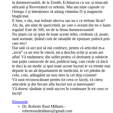
la dumneavoastră, de la Zenith, Echinacea cu soc și mușcată
africană și Resveratrol cu seleniu. Mai am niște capsule cu
Omega-3 și intenționez să adaug vitamina D și magneziu
bisglicinat.
E bine, e rău, mai trebuie altceva sau nu e ce trebuie făcut?
Ah, da, am uitat de quercetină, pe care o aveam dar nu o luam
regulat! Este de 500, tot de la firma dumneavoastră!
Nu știam cui să spun de toate aceste trăiri, credeam că, poate,
sunt normale, ținând cont de situațiile de epuizare psihică prin
care trec!
Dar iată că aici pot să mă confesez, pentru că articolul m-a
„lovit” ca un tren în viteză, mi-a deschis ochii și acum am
aflat! Vă mulțumesc din suflet pentru că dezbateți și subiecte
mai puțin cunoscute de noi, publicul larg, care crede că dacă
te duci la un medic și spui toate aceste lucruri te va trimite mai
departe la un alt departament de medicină, te vei plimba de
colo, colo, adăugând un nou stres la cel deja existent!
Vă sunt recunoscătoare pentru tot ceea ce faceți, vă citesc
articolele și din fiecare aflu lucruri noi și interesante!
Vă doresc sănătate și mult succes în continuare în tot ceea ce
faceți!
Răspunde
Dr. Roberto Raul Militaru -
robertoraulmilitaru@gmail.com