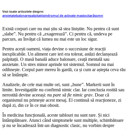
Vezi toate articolele despre:
anxietate
balonare
palpitații
sindromul de activate mastocitară
somn
Există corpuri care nu mai știu să stea liniștite. Nu pentru că sunt
„slabe”. Nu pentru că „exagerează”. Ci pentru că, undeva pe
parcurs, au învățat că lumea nu mai este un loc sigur.
Pentru acești oameni, viața devine o succesiune de reacții
inexplicabile. Un aliment care ieri era tolerat, astăzi declanșează
palpitații. O masă banală aduce balonare, ceață mentală sau
anxietate. Un stres minor aprinde tot sistemul. Somnul nu mai
odihnește. Corpul pare mereu în gardă, ca și cum ar aștepta ceva rău
să se întâmple.
Analizele, de cele mai multe ori, sunt „bune”. Markerii sunt în
limite. Investigațiile nu confirmă nimic clar. Iar concluzia rostită sau
nerostită devine aceeași:
nu pare să fie nimic grav
. Doar că
organismul nu primește acest mesaj. El continuă să reacționeze, zi
după zi, din ce în ce mai obosit.
În medicina funcțională, aceste tablouri nu sunt rare. Și nici
întâmplătoare. Atunci când simptomele sunt multiple, schimbătoare
și nu se încadrează într-un diagnostic clasic, nu vorbim despre