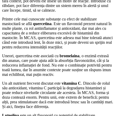
fără context, pot deveni ele însele un motiv de reacție. Introduse cu
răbdare, pot face diferența dintre un sistem mereu în alertă și unul
care începe, timid, să se calmeze.
Printre cele mai cunoscute substanțe cu efect de stabilizare
mastocitară se află
quercetina
. Este un flavonoid prezent natural în
multe plante, cu rol antiinflamator și antioxidant, dar mai ales cu
capacitatea de a reduce eliberarea excesivă de histamină din
mastocite. În MCAS, quercetina este adesea mai bine tolerată atunci
când este introdusă lent, în doze mici, și poate deveni un sprijin real
pentru reducerea intensității reacțiilor.
Uneori, quercetina este asociată cu
bromelaina
, o enzimă extrasă
din ananas, care poate ajuta atât la absorbția flavonoizilor, cât și la
reducerea inflamației de fond. Nu este o combinație potrivită pentru
toată lumea, dar în anumite contexte poate susține un răspuns imun
mai echilibrat, mai puțin reactiv.
Un alt nutrient frecvent discutat este
vitamina C
. Dincolo de rolul
său antioxidant, vitamina C participă la degradarea histaminei și
poate reduce nivelurile circulante ale acesteia. În MCAS, forma și
doza contează enorm. Pentru unii, este extrem de benefică; pentru
alții, prea stimulatoare dacă este introdusă brusc sau în cantități mari.
Și aici, finețea face diferența.
Luteolina
este un alt flavonoid cu potențial de stabilizare