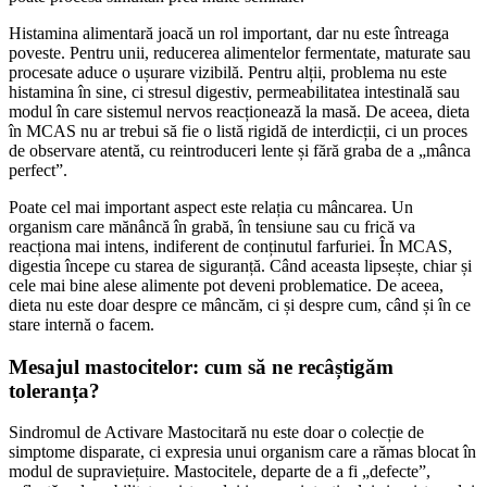
Histamina alimentară joacă un rol important, dar nu este întreaga
poveste. Pentru unii, reducerea alimentelor fermentate, maturate sau
procesate aduce o ușurare vizibilă. Pentru alții, problema nu este
histamina în sine, ci stresul digestiv, permeabilitatea intestinală sau
modul în care sistemul nervos reacționează la masă. De aceea, dieta
în MCAS nu ar trebui să fie o listă rigidă de interdicții, ci un proces
de observare atentă, cu reintroduceri lente și fără graba de a „mânca
perfect”.
Poate cel mai important aspect este relația cu mâncarea. Un
organism care mănâncă în grabă, în tensiune sau cu frică va
reacționa mai intens, indiferent de conținutul farfuriei. În MCAS,
digestia începe cu starea de siguranță. Când aceasta lipsește, chiar și
cele mai bine alese alimente pot deveni problematice. De aceea,
dieta nu este doar despre ce mâncăm, ci și despre cum, când și în ce
stare internă o facem.
Mesajul mastocitelor: cum să ne recâștigăm
toleranța?
Sindromul de Activare Mastocitară nu este doar o colecție de
simptome disparate, ci expresia unui organism care a rămas blocat în
modul de supraviețuire. Mastocitele, departe de a fi „defecte”,