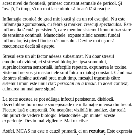
acest nivel de frontieră, primesc constant semnale de pericol. Și
învață, în timp, să nu mai lase nimic să treacă fără reacție.
Inflamația cronică de grad mic joacă și ea un rol esențial. Nu este
inflamația zgomotoasă, cu febră și markeri crescuți spectaculos. Este
inflamația tăcută, persistentă, care menține sistemul imun într-o stare
de tensiune continuă. Mastocitele, expuse zilnic acestui fundal
inflamator, își pierd finețea răspunsului. Devine mai ușor să
reacționeze decât să aștepte.
Stresul este un alt factor adesea subestimat. Nu doar stresul
emoțional evident, ci și stresul biologic: lipsa somnului,
supraîncărcarea senzorială, infecțiile repetate, expunerea la toxine.
Sistemul nervos și mastocitele sunt într-un dialog constant. Când axa
de stres rămâne activată prea mult timp, mesajul transmis către
sistemul imun este unul clar:
pericolul nu a trecut
. În acest context,
calmarea nu mai pare sigură.
La toate acestea se pot adăuga infecții persistente, disbioză,
dezechilibre hormonale sau episoade de inflamație intensă din trecut.
Fiecare lasă o amprentă. Nu neapărat vizibilă în analize, dar reală
din punct de vedere biologic. Mastocitele „țin minte” aceste
experiențe. Devin mai vigilente. Mai reactive.
Astfel, MCAS nu este o cauză primară, ci un
rezultat
. Este expresia