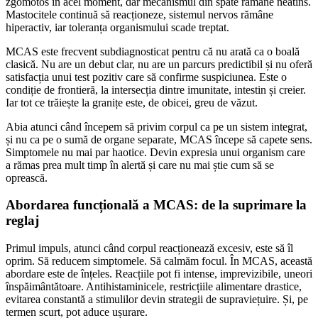
zgomotos în acel moment, dar mecanismul din spate rămâne neatins.
Mastocitele continuă să reacționeze, sistemul nervos rămâne
hiperactiv, iar toleranța organismului scade treptat.
MCAS este frecvent subdiagnosticat pentru că nu arată ca o boală
clasică. Nu are un debut clar, nu are un parcurs predictibil și nu oferă
satisfacția unui test pozitiv care să confirme suspiciunea. Este o
condiție de frontieră, la intersecția dintre imunitate, intestin și creier.
Iar tot ce trăiește la granițe este, de obicei, greu de văzut.
Abia atunci când începem să privim corpul ca pe un sistem integrat,
și nu ca pe o sumă de organe separate, MCAS începe să capete sens.
Simptomele nu mai par haotice. Devin expresia unui organism care
a rămas prea mult timp în alertă și care nu mai știe cum să se
oprească.
Abordarea funcțională a MCAS: de la suprimare la
reglaj
Primul impuls, atunci când corpul reacționează excesiv, este să îl
oprim. Să reducem simptomele. Să calmăm focul. În MCAS, această
abordare este de înțeles. Reacțiile pot fi intense, imprevizibile, uneori
înspăimântătoare. Antihistaminicele, restricțiile alimentare drastice,
evitarea constantă a stimulilor devin strategii de supraviețuire. Și, pe
termen scurt, pot aduce ușurare.