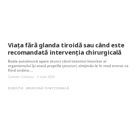
Viața fără glanda tiroidă sau când este
recomandată intervenția chirurgicală
Boala autoimună apare atunci când sistemul imunitar al
organismului își atacă propriile țesuturi, simțindu-le în mod eronat ca
fiind străine.…
Carmen Ciobanu
3 iulie 2024
DIGESTIE
,
MEDICINĂ FUNCȚIONALĂ