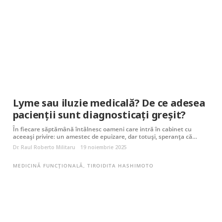
Lyme sau iluzie medicală? De ce adesea
pacienții sunt diagnosticați greșit?
În fiecare săptămână întâlnesc oameni care intră în cabinet cu
aceeași privire: un amestec de epuizare, dar totuși, speranța că…
Dr. Raul Roberto Militaru
19 noiembrie 2025
MEDICINĂ FUNCȚIONALĂ
,
TIROIDITA HASHIMOTO