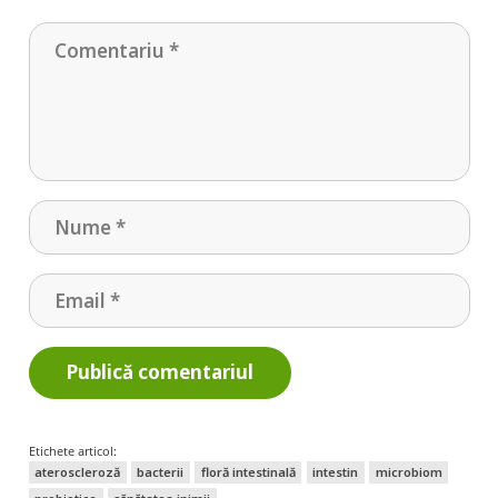
Publică comentariul
Etichete articol:
ateroscleroză
bacterii
floră intestinală
intestin
microbiom