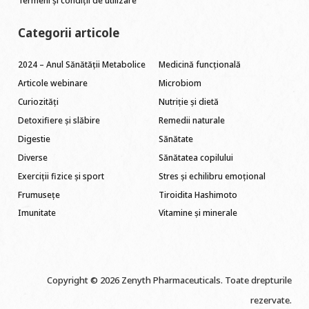
Termeni și condiții de utilizare
Categorii articole
2024 – Anul Sănătății Metabolice
Medicină funcțională
Articole webinare
Microbiom
Curiozități
Nutriție și dietă
Detoxifiere și slăbire
Remedii naturale
Digestie
Sănătate
Diverse
Sănătatea copilului
Exerciții fizice și sport
Stres și echilibru emoțional
Frumusețe
Tiroidita Hashimoto
Imunitate
Vitamine și minerale
Copyright © 2026 Zenyth Pharmaceuticals. Toate drepturile
rezervate.