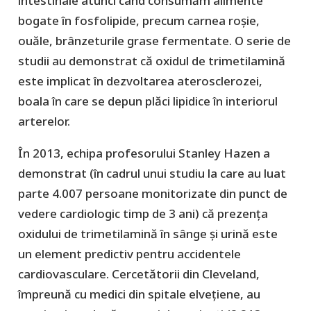
intestinale atunci când consumăm alimente
bogate în fosfolipide, precum carnea roșie,
ouăle, brânzeturile grase fermentate. O serie de
studii au demonstrat că oxidul de trimetilamină
este implicat în dezvoltarea aterosclerozei,
boala în care se depun plăci lipidice în interiorul
arterelor.
În 2013, echipa profesorului Stanley Hazen a
demonstrat (în cadrul unui studiu la care au luat
parte 4.007 persoane monitorizate din punct de
vedere cardiologic timp de 3 ani) că prezența
oxidului de trimetilamină în sânge și urină este
un element predictiv pentru accidentele
cardiovasculare. Cercetătorii din Cleveland,
împreună cu medici din spitale elvețiene, au