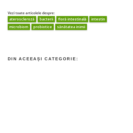
Vezi toate articolele despre:
ateroscleroză
bacterii
floră intestinală
intestin
microbiom
probiotice
sănătatea inimii