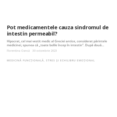
Pot medicamentele cauza sindromul de
intestin permeabil?
Hipocrat, cel mai vestit medic al Greciei antice, considerat părintele
medicinei, spunea că „toate bolile încep în intestin”. După două…
Florentina Oancă
30 octombrie 2023
MEDICINĂ FUNCȚIONALĂ
,
STRES ȘI ECHILIBRU EMOȚIONAL