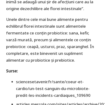
inimă se adaugă unui șir de afecțiuni care au la
origine dezechilibre ale florei intestinale”.
Unele dintre cele mai bune alimente pentru
echilibrul florei intestinale sunt alimentele
fermentate ce conțin probiotice: sana, kefir,
varză murată, precum și alimentele ce conțin
prebiotice: ceapă, usturoi, praz, sparanghel. În
completare, este binevenit un supliment
alimentar cu probiotice și prebiotice.
Surse:
sciencesetavenir.fr/sante/coeur-et-
cardio/un-test-sanguin-du-microbiote-
predit-les-incidents-cardiaques_109690
articles.mercola.com/sites/articles/archive/2