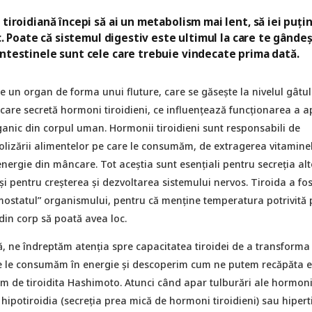
tiroidiană începi să ai un metabolism mai lent, să iei puțin
ic. Poate că sistemul digestiv este ultimul la care te gândeș
intestinele sunt cele care trebuie vindecate prima dată.
e un organ de forma unui fluture, care se găsește la nivelul gâtul
 care secretă hormoni tiroidieni, ce influențează funcționarea a 
ganic din corpul uman. Hormonii tiroidieni sunt responsabili de
lizării alimentelor pe care le consumăm, de extragerea vitaminel
ergie din mâncare. Tot aceștia sunt esențiali pentru secreția alt
 pentru creșterea și dezvoltarea sistemului nervos. Tiroida a fos
ostatul” organismului, pentru că menține temperatura potrivită 
 din corp să poată avea loc.
ță, ne îndreptăm atenția spre capacitatea tiroidei de a transforma
e le consumăm în energie și descoperim cum ne putem recăpăta 
im de tiroidita Hashimoto. Atunci când apar tulburări ale hormoni
 hipotiroidia (secreția prea mică de hormoni tiroidieni) sau hipert