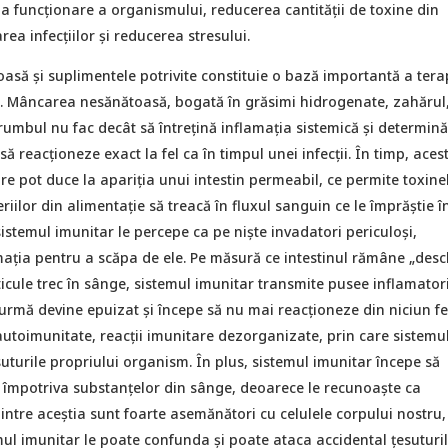
a funcționare a organismului, reducerea cantității de toxine din
ea infecțiilor și reducerea stresului.
asă și suplimentele potrivite constituie o bază importantă a tera
. Mâncarea nesănătoasă, bogată în grăsimi hidrogenate, zahărul,
rumbul nu fac decât să întrețină inflamația sistemică și determină
ă reacționeze exact la fel ca în timpul unei infecții. În timp, aces
re pot duce la apariția unui intestin permeabil, ce permite toxinel
eriilor din alimentație să treacă în fluxul sanguin ce le împrăștie în
sistemul imunitar le percepe ca pe niște invadatori periculoși,
ația pentru a scăpa de ele. Pe măsură ce intestinul rămâne „desch
icule trec în sânge, sistemul imunitar transmite pusee inflamatorii
n urmă devine epuizat și începe să nu mai reacționeze din niciun fe
autoimunitate, reacții imunitare dezorganizate, prin care sistemu
uturile propriului organism. În plus, sistemul imunitar începe să
 împotriva substanțelor din sânge, deoarece le recunoaște ca
dintre aceștia sunt foarte asemănători cu celulele corpului nostru,
ul imunitar le poate confunda și poate ataca accidental țesuturi