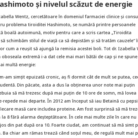
Hashimoto și nivelul scăzut de energie
bella Wentz, cercetătoare în domeniul farmaciei clinice și consu
tru problema tiroiditei Hashimoto, se numără printre persoanele
ă boală autoimună, motiv pentru care a scris cartea „Tiroidita
ă schimbăm stilul de viață ca să depistăm și să tratăm cauzele“ î
or cum a reușit să ajungă la remisia acestei boli. Tot dr. Izabella
ă oboseala extremă i-a dat cele mai mari bătăi de cap și ne spun
ai multă energie:
-am simțit epuizată cronic, aș fi dormit cât de mult se putea, ce
tudentă. Din păcate, asta a dus la obținerea unor note mai puțin
trebuia să mă trezesc după mai puțin de 10 ore de somn, mă lovea 
repede mai departe. În 2012 am început să iau Betaină cu pepsi
fiecare masă care includea proteine. Am fost surprinsă să mă trez
 la 8 fără alarma deșteptătoare. În cele mai multe zile în care n
jos din pat după ora 10. Foarte ciudat, am continuat să mă simt p
a. Ba chiar am rămas trează când soțul meu, de regulă mult mai p