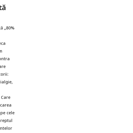
tă
că „80%
eca
ăm
ontra
are
orii:
ialgie,
. Care
ecarea
 pe cele
dreptul
ntelor