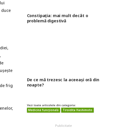
lui
e duce
Constipația: mai mult decât o
problemă digestivă
diei,
,
de
eușește
De ce mă trezesc la aceeași oră din
noapte?
de frig
Vezi toate articolele din categoria:
enelor,
Medicină funcțională
Tiroidita Hashimoto
Publicitate