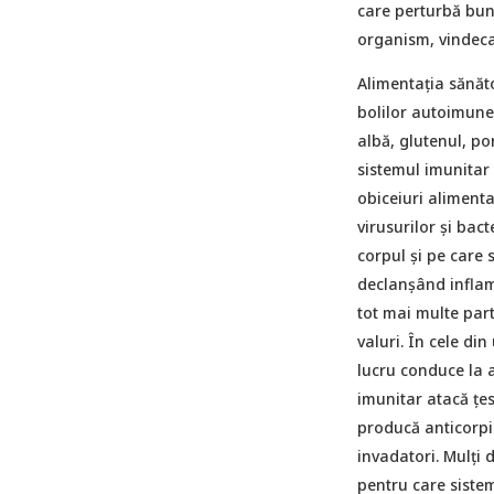
care perturbă bun
organism, vindecar
Alimentația sănăto
bolilor autoimune
albă, glutenul, po
sistemul imunitar s
obiceiuri alimenta
virusurilor și bact
corpul și pe care 
declanșând inflam
tot mai multe part
valuri. În cele di
lucru conduce la 
imunitar atacă țes
producă anticorpi
invadatori. Mulți 
pentru care sistem