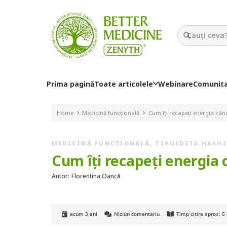
Prima pagină
Toate articolele
Webinare
Comunit
Home
Medicină funcțională
Cum îți recapeți energia cân
MEDICINĂ FUNCȚIONALĂ
,
TIROIDITA HASH
Cum îți recapeți energia 
Autor:
Florentina Oancă
acum 3 ani
Niciun comentariu
Timp citire aprox:
5