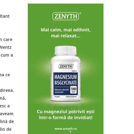
ltant
n care
 Wentz
e cum a
ea ce
direea.
nă,
esc a
u aveam
lină de
lin de