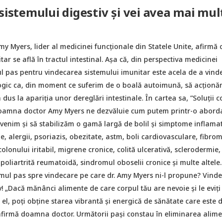
 sistemului digestiv și vei avea mai mul
 Myers, lider al medicinei funcționale din Statele Unite, afirmă 
tar se află în tractul intestinal. Așa că, din perspectiva medicinei
ul pas pentru vindecarea sistemului imunitar este acela de a vind
 logic ca, din moment ce suferim de o boală autoimună, să acțion
 dus la apariția unor dereglări intestinale. În cartea sa, ”Soluții c
doamna doctor Amy Myers ne dezvăluie cum putem printr-o abord
evenim și să stabilizăm o gamă largă de bolil și simptome inflamat
e, alergii, psoriazis, obezitate, astm, boli cardiovasculare, fibrom
olonului iritabil, migrene cronice, colită ulcerativă, sclerodermie,
 poliartrită reumatoidă, sindromul oboselii cronice și multe altele
rimul pas spre vindecare pe care dr. Amy Myers ni-l propune? Vind
v! „Dacă mănânci alimente de care corpul tău are nevoie și le eviți
 el, poți obține starea vibrantă și energică de sănătate care este 
 afirmă doamna doctor. Următorii pași constau în eliminarea alime