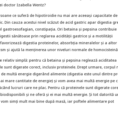
ei doctor Izabella Wentz?
soane ce suferă de hipotiroidie nu mai are aceeași capacitate de
ic. Din cauza acestui nivel scăzut de acid gastric apar digestia gr
ul gastroesofagian, constipația. Ori betaina și pepsina contribuie 
estii sănătoase prin reglarea acidității gastrice și a motilității
 favorizează digestia proteinelor, absorbția mineralelor și a altor
nism și ajută la menținerea unor niveluri normale de homocisteină
 relativ simplă: pentru că betaina și pepsina reglează aciditatea
le sunt digerate corect, inclusiv proteinele. Drept urmare, corpul n
de multă energie digerând alimente (digestia este unul dintre pr
i mare cantitate de energie) și vom avea mai multă energie pe c
ând lucruri care ne plac. Pentru că proteinele sunt digerate core
biodisponibili și ne oferă și ei mai multă energie. Și tot datorită u
e vom simți mult mai bine după masă, iar poftele alimentare pot