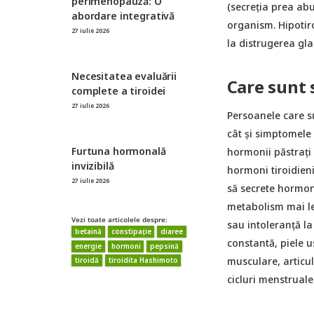
perimenopauză: O
(secreția prea abu
abordare integrativă
organism. Hipotir
27 iulie 2026
la distrugerea gla
Necesitatea evaluării
Care sunt 
complete a tiroidei
27 iulie 2026
Persoanele care su
cât și simptomele 
Furtuna hormonală
hormonii păstrați 
invizibilă
hormoni tiroidieni
27 iulie 2026
să secrete hormoni
metabolism mai le
Vezi toate articolele despre:
sau intoleranță la
betaină
constipație
diaree
constantă, piele u
energie
hormoni
pepsină
musculare, articul
tiroidă
tiroidita Hashimoto
cicluri menstruale 