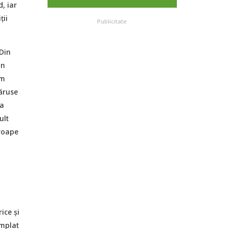
, iar
ții
Publicitate
Din
un
am
păruse
la
ult
roape
ice și
âmplat