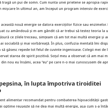
să tragă un pui de somn. Cum nunta unei prietene se apropia rapid
 mișcare în ultimul an, am început un program intensiv de exerci
ceastă nouă energie se datora exercițiilor fizice sau enzimelor. 
nuat cu amândouă și m-am gândit că ar trebui să testez teoria la 
sură ce zilele treceau, simțeam că am tot mai multă energie și 
mai sociabilă și mai vorbăreață. În plus, confuzia mentală îmi dis
să găsesc repede tot felul de cuvinte ingenioase. Colegii mei de 
ervat starea de spirit pozitivă. Soțul meu a observat că am mai m
 din nou eu însămi, acea ”eu” pe care n-o mai cunoscusem de ap
pepsina, în lupta împotriva tiroiditei
o
nt alimentar recomandat pentru combaterea hipoacidității gastr
iei optime reușește să ne dea mai multă energie, așa cum s-a înt