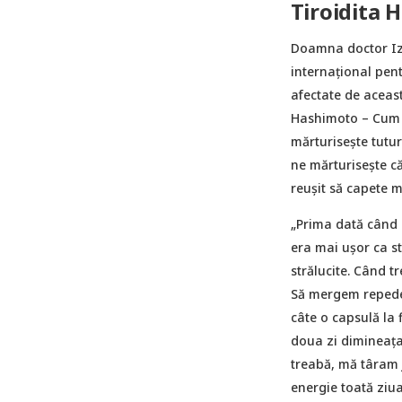
Tiroidita 
Doamna doctor Iza
internațional pen
afectate de aceast
Hashimoto – Cum s
mărturisește tutur
ne mărturisește c
reușit să capete m
„Prima dată când m
era mai ușor ca s
strălucite. Când 
Să mergem repede-
câte o capsulă la 
doua zi dimineața
treabă, mă târam 
energie toată ziu