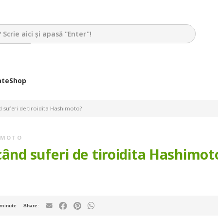
ate
Shop
d suferi de tiroidita Hashimoto?
IMOTO
când suferi de tiroidita Hashimot
minute