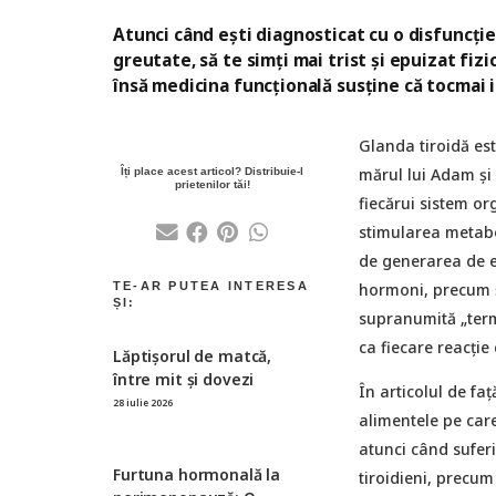
Atunci când ești diagnosticat cu o disfuncție 
greutate, să te simți mai trist și epuizat fiz
însă medicina funcțională susține că tocmai 
Glanda tiroidă est
mărul lui Adam și
fiecărui sistem or
stimularea metabo
de generarea de en
hormoni, precum și
supranumită „term
ca fiecare reacție
Lăptișorul de matcă,
între mit și dovezi
În articolul de fa
28 iulie 2026
alimentele pe car
atunci când sufer
Furtuna hormonală la
tiroidieni, precum