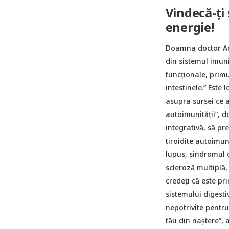
Vindecă-ți
energie!
Doamna doctor Amy
din sistemul imuni
funcționale, prim
intestinele.” Este
asupra sursei ce a
autoimunității”, 
integrativă, să pr
tiroidite autoimun
lupus, sindromul c
scleroză multiplă,
credeți că este p
sistemului digesti
nepotrivite pentru
tău din naștere”,