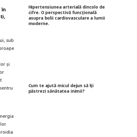
Hipertensiunea arterială dincolo de
 în
cifre. O perspectivă funcțională
ti,
asupra bolii cardiovasculare a lumii
moderne.
ui, sub
aproape
or și
or
t
Cum te ajută micul dejun să îți
pentru
păstrezi sănătatea inimii?
energia
lor
iroidia