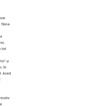
piei
 făina
te
or,
 tot
is” și
, în
l. Acest
l
 motiv
le