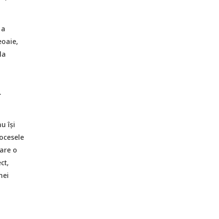
 a
eoaie,
la
.
u își
ocesele
are o
ct,
nei