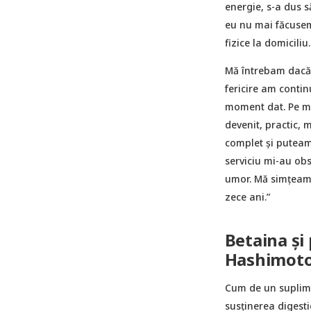
energie, s-a dus 
eu nu mai făcusem
fizice la domiciliu.
Mă întrebam dacă a
fericire am conti
moment dat. Pe mă
devenit, practic, 
complet și puteam 
serviciu mi-au obs
umor. Mă simțeam
zece ani.”
Betaina și 
Hashimot
Cum de un suplime
susținerea digest