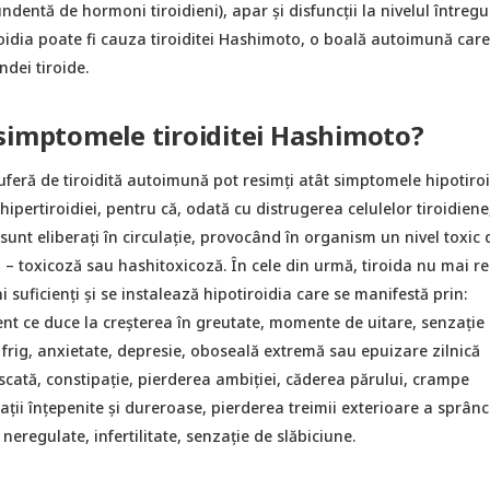
ndentă de hormoni tiroidieni), apar și disfuncții la nivelul întregu
oidia poate fi cauza tiroiditei Hashimoto, o boală autoimună car
ndei tiroide.
simptomele tiroiditei Hashimoto?
feră de tiroidită autoimună pot resimți atât simptomele hipotiroi
hipertiroidiei, pentru că, odată cu distrugerea celulelor tiroidiene
sunt eliberați în circulație, provocând în organism un nivel toxic 
 – toxicoză sau hashitoxicoză. În cele din urmă, tiroida nu mai r
 suficienți și se instalează hipotiroidia care se manifestă prin:
nt ce duce la creșterea în greutate, momente de uitare, senzație 
 frig, anxietate, depresie, oboseală extremă sau epuizare zilnică
scată, constipație, pierderea ambiției, căderea părului, crampe
ații înțepenite și dureroase, pierderea treimii exterioare a sprânc
neregulate, infertilitate, senzație de slăbiciune.