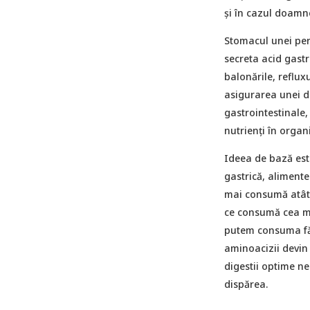
și în cazul doamn
Stomacul unei per
secreta acid gastr
balonările, reflux
asigurarea unei dig
gastrointestinale,
nutrienți în orga
Ideea de bază este
gastrică, alimente
mai consumă atât 
ce consumă cea ma
putem consuma făc
aminoacizii devin 
digestii optime n
dispărea.