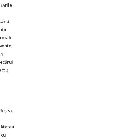
rările
 când
ții
ormale
cvente,
un
iecărui
ct și
leșea,
nătatea
 cu