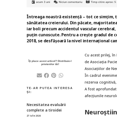
acum 3 ani
Niciun comentariu
Timp citire aprox:
5
Întreaga noastră existență – tot ce simțim,
sănătatea creierului. Din păcate, majoritate
iar boli precum accidentul vascular cerebral,
puțin cunoscute. Pentru a crește gradul de co
2018, se desfășoară la nivel internațional 
Cu acest prilej, î
de Asociația Paci
Asociațiilor de Ne
În cadrul evenimen
rezerva cognitivă,
A fost aprofundat
afecțiunile neurol
Necesitatea evaluării
complete a tiroidei
Neuroștiin
27 iulie 2026