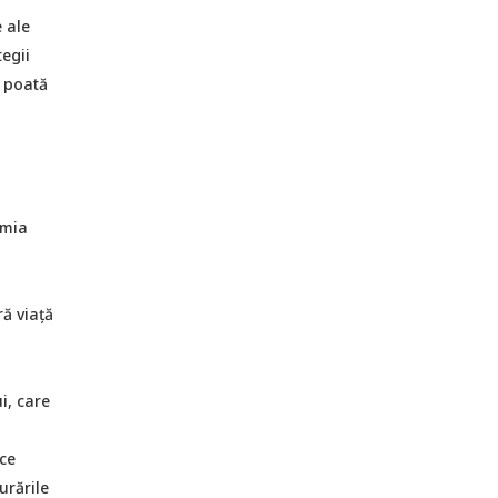
e ale
tegii
ă poată
emia
ră viață
i, care
ce
urările