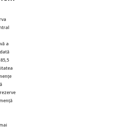
rva
ntral
ivă a
 dată
 85,5
citatea
emențe
ă
rezerve
emență
 mai