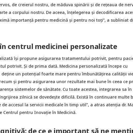
rvos, de creierul nostru, de măduva spinării și de rețeaua de nerv
arte a corpului nostru. De aceea, înțelegerea și decodificarea ace
imă importanță pentru medicină și pentru noi toți”, a subliniat d
 în centrul medicinei personalizate
lizată îşi propune asigurarea tratamentului potrivit, pentru paci
tul potrivit. Şi de prima dată. Medicina personalizată începe cu
 deține un potențial foarte mare pentru îmbunătățirea calității vie
precum și pentru asigurarea unor rezultate mai bune în ceea ce pr
parența sistemelor de sănătate. Cu toate acestea, integrarea sa în
 îngrijirea zilnică se dovedește dificilă. Există în continuare multe 
 de accesul la servicii medicale în timp util”, a atras atenția dr. M
e Centrul pentru Inovație în Medicină.
gnitivă: de ce e important să ne menț