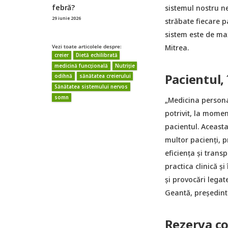
febră?
sistemul nostru ne
29 iunie 2026
străbate fiecare p
sistem este de max
Mitrea.
Vezi toate articolele despre:
creier
Dietă echilibrată
medicină funcțională
Nutriție
Pacientul,
odihnă
sănătatea creierului
Sănătatea sistemului nervos
somn
„Medicina persona
potrivit, la momen
pacientul. Aceasta
multor pacienți, 
eficiența și trans
practica clinică și
și provocări legate
Geantă, preşedint
Rezerva co