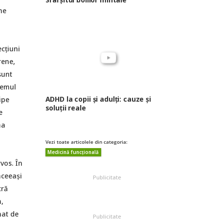
ne
ecțiuni
rene,
sunt
temul
ADHD la copii și adulți: cauze și
ipe
soluții reale
e
ma
Vezi toate articolele din categoria:
Medicină funcțională
vos. În
aceeași
Publicitate
tră
,
nat de
Publicitate