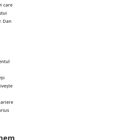
i care
stui
r. Dan
entul
ții
ivește
bariere
arius
inem