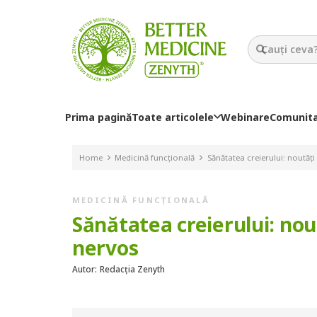
Prima pagină
Toate articolele
Webinare
Comunit
Home
Medicină funcțională
Sănătatea creierului: noutăți
MEDICINĂ FUNCȚIONALĂ
Sănătatea creierului: nou
nervos
Autor:
Redacția Zenyth