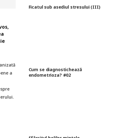
Ficatul sub asediul stresului (III)
vos,
ea
tie
ganizată
Cum se diagnostichează
pene a
endometrioza? #02
espre
erului.
Sfârșitul bolilor mintale