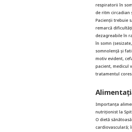
respiratorii în so
de ritm circadian 
Pacienții trebuie
remarcă dificultăț
dezagreabile în r
în somn (sesizate,
somnolență și fatig
motiv evident, cefa
pacient, medicul 
tratamentul cores
Alimentați
Importanța alimen
nutriționist la Spi
O dietă sănătoasă
cardiovasculară; î