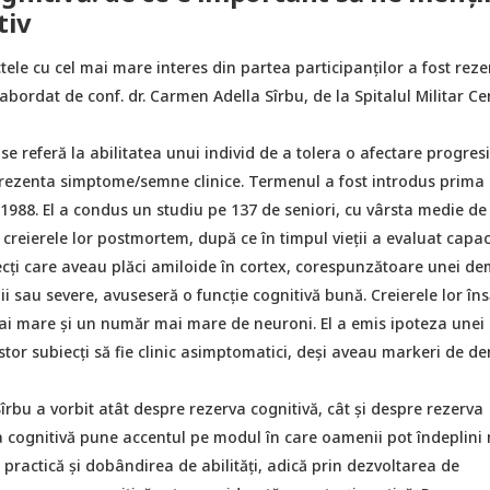
tiv
tele cu cel mai mare interes din partea participanților a fost reze
 abordat de conf. dr. Carmen Adella Sîrbu, de la Spitalul Militar Ce
se referă la abilitatea unui individ de a tolera o afectare progres
 prezenta simptome/semne clinice. Termenul a fost introdus prima
1988. El a condus un studiu pe 137 de seniori, cu vârsta medie de
 creierele lor postmortem, după ce în timpul vieții a evaluat capa
iecți care aveau plăci amiloide în cortex, corespunzătoare unei d
i sau severe, avuseseră o funcție cognitivă bună. Creierele lor îns
i mare și un număr mai mare de neuroni. El a emis ipoteza unei 
tor subiecți să fie clinic asimptomatici, deși aveau markeri de d
îrbu a vorbit atât despre rezerva cognitivă, cât și despre rezerva
a cognitivă pune accentul pe modul în care oamenii pot îndeplini
n practică și dobândirea de abilități, adică prin dezvoltarea de