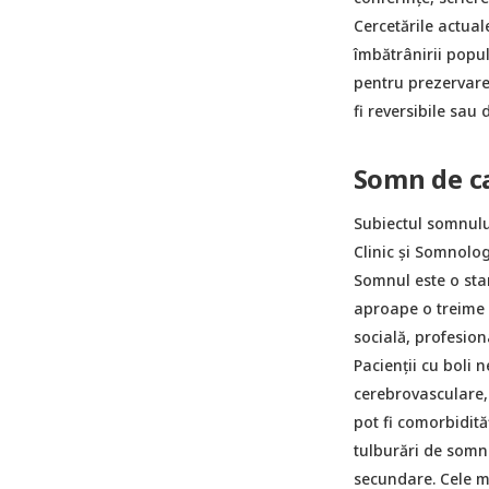
Cercetările actual
îmbătrânirii popul
pentru prezervare
fi reversibile sau 
Somn de ca
Subiectul somnulu
Clinic și Somnolog
Somnul este o star
aproape o treime d
socială, profesion
Pacienții cu boli
cerebrovasculare, 
pot fi comorbidităț
tulburări de somn 
secundare. Cele m