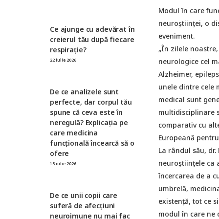
Modul în care func
neuroștiinței, o di
Ce ajunge cu adevărat în
eveniment.
creierul tău după fiecare
„În zilele noastre
respirație?
neurologice cel ma
22 iulie 2026
Alzheimer, epileps
unele dintre cele 
De ce analizele sunt
medical sunt gener
perfecte, dar corpul tău
spune că ceva este în
multidisciplinare s
neregulă? Explicația pe
comparativ cu alte
care medicina
Europeană pentru 
funcțională încearcă să o
La rândul său, dr
ofere
neuroștiințele ca 
15 iulie 2026
încercarea de a c
umbrelă, medicina,
De ce unii copii care
existență, tot ce 
suferă de afecțiuni
modul în care ne c
neuroimune nu mai fac