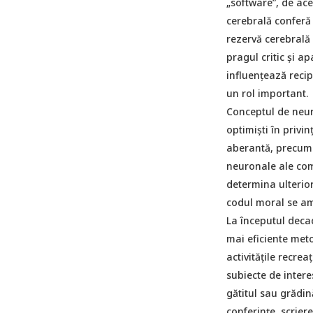
„software”, de ace
cerebrală conferă 
rezervă cerebrală
pragul critic și a
influențează recip
un rol important.
Conceptul de neuro
optimiști în privin
aberantă, precum î
neuronale ale com
determina ulterior
codul moral se amp
La începutul decad
mai eficiente meto
activitățile recre
subiecte de intere
gătitul sau grădină
conferințe, scrierea