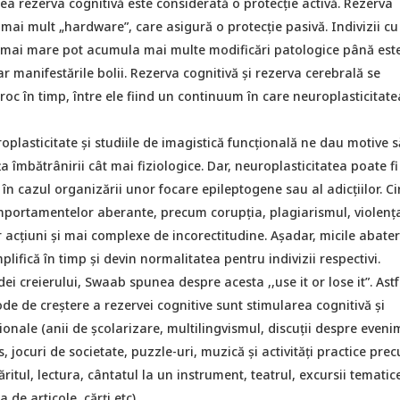
ea rezerva cognitivă este considerată o protecție activă. Rezerva
mai mult „hardware”, care asigură o protecție pasivă. Indivizii cu
 mai mare pot acumula mai multe modificări patologice până este
par manifestările bolii. Rezerva cognitivă și rezerva cerebrală se
roc în timp, între ele fiind un continuum în care neuroplasticitate
plasticitate și studiile de imagistică funcțională ne dau motive s
ța îmbătrânirii cât mai fiziologice. Dar, neuroplasticitatea poate fi 
n cazul organizării unor focare epileptogene sau al adicțiilor. Ci
portamentelor aberante, precum corupția, plagiarismul, violența
 acțiuni și mai complexe de incorectitudine. Așadar, micile abater
lifică în timp și devin normalitatea pentru indivizii respectivi.
ei creierului, Swaab spunea despre acesta ,,use it or lose it”. Astf
de de creștere a rezervei cognitive sunt stimularea cognitivă și
aționale (anii de școlarizare, multilingvismul, discuții despre eveni
s, jocuri de societate, puzzle-uri, muzică și activități practice pre
ritul, lectura, cântatul la un instrument, teatrul, excursii tematic
 de articole, cărți etc).