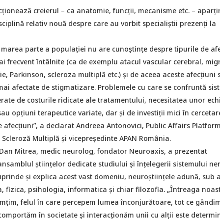
ționează creierul – ca anatomie, funcții, mecanisme etc. – aparți
sciplină relativ nouă despre care au vorbit specialiștii prezenți la
, marea parte a populației nu are cunoștințe despre tipurile de af
i frecvent întâlnite (ca de exemplu atacul vascular cerebral, mig
ie, Parkinson, scleroza multiplă etc.) și de aceea aceste afecțiuni 
mai afectate de stigmatizare. Problemele cu care se confruntă sis
ate de costurile ridicate ale tratamentului, necesitatea unor ech
au opțiuni terapeutice variate, dar și de investiții mici în cercetar
 afecțiuni”, a declarat Andreea Antonovici, Public Affairs Platfor
Scleroză Multiplă și vicepreşedinte APAN România.
. Dan Mitrea, medic neurolog, fondator Neuroaxis, a prezentat
ansamblul științelor dedicate studiului și înțelegerii sistemului ner
uprinde și explica acest vast domeniu, neuroștiințele adună, sub 
 fizica, psihologia, informatica și chiar filozofia. „Întreaga noas
simțim, felul în care percepem lumea înconjurătoare, tot ce gândim
omportăm în societate și interacționăm unii cu alții este determi