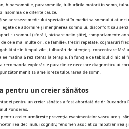
mn, hipersomniile, parasomniile, tulburările motorii în somn, tulbu
și insomnia de diferite cauze.
 să se adreseze medicului specializat în medicina somnului atunci
i legate de adormire și menținerea somnului, disconfort sau senza
aport cu somnul (sforăit, picioare neliniștite), comportamente an
 de cele mai multe ori, de familie), treziri repetate, coșmaruri fre
abilitate în timpul zilei, tulburări de atenție și concentrare fără 
lee matinală rezistentă la terapie. În funcție de tabloul clinic al f
va recomanda explorările paraclinice necesare diagnosticului core
punzător menit să amelioreze tulburarea de somn.
a pentru un creier sănătos
tației pentru un creier sănătos a fost abordată de dr. Ruxandra P
talul Ponderas.
 pentru creier urmărește prevenția evenimentelor vasculare și să
ncetinirea declinului cognitiv, fenomen asociat cu îmbătrânirea și