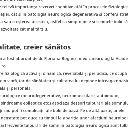
e relevă importanța rezervei cognitive atât în procesele fiziologic
ației, cât și în patologia neurologică degenerativă și conferă stra
a sau creșterea acesteia, astfel ca simptomele și semnele bolii s
dezvoltate cât mai târziu.
litate, creier sănătos
i a fost abordat de dr. Floriana Boghez, medic neurolog la Acad
.ro.
e fiziologică activă și dinamică, reversibilă și periodică, ce ocupă
in viață, iar de sănătatea și calitatea lui depinde întreaga noast
ală și personală.
 neurologice (neurodegenerative, neuromusculare, autoimune,
sindroame epileptice etc.) asociază deseori tulburări ale somnulu
i sau pot fi complicații ale bolii de bază. Pe de altă parte, unele
netratate pot duce cu timpul la apariția unor afecțiuni neurologi
ai frecvente tulburări de somn în patologia neurologică sunt tulb