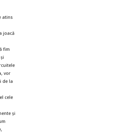
 atins
a joacă
ă fim
și
rcuitele
, vor
i de la
el cele
mente și
cum
e,