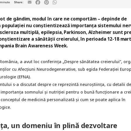
minute
 tot de gândim, modul în care ne comportăm – depinde de
a populației nu conștientizează importanța sistemului ner
 scleroza multiplă, epilepsia, Parkinson, Alzheimer sunt pr
nștientizare a sănătății creierului, în perioada 12-18 mar
campania Brain Awareness Week.
n România, a avut loc conferința „Despre sănătatea creierului”, or
enților cu Afecțiuni Neurodegenerative, sub egida Federației Euro
urologie (EFNA).
tului s-a discutat despre ce reprezintă neuroștiința, cu detalii d
 importanța somnului și nutriției pentru o bună funcționare a crei
 conceptul de medicină personalizată și cum se poate aplica în
ogice.
ța, un domeniu în plină dezvoltare