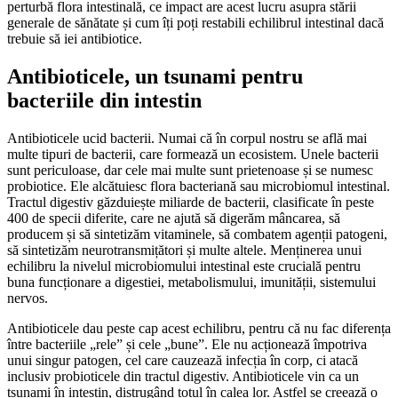
perturbă flora intestinală, ce impact are acest lucru asupra stării
generale de sănătate și cum îți poți restabili echilibrul intestinal dacă
trebuie să iei antibiotice.
Antibioticele, un tsunami pentru
bacteriile din intestin
Antibioticele ucid bacterii. Numai că în corpul nostru se află mai
multe tipuri de bacterii, care formează un ecosistem. Unele bacterii
sunt periculoase, dar cele mai multe sunt prietenoase și se numesc
probiotice. Ele alcătuiesc flora bacteriană sau microbiomul intestinal.
Tractul digestiv găzduiește miliarde de bacterii, clasificate în peste
400 de specii diferite, care ne ajută să digerăm mâncarea, să
producem și să sintetizăm vitaminele, să combatem agenții patogeni,
să sintetizăm neurotransmițători și multe altele. Menținerea unui
echilibru la nivelul microbiomului intestinal este crucială pentru
buna funcționare a digestiei, metabolismului, imunității, sistemului
nervos.
Antibioticele dau peste cap acest echilibru, pentru că nu fac diferența
între bacteriile „rele” și cele „bune”. Ele nu acționează împotriva
unui singur patogen, cel care cauzează infecția în corp, ci atacă
inclusiv probioticele din tractul digestiv. Antibioticele vin ca un
tsunami în intestin, distrugând totul în calea lor. Astfel se creează o