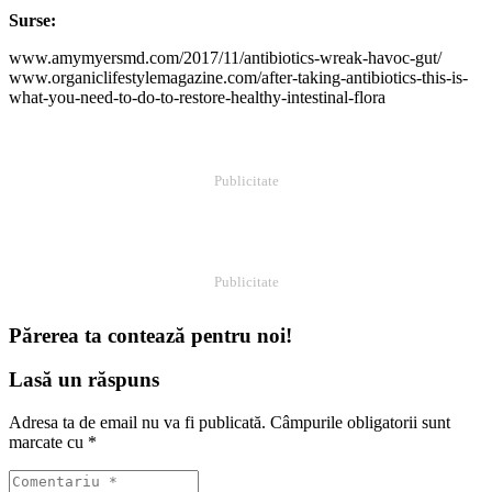
Surse:
www.amymyersmd.com/2017/11/antibiotics-wreak-havoc-gut/
www.organiclifestylemagazine.com/after-taking-antibiotics-this-is-
what-you-need-to-do-to-restore-healthy-intestinal-flora
Publicitate
Publicitate
Părerea ta contează pentru noi!
Lasă un răspuns
Adresa ta de email nu va fi publicată.
Câmpurile obligatorii sunt
marcate cu
*