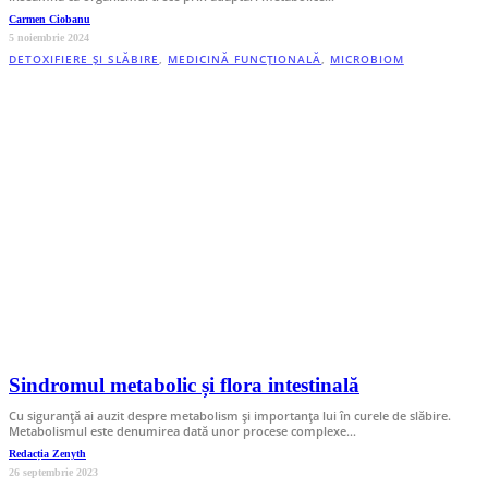
Carmen Ciobanu
5 noiembrie 2024
DETOXIFIERE ȘI SLĂBIRE
,
MEDICINĂ FUNCȚIONALĂ
,
MICROBIOM
Sindromul metabolic și flora intestinală
Cu siguranță ai auzit despre metabolism și importanța lui în curele de slăbire.
Metabolismul este denumirea dată unor procese complexe…
Redacția Zenyth
26 septembrie 2023