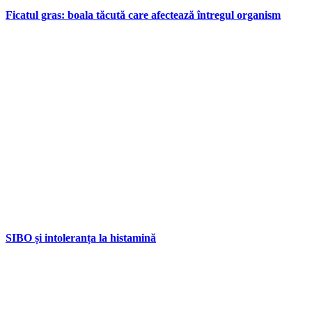
Ficatul gras: boala tăcută care afectează întregul organism
SIBO și intoleranța la histamină