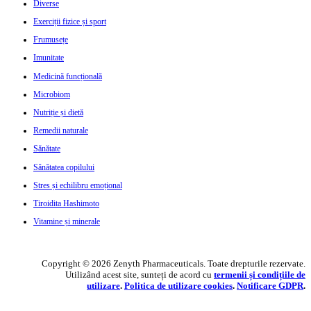
Diverse
Exerciții fizice și sport
Frumusețe
Imunitate
Medicină funcțională
Microbiom
Nutriție și dietă
Remedii naturale
Sănătate
Sănătatea copilului
Stres și echilibru emoțional
Tiroidita Hashimoto
Vitamine și minerale
Copyright © 2026 Zenyth Pharmaceuticals. Toate drepturile rezervate.
Utilizând acest site, sunteți de acord cu
termenii și condițiile de
utilizare
.
Politica de utilizare cookie
s
.
Notificare GDPR
.