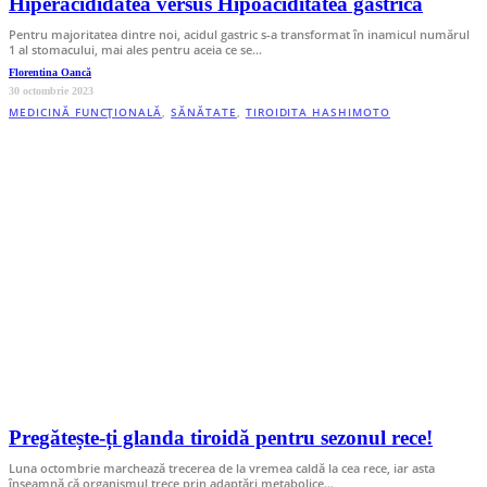
Hiperacididatea versus Hipoaciditatea gastrică
Pentru majoritatea dintre noi, acidul gastric s-a transformat în inamicul numărul
1 al stomacului, mai ales pentru aceia ce se…
Florentina Oancă
30 octombrie 2023
MEDICINĂ FUNCȚIONALĂ
,
SĂNĂTATE
,
TIROIDITA HASHIMOTO
Pregătește-ți glanda tiroidă pentru sezonul rece!
Luna octombrie marchează trecerea de la vremea caldă la cea rece, iar asta
înseamnă că organismul trece prin adaptări metabolice…