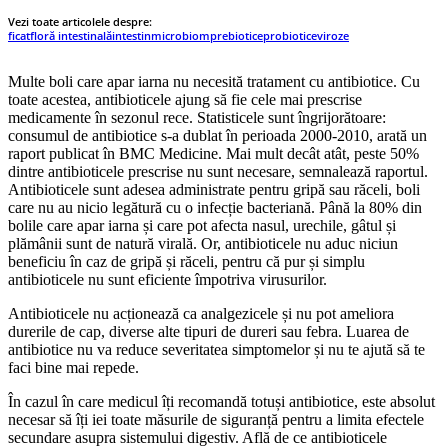
Vezi toate articolele despre:
ficat
floră intestinală
intestin
microbiom
prebiotice
probiotice
viroze
Multe boli care apar iarna nu necesită tratament cu antibiotice. Cu
toate acestea, antibioticele ajung să fie cele mai prescrise
medicamente în sezonul rece. Statisticele sunt îngrijorătoare:
consumul de antibiotice s-a dublat în perioada 2000-2010, arată un
raport publicat în BMC Medicine. Mai mult decât atât, peste 50%
dintre antibioticele prescrise nu sunt necesare, semnalează raportul.
Antibioticele sunt adesea administrate pentru gripă sau răceli, boli
care nu au nicio legătură cu o infecție bacteriană. Până la 80% din
bolile care apar iarna și care pot afecta nasul, urechile, gâtul și
plămânii sunt de natură virală. Or, antibioticele nu aduc niciun
beneficiu în caz de gripă și răceli, pentru că pur și simplu
antibioticele nu sunt eficiente împotriva virusurilor.
Antibioticele nu acționează ca analgezicele și nu pot ameliora
durerile de cap, diverse alte tipuri de dureri sau febra. Luarea de
antibiotice nu va reduce severitatea simptomelor și nu te ajută să te
faci bine mai repede.
În cazul în care medicul îți recomandă totuși antibiotice, este absolut
necesar să îți iei toate măsurile de siguranță pentru a limita efectele
secundare asupra sistemului digestiv. Află de ce antibioticele