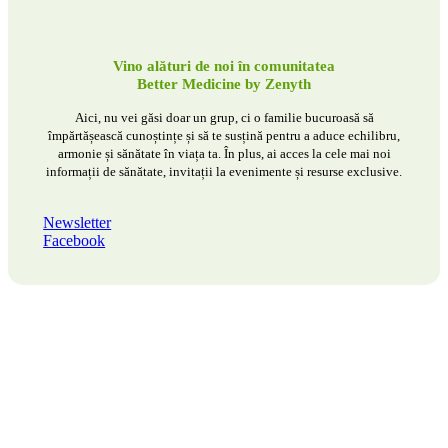
Vino alături de noi în comunitatea
Better Medicine by Zenyth
Aici, nu vei găsi doar un grup, ci o familie bucuroasă să
împărtășească cunoștințe și să te susțină pentru a aduce echilibru,
armonie și sănătate în viața ta. În plus, ai acces la cele mai noi
informații de sănătate, invitații la evenimente și resurse exclusive.
Newsletter
Facebook