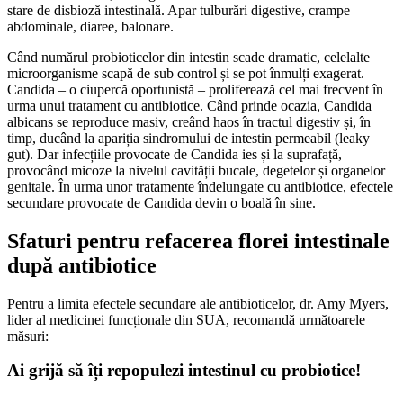
stare de disbioză intestinală. Apar tulburări digestive, crampe
abdominale, diaree, balonare.
Când numărul probioticelor din intestin scade dramatic, celelalte
microorganisme scapă de sub control și se pot înmulți exagerat.
Candida – o ciupercă oportunistă – proliferează cel mai frecvent în
urma unui tratament cu antibiotice. Când prinde ocazia, Candida
albicans se reproduce masiv, creând haos în tractul digestiv și, în
timp, ducând la apariția sindromului de intestin permeabil (leaky
gut). Dar infecțiile provocate de Candida ies și la suprafață,
provocând micoze la nivelul cavității bucale, degetelor și organelor
genitale. În urma unor tratamente îndelungate cu antibiotice, efectele
secundare provocate de Candida devin o boală în sine.
Sfaturi pentru refacerea florei intestinale
după antibiotice
Pentru a limita efectele secundare ale antibioticelor, dr. Amy Myers,
lider al medicinei funcționale din SUA, recomandă următoarele
măsuri:
Ai grijă să îți repopulezi intestinul cu probiotice!