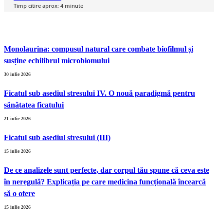
Timp citire aprox:
4
minute
Monolaurina: compusul natural care combate biofilmul și
susține echilibrul microbiomului
30 iulie 2026
Ficatul sub asediul stresului IV. O nouă paradigmă pentru
sănătatea ficatului
21 iulie 2026
Ficatul sub asediul stresului (III)
15 iulie 2026
De ce analizele sunt perfecte, dar corpul tău spune că ceva este
în neregulă? Explicația pe care medicina funcțională încearcă
să o ofere
15 iulie 2026