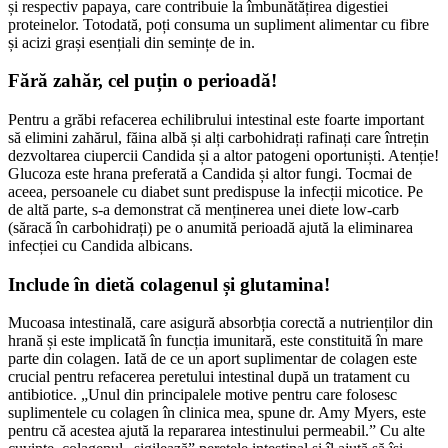
și respectiv papaya, care contribuie la îmbunătățirea digestiei
proteinelor. Totodată, poți consuma un supliment alimentar cu fibre
și acizi grași esențiali din semințe de in.
Fără zahăr, cel puțin o perioadă!
Pentru a grăbi refacerea echilibrului intestinal este foarte important
să elimini zahărul, făina albă și alți carbohidrați rafinați care întrețin
dezvoltarea ciupercii Candida și a altor patogeni oportuniști. Atenție!
Glucoza este hrana preferată a Candida și altor fungi. Tocmai de
aceea, persoanele cu diabet sunt predispuse la infecții micotice. Pe
de altă parte, s-a demonstrat că menținerea unei diete low-carb
(săracă în carbohidrați) pe o anumită perioadă ajută la eliminarea
infecției cu Candida albicans.
Include în dietă colagenul și glutamina!
Mucoasa intestinală, care asigură absorbția corectă a nutrienților din
hrană și este implicată în funcția imunitară, este constituită în mare
parte din colagen. Iată de ce un aport suplimentar de colagen este
crucial pentru refacerea peretului intestinal după un tratament cu
antibiotice. „Unul din principalele motive pentru care folosesc
suplimentele cu colagen în clinica mea, spune dr. Amy Myers, este
pentru că acestea ajută la repararea intestinului permeabil.” Cu alte