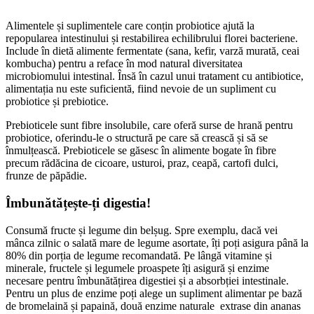
Alimentele și suplimentele care conțin probiotice ajută la
repopularea intestinului și restabilirea echilibrului florei bacteriene.
Include în dietă alimente fermentate (sana, kefir, varză murată, ceai
kombucha) pentru a reface în mod natural diversitatea
microbiomului intestinal. Însă în cazul unui tratament cu antibiotice,
alimentația nu este suficientă, fiind nevoie de un supliment cu
probiotice și prebiotice.
Prebioticele sunt fibre insolubile, care oferă surse de hrană pentru
probiotice, oferindu-le o structură pe care să crească și să se
înmulțească. Prebioticele se găsesc în alimente bogate în fibre
precum rădăcina de cicoare, usturoi, praz, ceapă, cartofi dulci,
frunze de păpădie.
Îmbunătățește-ți digestia!
Consumă fructe și legume din belșug. Spre exemplu, dacă vei
mânca zilnic o salată mare de legume asortate, îți poți asigura până la
80% din porția de legume recomandată. Pe lângă vitamine și
minerale, fructele și legumele proaspete îți asigură și enzime
necesare pentru îmbunătățirea digestiei și a absorbției intestinale.
Pentru un plus de enzime poți alege un supliment alimentar pe bază
de bromelaină și papaină, două enzime naturale extrase din ananas