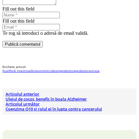
Fill out this field
Fill out this field
Te rog să introduci o adresă de email validă.
Publică comentariul
Etichete articol:
ficat
floră intestinală
intestin
microbiom
prebiotice
probiotice
viroze
Articolul anterior
Uleiul de cocos, benefic în boala Alzheimer
Articolul următor
Coenzima Q10 și rolul ei în lupta contra cancerului