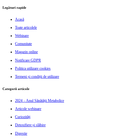
Legături rapide
Acasă
Toate articolele
Webinare
Comunitate
Magazin online
Notificare GDPR
Politica utilizare cookies
Termeni și condiții de utilizare
Categorii articole
2024 – Anul Sănătății Metabolice
Articole webinare
Curiozități
Detoxifiere și slăbire
Digestie