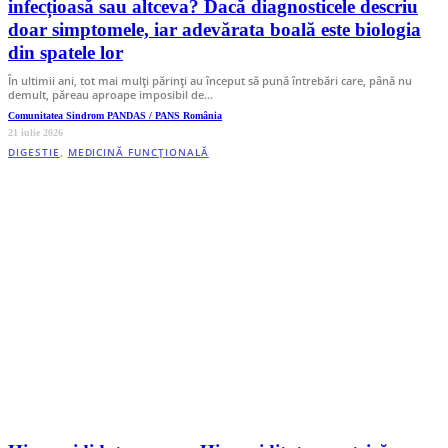
infecțioasă sau altceva? Dacă diagnosticele descriu
doar simptomele, iar adevărata boală este biologia
din spatele lor
În ultimii ani, tot mai mulți părinți au început să pună întrebări care, până nu
demult, păreau aproape imposibil de…
Comunitatea Sindrom PANDAS / PANS România
21 iulie 2026
DIGESTIE
,
MEDICINĂ FUNCȚIONALĂ