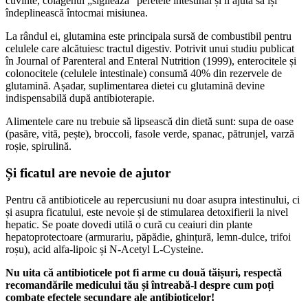
cuvinte, colagenul „sigilează” peretele intestinal și îl ajută să își
îndeplinească întocmai misiunea.
La rândul ei, glutamina este principala sursă de combustibil pentru
celulele care alcătuiesc tractul digestiv. Potrivit unui studiu publicat
în Journal of Parenteral and Enteral Nutrition (1999), enterocitele și
colonocitele (celulele intestinale) consumă 40% din rezervele de
glutamină. Așadar, suplimentarea dietei cu glutamină devine
indispensabilă după antibioterapie.
Alimentele care nu trebuie să lipsească din dietă sunt: supa de oase
(pasăre, vită, pește), broccoli, fasole verde, spanac, pătrunjel, varză
roșie, spirulină.
Și ficatul are nevoie de ajutor
Pentru că antibioticele au repercusiuni nu doar asupra intestinului, ci
și asupra ficatului, este nevoie și de stimularea detoxifierii la nivel
hepatic. Se poate dovedi utilă o cură cu ceaiuri din plante
hepatoprotectoare (armurariu, păpădie, ghințură, lemn-dulce, trifoi
roșu), acid alfa-lipoic și N-Acetyl L-Cysteine.
Nu uita că antibioticele pot fi arme cu două tăișuri, respectă
recomandările medicului tău și întreabă-l despre cum poți
combate efectele secundare ale antibioticelor!