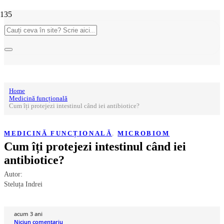
Home
Medicină funcțională
Cum îți protejezi intestinul când iei antibiotice?
MEDICINĂ FUNCȚIONALĂ
,
MICROBIOM
Cum îți protejezi intestinul când iei
antibiotice?
Autor:
Steluța Indrei
acum 3 ani
Niciun comentariu