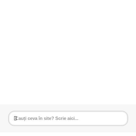
Florentina Oancă
19 octombrie 2018
9 cauze neașteptate ale diabetului