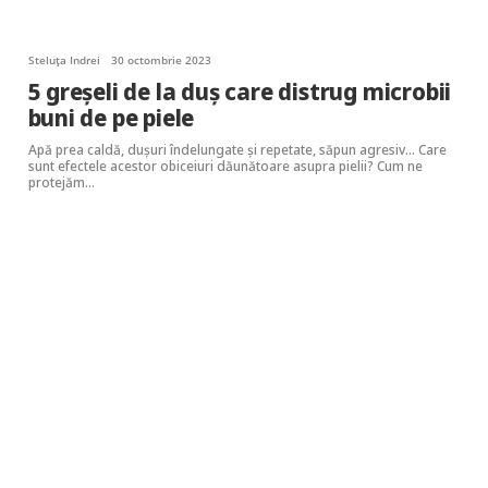
Steluța Indrei
30 octombrie 2023
5 greșeli de la duș care distrug microbii
buni de pe piele
Apă prea caldă, dușuri îndelungate și repetate, săpun agresiv… Care
sunt efectele acestor obiceiuri dăunătoare asupra pielii? Cum ne
protejăm…