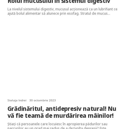
Rolul mucusului în sistemul digestiv
La nivelul sistemului digestiv, mucusul acţionează ca un lubrifiant ce
ajută bolul alimentar să alunece prin esofag. Stratul de mucus…
Steluța Indrei
30 octombrie 2023
Grădinăritul, antidepresiv natural! Nu
vă fie teamă de murdărirea mâinilor!
Știați că persoanele care locuiesc în apropierea pădurilor sau
parcurilor au un grad mai redus de a dezvolta depresii? Este…