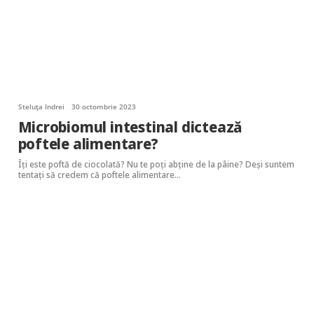
Steluța Indrei
30 octombrie 2023
Microbiomul intestinal dictează
poftele alimentare?
Îți este poftă de ciocolată? Nu te poți abține de la pâine? Deși suntem
tentați să credem că poftele alimentare…