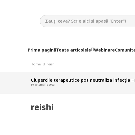
Prima pagină
Toate articolele
Webinare
Comunit
Home
reishi
Ciupercile terapeutice pot neutraliza infecția H
30 octombrie 2023
reishi