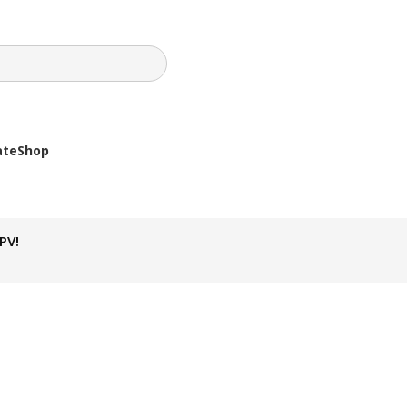
ate
Shop
PV!