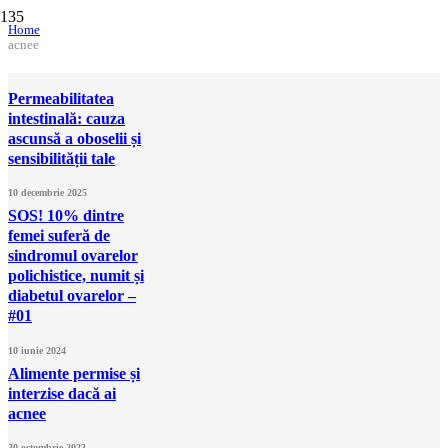
Home
acnee
Permeabilitatea
intestinală: cauza
ascunsă a oboselii și
sensibilității tale
10 decembrie 2025
SOS! 10% dintre
femei suferă de
sindromul ovarelor
polichistice, numit și
diabetul ovarelor –
#01
10 iunie 2024
Alimente permise și
interzise dacă ai
acnee
30 octombrie 2023