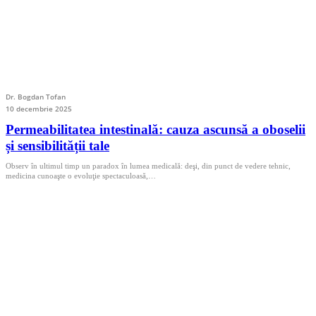
Dr. Bogdan Tofan
10 decembrie 2025
Permeabilitatea intestinală: cauza ascunsă a oboselii
și sensibilității tale
Observ în ultimul timp un paradox în lumea medicală: deşi, din punct de vedere tehnic,
medicina cunoaşte o evoluţie spectaculoasă,…