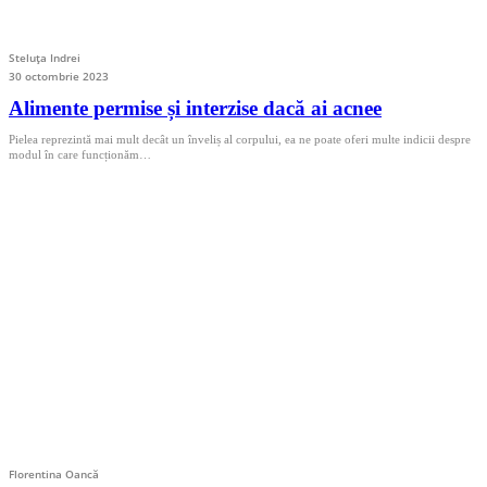
Steluța Indrei
30 octombrie 2023
Alimente permise și interzise dacă ai acnee
Pielea reprezintă mai mult decât un înveliș al corpului, ea ne poate oferi multe indicii despre
modul în care funcționăm…
Florentina Oancă