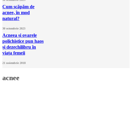
Cum scăpăm de
acnee, în mod
natural?
30 octombrie 2023
Acneea și ovarele
polichistice pun haos
și dezechilibru în
viața femeii
21 noiembrie 2018
acnee