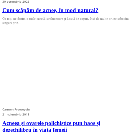
30 octombrie 2023
Cum scăpăm de acnee, în mod natural?
Cu toții ne dorim o piele curată, strălucitoare și lipsită de coșuri, însă de multe ori ne sabotăm
singuri prin…
Carmen Preoteșoiu
21 noiembrie 2018
Acneea și ovarele polichistice pun haos și
dezechilibru în viața femeii