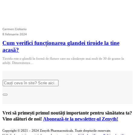
Carmen Ciobanu
8 februarie 2024
Cum verifici funcționarea glandei tiroide la tine
acasă?
Tiroida este o glandă în formă de fluture care nu cântărește mai mult de 30 de grame la
adulți. Dimensiunea…
Vrei să primești primul noutăți importante pentru sănătatea ta?
Vino alături de noi!
Abonează-te la newsletter-ul Zenyth!
Copyright © 2021 – 2024 Zenyth Pharmaceuticals. Toate drepturile rezervate.