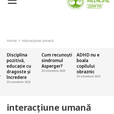
Home
interacțiune umană
Disciplina
Cum recunoști
ADHD nu e
1
pozitivă,
sindromul
boala
c
educație cu
Asperger?
copilului
dragoste și
obraznic
30 octombrie 2023
încredere
î
30 octombrie 2023
o
30 octombrie 2023
3
interacțiune umană