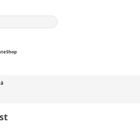
ate
Shop
tă
st