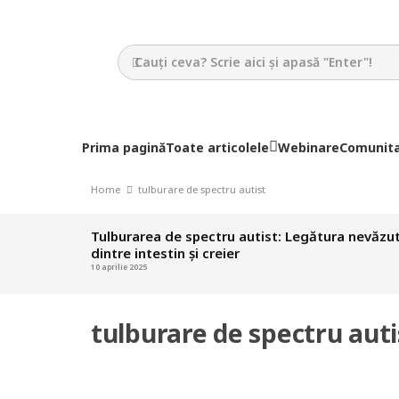
Prima pagină
Toate articolele
Webinare
Comunit
Home
tulburare de spectru autist
Tulburarea de spectru autist: Legătura nevăzu
dintre intestin și creier
10 aprilie 2025
tulburare de spectru auti