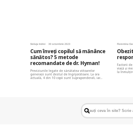
Steluța Indrei
30 octombrie 2023
Florentina Oa
Cum înveți copilul să mănânce
Obezit
sănătos? 5 metode
respon
recomandate de dr. Hyman!
Factorii de
viață și me
Previziunile legate de sănătatea viitoarelor
la înmulți
generații sunt destul de îngrijorătoare. La ora
actuală, 4 din 10 copii sunt supraponderali, iar…