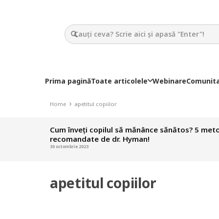
Prima pagină
Toate articolele
Webinare
Comunit
Home
apetitul copiilor
Cum înveți copilul să mănânce sănătos? 5 met
recomandate de dr. Hyman!
30 octombrie 2023
apetitul copiilor