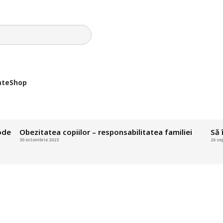
ate
Shop
ode
Obezitatea copiilor – responsabilitatea familiei
Să 
30 octombrie 2023
26 se