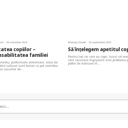
ncă
30 octombrie 2023
Redacția Zenyth
26 septembrie 2023
atea copiilor –
Să înţelegem apetitul cop
sabilitatea familiei
Pentru toţi cei care au copii, lucrul cel m
care cauzează îngrijorare este problema p
 mediu, preferințele alimentare, stilul de
poftei de mâncare în…
diul cultural sunt factori ce pot contribui
rea cazurilor de…