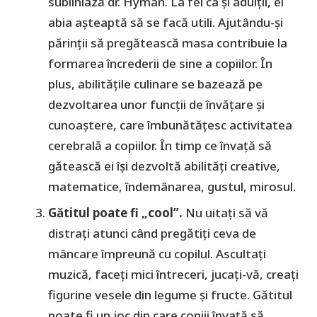
subliniază dr. Hyman. La fel ca și adulții, ei
abia așteaptă să se facă utili. Ajutându-și
părinții să pregătească masa contribuie la
formarea încrederii de sine a copiilor. În
plus, abilitățile culinare se bazează pe
dezvoltarea unor funcții de învățare și
cunoaștere, care îmbunătățesc activitatea
cerebrală a copiilor. În timp ce învață să
gătească ei își dezvoltă abilități creative,
matematice, îndemânarea, gustul, mirosul.
Gătitul poate fi „cool”.
Nu uitați să vă
distrați atunci când pregătiți ceva de
mâncare împreună cu copilul. Ascultați
muzică, faceți mici întreceri, jucați-vă, creați
figurine vesele din legume și fructe. Gătitul
poate fi un joc din care copiii învață să