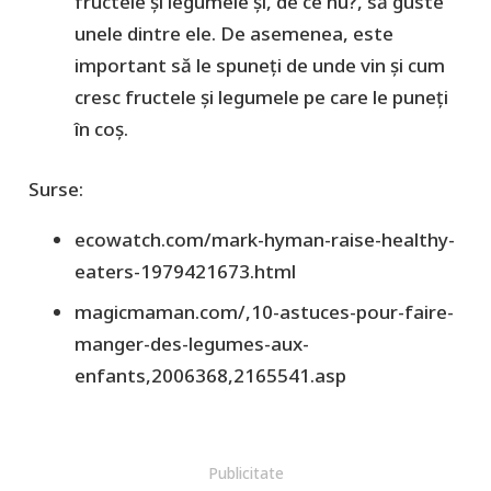
fructele și legumele și, de ce nu?, să guste
unele dintre ele. De asemenea, este
important să le spuneți de unde vin și cum
cresc fructele și legumele pe care le puneți
în coș.
Surse:
ecowatch.com/mark-hyman-raise-healthy-
eaters-1979421673.html
magicmaman.com/,10-astuces-pour-faire-
manger-des-legumes-aux-
enfants,2006368,2165541.asp
Publicitate