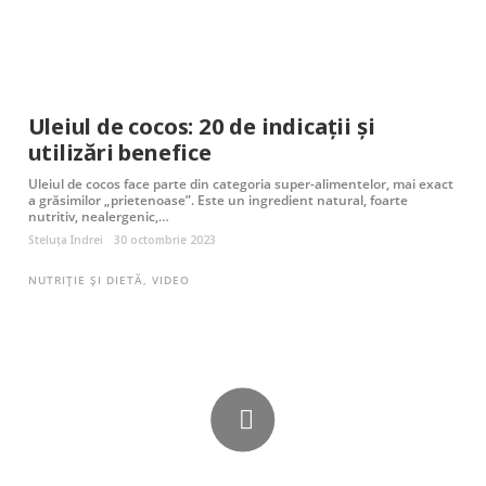
Uleiul de cocos: 20 de indicații și
utilizări benefice
Uleiul de cocos face parte din categoria super-alimentelor, mai exact
a grăsimilor „prietenoase”. Este un ingredient natural, foarte
nutritiv, nealergenic,…
Steluța Indrei
30 octombrie 2023
NUTRIȚIE ȘI DIETĂ
,
VIDEO