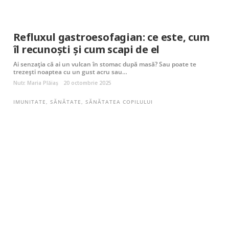
Refluxul gastroesofagian: ce este, cum
îl recunoști și cum scapi de el
Ai senzația că ai un vulcan în stomac după masă? Sau poate te
trezești noaptea cu un gust acru sau…
Nutr. Maria Plăiaș
20 octombrie 2025
IMUNITATE
,
SĂNĂTATE
,
SĂNĂTATEA COPILULUI