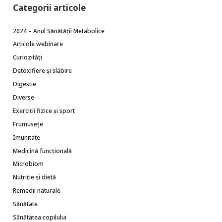
Categorii articole
2024 – Anul Sănătății Metabolice
Articole webinare
Curiozități
Detoxifiere și slăbire
Digestie
Diverse
Exerciții fizice și sport
Frumusețe
Imunitate
Medicină funcțională
Microbiom
Nutriție și dietă
Remedii naturale
Sănătate
Sănătatea copilului