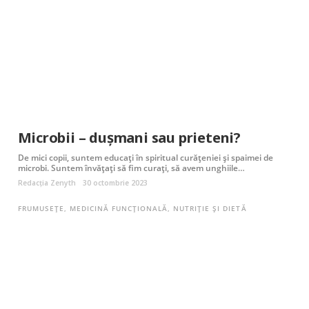
Microbii – duşmani sau prieteni?
De mici copii, suntem educați în spiritual curățeniei şi spaimei de
microbi. Suntem învățați să fim curați, să avem unghiile…
Redacția Zenyth
30 octombrie 2023
FRUMUSEȚE
,
MEDICINĂ FUNCȚIONALĂ
,
NUTRIȚIE ȘI DIETĂ