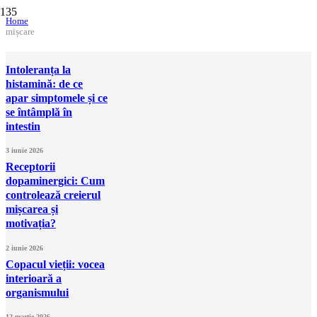
Home
mișcare
Intoleranța la
histamină: de ce
apar simptomele și ce
se întâmplă în
intestin
3 iunie 2026
Receptorii
dopaminergici: Cum
controlează creierul
mișcarea și
motivația?
2 iunie 2026
Copacul vieții: vocea
interioară a
organismului
12 martie 2026