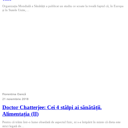
Organizația Mondială a Sănătății a publicat un studiu ce scoate la iveală faptul că, în Europa
și în Statele Unite,…
Florentina Oancă
21 noiembrie 2018
Doctor Chatterjee: Cei 4 stâlpi ai sănătăţii.
Alimentația (II)
Pentru că trăim într-o lume obsedată de aspectul fizic, ni s-a întipărit în minte că dieta este
strict legată de…