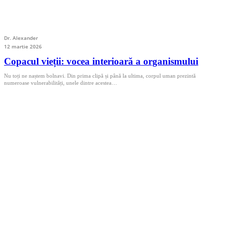
Dr. Alexander
12 martie 2026
Copacul vieții: vocea interioară a organismului
Nu toți ne naștem bolnavi. Din prima clipă și până la ultima, corpul uman prezintă
numeroase vulnerabilități, unele dintre acestea…