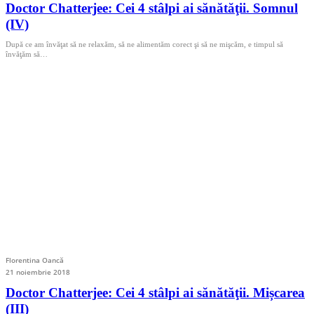
Doctor Chatterjee: Cei 4 stâlpi ai sănătăţii. Somnul
(IV)
După ce am învăţat să ne relaxăm, să ne alimentăm corect şi să ne mişcăm, e timpul să
învăţăm să…
Florentina Oancă
21 noiembrie 2018
Doctor Chatterjee: Cei 4 stâlpi ai sănătăţii. Mișcarea
(III)