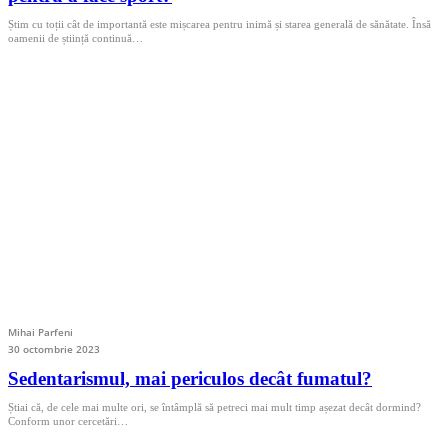
Știm cu toții cât de importantă este mișcarea pentru inimă și starea generală de sănătate. Însă
oamenii de știință continuă…
Mihai Parfeni
30 octombrie 2023
Sedentarismul, mai periculos decât fumatul?
Știai că, de cele mai multe ori, se întâmplă să petreci mai mult timp așezat decât dormind?
Conform unor cercetări…