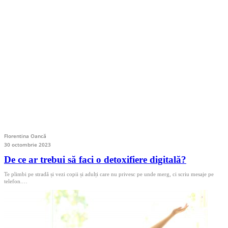
Florentina Oancă
30 octombrie 2023
De ce ar trebui să faci o detoxifiere digitală?
Te plimbi pe stradă și vezi copii și adulți care nu privesc pe unde merg, ci scriu mesaje pe
telefon.…