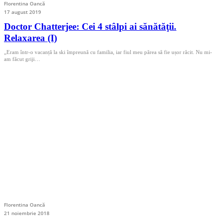
Florentina Oancă
17 august 2019
Doctor Chatterjee: Cei 4 stâlpi ai sănătăţii.
Relaxarea (I)
„Eram într-o vacanță la ski împreună cu familia, iar fiul meu părea să fie ușor răcit. Nu mi-
am făcut griji…
Florentina Oancă
21 noiembrie 2018