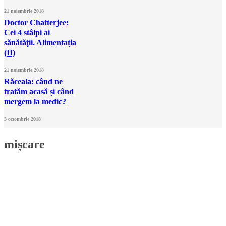
21 noiembrie 2018
Doctor Chatterjee:
Cei 4 stâlpi ai
sănătăţii. Alimentația
(II)
21 noiembrie 2018
Răceala: când ne
tratăm acasă și când
mergem la medic?
3 octombrie 2018
mișcare