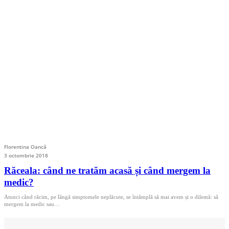
Florentina Oancă
3 octombrie 2018
Răceala: când ne tratăm acasă și când mergem la
medic?
Atunci când răcim, pe lângă simptomele neplăcute, se întâmplă să mai avem și o dilemă: să
mergem la medic sau…