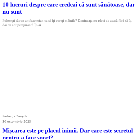
10 lucruri despre care credeai că sunt sănătoase, dar
nu sunt
Folosești săpun antibacterian ca să îți cureți mâinile? Dimineața nu pleci de acasă fără să îți
dai cu antiperspirant? Ți-ai…
Redacția Zenyth
30 octombrie 2023
Mișcarea este pe placul inimii. Dar care este secretul
pentru a face sport?