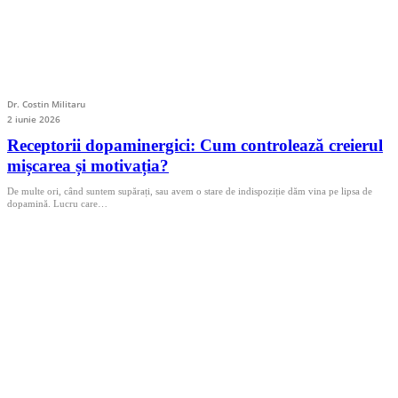
Dr. Costin Militaru
2 iunie 2026
Receptorii dopaminergici: Cum controlează creierul
mișcarea și motivația?
De multe ori, când suntem supărați, sau avem o stare de indispoziție dăm vina pe lipsa de
dopamină. Lucru care…