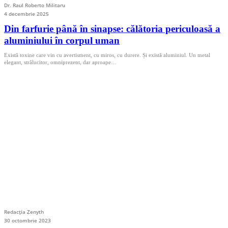
Dr. Raul Roberto Militaru
4 decembrie 2025
Din farfurie până în sinapse: călătoria periculoasă a
aluminiului în corpul uman
Există toxine care vin cu avertisment, cu miros, cu durere. Și există aluminiul. Un metal
elegant, strălucitor, omniprezent, dar aproape…
Redacția Zenyth
30 octombrie 2023