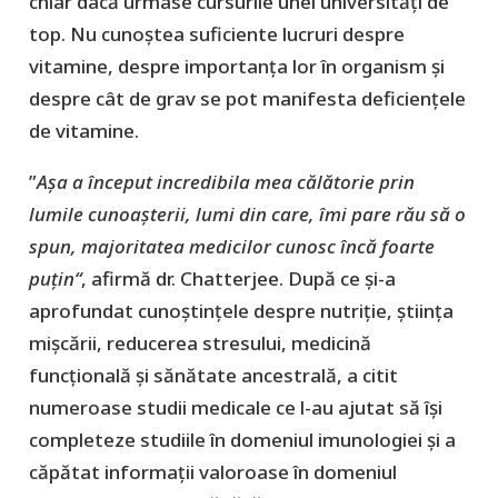
chiar dacă urmase cursurile unei universități de
top. Nu cunoștea suficiente lucruri despre
vitamine, despre importanța lor în organism și
despre cât de grav se pot manifesta deficiențele
de vitamine.
”
Așa a început incredibila mea călătorie prin
lumile cunoașterii, lumi din care, îmi pare rău să o
spun, majoritatea medicilor cunosc încă foarte
puțin“
, afirmă dr. Chatterjee. După ce și-a
aprofundat cunoștințele despre nutriție, știința
mișcării, reducerea stresului, medicină
funcțională și sănătate ancestrală, a citit
numeroase studii medicale ce l-au ajutat să își
completeze studiile în domeniul imunologiei și a
căpătat informații valoroase în domeniul