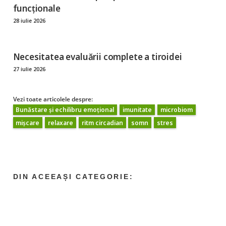
funcționale
28 iulie 2026
Necesitatea evaluării complete a tiroidei
27 iulie 2026
Vezi toate articolele despre:
Bunăstare și echilibru emoțional
imunitate
microbiom
mișcare
relaxare
ritm circadian
somn
stres