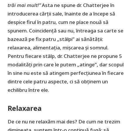
trăi mai mult!”
Asta ne spune dr. Chatterjee în
introducerea cărții sale, înainte de a începe să
despice firul în patru, cum ne place nouă să
spunem. Coincidență sau nu, întreaga sa carte se
bazează pe fix patru „stâlpi” ai sănătăţii:
relaxarea, alimentația, mișcarea și somnul.
Pentru fiecare stâlp, dr. Chatterjee ne propune 5
modalități prin care le putem „atinge”, dar scopul
în sine nu este să atingem perfecțiunea în fiecare
dintre cele patru aspecte, ci să obținem un
echilibru între ele.
Relaxarea
De ce nu ne relaxăm mai des? De cum ne trezim
dimineața, suntem într-o continuă fugă: să