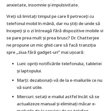
anxietate, insomnie și impulsivitate.
Vreți să limitați timpul pe care îl petreceți cu
telefonul mobil în mână, dar nu știți de unde să
începeți și o zi întreagă fără dispozitive mobile vi
se pare prea mult și prea brusc? Dr. Chatterjee
ne propune un mic ghid care să facă tranziția
spre „ziua fără gadget-uri” mai ușoară:
Luni: opriți notificările telefonului, tabletei
și laptopului.
Marți: dezabonați-vă de la e-mailurile ce nu
vă sunt utile.
Miercuri: setați e-mailul astfel încât să se
actualizeze manual și eliminați măcar e-
mailurile de la serviciu de pe telefon.