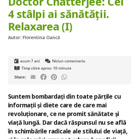
Doctor Chatterjee: Cei
4 stâlpi ai sănătăţii.
Relaxarea (I)
Autor:
Florentina Oancă
acum 7 ani
Niciun comentariu
Timp citire aprox:
10
minute
Suntem bombardaţi din toate părţile cu
informaţii şi diete care de care mai
revoluţionare, ce ne promit sănătate şi
viaţă lungă. Dar dacă răspunsul nu se află
în schimbările radicale ale stilului de viaţă,