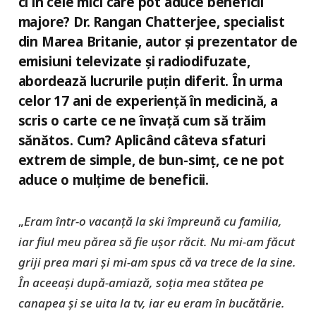
ci în cele mici care pot aduce beneficii
majore? Dr. Rangan Chatterjee, specialist
din Marea Britanie, autor şi prezentator de
emisiuni televizate şi radiodifuzate,
abordează lucrurile puţin diferit. În urma
celor 17 ani de experienţă în medicină, a
scris o carte ce ne învaţă cum să trăim
sănătos. Cum? Aplicând câteva sfaturi
extrem de simple, de bun-simţ, ce ne pot
aduce o mulţime de beneficii.
„
Eram într-o vacanță la ski împreună cu familia,
iar fiul meu părea să fie ușor răcit. Nu mi-am făcut
griji prea mari și mi-am spus că va trece de la sine.
În aceeași după-amiază, soția mea stătea pe
canapea și se uita la tv, iar eu eram în bucătărie.