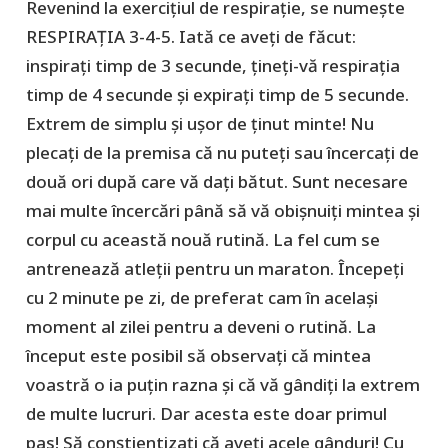
Revenind la exercițiul de respirație, se numește
RESPIRAȚIA 3-4-5. Iată ce aveți de făcut:
inspirați timp de 3 secunde, țineți-vă respirația
timp de 4 secunde și expirați timp de 5 secunde.
Extrem de simplu și ușor de ținut minte! Nu
plecați de la premisa că nu puteți sau încercați de
două ori după care vă dați bătut. Sunt necesare
mai multe încercări până să vă obișnuiți mintea și
corpul cu această nouă rutină. La fel cum se
antrenează atleții pentru un maraton. Începeți
cu 2 minute pe zi, de preferat cam în același
moment al zilei pentru a deveni o rutină. La
început este posibil să observați că mintea
voastră o ia puțin razna și că vă gândiți la extrem
de multe lucruri. Dar acesta este doar primul
pas! Să conștientizați că aveți acele gânduri! Cu