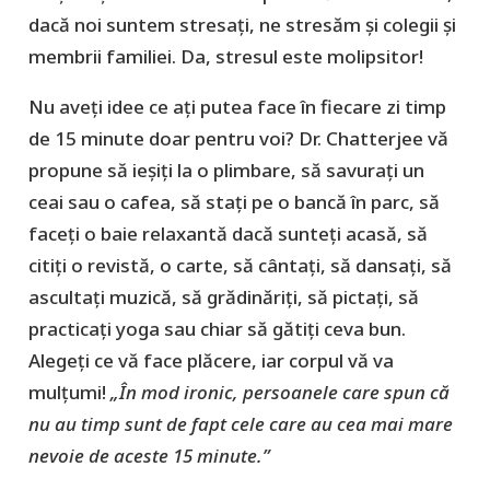
dacă noi suntem stresați, ne stresăm și colegii și
membrii familiei. Da, stresul este molipsitor!
Nu aveți idee ce ați putea face în fiecare zi timp
de 15 minute doar pentru voi? Dr. Chatterjee vă
propune să ieșiți la o plimbare, să savurați un
ceai sau o cafea, să stați pe o bancă în parc, să
faceți o baie relaxantă dacă sunteți acasă, să
citiți o revistă, o carte, să cântați, să dansați, să
ascultați muzică, să grădinăriți, să pictați, să
practicați yoga sau chiar să gătiți ceva bun.
Alegeți ce vă face plăcere, iar corpul vă va
mulțumi!
„În mod ironic, persoanele care spun că
nu au timp sunt de fapt cele care au cea mai mare
nevoie de aceste 15 minute.”