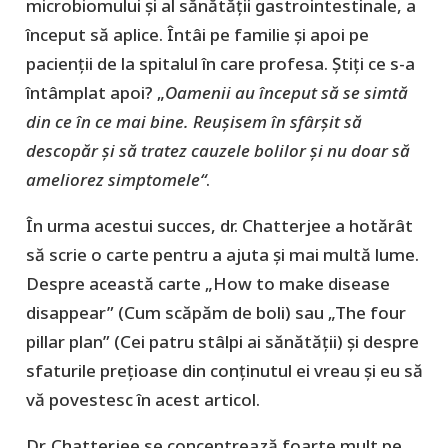
microbiomului și al sănătății gastrointestinale, a
început să aplice. Întâi pe familie și apoi pe
pacienții de la spitalul în care profesa. Știți ce s-a
întâmplat apoi? „
Oamenii au început să se simtă
din ce în ce mai bine. Reușisem în sfârșit să
descopăr și să tratez cauzele bolilor și nu doar să
ameliorez simptomele“
.
În urma acestui succes, dr. Chatterjee a hotărât
să scrie o carte pentru a ajuta și mai multă lume.
Despre această carte „How to make disease
disappear” (Cum scăpăm de boli) sau „The four
pillar plan” (Cei patru stâlpi ai sănătăţii) și despre
sfaturile prețioase din conținutul ei vreau și eu să
vă povestesc în acest articol.
Dr. Chatterjee se concentrează foarte mult pe