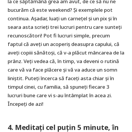
la ce săptămână grea am avut, de ce să nu ne
bucurăm că este weekend? Și exemplele pot
continua. Așadar, luați un carnețel și un pix și în
seara asta scrieți trei lucruri pentru care sunteți
recunoscători! Pot fi lucruri simple, precum
faptul că aveți un acoperiș deasupra capului, că
aveți copiii sănătoși, că v-a plăcut mâncarea de la
prânz. Veți vedea că, în timp, va deveni o rutină
care vă va face plăcere și vă va aduce un somn
liniștit. Puteți încerca să faceți asta chiar și în
timpul cinei, cu familia, să spuneți fiecare 3
lucruri bune care vi s-au întâmplat în acea zi.
Începeți de azi!
4. Meditați cel puțin 5 minute, în