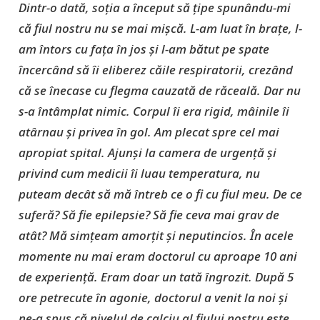
Dintr-o dată, soția a început să țipe spunându-mi
că fiul nostru nu se mai mișcă. L-am luat în brațe, l-
am întors cu fața în jos și l-am bătut pe spate
încercând să îi eliberez căile respiratorii, crezând
că se înecase cu flegma cauzată de răceală. Dar nu
s-a întâmplat nimic. Corpul îi era rigid, mâinile îi
atârnau și privea în gol. Am plecat spre cel mai
apropiat spital. Ajunși la camera de urgență și
privind cum medicii îi luau temperatura, nu
puteam decât să mă întreb ce o fi cu fiul meu. De ce
suferă? Să fie epilepsie? Să fie ceva mai grav de
atât? Mă simțeam amorțit și neputincios. În acele
momente nu mai eram doctorul cu aproape 10 ani
de experiență. Eram doar un tată îngrozit. După 5
ore petrecute în agonie, doctorul a venit la noi și
ne-a spus că nivelul de calciu al fiului nostru este