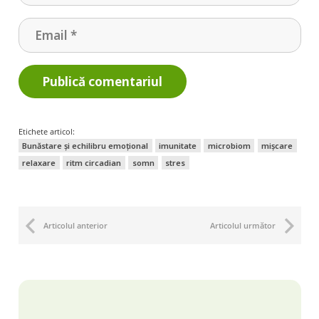
Publică comentariul
Etichete articol:
Bunăstare și echilibru emoțional
imunitate
microbiom
mișcare
relaxare
ritm circadian
somn
stres
Articolul anterior
Articolul următor