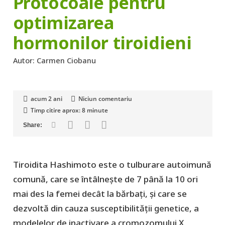
Protocoale pentru
optimizarea
hormonilor tiroidieni
Autor:
Carmen Ciobanu
acum 2 ani
Niciun comentariu
Timp citire aprox:
8
minute
Tiroidita Hashimoto este o tulburare autoimună
comună, care se întâlnește de 7 până la 10 ori
mai des la femei decât la bărbați, și care se
dezvoltă din cauza susceptibilității genetice, a
modelelor de inactivare a cromozomului X