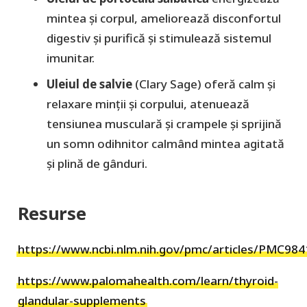
mintea și corpul, ameliorează disconfortul
digestiv și purifică și stimulează sistemul
imunitar.
Uleiul de salvie
(Clary Sage) oferă calm și
relaxare minții și corpului, atenuează
tensiunea musculară și crampele și sprijină
un somn odihnitor calmând mintea agitată
și plină de gânduri.
Resurse
https://www.ncbi.nlm.nih.gov/pmc/articles/PMC984
https://www.palomahealth.com/learn/thyroid-
glandular-supplements