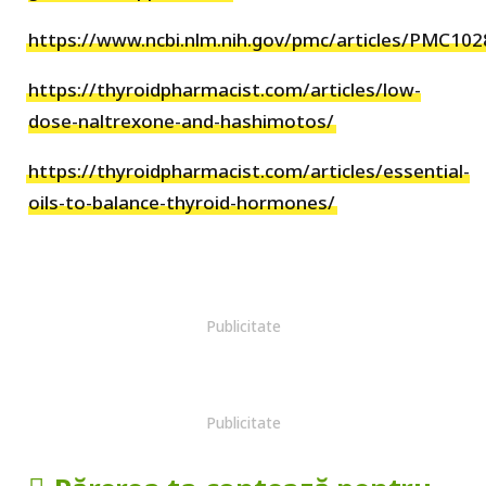
https://www.ncbi.nlm.nih.gov/pmc/articles/PMC10
https://thyroidpharmacist.com/articles/low-
dose-naltrexone-and-hashimotos/
https://thyroidpharmacist.com/articles/essential-
oils-to-balance-thyroid-hormones/
Publicitate
Publicitate