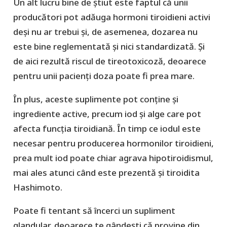
Un alt lucru bine de știut este faptul că unii
producători pot adăuga hormoni tiroidieni activi
deși nu ar trebui și, de asemenea, dozarea nu
este bine reglementată și nici standardizată. Și
de aici rezultă riscul de tireotoxicoză, deoarece
pentru unii pacienți doza poate fi prea mare.
În plus, aceste suplimente pot conține și
ingrediente active, precum iod și alge care pot
afecta funcția tiroidiană. În timp ce iodul este
necesar pentru producerea hormonilor tiroidieni,
prea mult iod poate chiar agrava hipotiroidismul,
mai ales atunci când este prezentă și tiroidita
Hashimoto.
Poate fi tentant să încerci un supliment
glandular, deoarece te gândești că provine din