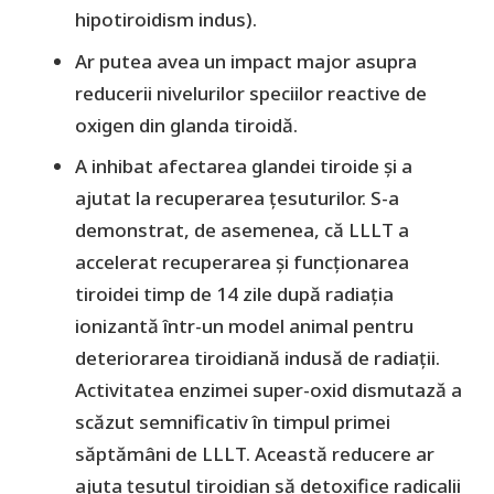
hipotiroidism indus).
Ar putea avea un impact major asupra
reducerii nivelurilor speciilor reactive de
oxigen din glanda tiroidă.
A inhibat afectarea glandei tiroide și a
ajutat la recuperarea țesuturilor. S-a
demonstrat, de asemenea, că LLLT a
accelerat recuperarea și funcționarea
tiroidei timp de 14 zile după radiația
ionizantă într-un model animal pentru
deteriorarea tiroidiană indusă de radiații.
Activitatea enzimei super-oxid dismutază a
scăzut semnificativ în timpul primei
săptămâni de LLLT. Această reducere ar
ajuta țesutul tiroidian să detoxifice radicalii