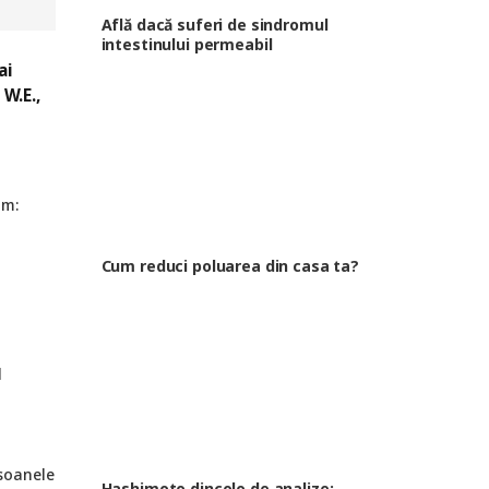
Află dacă suferi de sindromul
intestinului permeabil
ai
W.E.,
im:
Cum reduci poluarea din casa ta?
l
rsoanele
Hashimoto dincolo de analize: