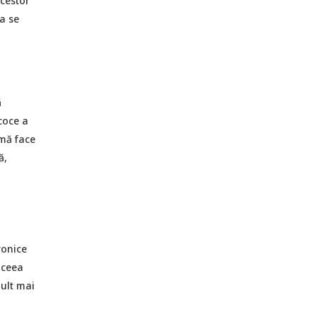
acestor
a se
ă
coce a
 mă face
ă,
ronice
, ceea
ult mai