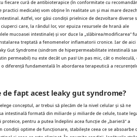
 cu fiecare cură de antibioterapice (în conformitate cu recomandăr
 practici medicale) vom obține în realitate un și mai mare dezech
testinal. Astfel, vor găsi condiții prielnice de dezvoltare diverse s
, ciuperci care, la rândul lor, vor epuiza resursele de hrană ale
ulele mucoasei intestinale) și vor duce la „slăbirea/modificarea“ fu
instalarea treptată a fenomenelor inflamatorii cronice. Iar de aici
aky Gut Syndrome (sindrom de hiperpermeabilitate intestinală sa
tin permeabil) nu este decât un pas! Un pas mic, cât o moleculă,
că o diferență fundamentală în abordarea terapeutică a recurențel
e de fapt acest leaky gut syndrome?
elege conceptul, ar trebui să plecăm de la nivel celular și să ne
intestinală formată din miliarde și miliarde de celule, toate leg
ți proteice, pentru a putea îndeplini acea funcție de „barieră“ a
 în condiții optime de funcționare, stabilește ceea ce se absoarbe 