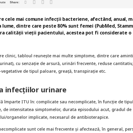
nute
ntre cele mai comune infecții bacteriene, afectând, anual, m
ga lume, dintre care peste 80% sunt femei (PubMed, Stamm 
ra calității vieții pacientului, acestea pot fi considerate o
re clinic, tabloul reunește mai multe simptome, dintre care amint
urinat), cu senzație de arsură, urinări frecvente, reduse cantitativ,
vegetative de tipul paloare, greață, transpirație etc.
a infecțiilor urinare
lă împarte ITU în: complicate sau necomplicate, în funcție de tipu
e, de intensitatea simptomelor, durata episodului acut, gradul de
lui/organelor implicate, necesarul de antibioterapice.
 necomplicate sunt cele mai frecvente și afectează, în general, pe