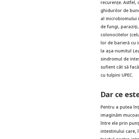
recurențe. Astfel,
ghidurilor de bune
al microbiomului in
de fungi, paraziți
colonocitelor (cel
lor de barieră cu 
la așa-numitul Le
sindromul de intes
sufient cât să fa
cu tulpini UPEC.
Dar ce est
Pentru a putea înț
imaginăm mucoasa 
între ele prin pun
intestinului care,