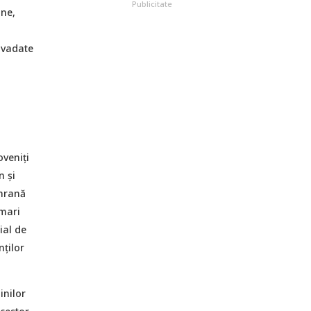
Publicitate
ine,
nvadate
oveniți
n și
 hrană
 mari
ial de
nților
inilor