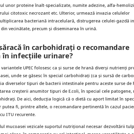
rul unor proteine înalt-specializate, numite adezine, alfa-hemoliz
ului citotoxic necrozant etc. Ulterior, urmează invazia celulelor
ultiplicarea bacteriană intracelulară, distrugerea celulei-gazdă i
r din vecinătate, precum și diseminarea în urină.
 săracă în carbohidrați o recomandare
în infecțiile urinare?
, variantele UPEC folosesc ca și surse de hrană diverși nutrienți pr
asei, unde se găsesc în special carbohidrați (ca și sursă de carbo
ia diverselor tipuri de bacterii intestinale pentru aceste surse de
tarea creșterii anumitor tipuri de E.coli, în special cele patogene,
hidrați. De aici, deducția logică că o dietă cu aport limitat în spec
 putea fi, printre altele, o recomandare pertinentă în cazul pacie
 cu ITU recurente.
lul mucoasei vezicale suportul nutrițional necesar dezvoltării tulp