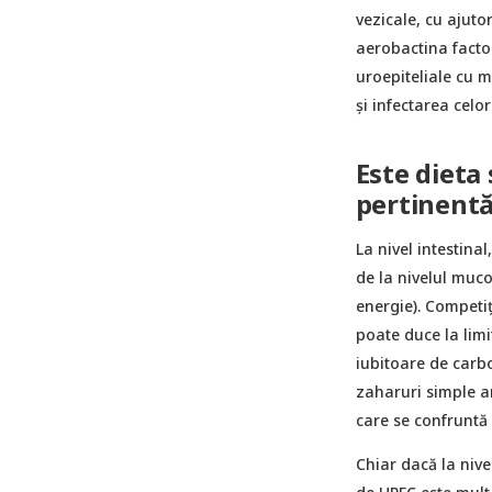
vezicale, cu ajuto
aerobactina factor
uroepiteliale cu m
și infectarea celo
Este dieta
pertinentă 
La nivel intestinal
de la nivelul muco
energie). Competiț
poate duce la limi
iubitoare de carbo
zaharuri simple ar
care se confruntă
Chiar dacă la nive