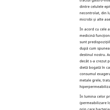
tractul gastro-inte
dintre celulele epi
necontrolat, din l
microbi și alte a
În acord cu cele a
medicină funcționa
sunt predispozițiil
după cum spunea ș
destinul nostru. A
decât s-a crezut p
dietă bogată în ca
consumul exagerat 
metale grele, trat
hiperpermeabiliza
În lumina celor p
(permeabilizare lo
prin care bacteri