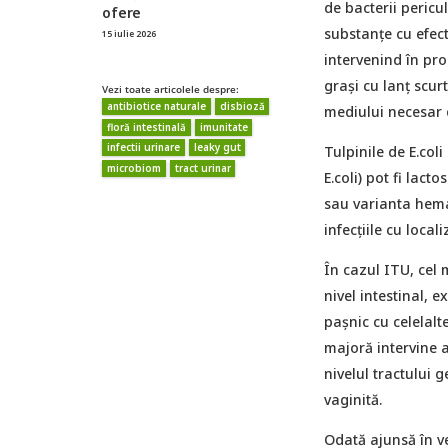
de bacterii pericu
ofere
substanțe cu efect
15 iulie 2026
intervenind în pro
grași cu lanț scur
Vezi toate articolele despre:
antibiotice naturale
disbioză
mediului necesar d
floră intestinală
imunitate
infectii urinare
leaky gut
Tulpinile de E.col
microbiom
tract urinar
E.coli) pot fi lact
sau varianta hemat
infecțiile cu local
În cazul ITU, cel 
nivel intestinal, 
pașnic cu celelalt
majoră intervine a
nivelul tractului 
vaginită.
Odată ajunsă în ve