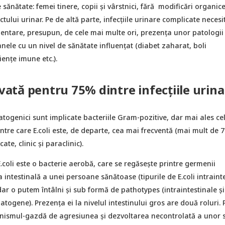
 sănătate: femei tinere, copii și vârstnici, fără modificări organice
ctului urinar. Pe de altă parte, infecțiile urinare complicate necesi
mentare, presupun, de cele mai multe ori, prezența unor patologii
nele cu un nivel de sănătate influențat (diabet zaharat, boli
iențe imune etc.).
ovată pentru 75% dintre infecțiile urin
patogenici sunt implicate bacteriile Gram-pozitive, dar mai ales ce
tre care E.coli este, de departe, cea mai frecventă (mai mult de 
ate, clinic și paraclinic).
.coli este o bacterie aerobă, care se regăsește printre germenii
a intestinală a unei persoane sănătoase (tipurile de E.coli intraint
ar o putem întâlni și sub formă de pathotypes (intraintestinale și
patogene). Prezența ei la nivelul intestinului gros are două roluri. 
nismul-gazdă de agresiunea și dezvoltarea necontrolată a unor s