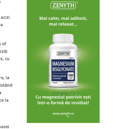
r
 acizi
ea
s of
oză)
s, cu
e, la
abitând
a
ce la
oasei