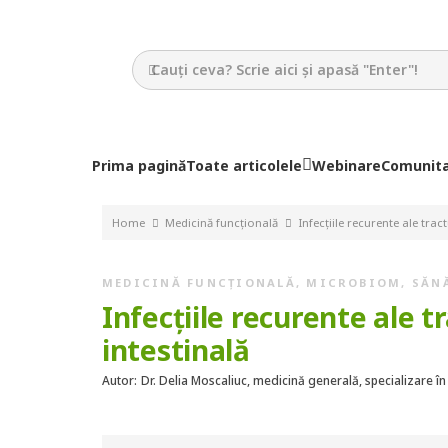
Prima pagină
Toate articolele
Webinare
Comunit
Home
Medicină funcțională
Infecțiile recurente ale tract
MEDICINĂ FUNCȚIONALĂ
,
MICROBIOM
,
SĂN
Infecțiile recurente ale tr
intestinală
Autor:
Dr. Delia Moscaliuc, medicină generală, specializare în