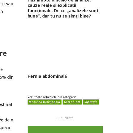
 și sau
cauze reale și explicații
funcționale. De ce „analizele sunt
tă
bune”, dar tu nu te simți bine?
are
le
Hernia abdominală
75% din
Vezi toate articolele din categoria:
Medicină funcțională
Microbiom
Sănătate
estinal
Publicitate
Pe de o
pecii