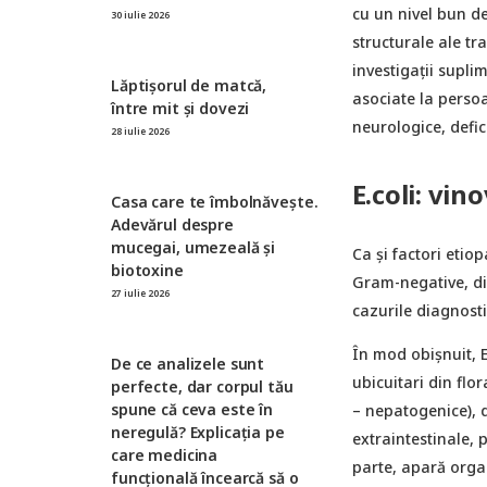
cu un nivel bun de
30 iulie 2026
structurale ale tra
investigații supli
Lăptișorul de matcă,
asociate la persoa
între mit și dovezi
neurologice, defic
28 iulie 2026
E.coli: vin
Casa care te îmbolnăvește.
Adevărul despre
mucegai, umezeală și
Ca și factori etio
biotoxine
Gram-negative, din
27 iulie 2026
cazurile diagnostic
În mod obișnuit, E
De ce analizele sunt
ubicuitari din flor
perfecte, dar corpul tău
spune că ceva este în
– nepatogenice), d
neregulă? Explicația pe
extraintestinale, 
care medicina
parte, apară orga
funcțională încearcă să o