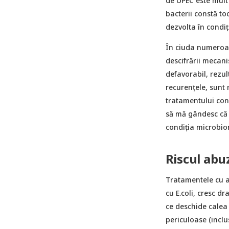
de UPEC este mult 
bacterii constă to
dezvolta în condiți
În ciuda numeroase
descifrării mecan
defavorabil, rezul
recurențele, sunt 
tratamentului conv
să mă gândesc că d
condiția microbiom
Riscul abuz
Tratamentele cu a
cu E.coli, cresc dr
ce deschide calea
periculoase (inclus