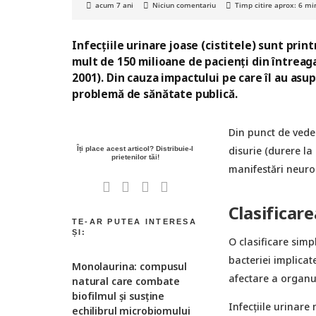
acum 7 ani
Niciun comentariu
Timp citire aprox:
6
mi
Infecțiile urinare joase (cistitele) sunt pri
mult de 150 milioane de pacienți din întrea
2001). Din cauza impactului pe care îl au asup
problemă de sănătate publică.
Din punct de vede
disurie (durere la 
manifestări neuro-
Clasificare
O clasificare simp
bacteriei implicat
Monolaurina: compusul
afectare a organu
natural care combate
biofilmul și susține
Infecțiile urinare
echilibrul microbiomului