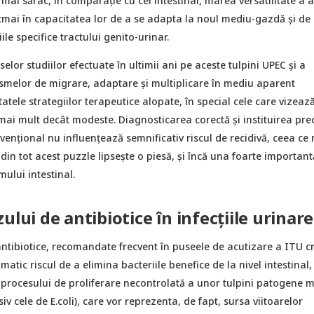
mai sărac, în comparație cu cel intestinal, marea versatilitate a 
cmai în capacitatea lor de a se adapta la noul mediu-gazdă și de 
ile specifice tractului genito-urinar.
lor studiilor efectuate în ultimii ani pe aceste tulpini UPEC și a
ismelor de migrare, adaptare și multiplicare în mediu aparent
tatele strategiilor terapeutice alopate, în special cele care vizeaz
mai mult decât modeste. Diagnosticarea corectă și instituirea pre
ențional nu influențează semnificativ riscul de recidivă, ceea ce
in tot acest puzzle lipsește o piesă, și încă una foarte important
ului intestinal.
ului de antibiotice în infecțiile urinare
ntibiotice, recomandate frecvent în puseele de acutizare a ITU c
amatic riscul de a elimina bacteriile benefice de la nivel intestinal
 procesului de proliferare necontrolată a unor tulpini patogene m
iv cele de E.coli), care vor reprezenta, de fapt, sursa viitoarelor