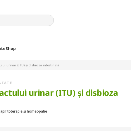
ate
Shop
ului urinar (ITU) și disbioza intestinală
ĂTATE
actului urinar (ITU) și disbioza
 apifitoterapie și homeopatie