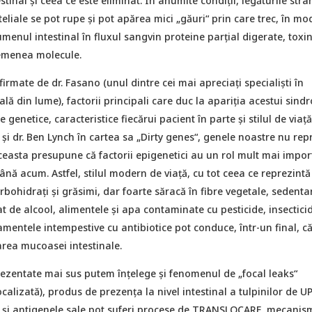
stinal și ceea ce este eliminat. În anumite condiții, legăturile strâ
teliale se pot rupe și pot apărea mici „găuri“ prin care trec, în mo
umenul intestinal în fluxul sangvin proteine parțial digerate, toxin
semenea molecule.
firmate de dr. Fasano (unul dintre cei mai apreciați specialiști în
lă din lume), factorii principali care duc la apariția acestui sind
e genetice, caracteristice fiecărui pacient în parte și stilul de viață
i dr. Ben Lynch în cartea sa „Dirty genes“, genele noastre nu rep
ceasta presupune că factorii epigenetici au un rol mult mai impor
ână acum. Astfel, stilul modern de viață, cu tot ceea ce reprezintă 
rbohidrați și grăsimi, dar foarte săracă în fibre vegetale, sedenta
de alcool, alimentele și apa contaminate cu pesticide, insecticid
amentele intempestive cu antibiotice pot conduce, într-un final, că
rea mucoasei intestinale.
rezentate mai sus putem înțelege și fenomenul de „focal leaks“
calizată), produs de prezența la nivel intestinal a tulpinilor de U
a și antigenele sale pot suferi procese de TRANSLOCARE, mecanis