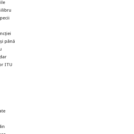
ile
ilibru
pecii
ncției
 și până
u
 dar
or ITU
ate
din