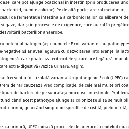
loase, care pot ajunge ocazional în intestin (prin producerea uno
 bactericid, numite colicine). Pe de altă parte, are rol metabolic,
cesul de fermentație intestinală a carbohidraților, cu eliberare de
t și gaze, dar și în procesele de oxigenare, care au rol în pregătir
ezvoltării bacteriilor anaerobe.
i cu potențial patogen (așa-numitele E.coli variante sau pathotype
ose-negative (și ar avea legătură cu dezvoltarea intoleranței la lact
ogenică, care poate liza eritrocitele și care are legătură, mai ale
izare extra-digestivă (vezica urinară, vagin).
mai frecvent a fost izolată varianta Uropathogenic E.coli (UPEC) car
extrem de rar cauzează vreo complicație, de cele mai multe ori co
e tipuri de bacterii de pe suprafața mucoasei intestinale. Problem
tunci când acest pathotype ajunge să colonizeze și să se multipli
genito-urinar, generând simptome specifice de cistită, pielonefrită,
zica urinară, UPEC inițiază procesele de aderare la epiteliul muc