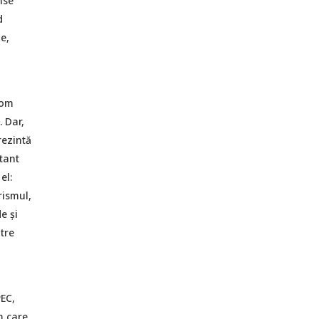
nse
d
e,
rom
. Dar,
rezintă
tant
el:
rismul,
e și
tre
PEC,
m care