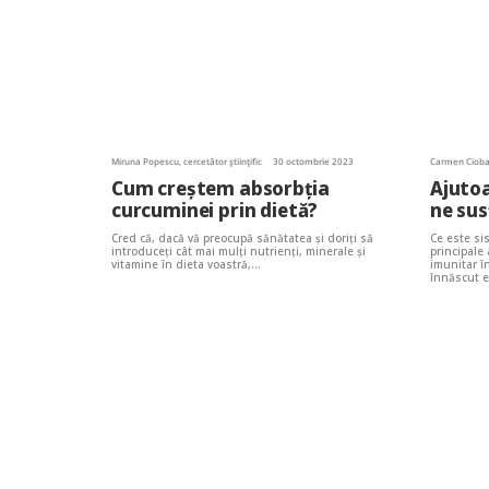
Miruna Popescu, cercetător științific
30 octombrie 2023
Carmen Ciob
Cum creștem absorbția
Ajutoa
curcuminei prin dietă?
ne su
Cred că, dacă vă preocupă sănătatea și doriți să
Ce este si
introduceți cât mai mulți nutrienți, minerale și
principale
vitamine în dieta voastră,…
imunitar î
înnăscut 