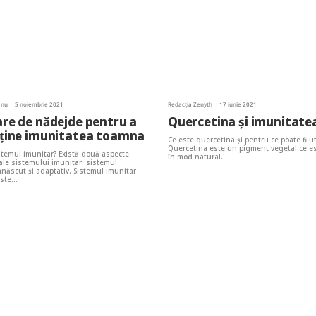
anu
5 noiembrie 2021
Redacția Zenyth
17 iunie 2021
re de nădejde pentru a
Quercetina și imunitate
sține imunitatea toamna
Ce este quercetina și pentru ce poate fi ut
Quercetina este un pigment vegetal ce e
stemul imunitar? Există două aspecte
în mod natural…
 ale sistemului imunitar: sistemul
nnăscut și adaptativ. Sistemul imunitar
este…