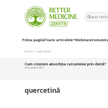
Prima pagină
Toate articolele
Webinare
Comunit
Home
quercetină
Cum creștem absorbția curcuminei prin dietă?
30 octombrie 2023
quercetină