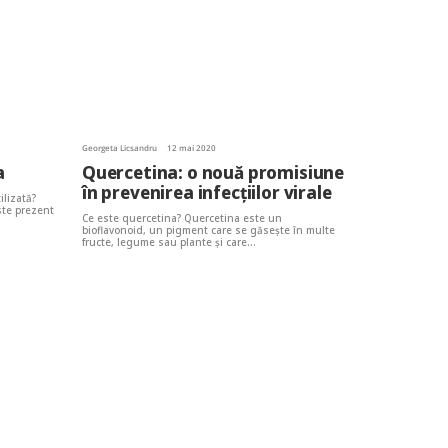
Georgeta Licsandru
12 mai 2020
a
Quercetina: o nouă promisiune
în prevenirea infecțiilor virale
ilizată?
ste prezent
Ce este quercetina? Quercetina este un
bioflavonoid, un pigment care se găsește în multe
fructe, legume sau plante și care…