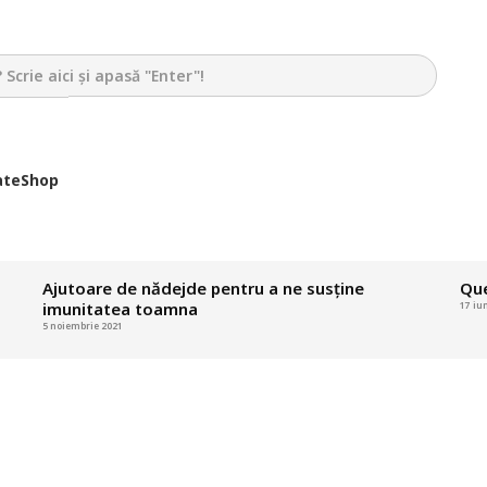
ate
Shop
Ajutoare de nădejde pentru a ne susține
Que
imunitatea toamna
17 iu
5 noiembrie 2021